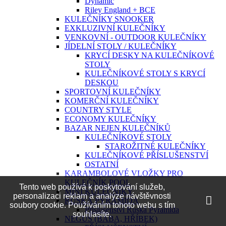
Dynamic
Riley England + BCE
KULEČNÍKY SNOOKER
EXKLUZIVNÍ KULEČNÍKY
VENKOVNÍ - OUTDOOR KULEČNÍKY
JÍDELNÍ STOLY / KULEČNÍKY
KRYCÍ DESKY NA KULEČNÍKOVÉ
STOLY
KULEČNÍKOVÉ STOLY S KRYCÍ
DESKOU
SPORTOVNÍ KULEČNÍKY
KOMERČNÍ KULEČNÍKY
COUNTRY STYLE
ECONOMY KULEČNÍKY
BAZAR NEJEN KULEČNÍKŮ
KULEČNÍKOVÉ STOLY
STAROŽITNÉ KULEČNÍKY
KULEČNÍKOVÉ PŘÍSLUŠENSTVÍ
OSTATNÍ
KARAMBOLOVÉ VLOŽKY PRO
KULEČNÍK POOL
Tento web používá k poskytování služeb,
MINI KULEČNÍKY
personalizaci reklam a analýze návštěvnosti
RUSKÁ PYRAMIDA
soubory cookie. Používáním tohoto webu s tím
Příslušenství Ruská Pyramida
souhlasíte.
NEGUŠ (BÁBA, HŘÍBEK)