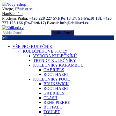
Vítejte,
Přihlásit se
Napište nám
Prodejna Praha:
+420 228 227 571(Po:13-17, St+Pá:10-18), +420
777 125 166 (Po-Pá:8-17)
E-mail:
info@ebillard.cz
Vyhledávání
Menu
VŠE PRO KULEČNÍK
KULEČNÍKOVÉ STOLY
VÝROBA KULEČNÍKŮ
TRENDY KULEČNÍKY
KULEČNÍKY KARAMBOL
GABRIELS
ROOTHAERT
KULEČNÍKY POOL
BRUNSWICK
ROOTHAERT
GABRIELS
CLASH
RENÉ PIERRE
BUFFALO
TOULET