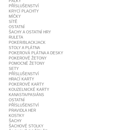
PÁLKY
PŘÍSLUŠENSTVÍ
KRYCÍ PLACHTY
MÍČKY
SÍTĚ
OSTATNÍ
ŠACHY A OSTATNÍ HRY
RULETA
POKER/BLACKJACK
STOLY A PLÁTNA
POKEROVÁ PLÁTNA A DESKY
POKEROVÉ ŽETONY
POMOCNÉ ŽETONY
SETY
PŘÍSLUŠENSTVÍ
HRACÍ KARTY
POKEROVÉ KARTY
KOUZELNICKÉ KARTY
KANASTA/PASIÁNS
OSTATNÍ
PŘÍSLUŠENSTVÍ
PRAVIDLA HER
KOSTKY
ŠACHY
ŠACHOVÉ STOLKY