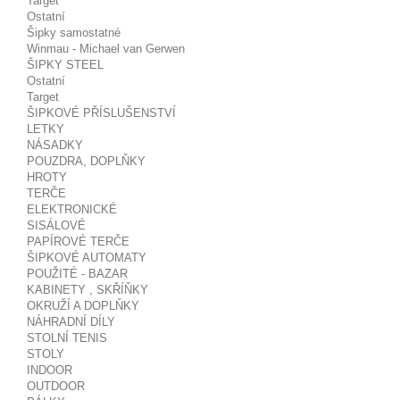
Target
Ostatní
Šipky samostatné
Winmau - Michael van Gerwen
ŠIPKY STEEL
Ostatní
Target
ŠIPKOVÉ PŘÍSLUŠENSTVÍ
LETKY
NÁSADKY
POUZDRA, DOPLŇKY
HROTY
TERČE
ELEKTRONICKÉ
SISÁLOVÉ
PAPÍROVÉ TERČE
ŠIPKOVÉ AUTOMATY
POUŽITÉ - BAZAR
KABINETY , SKŘÍŇKY
OKRUŽÍ A DOPLŇKY
NÁHRADNÍ DÍLY
STOLNÍ TENIS
STOLY
INDOOR
OUTDOOR