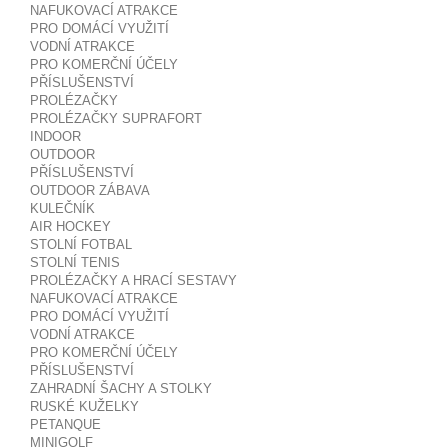
NAFUKOVACÍ ATRAKCE
PRO DOMÁCÍ VYUŽITÍ
VODNÍ ATRAKCE
PRO KOMERČNÍ ÚČELY
PŘÍSLUŠENSTVÍ
PROLÉZAČKY
PROLÉZAČKY SUPRAFORT
INDOOR
OUTDOOR
PŘÍSLUŠENSTVÍ
OUTDOOR ZÁBAVA
KULEČNÍK
AIR HOCKEY
STOLNÍ FOTBAL
STOLNÍ TENIS
PROLÉZAČKY A HRACÍ SESTAVY
NAFUKOVACÍ ATRAKCE
PRO DOMÁCÍ VYUŽITÍ
VODNÍ ATRAKCE
PRO KOMERČNÍ ÚČELY
PŘÍSLUŠENSTVÍ
ZAHRADNÍ ŠACHY A STOLKY
RUSKÉ KUŽELKY
PETANQUE
MINIGOLF