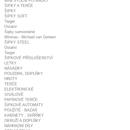
MINI STOLNÍ FOTBÁLKY
ŠIPKY A TERČE
ŠIPKY
ŠIPKY SOFT
Target
Ostatní
Šipky samostatné
Winmau - Michael van Gerwen
ŠIPKY STEEL
Ostatní
Target
ŠIPKOVÉ PŘÍSLUŠENSTVÍ
LETKY
NÁSADKY
POUZDRA, DOPLŇKY
HROTY
TERČE
ELEKTRONICKÉ
SISÁLOVÉ
PAPÍROVÉ TERČE
ŠIPKOVÉ AUTOMATY
POUŽITÉ - BAZAR
KABINETY , SKŘÍŇKY
OKRUŽÍ A DOPLŇKY
NÁHRADNÍ DÍLY