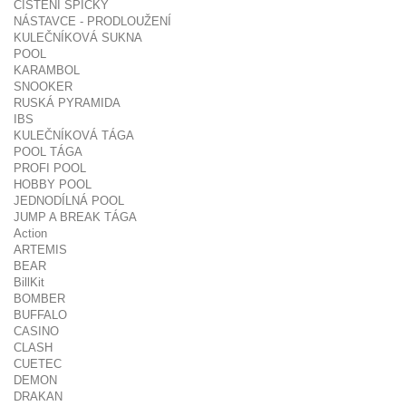
ČIŠTĚNÍ ŠPIČKY
NÁSTAVCE - PRODLOUŽENÍ
KULEČNÍKOVÁ SUKNA
POOL
KARAMBOL
SNOOKER
RUSKÁ PYRAMIDA
IBS
KULEČNÍKOVÁ TÁGA
POOL TÁGA
PROFI POOL
HOBBY POOL
JEDNODÍLNÁ POOL
JUMP A BREAK TÁGA
Action
ARTEMIS
BEAR
BillKit
BOMBER
BUFFALO
CASINO
CLASH
CUETEC
DEMON
DRAKAN