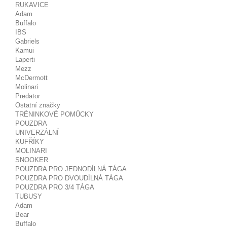
RUKAVICE
Adam
Buffalo
IBS
Gabriels
Kamui
Laperti
Mezz
McDermott
Molinari
Predator
Ostatní značky
TRÉNINKOVÉ POMŮCKY
POUZDRA
UNIVERZÁLNÍ
KUFŘÍKY
MOLINARI
SNOOKER
POUZDRA PRO JEDNODÍLNÁ TÁGA
POUZDRA PRO DVOUDÍLNÁ TÁGA
POUZDRA PRO 3/4 TÁGA
TUBUSY
Adam
Bear
Buffalo