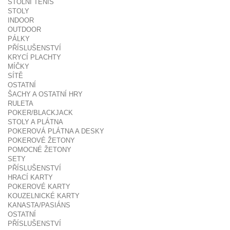
STOLNÍ TENIS
STOLY
INDOOR
OUTDOOR
PÁLKY
PŘÍSLUŠENSTVÍ
KRYCÍ PLACHTY
MÍČKY
SÍTĚ
OSTATNÍ
ŠACHY A OSTATNÍ HRY
RULETA
POKER/BLACKJACK
STOLY A PLÁTNA
POKEROVÁ PLÁTNA A DESKY
POKEROVÉ ŽETONY
POMOCNÉ ŽETONY
SETY
PŘÍSLUŠENSTVÍ
HRACÍ KARTY
POKEROVÉ KARTY
KOUZELNICKÉ KARTY
KANASTA/PASIÁNS
OSTATNÍ
PŘÍSLUŠENSTVÍ