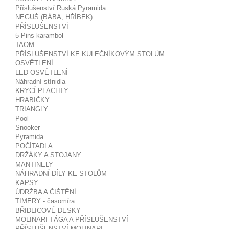
Příslušenství Ruská Pyramida
NEGUŠ (BÁBA, HŘÍBEK)
PŘÍSLUŠENSTVÍ
5-Pins karambol
TAOM
PŘÍSLUŠENSTVÍ KE KULEČNÍKOVÝM STOLŮM
OSVĚTLENÍ
LED OSVĚTLENÍ
Náhradní stínidla
KRYCÍ PLACHTY
HRABIČKY
TRIANGLY
Pool
Snooker
Pyramida
POČÍTADLA
DRŽÁKY A STOJANY
MANTINELY
NÁHRADNÍ DÍLY KE STOLŮM
KAPSY
ÚDRŽBA A ČIŠTĚNÍ
TIMERY - časomíra
BŘIDLICOVÉ DESKY
MOLINARI TÁGA A PŘÍSLUŠENSTVÍ
PŘÍSLUŠENSTVÍ MOLINARI