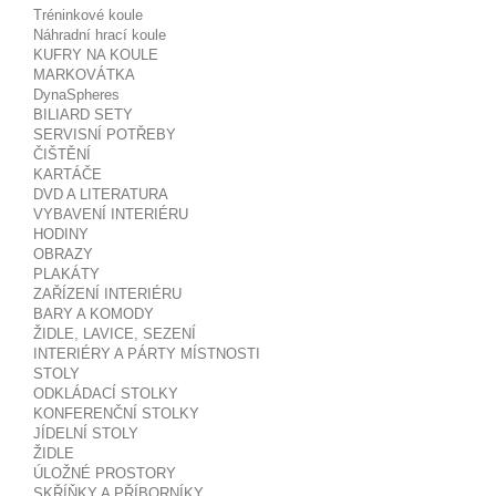
Tréninkové koule
Náhradní hrací koule
KUFRY NA KOULE
MARKOVÁTKA
DynaSpheres
BILIARD SETY
SERVISNÍ POTŘEBY
ČIŠTĚNÍ
KARTÁČE
DVD A LITERATURA
VYBAVENÍ INTERIÉRU
HODINY
OBRAZY
PLAKÁTY
ZAŘÍZENÍ INTERIÉRU
BARY A KOMODY
ŽIDLE, LAVICE, SEZENÍ
INTERIÉRY A PÁRTY MÍSTNOSTI
STOLY
ODKLÁDACÍ STOLKY
KONFERENČNÍ STOLKY
JÍDELNÍ STOLY
ŽIDLE
ÚLOŽNÉ PROSTORY
SKŘÍŇKY A PŘÍBORNÍKY