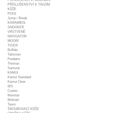
PŘÍSLUŠENSTVÍ K TÁGŮM
KŮŽE
POOL
Jump / Break
KARAMBOL
SNOOKER
VRSTVENÉ
NAVIGATOR
MOORI
TIGER
Buffalo
Talisman
Predator
Thomas
Samurai
KAMUI
Kamui Standard
Kamui Clear
IBS
Cuetec
Monstar
Molinari
Taom
ŠROUBOVACÍ KŮŽE