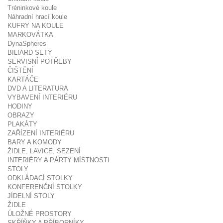
Tréninkové koule
Náhradní hrací koule
KUFRY NA KOULE
MARKOVÁTKA
DynaSpheres
BILIARD SETY
SERVISNÍ POTŘEBY
ČIŠTĚNÍ
KARTÁČE
DVD A LITERATURA
VYBAVENÍ INTERIÉRU
HODINY
OBRAZY
PLAKÁTY
ZAŘÍZENÍ INTERIÉRU
BARY A KOMODY
ŽIDLE, LAVICE, SEZENÍ
INTERIÉRY A PÁRTY MÍSTNOSTI
STOLY
ODKLÁDACÍ STOLKY
KONFERENČNÍ STOLKY
JÍDELNÍ STOLY
ŽIDLE
ÚLOŽNÉ PROSTORY
SKŘÍŇKY A PŘÍBORNÍKY