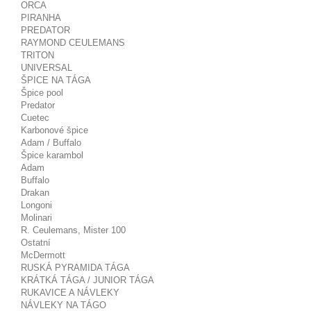
ORCA
PIRANHA
PREDATOR
RAYMOND CEULEMANS
TRITON
UNIVERSAL
ŠPICE NA TÁGA
Špice pool
Predator
Cuetec
Karbonové špice
Adam / Buffalo
Špice karambol
Adam
Buffalo
Drakan
Longoni
Molinari
R. Ceulemans, Mister 100
Ostatní
McDermott
RUSKÁ PYRAMIDA TÁGA
KRÁTKÁ TÁGA / JUNIOR TÁGA
RUKAVICE A NÁVLEKY
NÁVLEKY NA TÁGO