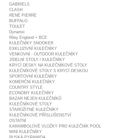
GABRIELS
CLASH
RENÉ PIERRE
BUFFALO
TOULET
Dynamic
Riley England + BCE
KULEČNÍKY SNOOKER
EXKLUZIVNÍ KULEČNÍKY
VENKOVNÍ - OUTDOOR KULEČNÍKY
JÍDELNÍ STOLY / KULEČNÍKY
KRYCÍ DESKY NA KULEČNÍKOVÉ STOLY
KULEČNÍKOVÉ STOLY S KRYCÍ DESKOU
SPORTOVNÍ KULEČNÍKY
KOMERČNÍ KULEČNÍKY
COUNTRY STYLE
ECONOMY KULEČNÍKY
BAZAR NEJEN KULEČNÍKŮ
KULEČNÍKOVÉ STOLY
STAROŽITNÉ KULEČNÍKY
KULEČNÍKOVÉ PŘÍSLUŠENSTVÍ
OSTATNÍ
KARAMBOLOVÉ VLOŽKY PRO KULEČNÍK POOL
MINI KULEČNÍKY
RUSKÁ PYRAMIDA