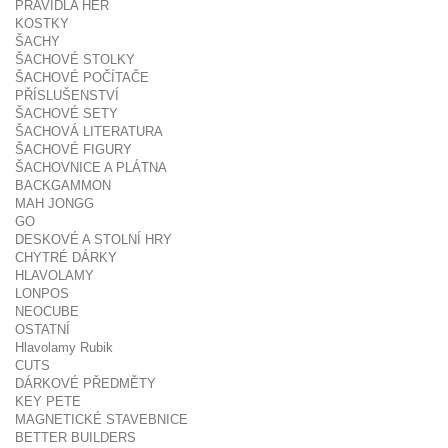
PRAVIDLA HER
KOSTKY
ŠACHY
ŠACHOVÉ STOLKY
ŠACHOVÉ POČÍTAČE
PŘÍSLUŠENSTVÍ
ŠACHOVÉ SETY
ŠACHOVÁ LITERATURA
ŠACHOVÉ FIGURY
ŠACHOVNICE A PLÁTNA
BACKGAMMON
MAH JONGG
GO
DESKOVÉ A STOLNÍ HRY
CHYTRÉ DÁRKY
HLAVOLAMY
LONPOS
NEOCUBE
OSTATNÍ
Hlavolamy Rubik
CUTS
DÁRKOVÉ PŘEDMĚTY
KEY PETE
MAGNETICKÉ STAVEBNICE
BETTER BUILDERS