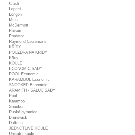
Clash
Laperti
Longoni
Mezz
McDermott
Poison
Predator
Raymond Ceulemans
KŘÍDY
POUZDRA NA KŘÍDY
Křídy
KOULE
ECONOMIC SADY
POOL Economic
KARAMBOL Economic
SNOOKER Economic
ARAMITH - SALUC SADY
Pool
Karambol
Snooker
Ruská pyramida
Brunswick
Dufferin
JEDNOTLIVÉ KOULE
Unikátní koule