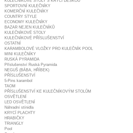
KULEČNÍKOVÉ STOLY S KRYCÍ DESKOU
SPORTOVNÍ KULEČNÍKY
KOMERČNÍ KULEČNÍKY
COUNTRY STYLE
ECONOMY KULEČNÍKY
BAZAR NEJEN KULEČNÍKŮ
KULEČNÍKOVÉ STOLY
KULEČNÍKOVÉ PŘÍSLUŠENSTVÍ
OSTATNÍ
KARAMBOLOVÉ VLOŽKY PRO KULEČNÍK POOL
MINI KULEČNÍKY
RUSKÁ PYRAMIDA
Příslušenství Ruská Pyramida
NEGUŠ (BÁBA, HŘÍBEK)
PŘÍSLUŠENSTVÍ
5-Pins karambol
TAOM
PŘÍSLUŠENSTVÍ KE KULEČNÍKOVÝM STOLŮM
OSVĚTLENÍ
LED OSVĚTLENÍ
Náhradní stínidla
KRYCÍ PLACHTY
HRABIČKY
TRIANGLY
Pool