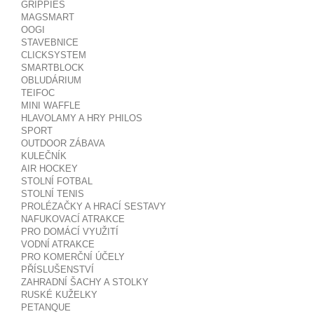
GRIPPIES
MAGSMART
OOGI
STAVEBNICE
CLICKSYSTEM
SMARTBLOCK
OBLUDÁRIUM
TEIFOC
MINI WAFFLE
HLAVOLAMY A HRY PHILOS
SPORT
OUTDOOR ZÁBAVA
KULEČNÍK
AIR HOCKEY
STOLNÍ FOTBAL
STOLNÍ TENIS
PROLÉZAČKY A HRACÍ SESTAVY
NAFUKOVACÍ ATRAKCE
PRO DOMÁCÍ VYUŽITÍ
VODNÍ ATRAKCE
PRO KOMERČNÍ ÚČELY
PŘÍSLUŠENSTVÍ
ZAHRADNÍ ŠACHY A STOLKY
RUSKÉ KUŽELKY
PETANQUE