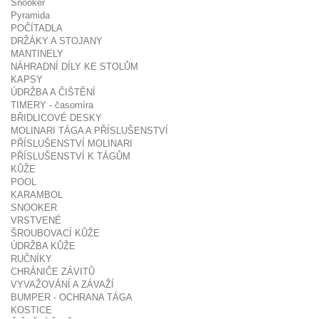
Snooker
Pyramida
POČÍTADLA
DRŽÁKY A STOJANY
MANTINELY
NÁHRADNÍ DÍLY KE STOLŮM
KAPSY
ÚDRŽBA A ČIŠTĚNÍ
TIMERY - časomíra
BŘIDLICOVÉ DESKY
MOLINARI TÁGA A PŘÍSLUŠENSTVÍ
PŘÍSLUŠENSTVÍ MOLINARI
PŘÍSLUŠENSTVÍ K TÁGŮM
KŮŽE
POOL
KARAMBOL
SNOOKER
VRSTVENÉ
ŠROUBOVACÍ KŮŽE
ÚDRŽBA KŮŽE
RUČNÍKY
CHRÁNIČE ZÁVITŮ
VYVAŽOVÁNÍ A ZÁVAŽÍ
BUMPER - OCHRANA TÁGA
KOSTICE