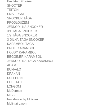
Predator BK série
SHOOTER
TRITON
UNIVERSAL
SNOOKER TÁGA
PRODLOUŽENÍ
JEDNODÍLNÁ SNOOKER
3/4 TÁGA SNOOKER
1/2 TÁGA SNOOKER
3 DÍLNÁ TÁGA SNOOKER
KARAMBOL TÁGA
PROFI KARAMBOL
HOBBY KARAMBOL
BEGGINER KARAMBOL
JEDNODÍLNÁ TÁGA KARAMBOL
ADAM
BUFFALO
DRAKAN
DUFFERIN
CHEETAH
LONGONI
McDermott
MEZZ
NovaRossi by Molinari
Molinari carom