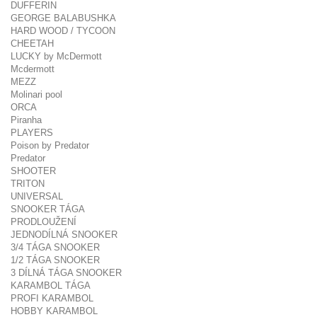
DUFFERIN
GEORGE BALABUSHKA
HARD WOOD / TYCOON
CHEETAH
LUCKY by McDermott
Mcdermott
MEZZ
Molinari pool
ORCA
Piranha
PLAYERS
Poison by Predator
Predator
SHOOTER
TRITON
UNIVERSAL
SNOOKER TÁGA
PRODLOUŽENÍ
JEDNODÍLNÁ SNOOKER
3/4 TÁGA SNOOKER
1/2 TÁGA SNOOKER
3 DÍLNÁ TÁGA SNOOKER
KARAMBOL TÁGA
PROFI KARAMBOL
HOBBY KARAMBOL