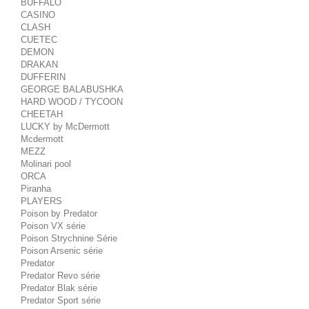
BUFFALO
CASINO
CLASH
CUETEC
DEMON
DRAKAN
DUFFERIN
GEORGE BALABUSHKA
HARD WOOD / TYCOON
CHEETAH
LUCKY by McDermott
Mcdermott
MEZZ
Molinari pool
ORCA
Piranha
PLAYERS
Poison by Predator
Poison VX série
Poison Strychnine Série
Poison Arsenic série
Predator
Predator Revo série
Predator Blak série
Predator Sport série