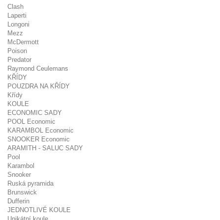
Clash
Laperti
Longoni
Mezz
McDermott
Poison
Predator
Raymond Ceulemans
KŘÍDY
POUZDRA NA KŘÍDY
Křídy
KOULE
ECONOMIC SADY
POOL Economic
KARAMBOL Economic
SNOOKER Economic
ARAMITH - SALUC SADY
Pool
Karambol
Snooker
Ruská pyramida
Brunswick
Dufferin
JEDNOTLIVÉ KOULE
Unikátní koule