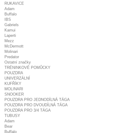
RUKAVICE
Adam
Buffalo
IBS
Gabriels
Kamui
Laperti
Mezz
McDermott
Molinari
Predator
Ostatní značky
TRÉNINKOVÉ POMŮCKY
POUZDRA
UNIVERZÁLNÍ
KUFŘÍKY
MOLINARI
SNOOKER
POUZDRA PRO JEDNODÍLNÁ TÁGA
POUZDRA PRO DVOUDÍLNÁ TÁGA
POUZDRA PRO 3/4 TÁGA
TUBUSY
Adam
Bear
Buffalo