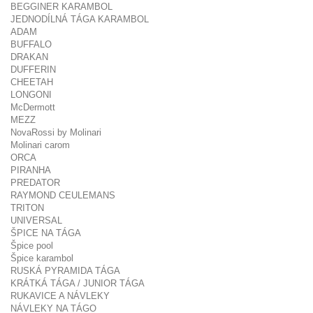
BEGGINER KARAMBOL
JEDNODÍLNÁ TÁGA KARAMBOL
ADAM
BUFFALO
DRAKAN
DUFFERIN
CHEETAH
LONGONI
McDermott
MEZZ
NovaRossi by Molinari
Molinari carom
ORCA
PIRANHA
PREDATOR
RAYMOND CEULEMANS
TRITON
UNIVERSAL
ŠPICE NA TÁGA
Špice pool
Špice karambol
RUSKÁ PYRAMIDA TÁGA
KRÁTKÁ TÁGA / JUNIOR TÁGA
RUKAVICE A NÁVLEKY
NÁVLEKY NA TÁGO