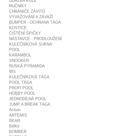
ÚDRŽBA KŮŽE
RUČNÍKY
CHRÁNIČE ZÁVITŮ
VYVAŽOVÁNÍ A ZÁVAŽÍ
BUMPER - OCHRANA TÁGA
KOSTICE
ČIŠTĚNÍ ŠPIČKY
NÁSTAVCE - PRODLOUŽENÍ
KULEČNÍKOVÁ SUKNA
POOL
KARAMBOL
SNOOKER
RUSKÁ PYRAMIDA
IBS
KULEČNÍKOVÁ TÁGA
POOL TÁGA
PROFI POOL
HOBBY POOL
JEDNODÍLNÁ POOL
JUMP A BREAK TÁGA
Action
ARTEMIS
BEAR
BillKit
BOMBER