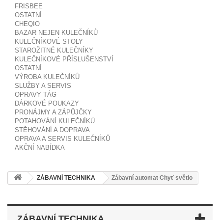
FRISBEE
OSTATNÍ
CHEQIO
BAZAR NEJEN KULEČNÍKŮ
KULEČNÍKOVÉ STOLY
STAROŽITNÉ KULEČNÍKY
KULEČNÍKOVÉ PŘÍSLUŠENSTVÍ
OSTATNÍ
VÝROBA KULEČNÍKŮ
SLUŽBY A SERVIS
OPRAVY TÁG
DÁRKOVÉ POUKAZY
PRONÁJMY A ZÁPŮJČKY
POTAHOVÁNÍ KULEČNÍKŮ
STĚHOVÁNÍ A DOPRAVA
OPRAVA A SERVIS KULEČNÍKŮ
AKČNÍ NABÍDKA
ZÁBAVNÍ TECHNIKA
Zábavní automat Chyť světlo
ZÁBAVNÍ TECHNIKA