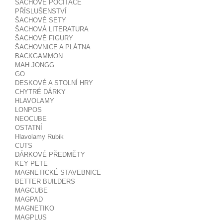
ŠACHOVÉ POČÍTAČE
PŘÍSLUŠENSTVÍ
ŠACHOVÉ SETY
ŠACHOVÁ LITERATURA
ŠACHOVÉ FIGURY
ŠACHOVNICE A PLÁTNA
BACKGAMMON
MAH JONGG
GO
DESKOVÉ A STOLNÍ HRY
CHYTRÉ DÁRKY
HLAVOLAMY
LONPOS
NEOCUBE
OSTATNÍ
Hlavolamy Rubik
CUTS
DÁRKOVÉ PŘEDMĚTY
KEY PETE
MAGNETICKÉ STAVEBNICE
BETTER BUILDERS
MAGCUBE
MAGPAD
MAGNETIKO
MAGPLUS