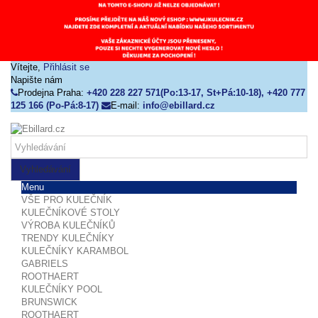
Vítejte,
Přihlásit se
Napište nám
Prodejna Praha:
+420 228 227 571(Po:13-17, St+Pá:10-18), +420 777
125 166 (Po-Pá:8-17)
E-mail:
info@ebillard.cz
Vyhledávání
Menu
VŠE PRO KULEČNÍK
KULEČNÍKOVÉ STOLY
VÝROBA KULEČNÍKŮ
TRENDY KULEČNÍKY
KULEČNÍKY KARAMBOL
GABRIELS
ROOTHAERT
KULEČNÍKY POOL
BRUNSWICK
ROOTHAERT