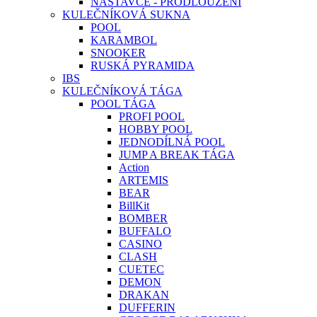
NÁSTAVCE - PRODLOUŽENÍ
KULEČNÍKOVÁ SUKNA
POOL
KARAMBOL
SNOOKER
RUSKÁ PYRAMIDA
IBS
KULEČNÍKOVÁ TÁGA
POOL TÁGA
PROFI POOL
HOBBY POOL
JEDNODÍLNÁ POOL
JUMP A BREAK TÁGA
Action
ARTEMIS
BEAR
BillKit
BOMBER
BUFFALO
CASINO
CLASH
CUETEC
DEMON
DRAKAN
DUFFERIN