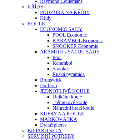
Raymond Ceulemans
KŘÍDY
POUZDRA NA KŘÍDY
Křídy
KOULE
ECONOMIC SADY
POOL Economic
KARAMBOL Economic
SNOOKER Economic
ARAMITH - SALUC SADY
Pool
Karambol
Snooker
Ruská pyramida
Brunswick
Dufferin
JEDNOTLIVÉ KOULE
Unikátní koule
Tréninkové koule
Náhradní hrací koule
KUFRY NA KOULE
MARKOVÁTKA
DynaSpheres
BILIARD SETY
SERVISNÍ POTŘEBY