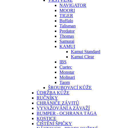
VRSTVENÉ
NAVIGATOR
MOORI
TIGER
Buffalo
Talisman
Predator
Thomas
Samurai
KAMUI
Kamui Standard
Kamui Clear
IBS
Cuetec
Monstar
Molinari
Taom
ŠROUBOVACÍ KŮŽE
ÚDRŽBA KŮŽE
RUČNÍKY
CHRÁNIČE ZÁVITŮ
VYVAŽOVÁNÍ A ZÁVAŽÍ
BUMPER - OCHRANA TÁGA
KOSTICE
ČIŠTĚNÍ ŠPIČKY