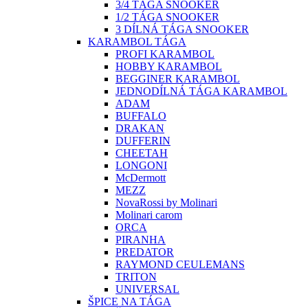
3/4 TÁGA SNOOKER
1/2 TÁGA SNOOKER
3 DÍLNÁ TÁGA SNOOKER
KARAMBOL TÁGA
PROFI KARAMBOL
HOBBY KARAMBOL
BEGGINER KARAMBOL
JEDNODÍLNÁ TÁGA KARAMBOL
ADAM
BUFFALO
DRAKAN
DUFFERIN
CHEETAH
LONGONI
McDermott
MEZZ
NovaRossi by Molinari
Molinari carom
ORCA
PIRANHA
PREDATOR
RAYMOND CEULEMANS
TRITON
UNIVERSAL
ŠPICE NA TÁGA