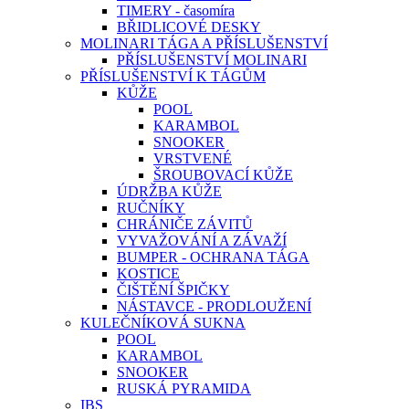
TIMERY - časomíra
BŘIDLICOVÉ DESKY
MOLINARI TÁGA A PŘÍSLUŠENSTVÍ
PŘÍSLUŠENSTVÍ MOLINARI
PŘÍSLUŠENSTVÍ K TÁGŮM
KŮŽE
POOL
KARAMBOL
SNOOKER
VRSTVENÉ
ŠROUBOVACÍ KŮŽE
ÚDRŽBA KŮŽE
RUČNÍKY
CHRÁNIČE ZÁVITŮ
VYVAŽOVÁNÍ A ZÁVAŽÍ
BUMPER - OCHRANA TÁGA
KOSTICE
ČIŠTĚNÍ ŠPIČKY
NÁSTAVCE - PRODLOUŽENÍ
KULEČNÍKOVÁ SUKNA
POOL
KARAMBOL
SNOOKER
RUSKÁ PYRAMIDA
IBS