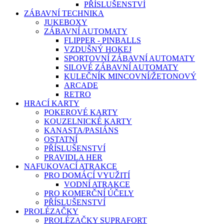
PŘÍSLUŠENSTVÍ
ZÁBAVNÍ TECHNIKA
JUKEBOXY
ZÁBAVNÍ AUTOMATY
FLIPPER - PINBALLS
VZDUŠNÝ HOKEJ
SPORTOVNÍ ZÁBAVNÍ AUTOMATY
SILOVÉ ZÁBAVNÍ AUTOMATY
KULEČNÍK MINCOVNÍ/ŽETONOVÝ
ARCADE
RETRO
HRACÍ KARTY
POKEROVÉ KARTY
KOUZELNICKÉ KARTY
KANASTA/PASIÁNS
OSTATNÍ
PŘÍSLUŠENSTVÍ
PRAVIDLA HER
NAFUKOVACÍ ATRAKCE
PRO DOMÁCÍ VYUŽITÍ
VODNÍ ATRAKCE
PRO KOMERČNÍ ÚČELY
PŘÍSLUŠENSTVÍ
PROLÉZAČKY
PROLÉZAČKY SUPRAFORT