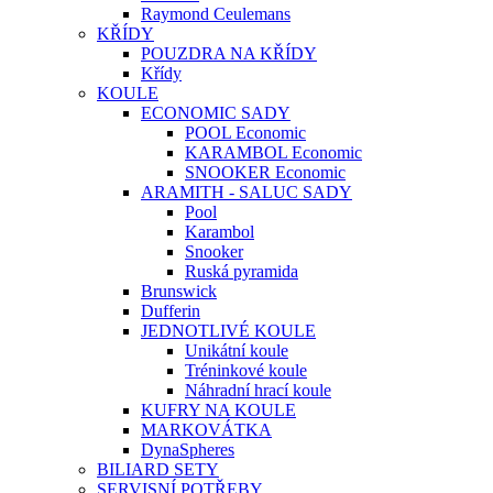
Raymond Ceulemans
KŘÍDY
POUZDRA NA KŘÍDY
Křídy
KOULE
ECONOMIC SADY
POOL Economic
KARAMBOL Economic
SNOOKER Economic
ARAMITH - SALUC SADY
Pool
Karambol
Snooker
Ruská pyramida
Brunswick
Dufferin
JEDNOTLIVÉ KOULE
Unikátní koule
Tréninkové koule
Náhradní hrací koule
KUFRY NA KOULE
MARKOVÁTKA
DynaSpheres
BILIARD SETY
SERVISNÍ POTŘEBY