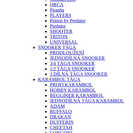
ORCA
Piranha
PLAYERS
Poison by Predator
Predator
SHOOTER
TRITON
UNIVERSAL
SNOOKER TÁGA
PRODLOUŽENÍ
JEDNODÍLNÁ SNOOKER
3/4 TÁGA SNOOKER
1/2 TÁGA SNOOKER
3 DÍLNÁ TÁGA SNOOKER
KARAMBOL TÁGA
PROFI KARAMBOL
HOBBY KARAMBOL
BEGGINER KARAMBOL
JEDNODÍLNÁ TÁGA KARAMBOL
ADAM
BUFFALO
DRAKAN
DUFFERIN
CHEETAH
LONGONI