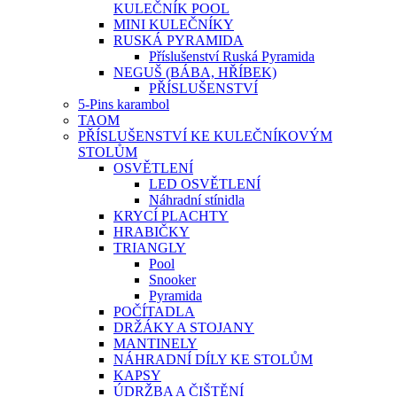
KULEČNÍK POOL
MINI KULEČNÍKY
RUSKÁ PYRAMIDA
Příslušenství Ruská Pyramida
NEGUŠ (BÁBA, HŘÍBEK)
PŘÍSLUŠENSTVÍ
5-Pins karambol
TAOM
PŘÍSLUŠENSTVÍ KE KULEČNÍKOVÝM
STOLŮM
OSVĚTLENÍ
LED OSVĚTLENÍ
Náhradní stínidla
KRYCÍ PLACHTY
HRABIČKY
TRIANGLY
Pool
Snooker
Pyramida
POČÍTADLA
DRŽÁKY A STOJANY
MANTINELY
NÁHRADNÍ DÍLY KE STOLŮM
KAPSY
ÚDRŽBA A ČIŠTĚNÍ