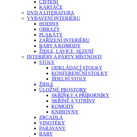
ČIŠTĚNÍ
KARTÁČE
DVD A LITERATURA
VYBAVENÍ INTERIÉRU
HODINY
OBRAZY
PLAKÁTY
ZAŘÍZENÍ INTERIÉRU
BARY A KOMODY
ŽIDLE, LAVICE, SEZENÍ
INTERIÉRY A PÁRTY MÍSTNOSTI
STOLY
ODKLÁDACÍ STOLKY
KONFERENČNÍ STOLKY
JÍDELNÍ STOLY
ŽIDLE
ÚLOŽNÉ PROSTORY
SKŘÍŇKY A PŘÍBORNÍKY
SKŘÍNĚ A VITRÍNY
KOMODY
KNIHOVNY
ZRCADLA
VINOTÉKY
PARAVANY
BARY