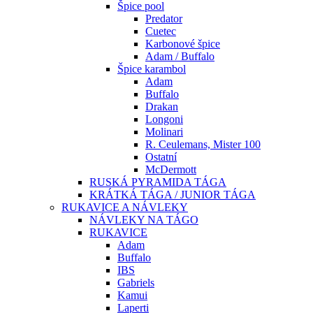
Špice pool
Predator
Cuetec
Karbonové špice
Adam / Buffalo
Špice karambol
Adam
Buffalo
Drakan
Longoni
Molinari
R. Ceulemans, Mister 100
Ostatní
McDermott
RUSKÁ PYRAMIDA TÁGA
KRÁTKÁ TÁGA / JUNIOR TÁGA
RUKAVICE A NÁVLEKY
NÁVLEKY NA TÁGO
RUKAVICE
Adam
Buffalo
IBS
Gabriels
Kamui
Laperti