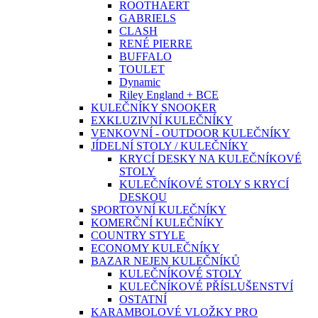
ROOTHAERT
GABRIELS
CLASH
RENÉ PIERRE
BUFFALO
TOULET
Dynamic
Riley England + BCE
KULEČNÍKY SNOOKER
EXKLUZIVNÍ KULEČNÍKY
VENKOVNÍ - OUTDOOR KULEČNÍKY
JÍDELNÍ STOLY / KULEČNÍKY
KRYCÍ DESKY NA KULEČNÍKOVÉ
STOLY
KULEČNÍKOVÉ STOLY S KRYCÍ
DESKOU
SPORTOVNÍ KULEČNÍKY
KOMERČNÍ KULEČNÍKY
COUNTRY STYLE
ECONOMY KULEČNÍKY
BAZAR NEJEN KULEČNÍKŮ
KULEČNÍKOVÉ STOLY
KULEČNÍKOVÉ PŘÍSLUŠENSTVÍ
OSTATNÍ
KARAMBOLOVÉ VLOŽKY PRO