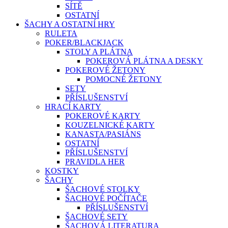
SÍTĚ
OSTATNÍ
ŠACHY A OSTATNÍ HRY
RULETA
POKER/BLACKJACK
STOLY A PLÁTNA
POKEROVÁ PLÁTNA A DESKY
POKEROVÉ ŽETONY
POMOCNÉ ŽETONY
SETY
PŘÍSLUŠENSTVÍ
HRACÍ KARTY
POKEROVÉ KARTY
KOUZELNICKÉ KARTY
KANASTA/PASIÁNS
OSTATNÍ
PŘÍSLUŠENSTVÍ
PRAVIDLA HER
KOSTKY
ŠACHY
ŠACHOVÉ STOLKY
ŠACHOVÉ POČÍTAČE
PŘÍSLUŠENSTVÍ
ŠACHOVÉ SETY
ŠACHOVÁ LITERATURA