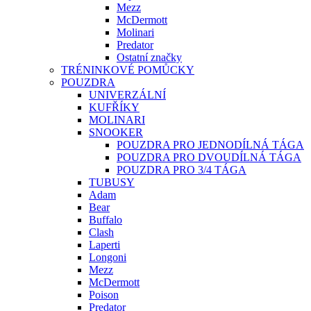
Mezz
McDermott
Molinari
Predator
Ostatní značky
TRÉNINKOVÉ POMŮCKY
POUZDRA
UNIVERZÁLNÍ
KUFŘÍKY
MOLINARI
SNOOKER
POUZDRA PRO JEDNODÍLNÁ TÁGA
POUZDRA PRO DVOUDÍLNÁ TÁGA
POUZDRA PRO 3/4 TÁGA
TUBUSY
Adam
Bear
Buffalo
Clash
Laperti
Longoni
Mezz
McDermott
Poison
Predator