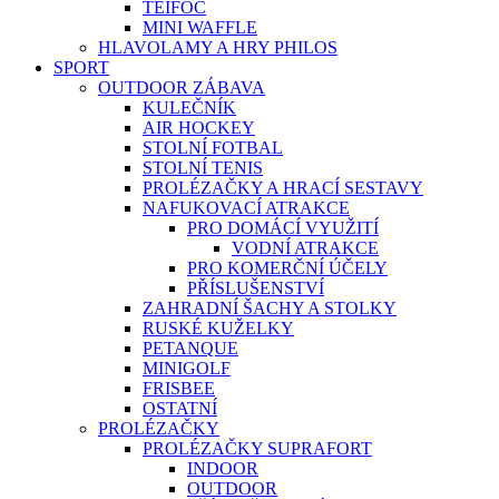
TEIFOC
MINI WAFFLE
HLAVOLAMY A HRY PHILOS
SPORT
OUTDOOR ZÁBAVA
KULEČNÍK
AIR HOCKEY
STOLNÍ FOTBAL
STOLNÍ TENIS
PROLÉZAČKY A HRACÍ SESTAVY
NAFUKOVACÍ ATRAKCE
PRO DOMÁCÍ VYUŽITÍ
VODNÍ ATRAKCE
PRO KOMERČNÍ ÚČELY
PŘÍSLUŠENSTVÍ
ZAHRADNÍ ŠACHY A STOLKY
RUSKÉ KUŽELKY
PETANQUE
MINIGOLF
FRISBEE
OSTATNÍ
PROLÉZAČKY
PROLÉZAČKY SUPRAFORT
INDOOR
OUTDOOR