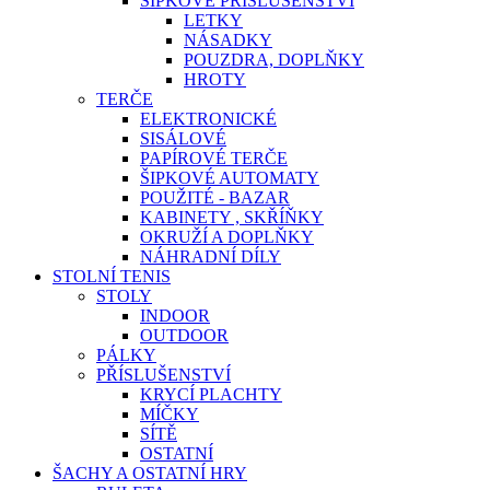
ŠIPKOVÉ PŘÍSLUŠENSTVÍ
LETKY
NÁSADKY
POUZDRA, DOPLŇKY
HROTY
TERČE
ELEKTRONICKÉ
SISÁLOVÉ
PAPÍROVÉ TERČE
ŠIPKOVÉ AUTOMATY
POUŽITÉ - BAZAR
KABINETY , SKŘÍŇKY
OKRUŽÍ A DOPLŇKY
NÁHRADNÍ DÍLY
STOLNÍ TENIS
STOLY
INDOOR
OUTDOOR
PÁLKY
PŘÍSLUŠENSTVÍ
KRYCÍ PLACHTY
MÍČKY
SÍTĚ
OSTATNÍ
ŠACHY A OSTATNÍ HRY