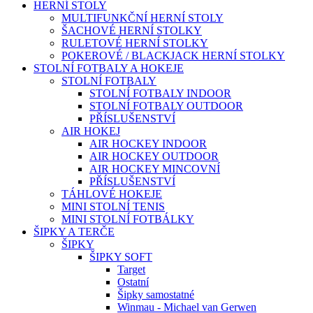
HERNÍ STOLY
MULTIFUNKČNÍ HERNÍ STOLY
ŠACHOVÉ HERNÍ STOLKY
RULETOVÉ HERNÍ STOLKY
POKEROVÉ / BLACKJACK HERNÍ STOLKY
STOLNÍ FOTBALY A HOKEJE
STOLNÍ FOTBALY
STOLNÍ FOTBALY INDOOR
STOLNÍ FOTBALY OUTDOOR
PŘÍSLUŠENSTVÍ
AIR HOKEJ
AIR HOCKEY INDOOR
AIR HOCKEY OUTDOOR
AIR HOCKEY MINCOVNÍ
PŘÍSLUŠENSTVÍ
TÁHLOVÉ HOKEJE
MINI STOLNÍ TENIS
MINI STOLNÍ FOTBÁLKY
ŠIPKY A TERČE
ŠIPKY
ŠIPKY SOFT
Target
Ostatní
Šipky samostatné
Winmau - Michael van Gerwen