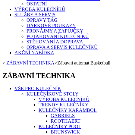
OSTATNÍ
VÝROBA KULEČNÍKŮ
SLUŽBY A SERVIS
OPRAVY TÁG
DÁRKOVÉ POUKAZY
PRONÁJMY A ZÁPŮJČKY
POTAHOVÁNÍ KULEČNÍKŮ
STĚHOVÁNÍ A DOPRAVA
OPRAVA A SERVIS KULEČNÍKŮ
AKČNÍ NABÍDKA
>
ZÁBAVNÍ TECHNIKA
>
Zábavní automat Basketball
ZÁBAVNÍ TECHNIKA
VŠE PRO KULEČNÍK
KULEČNÍKOVÉ STOLY
VÝROBA KULEČNÍKŮ
TRENDY KULEČNÍKY
KULEČNÍKY KARAMBOL
GABRIELS
ROOTHAERT
KULEČNÍKY POOL
BRUNSWICK