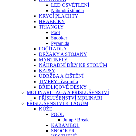
LED OSVĚTLENÍ
Náhradní stínidla
KRYCÍ PLACHTY
HRABIČKY
TRIANGLY
Pool
Snooker
Pyramida
POČÍTADLA
DRŽÁKY A STOJANY
MANTINELY
NÁHRADNÍ DÍLY KE STOLŮM
KAPSY
ÚDRŽBA A ČIŠTĚNÍ
TIMERY - časomíra
BŘIDLICOVÉ DESKY
MOLINARI TÁGA A PŘÍSLUŠENSTVÍ
PŘÍSLUŠENSTVÍ MOLINARI
PŘÍSLUŠENSTVÍ K TÁGŮM
KŮŽE
POOL
Jump / Break
KARAMBOL
SNOOKER