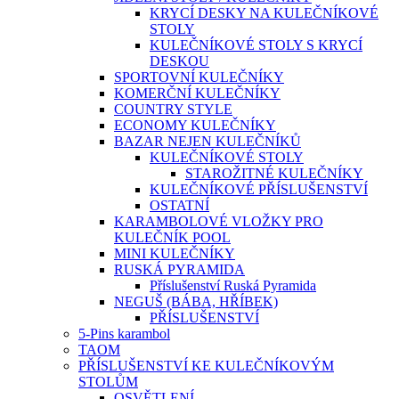
KRYCÍ DESKY NA KULEČNÍKOVÉ
STOLY
KULEČNÍKOVÉ STOLY S KRYCÍ
DESKOU
SPORTOVNÍ KULEČNÍKY
KOMERČNÍ KULEČNÍKY
COUNTRY STYLE
ECONOMY KULEČNÍKY
BAZAR NEJEN KULEČNÍKŮ
KULEČNÍKOVÉ STOLY
STAROŽITNÉ KULEČNÍKY
KULEČNÍKOVÉ PŘÍSLUŠENSTVÍ
OSTATNÍ
KARAMBOLOVÉ VLOŽKY PRO
KULEČNÍK POOL
MINI KULEČNÍKY
RUSKÁ PYRAMIDA
Příslušenství Ruská Pyramida
NEGUŠ (BÁBA, HŘÍBEK)
PŘÍSLUŠENSTVÍ
5-Pins karambol
TAOM
PŘÍSLUŠENSTVÍ KE KULEČNÍKOVÝM
STOLŮM
OSVĚTLENÍ