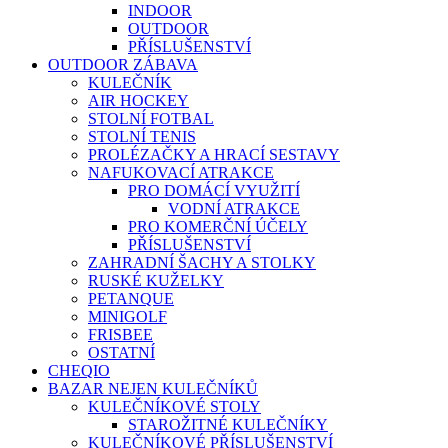
INDOOR
OUTDOOR
PŘÍSLUŠENSTVÍ
OUTDOOR ZÁBAVA
KULEČNÍK
AIR HOCKEY
STOLNÍ FOTBAL
STOLNÍ TENIS
PROLÉZAČKY A HRACÍ SESTAVY
NAFUKOVACÍ ATRAKCE
PRO DOMÁCÍ VYUŽITÍ
VODNÍ ATRAKCE
PRO KOMERČNÍ ÚČELY
PŘÍSLUŠENSTVÍ
ZAHRADNÍ ŠACHY A STOLKY
RUSKÉ KUŽELKY
PETANQUE
MINIGOLF
FRISBEE
OSTATNÍ
CHEQIO
BAZAR NEJEN KULEČNÍKŮ
KULEČNÍKOVÉ STOLY
STAROŽITNÉ KULEČNÍKY
KULEČNÍKOVÉ PŘÍSLUŠENSTVÍ