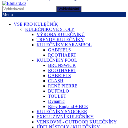
Vyhledávání
Menu
VŠE PRO KULEČNÍK
KULEČNÍKOVÉ STOLY
VÝROBA KULEČNÍKŮ
TRENDY KULEČNÍKY
KULEČNÍKY KARAMBOL
GABRIELS
ROOTHAERT
KULEČNÍKY POOL
BRUNSWICK
ROOTHAERT
GABRIELS
CLASH
RENÉ PIERRE
BUFFALO
TOULET
Dynamic
Riley England + BCE
KULEČNÍKY SNOOKER
EXKLUZIVNÍ KULEČNÍKY
VENKOVNÍ - OUTDOOR KULEČNÍKY
JÍDELNÍ STOLY / KULEČNÍKY