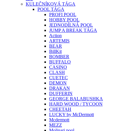
KULEČNÍKOVÁ TÁGA
POOL TÁGA
PROFI POOL
HOBBY POOL
JEDNODÍLNÁ POOL
JUMP A BREAK TÁGA
Action
ARTEMIS
BEAR
BillKit
BOMBER
BUFFALO
CASINO
CLASH
CUETEC
DEMON
DRAKAN
DUFFERIN
GEORGE BALABUSHKA
HARD WOOD / TYCOON
CHEETAH
LUCKY by McDermott
Mcdermott
MEZZ
Molinari pool