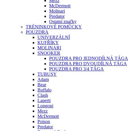
Mezz
McDermott
Molinari
Predator
Ostatní značky
TRÉNINKOVÉ POMŮCKY
POUZDRA
UNIVERZÁLNÍ
KUFŘÍKY
MOLINARI
SNOOKER
POUZDRA PRO JEDNODÍLNÁ TÁGA
POUZDRA PRO DVOUDÍLNÁ TÁGA
POUZDRA PRO 3/4 TÁGA
TUBUSY
Adam
Bear
Buffalo
Clash
Laperti
Longoni
Mezz
McDermott
Poison
Predator