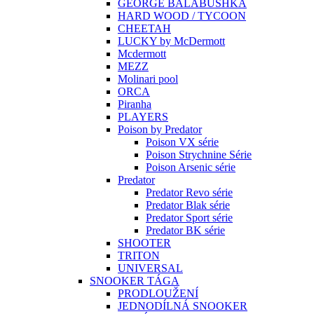
GEORGE BALABUSHKA
HARD WOOD / TYCOON
CHEETAH
LUCKY by McDermott
Mcdermott
MEZZ
Molinari pool
ORCA
Piranha
PLAYERS
Poison by Predator
Poison VX série
Poison Strychnine Série
Poison Arsenic série
Predator
Predator Revo série
Predator Blak série
Predator Sport série
Predator BK série
SHOOTER
TRITON
UNIVERSAL
SNOOKER TÁGA
PRODLOUŽENÍ
JEDNODÍLNÁ SNOOKER