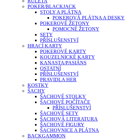
RULETA
POKER/BLACKJACK
STOLY A PLÁTNA
POKEROVÁ PLÁTNA A DESKY
POKEROVÉ ŽETONY
POMOCNÉ ŽETONY
SETY
PŘÍSLUŠENSTVÍ
HRACÍ KARTY
POKEROVÉ KARTY
KOUZELNICKÉ KARTY
KANASTA/PASIÁNS
OSTATNÍ
PŘÍSLUŠENSTVÍ
PRAVIDLA HER
KOSTKY
ŠACHY
ŠACHOVÉ STOLKY
ŠACHOVÉ POČÍTAČE
PŘÍSLUŠENSTVÍ
ŠACHOVÉ SETY
ŠACHOVÁ LITERATURA
ŠACHOVÉ FIGURY
ŠACHOVNICE A PLÁTNA
BACKGAMMON