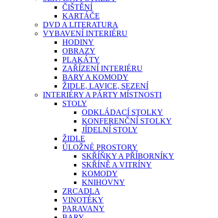
ČIŠTĚNÍ
KARTÁČE
DVD A LITERATURA
VYBAVENÍ INTERIÉRU
HODINY
OBRAZY
PLAKÁTY
ZAŘÍZENÍ INTERIÉRU
BARY A KOMODY
ŽIDLE, LAVICE, SEZENÍ
INTERIÉRY A PÁRTY MÍSTNOSTI
STOLY
ODKLÁDACÍ STOLKY
KONFERENČNÍ STOLKY
JÍDELNÍ STOLY
ŽIDLE
ÚLOŽNÉ PROSTORY
SKŘÍŇKY A PŘÍBORNÍKY
SKŘÍNĚ A VITRÍNY
KOMODY
KNIHOVNY
ZRCADLA
VINOTÉKY
PARAVANY
BARY