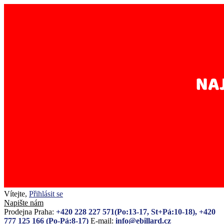
Vítejte,
Přihlásit se
Napište nám
Prodejna Praha:
+420 228 227 571(Po:13-17, St+Pá:10-18), +420
777 125 166 (Po-Pá:8-17)
E-mail:
info@ebillard.cz