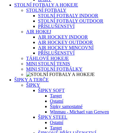
STOLNÍ FOTBALY A HOKEJE
STOLNÍ FOTBALY
STOLNÍ FOTBALY INDOOR
STOLNÍ FOTBALY OUTDOOR
PŘÍSLUŠENSTVÍ
AIR HOKEJ
AIR HOCKEY INDOOR
AIR HOCKEY OUTDOOR
AIR HOCKEY MINCOVNÍ
PŘÍSLUŠENSTVÍ
TÁHLOVÉ HOKEJE
MINI STOLNÍ TENIS
MINI STOLNÍ FOTBÁLKY
ŠIPKY A TERČE
ŠIPKY
ŠIPKY SOFT
Target
Ostatní
Šipky samostatné
Winmau - Michael van Gerwen
ŠIPKY STEEL
Ostatní
Target