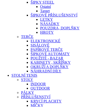
ŠIPKY STEEL
Ostatní
Target
ŠIPKOVÉ PŘÍSLUŠENSTVÍ
LETKY
NÁSADKY
POUZDRA, DOPLŇKY
HROTY
TERČE
ELEKTRONICKÉ
SISÁLOVÉ
PAPÍROVÉ TERČE
ŠIPKOVÉ AUTOMATY
POUŽITÉ - BAZAR
KABINETY , SKŘÍŇKY
OKRUŽÍ A DOPLŇKY
NÁHRADNÍ DÍLY
STOLNÍ TENIS
STOLY
INDOOR
OUTDOOR
PÁLKY
PŘÍSLUŠENSTVÍ
KRYCÍ PLACHTY
MÍČKY