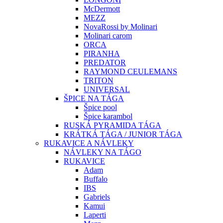
McDermott
MEZZ
NovaRossi by Molinari
Molinari carom
ORCA
PIRANHA
PREDATOR
RAYMOND CEULEMANS
TRITON
UNIVERSAL
ŠPICE NA TÁGA
Špice pool
Špice karambol
RUSKÁ PYRAMIDA TÁGA
KRÁTKÁ TÁGA / JUNIOR TÁGA
RUKAVICE A NÁVLEKY
NÁVLEKY NA TÁGO
RUKAVICE
Adam
Buffalo
IBS
Gabriels
Kamui
Laperti