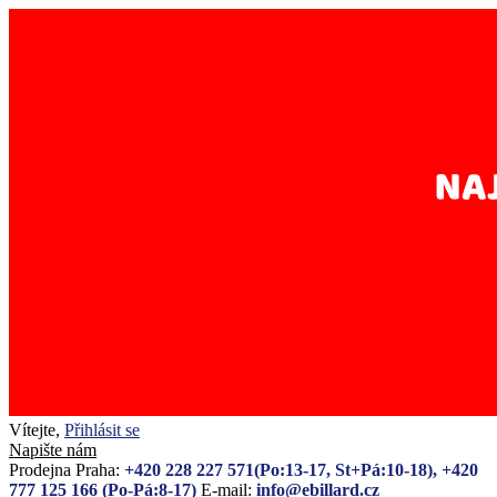
Vítejte,
Přihlásit se
Napište nám
Prodejna Praha:
+420 228 227 571(Po:13-17, St+Pá:10-18), +420
777 125 166 (Po-Pá:8-17)
E-mail:
info@ebillard.cz