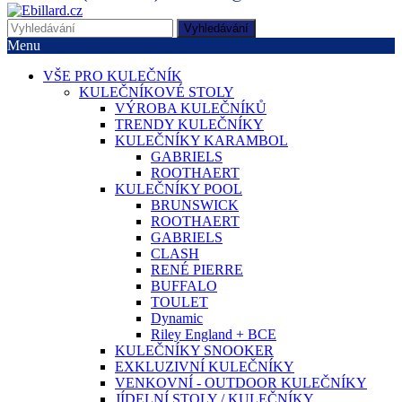
Vyhledávání
Menu
VŠE PRO KULEČNÍK
KULEČNÍKOVÉ STOLY
VÝROBA KULEČNÍKŮ
TRENDY KULEČNÍKY
KULEČNÍKY KARAMBOL
GABRIELS
ROOTHAERT
KULEČNÍKY POOL
BRUNSWICK
ROOTHAERT
GABRIELS
CLASH
RENÉ PIERRE
BUFFALO
TOULET
Dynamic
Riley England + BCE
KULEČNÍKY SNOOKER
EXKLUZIVNÍ KULEČNÍKY
VENKOVNÍ - OUTDOOR KULEČNÍKY
JÍDELNÍ STOLY / KULEČNÍKY