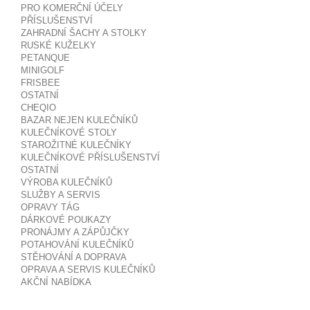
PRO KOMERČNÍ ÚČELY
PŘÍSLUŠENSTVÍ
ZAHRADNÍ ŠACHY A STOLKY
RUSKÉ KUŽELKY
PETANQUE
MINIGOLF
FRISBEE
OSTATNÍ
CHEQIO
BAZAR NEJEN KULEČNÍKŮ
KULEČNÍKOVÉ STOLY
STAROŽITNÉ KULEČNÍKY
KULEČNÍKOVÉ PŘÍSLUŠENSTVÍ
OSTATNÍ
VÝROBA KULEČNÍKŮ
SLUŽBY A SERVIS
OPRAVY TÁG
DÁRKOVÉ POUKAZY
PRONÁJMY A ZÁPŮJČKY
POTAHOVÁNÍ KULEČNÍKŮ
STĚHOVÁNÍ A DOPRAVA
OPRAVA A SERVIS KULEČNÍKŮ
AKČNÍ NABÍDKA