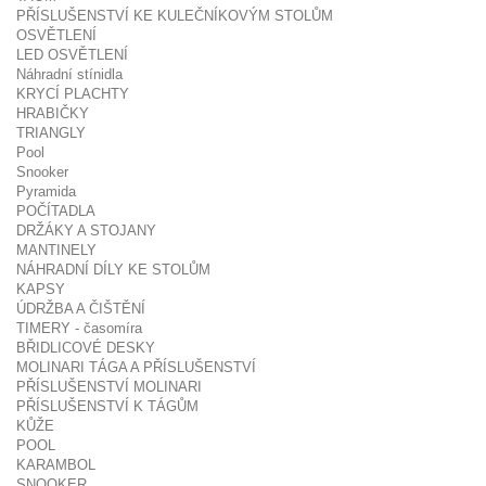
PŘÍSLUŠENSTVÍ KE KULEČNÍKOVÝM STOLŮM
OSVĚTLENÍ
LED OSVĚTLENÍ
Náhradní stínidla
KRYCÍ PLACHTY
HRABIČKY
TRIANGLY
Pool
Snooker
Pyramida
POČÍTADLA
DRŽÁKY A STOJANY
MANTINELY
NÁHRADNÍ DÍLY KE STOLŮM
KAPSY
ÚDRŽBA A ČIŠTĚNÍ
TIMERY - časomíra
BŘIDLICOVÉ DESKY
MOLINARI TÁGA A PŘÍSLUŠENSTVÍ
PŘÍSLUŠENSTVÍ MOLINARI
PŘÍSLUŠENSTVÍ K TÁGŮM
KŮŽE
POOL
KARAMBOL
SNOOKER