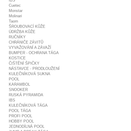
IBS
Cuetec
Monstar
Molinari
Taom
ŠROUBOVACÍ KŮŽE
ÚDRŽBA KŮŽE
RUČNÍKY
CHRÁNIČE ZÁVITŮ
VYVAŽOVÁNÍ A ZÁVAŽÍ
BUMPER - OCHRANA TÁGA
KOSTICE
ČIŠTĚNÍ ŠPIČKY
NÁSTAVCE - PRODLOUŽENÍ
KULEČNÍKOVÁ SUKNA
POOL
KARAMBOL
SNOOKER
RUSKÁ PYRAMIDA
IBS
KULEČNÍKOVÁ TÁGA
POOL TÁGA
PROFI POOL
HOBBY POOL
JEDNODÍLNÁ POOL