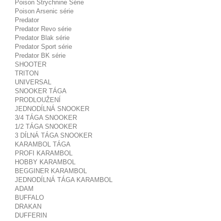
Poison Strychnine Série
Poison Arsenic série
Predator
Predator Revo série
Predator Blak série
Predator Sport série
Predator BK série
SHOOTER
TRITON
UNIVERSAL
SNOOKER TÁGA
PRODLOUŽENÍ
JEDNODÍLNÁ SNOOKER
3/4 TÁGA SNOOKER
1/2 TÁGA SNOOKER
3 DÍLNÁ TÁGA SNOOKER
KARAMBOL TÁGA
PROFI KARAMBOL
HOBBY KARAMBOL
BEGGINER KARAMBOL
JEDNODÍLNÁ TÁGA KARAMBOL
ADAM
BUFFALO
DRAKAN
DUFFERIN