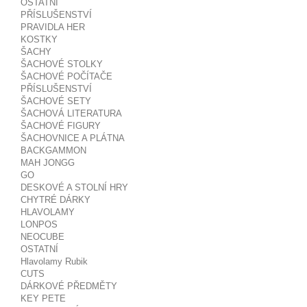
OSTATNÍ
PŘÍSLUŠENSTVÍ
PRAVIDLA HER
KOSTKY
ŠACHY
ŠACHOVÉ STOLKY
ŠACHOVÉ POČÍTAČE
PŘÍSLUŠENSTVÍ
ŠACHOVÉ SETY
ŠACHOVÁ LITERATURA
ŠACHOVÉ FIGURY
ŠACHOVNICE A PLÁTNA
BACKGAMMON
MAH JONGG
GO
DESKOVÉ A STOLNÍ HRY
CHYTRÉ DÁRKY
HLAVOLAMY
LONPOS
NEOCUBE
OSTATNÍ
Hlavolamy Rubik
CUTS
DÁRKOVÉ PŘEDMĚTY
KEY PETE