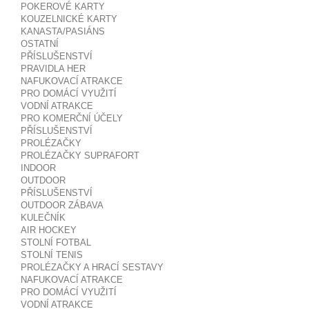
POKEROVÉ KARTY
KOUZELNICKÉ KARTY
KANASTA/PASIÁNS
OSTATNÍ
PŘÍSLUŠENSTVÍ
PRAVIDLA HER
NAFUKOVACÍ ATRAKCE
PRO DOMÁCÍ VYUŽITÍ
VODNÍ ATRAKCE
PRO KOMERČNÍ ÚČELY
PŘÍSLUŠENSTVÍ
PROLÉZAČKY
PROLÉZAČKY SUPRAFORT
INDOOR
OUTDOOR
PŘÍSLUŠENSTVÍ
OUTDOOR ZÁBAVA
KULEČNÍK
AIR HOCKEY
STOLNÍ FOTBAL
STOLNÍ TENIS
PROLÉZAČKY A HRACÍ SESTAVY
NAFUKOVACÍ ATRAKCE
PRO DOMÁCÍ VYUŽITÍ
VODNÍ ATRAKCE