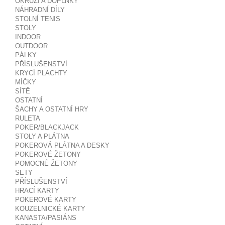
OKRUŽÍ A DOPLŇKY
NÁHRADNÍ DÍLY
STOLNÍ TENIS
STOLY
INDOOR
OUTDOOR
PÁLKY
PŘÍSLUŠENSTVÍ
KRYCÍ PLACHTY
MÍČKY
SÍTĚ
OSTATNÍ
ŠACHY A OSTATNÍ HRY
RULETA
POKER/BLACKJACK
STOLY A PLÁTNA
POKEROVÁ PLÁTNA A DESKY
POKEROVÉ ŽETONY
POMOCNÉ ŽETONY
SETY
PŘÍSLUŠENSTVÍ
HRACÍ KARTY
POKEROVÉ KARTY
KOUZELNICKÉ KARTY
KANASTA/PASIÁNS