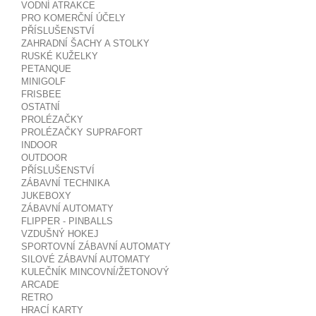
VODNÍ ATRAKCE
PRO KOMERČNÍ ÚČELY
PŘÍSLUŠENSTVÍ
ZAHRADNÍ ŠACHY A STOLKY
RUSKÉ KUŽELKY
PETANQUE
MINIGOLF
FRISBEE
OSTATNÍ
PROLÉZAČKY
PROLÉZAČKY SUPRAFORT
INDOOR
OUTDOOR
PŘÍSLUŠENSTVÍ
ZÁBAVNÍ TECHNIKA
JUKEBOXY
ZÁBAVNÍ AUTOMATY
FLIPPER - PINBALLS
VZDUŠNÝ HOKEJ
SPORTOVNÍ ZÁBAVNÍ AUTOMATY
SILOVÉ ZÁBAVNÍ AUTOMATY
KULEČNÍK MINCOVNÍ/ŽETONOVÝ
ARCADE
RETRO
HRACÍ KARTY