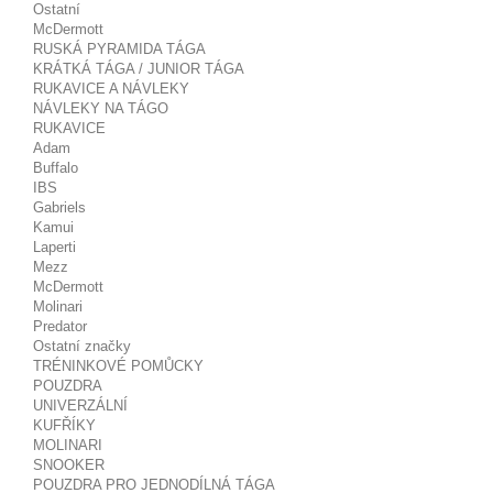
Ostatní
McDermott
RUSKÁ PYRAMIDA TÁGA
KRÁTKÁ TÁGA / JUNIOR TÁGA
RUKAVICE A NÁVLEKY
NÁVLEKY NA TÁGO
RUKAVICE
Adam
Buffalo
IBS
Gabriels
Kamui
Laperti
Mezz
McDermott
Molinari
Predator
Ostatní značky
TRÉNINKOVÉ POMŮCKY
POUZDRA
UNIVERZÁLNÍ
KUFŘÍKY
MOLINARI
SNOOKER
POUZDRA PRO JEDNODÍLNÁ TÁGA