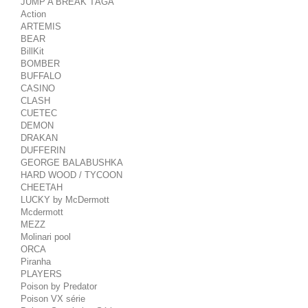
JUMP A BREAK TÁGA
Action
ARTEMIS
BEAR
BillKit
BOMBER
BUFFALO
CASINO
CLASH
CUETEC
DEMON
DRAKAN
DUFFERIN
GEORGE BALABUSHKA
HARD WOOD / TYCOON
CHEETAH
LUCKY by McDermott
Mcdermott
MEZZ
Molinari pool
ORCA
Piranha
PLAYERS
Poison by Predator
Poison VX série