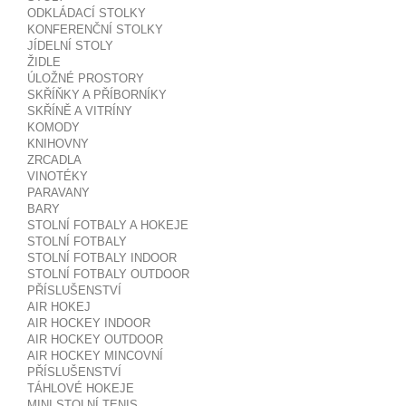
ODKLÁDACÍ STOLKY
KONFERENČNÍ STOLKY
JÍDELNÍ STOLY
ŽIDLE
ÚLOŽNÉ PROSTORY
SKŘÍŇKY A PŘÍBORNÍKY
SKŘÍNĚ A VITRÍNY
KOMODY
KNIHOVNY
ZRCADLA
VINOTÉKY
PARAVANY
BARY
STOLNÍ FOTBALY A HOKEJE
STOLNÍ FOTBALY
STOLNÍ FOTBALY INDOOR
STOLNÍ FOTBALY OUTDOOR
PŘÍSLUŠENSTVÍ
AIR HOKEJ
AIR HOCKEY INDOOR
AIR HOCKEY OUTDOOR
AIR HOCKEY MINCOVNÍ
PŘÍSLUŠENSTVÍ
TÁHLOVÉ HOKEJE
MINI STOLNÍ TENIS