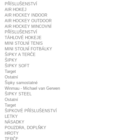
PŘÍSLUŠENSTVÍ
AIR HOKEJ
AIR HOCKEY INDOOR
AIR HOCKEY OUTDOOR
AIR HOCKEY MINCOVNÍ
PŘÍSLUŠENSTVÍ
TÁHLOVÉ HOKEJE
MINI STOLNÍ TENIS
MINI STOLNÍ FOTBÁLKY
ŠIPKY A TERČE
ŠIPKY
ŠIPKY SOFT
Target
Ostatní
Šipky samostatné
Winmau - Michael van Gerwen
ŠIPKY STEEL
Ostatní
Target
ŠIPKOVÉ PŘÍSLUŠENSTVÍ
LETKY
NÁSADKY
POUZDRA, DOPLŇKY
HROTY
TERČE