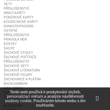
SETY
PŘÍSLUŠENSTVÍ
HRACÍ KARTY
POKEROVÉ KARTY
KOUZELNICKÉ KARTY
KANASTA/PASIÁNS
OSTATNÍ
PŘÍSLUŠENSTVÍ
PRAVIDLA HER
KOSTKY
ŠACHY
ŠACHOVÉ STOLKY
ŠACHOVÉ POČÍTAČE
PŘÍSLUŠENSTVÍ
ŠACHOVÉ SETY
ŠACHOVÁ LITERATURA
ŠACHOVÉ FIGURY
ŠACHOVNICE A PLÁTNA
BACKGAMMON
MAH JONGG
Tento web používá k poskytování služeb,
GO
personalizaci reklam a analýze návštěvnosti
DESKOVÉ A STOLNÍ HRY
soubory cookie. Používáním tohoto webu s tím
CHYTRÉ DÁRKY
souhlasíte.
HLAVOLAMY