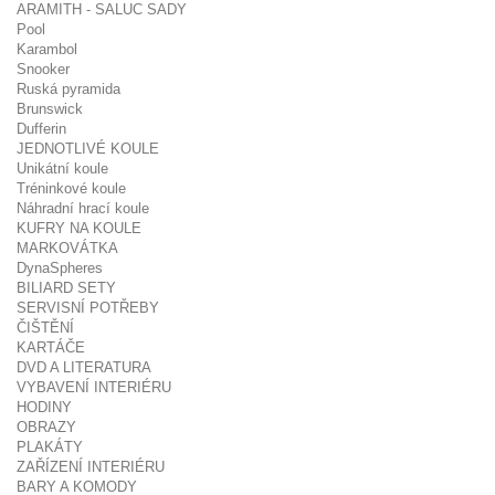
ARAMITH - SALUC SADY
Pool
Karambol
Snooker
Ruská pyramida
Brunswick
Dufferin
JEDNOTLIVÉ KOULE
Unikátní koule
Tréninkové koule
Náhradní hrací koule
KUFRY NA KOULE
MARKOVÁTKA
DynaSpheres
BILIARD SETY
SERVISNÍ POTŘEBY
ČIŠTĚNÍ
KARTÁČE
DVD A LITERATURA
VYBAVENÍ INTERIÉRU
HODINY
OBRAZY
PLAKÁTY
ZAŘÍZENÍ INTERIÉRU
BARY A KOMODY