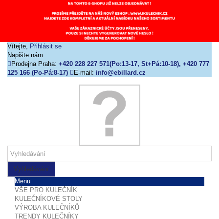
Vítejte,
Přihlásit se
Napište nám
Prodejna Praha:
+420 228 227 571(Po:13-17, St+Pá:10-18), +420 777
125 166 (Po-Pá:8-17)
E-mail:
info@ebillard.cz
Vyhledávání
Menu
VŠE PRO KULEČNÍK
KULEČNÍKOVÉ STOLY
VÝROBA KULEČNÍKŮ
TRENDY KULEČNÍKY