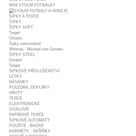
MINI STOLNÍ FOTBÁLKY
ŠIPKY A TERČE
ŠIPKY
ŠIPKY SOFT
Target
Ostatní
Šipky samostatné
Winmau - Michael van Gerwen
ŠIPKY STEEL
Ostatní
Target
ŠIPKOVÉ PŘÍSLUŠENSTVÍ
LETKY
NÁSADKY
POUZDRA, DOPLŇKY
HROTY
TERČE
ELEKTRONICKÉ
SISÁLOVÉ
PAPÍROVÉ TERČE
ŠIPKOVÉ AUTOMATY
POUŽITÉ - BAZAR
KABINETY , SKŘÍŇKY