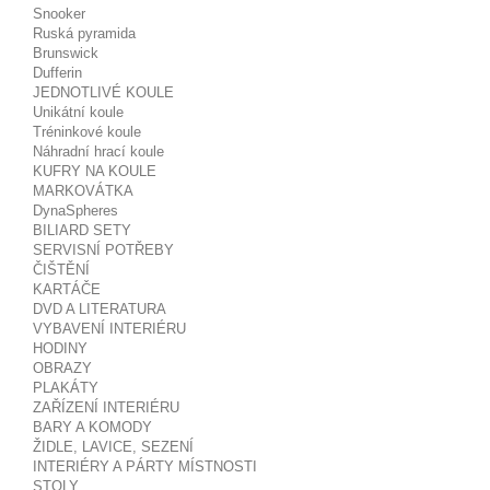
Snooker
Ruská pyramida
Brunswick
Dufferin
JEDNOTLIVÉ KOULE
Unikátní koule
Tréninkové koule
Náhradní hrací koule
KUFRY NA KOULE
MARKOVÁTKA
DynaSpheres
BILIARD SETY
SERVISNÍ POTŘEBY
ČIŠTĚNÍ
KARTÁČE
DVD A LITERATURA
VYBAVENÍ INTERIÉRU
HODINY
OBRAZY
PLAKÁTY
ZAŘÍZENÍ INTERIÉRU
BARY A KOMODY
ŽIDLE, LAVICE, SEZENÍ
INTERIÉRY A PÁRTY MÍSTNOSTI
STOLY