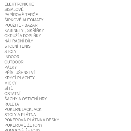
ELEKTRONICKÉ
SISÁLOVÉ
PAPÍROVÉ TERČE
ŠIPKOVÉ AUTOMATY
POUŽITÉ - BAZAR
KABINETY , SKŘÍŇKY
OKRUŽÍ A DOPLŇKY
NÁHRADNÍ DÍLY
STOLNÍ TENIS
STOLY
INDOOR
OUTDOOR
PÁLKY
PŘÍSLUŠENSTVÍ
KRYCÍ PLACHTY
MÍČKY
SÍTĚ
OSTATNÍ
ŠACHY A OSTATNÍ HRY
RULETA
POKER/BLACKJACK
STOLY A PLÁTNA
POKEROVÁ PLÁTNA A DESKY
POKEROVÉ ŽETONY
POMOCNÉ ŽETONY