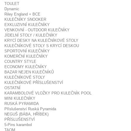
TOULET
Dynamic
Riley England + BCE
KULEČNÍKY SNOOKER
EXKLUZIVNÍ KULEČNÍKY
VENKOVNÍ - OUTDOOR KULEČNÍKY
JÍDELNÍ STOLY / KULEČNÍKY
KRYCÍ DESKY NA KULEČNÍKOVÉ STOLY
KULEČNÍKOVÉ STOLY S KRYCÍ DESKOU
SPORTOVNÍ KULEČNÍKY
KOMERČNÍ KULEČNÍKY
COUNTRY STYLE
ECONOMY KULEČNÍKY
BAZAR NEJEN KULEČNÍKŮ
KULEČNÍKOVÉ STOLY
KULEČNÍKOVÉ PŘÍSLUŠENSTVÍ
OSTATNÍ
KARAMBOLOVÉ VLOŽKY PRO KULEČNÍK POOL
MINI KULEČNÍKY
RUSKÁ PYRAMIDA
Příslušenství Ruská Pyramida
NEGUŠ (BÁBA, HŘÍBEK)
PŘÍSLUŠENSTVÍ
5-Pins karambol
TAOM