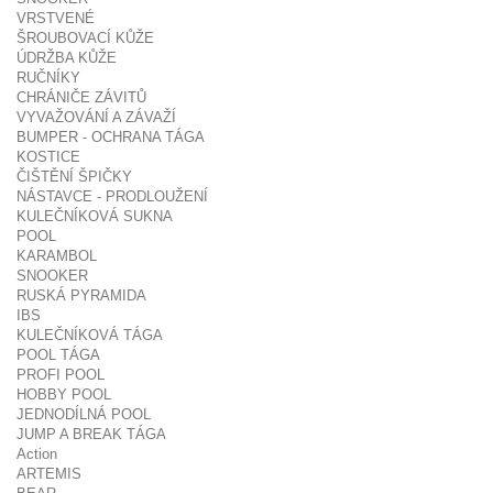
VRSTVENÉ
ŠROUBOVACÍ KŮŽE
ÚDRŽBA KŮŽE
RUČNÍKY
CHRÁNIČE ZÁVITŮ
VYVAŽOVÁNÍ A ZÁVAŽÍ
BUMPER - OCHRANA TÁGA
KOSTICE
ČIŠTĚNÍ ŠPIČKY
NÁSTAVCE - PRODLOUŽENÍ
KULEČNÍKOVÁ SUKNA
POOL
KARAMBOL
SNOOKER
RUSKÁ PYRAMIDA
IBS
KULEČNÍKOVÁ TÁGA
POOL TÁGA
PROFI POOL
HOBBY POOL
JEDNODÍLNÁ POOL
JUMP A BREAK TÁGA
Action
ARTEMIS