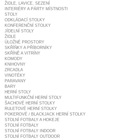
ŽIDLE, LAVICE, SEZENÍ
INTERIÉRY A PÁRTY MÍSTNOSTI
STOLY
ODKLÁDACÍ STOLKY
KONFERENČNÍ STOLKY
JÍDELNÍ STOLY
ŽIDLE
ÚLOŽNÉ PROSTORY
SKŘÍŇKY A PŘÍBORNÍKY
SKŘÍNĚ A VITRÍNY
KOMODY
KNIHOVNY
ZRCADLA
VINOTÉKY
PARAVANY
BARY
HERNÍ STOLY
MULTIFUNKČNÍ HERNÍ STOLY
ŠACHOVÉ HERNÍ STOLKY
RULETOVÉ HERNÍ STOLKY
POKEROVÉ / BLACKJACK HERNÍ STOLKY
STOLNÍ FOTBALY A HOKEJE
STOLNÍ FOTBALY
STOLNÍ FOTBALY INDOOR
STOLNÍ FOTBALY OUTDOOR