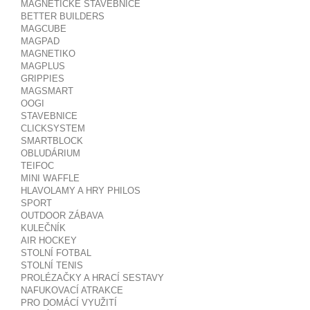
MAGNETICKÉ STAVEBNICE
BETTER BUILDERS
MAGCUBE
MAGPAD
MAGNETIKO
MAGPLUS
GRIPPIES
MAGSMART
OOGI
STAVEBNICE
CLICKSYSTEM
SMARTBLOCK
OBLUDÁRIUM
TEIFOC
MINI WAFFLE
HLAVOLAMY A HRY PHILOS
SPORT
OUTDOOR ZÁBAVA
KULEČNÍK
AIR HOCKEY
STOLNÍ FOTBAL
STOLNÍ TENIS
PROLÉZAČKY A HRACÍ SESTAVY
NAFUKOVACÍ ATRAKCE
PRO DOMÁCÍ VYUŽITÍ