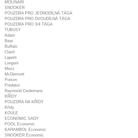
MOLINARI
SNOOKER
POUZDRA PRO JEDNODÍLNÁ TÁGA
POUZDRA PRO DVOUDÍLNÁ TÁGA
POUZDRA PRO 3/4 TÁGA
TUBUSY
Adam
Bear
Buffalo
Clash
Laperti
Longoni
Mezz
McDermott
Poison
Predator
Raymond Ceulemans
KŘÍDY
POUZDRA NA KŘÍDY
Křídy
KOULE
ECONOMIC SADY
POOL Economic
KARAMBOL Economic
SNOOKER Economic