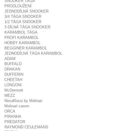
SNOOKER TÁGA
PRODLOUŽENÍ
JEDNODÍLNÁ SNOOKER
3/4 TÁGA SNOOKER
1/2 TÁGA SNOOKER
3 DÍLNÁ TÁGA SNOOKER
KARAMBOL TÁGA
PROFI KARAMBOL
HOBBY KARAMBOL
BEGGINER KARAMBOL
JEDNODÍLNÁ TÁGA KARAMBOL
ADAM
BUFFALO
DRAKAN
DUFFERIN
CHEETAH
LONGONI
McDermott
MEZZ
NovaRossi by Molinari
Molinari carom
ORCA
PIRANHA
PREDATOR
RAYMOND CEULEMANS