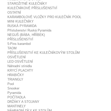
STAROŽITNÉ KULEČNÍKY
KULEČNÍKOVÉ PŘÍSLUŠENSTVÍ
OSTATNÍ
KARAMBOLOVÉ VLOŽKY PRO KULEČNÍK POOL
MINI KULEČNÍKY
RUSKÁ PYRAMIDA
Příslušenství Ruská Pyramida
NEGUŠ (BÁBA, HŘÍBEK)
PŘÍSLUŠENSTVÍ
5-Pins karambol
TAOM
PŘÍSLUŠENSTVÍ KE KULEČNÍKOVÝM STOLŮM
OSVĚTLENÍ
LED OSVĚTLENÍ
Náhradní stínidla
KRYCÍ PLACHTY
HRABIČKY
TRIANGLY
Pool
Snooker
Pyramida
POČÍTADLA
DRŽÁKY A STOJANY
MANTINELY
NÁHRADNÍ DÍLY KE STOLŮM