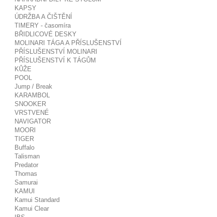
KAPSY
ÚDRŽBA A ČIŠTĚNÍ
TIMERY - časomíra
BŘIDLICOVÉ DESKY
MOLINARI TÁGA A PŘÍSLUŠENSTVÍ
PŘÍSLUŠENSTVÍ MOLINARI
PŘÍSLUŠENSTVÍ K TÁGŮM
KŮŽE
POOL
Jump / Break
KARAMBOL
SNOOKER
VRSTVENÉ
NAVIGATOR
MOORI
TIGER
Buffalo
Talisman
Predator
Thomas
Samurai
KAMUI
Kamui Standard
Kamui Clear