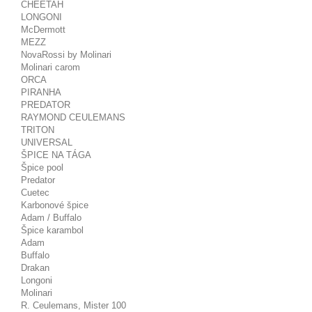
CHEETAH
LONGONI
McDermott
MEZZ
NovaRossi by Molinari
Molinari carom
ORCA
PIRANHA
PREDATOR
RAYMOND CEULEMANS
TRITON
UNIVERSAL
ŠPICE NA TÁGA
Špice pool
Predator
Cuetec
Karbonové špice
Adam / Buffalo
Špice karambol
Adam
Buffalo
Drakan
Longoni
Molinari
R. Ceulemans, Mister 100