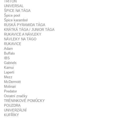
TRITON
UNIVERSAL
ŠPICE NA TÁGA
Špice pool
Špice karambol
RUSKÁ PYRAMIDA TÁGA
KRÁTKÁ TÁGA / JUNIOR TÁGA
RUKAVICE A NÁVLEKY
NÁVLEKY NA TÁGO
RUKAVICE
Adam
Buffalo
IBS
Gabriels
Kamui
Laperti
Mezz
McDermott
Molinari
Predator
Ostatní značky
TRÉNINKOVÉ POMŮCKY
POUZDRA
UNIVERZÁLNÍ
KUFŘÍKY