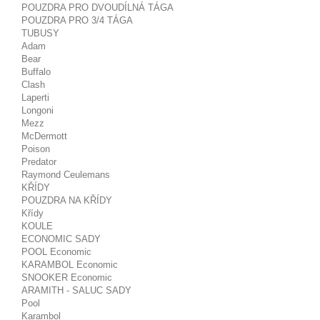
POUZDRA PRO DVOUDÍLNÁ TÁGA
POUZDRA PRO 3/4 TÁGA
TUBUSY
Adam
Bear
Buffalo
Clash
Laperti
Longoni
Mezz
McDermott
Poison
Predator
Raymond Ceulemans
KŘÍDY
POUZDRA NA KŘÍDY
Křídy
KOULE
ECONOMIC SADY
POOL Economic
KARAMBOL Economic
SNOOKER Economic
ARAMITH - SALUC SADY
Pool
Karambol