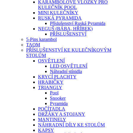
KARAMBOLOVÉ VLOŽKY PRO
KULEČNÍK POOL
MINI KULEČNÍKY
RUSKÁ PYRAMIDA
Příslušenství Ruská Pyramida
NEGUŠ (BÁBA, HŘÍBEK)
PŘÍSLUŠENSTVÍ
5-Pins karambol
TAOM
PŘÍSLUŠENSTVÍ KE KULEČNÍKOVÝM
STOLŮM
OSVĚTLENÍ
LED OSVĚTLENÍ
Náhradní stínidla
KRYCÍ PLACHTY
HRABIČKY
TRIANGLY
Pool
Snooker
Pyramida
POČÍTADLA
DRŽÁKY A STOJANY
MANTINELY
NÁHRADNÍ DÍLY KE STOLŮM
KAPSY