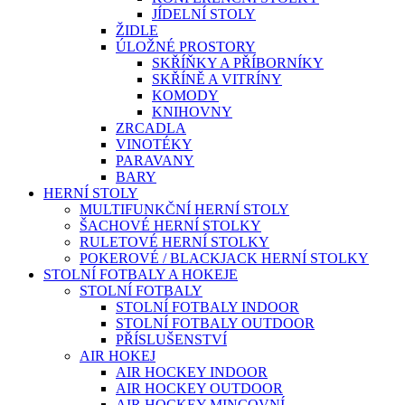
JÍDELNÍ STOLY
ŽIDLE
ÚLOŽNÉ PROSTORY
SKŘÍŇKY A PŘÍBORNÍKY
SKŘÍNĚ A VITRÍNY
KOMODY
KNIHOVNY
ZRCADLA
VINOTÉKY
PARAVANY
BARY
HERNÍ STOLY
MULTIFUNKČNÍ HERNÍ STOLY
ŠACHOVÉ HERNÍ STOLKY
RULETOVÉ HERNÍ STOLKY
POKEROVÉ / BLACKJACK HERNÍ STOLKY
STOLNÍ FOTBALY A HOKEJE
STOLNÍ FOTBALY
STOLNÍ FOTBALY INDOOR
STOLNÍ FOTBALY OUTDOOR
PŘÍSLUŠENSTVÍ
AIR HOKEJ
AIR HOCKEY INDOOR
AIR HOCKEY OUTDOOR
AIR HOCKEY MINCOVNÍ