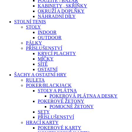
POUŽITÉ - BAZAR
KABINETY , SKŘÍŇKY
OKRUŽÍ A DOPLŇKY
NÁHRADNÍ DÍLY
STOLNÍ TENIS
STOLY
INDOOR
OUTDOOR
PÁLKY
PŘÍSLUŠENSTVÍ
KRYCÍ PLACHTY
MÍČKY
SÍTĚ
OSTATNÍ
ŠACHY A OSTATNÍ HRY
RULETA
POKER/BLACKJACK
STOLY A PLÁTNA
POKEROVÁ PLÁTNA A DESKY
POKEROVÉ ŽETONY
POMOCNÉ ŽETONY
SETY
PŘÍSLUŠENSTVÍ
HRACÍ KARTY
POKEROVÉ KARTY