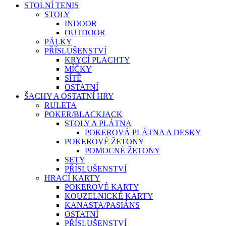
STOLNÍ TENIS
STOLY
INDOOR
OUTDOOR
PÁLKY
PŘÍSLUŠENSTVÍ
KRYCÍ PLACHTY
MÍČKY
SÍTĚ
OSTATNÍ
ŠACHY A OSTATNÍ HRY
RULETA
POKER/BLACKJACK
STOLY A PLÁTNA
POKEROVÁ PLÁTNA A DESKY
POKEROVÉ ŽETONY
POMOCNÉ ŽETONY
SETY
PŘÍSLUŠENSTVÍ
HRACÍ KARTY
POKEROVÉ KARTY
KOUZELNICKÉ KARTY
KANASTA/PASIÁNS
OSTATNÍ
PŘÍSLUŠENSTVÍ