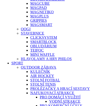
MAGCUBE
MAGPAD
MAGNETIKO
MAGPLUS
GRIPPIES
MAGSMART
OOGI
STAVEBNICE
CLICKSYSTEM
SMARTBLOCK
OBLUDÁRIUM
TEIFOC
MINI WAFFLE
HLAVOLAMY A HRY PHILOS
SPORT
OUTDOOR ZÁBAVA
KULEČNÍK
AIR HOCKEY
STOLNÍ FOTBAL
STOLNÍ TENIS
PROLÉZAČKY A HRACÍ SESTAVY
NAFUKOVACÍ ATRAKCE
PRO DOMÁCÍ VYUŽITÍ
VODNÍ ATRAKCE
PRO KOMERČNÍ ÚČELY