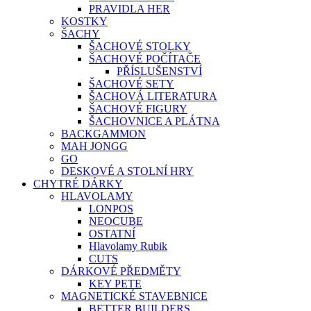
PRAVIDLA HER
KOSTKY
ŠACHY
ŠACHOVÉ STOLKY
ŠACHOVÉ POČÍTAČE
PŘÍSLUŠENSTVÍ
ŠACHOVÉ SETY
ŠACHOVÁ LITERATURA
ŠACHOVÉ FIGURY
ŠACHOVNICE A PLÁTNA
BACKGAMMON
MAH JONGG
GO
DESKOVÉ A STOLNÍ HRY
CHYTRÉ DÁRKY
HLAVOLAMY
LONPOS
NEOCUBE
OSTATNÍ
Hlavolamy Rubik
CUTS
DÁRKOVÉ PŘEDMĚTY
KEY PETE
MAGNETICKÉ STAVEBNICE
BETTER BUILDERS