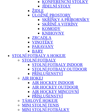
KONFERENČNÍ STOLKY
JÍDELNÍ STOLY
ŽIDLE
ÚLOŽNÉ PROSTORY
SKŘÍŇKY A PŘÍBORNÍKY
SKŘÍNĚ A VITRÍNY
KOMODY
KNIHOVNY
ZRCADLA
VINOTÉKY
PARAVANY
BARY
STOLNÍ FOTBALY A HOKEJE
STOLNÍ FOTBALY
STOLNÍ FOTBALY INDOOR
STOLNÍ FOTBALY OUTDOOR
PŘÍSLUŠENSTVÍ
AIR HOKEJ
AIR HOCKEY INDOOR
AIR HOCKEY OUTDOOR
AIR HOCKEY MINCOVNÍ
PŘÍSLUŠENSTVÍ
TÁHLOVÉ HOKEJE
MINI STOLNÍ TENIS
MINI STOLNÍ FOTBÁLKY