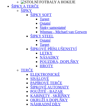
ŠIPKY A TERČE
ŠIPKY
ŠIPKY SOFT
Target
Ostatní
Šipky samostatné
Winmau - Michael van Gerwen
ŠIPKY STEEL
Ostatní
Target
ŠIPKOVÉ PŘÍSLUŠENSTVÍ
LETKY
NÁSADKY
POUZDRA, DOPLŇKY
HROTY
TERČE
ELEKTRONICKÉ
SISÁLOVÉ
PAPÍROVÉ TERČE
ŠIPKOVÉ AUTOMATY
POUŽITÉ - BAZAR
KABINETY , SKŘÍŇKY
OKRUŽÍ A DOPLŇKY
NÁHRADNÍ DÍLY