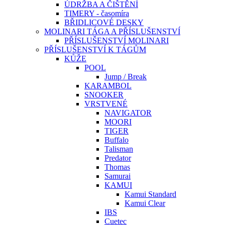
ÚDRŽBA A ČIŠTĚNÍ
TIMERY - časomíra
BŘIDLICOVÉ DESKY
MOLINARI TÁGA A PŘÍSLUŠENSTVÍ
PŘÍSLUŠENSTVÍ MOLINARI
PŘÍSLUŠENSTVÍ K TÁGŮM
KŮŽE
POOL
Jump / Break
KARAMBOL
SNOOKER
VRSTVENÉ
NAVIGATOR
MOORI
TIGER
Buffalo
Talisman
Predator
Thomas
Samurai
KAMUI
Kamui Standard
Kamui Clear
IBS
Cuetec