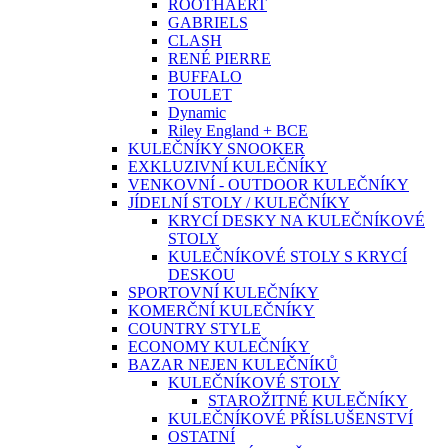
ROOTHAERT
GABRIELS
CLASH
RENÉ PIERRE
BUFFALO
TOULET
Dynamic
Riley England + BCE
KULEČNÍKY SNOOKER
EXKLUZIVNÍ KULEČNÍKY
VENKOVNÍ - OUTDOOR KULEČNÍKY
JÍDELNÍ STOLY / KULEČNÍKY
KRYCÍ DESKY NA KULEČNÍKOVÉ
STOLY
KULEČNÍKOVÉ STOLY S KRYCÍ
DESKOU
SPORTOVNÍ KULEČNÍKY
KOMERČNÍ KULEČNÍKY
COUNTRY STYLE
ECONOMY KULEČNÍKY
BAZAR NEJEN KULEČNÍKŮ
KULEČNÍKOVÉ STOLY
STAROŽITNÉ KULEČNÍKY
KULEČNÍKOVÉ PŘÍSLUŠENSTVÍ
OSTATNÍ