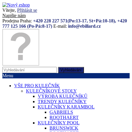
Vítejte,
Přihlásit se
Napište nám
Prodejna Praha:
+420 228 227 571(Po:13-17, St+Pá:10-18), +420
777 125 166 (Po-Pá:8-17)
E-mail:
info@ebillard.cz
Vyhledávání
Menu
VŠE PRO KULEČNÍK
KULEČNÍKOVÉ STOLY
VÝROBA KULEČNÍKŮ
TRENDY KULEČNÍKY
KULEČNÍKY KARAMBOL
GABRIELS
ROOTHAERT
KULEČNÍKY POOL
BRUNSWICK