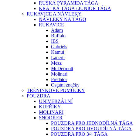
RUSKÁ PYRAMIDA TÁGA
KRÁTKÁ TÁGA / JUNIOR TÁGA
RUKAVICE A NÁVLEKY
NÁVLEKY NA TÁGO
RUKAVICE
Adam
Buffalo
IBS
Gabriels
Kamui
Laperti
Mezz
McDermott
Molinari
Predator
Ostatní značky
TRÉNINKOVÉ POMŮCKY
POUZDRA
UNIVERZÁLNÍ
KUFŘÍKY
MOLINARI
SNOOKER
POUZDRA PRO JEDNODÍLNÁ TÁGA
POUZDRA PRO DVOUDÍLNÁ TÁGA
POUZDRA PRO 3/4 TÁGA