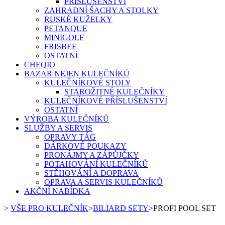
PŘÍSLUŠENSTVÍ
ZAHRADNÍ ŠACHY A STOLKY
RUSKÉ KUŽELKY
PETANQUE
MINIGOLF
FRISBEE
OSTATNÍ
CHEQIO
BAZAR NEJEN KULEČNÍKŮ
KULEČNÍKOVÉ STOLY
STAROŽITNÉ KULEČNÍKY
KULEČNÍKOVÉ PŘÍSLUŠENSTVÍ
OSTATNÍ
VÝROBA KULEČNÍKŮ
SLUŽBY A SERVIS
OPRAVY TÁG
DÁRKOVÉ POUKAZY
PRONÁJMY A ZÁPŮJČKY
POTAHOVÁNÍ KULEČNÍKŮ
STĚHOVÁNÍ A DOPRAVA
OPRAVA A SERVIS KULEČNÍKŮ
AKČNÍ NABÍDKA
>
VŠE PRO KULEČNÍK
>
BILIARD SETY
>
PROFI POOL SET