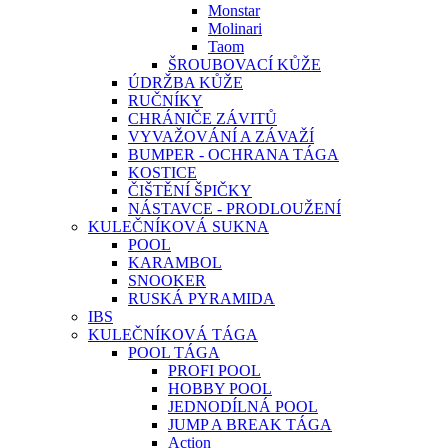
Monstar
Molinari
Taom
ŠROUBOVACÍ KŮŽE
ÚDRŽBA KŮŽE
RUČNÍKY
CHRÁNIČE ZÁVITŮ
VYVAŽOVÁNÍ A ZÁVAŽÍ
BUMPER - OCHRANA TÁGA
KOSTICE
ČIŠTĚNÍ ŠPIČKY
NÁSTAVCE - PRODLOUŽENÍ
KULEČNÍKOVÁ SUKNA
POOL
KARAMBOL
SNOOKER
RUSKÁ PYRAMIDA
IBS
KULEČNÍKOVÁ TÁGA
POOL TÁGA
PROFI POOL
HOBBY POOL
JEDNODÍLNÁ POOL
JUMP A BREAK TÁGA
Action