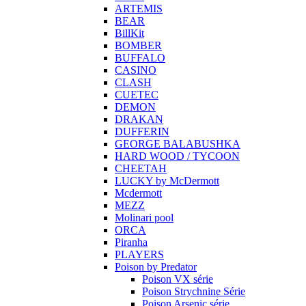
ARTEMIS
BEAR
BillKit
BOMBER
BUFFALO
CASINO
CLASH
CUETEC
DEMON
DRAKAN
DUFFERIN
GEORGE BALABUSHKA
HARD WOOD / TYCOON
CHEETAH
LUCKY by McDermott
Mcdermott
MEZZ
Molinari pool
ORCA
Piranha
PLAYERS
Poison by Predator
Poison VX série
Poison Strychnine Série
Poison Arsenic série