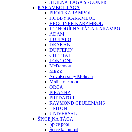
3 DÍLNÁ TÁGA SNOOKER
KARAMBOL TÁGA
PROFI KARAMBOL
HOBBY KARAMBOL
BEGGINER KARAMBOL
JEDNODÍLNÁ TÁGA KARAMBOL
ADAM
BUFFALO
DRAKAN
DUFFERIN
CHEETAH
LONGONI
McDermott
MEZZ
NovaRossi by Molinari
Molinari carom
ORCA
PIRANHA
PREDATOR
RAYMOND CEULEMANS
TRITON
UNIVERSAL
ŠPICE NA TÁGA
Špice pool
Špice karambol