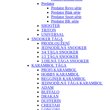
Predator
Predator Revo série
Predator Blak série
Predator Sport série
Predator BK série
SHOOTER
TRITON
UNIVERSAL
SNOOKER TÁGA
PRODLOUŽENÍ
JEDNODÍLNÁ SNOOKER
3/4 TÁGA SNOOKER
1/2 TÁGA SNOOKER
3 DÍLNÁ TÁGA SNOOKER
KARAMBOL TÁGA
PROFI KARAMBOL
HOBBY KARAMBOL
BEGGINER KARAMBOL
JEDNODÍLNÁ TÁGA KARAMBOL
ADAM
BUFFALO
DRAKAN
DUFFERIN
CHEETAH
LONGONI