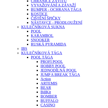
CHRÁNIČE ZÁVITŮ
VYVAŽOVÁNÍ A ZÁVAŽÍ
BUMPER - OCHRANA TÁGA
KOSTICE
ČIŠTĚNÍ ŠPIČKY
NÁSTAVCE - PRODLOUŽENÍ
KULEČNÍKOVÁ SUKNA
POOL
KARAMBOL
SNOOKER
RUSKÁ PYRAMIDA
IBS
KULEČNÍKOVÁ TÁGA
POOL TÁGA
PROFI POOL
HOBBY POOL
JEDNODÍLNÁ POOL
JUMP A BREAK TÁGA
Action
ARTEMIS
BEAR
BillKit
BOMBER
BUFFALO
CASINO