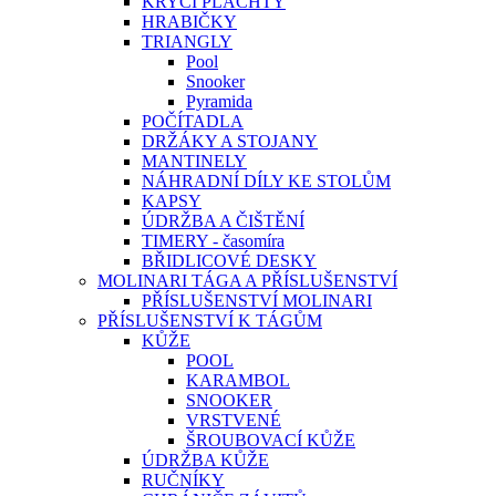
KRYCÍ PLACHTY
HRABIČKY
TRIANGLY
Pool
Snooker
Pyramida
POČÍTADLA
DRŽÁKY A STOJANY
MANTINELY
NÁHRADNÍ DÍLY KE STOLŮM
KAPSY
ÚDRŽBA A ČIŠTĚNÍ
TIMERY - časomíra
BŘIDLICOVÉ DESKY
MOLINARI TÁGA A PŘÍSLUŠENSTVÍ
PŘÍSLUŠENSTVÍ MOLINARI
PŘÍSLUŠENSTVÍ K TÁGŮM
KŮŽE
POOL
KARAMBOL
SNOOKER
VRSTVENÉ
ŠROUBOVACÍ KŮŽE
ÚDRŽBA KŮŽE
RUČNÍKY