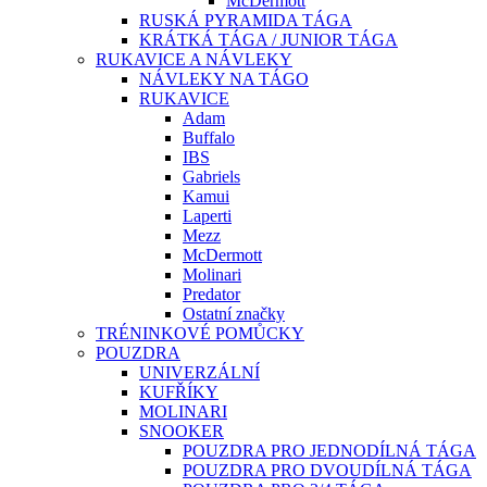
McDermott
RUSKÁ PYRAMIDA TÁGA
KRÁTKÁ TÁGA / JUNIOR TÁGA
RUKAVICE A NÁVLEKY
NÁVLEKY NA TÁGO
RUKAVICE
Adam
Buffalo
IBS
Gabriels
Kamui
Laperti
Mezz
McDermott
Molinari
Predator
Ostatní značky
TRÉNINKOVÉ POMŮCKY
POUZDRA
UNIVERZÁLNÍ
KUFŘÍKY
MOLINARI
SNOOKER
POUZDRA PRO JEDNODÍLNÁ TÁGA
POUZDRA PRO DVOUDÍLNÁ TÁGA