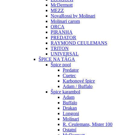
McDermott
MEZZ
NovaRossi by Molinari
Molinari carom
ORCA
PIRANHA
PREDATOR
RAYMOND CEULEMANS
TRITON
UNIVERSAL
ŠPICE NA TÁGA
Špice pool
Predator
Cuetec
Karbonové špice
Adam / Buffalo
Špice karambol
Adam
Buffalo
Drakan
Longoni
Molinari
R. Ceulemans, Mister 100
Ostatní