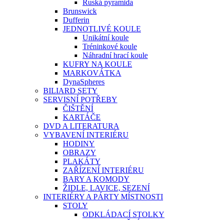
Ruská pyramida
Brunswick
Dufferin
JEDNOTLIVÉ KOULE
Unikátní koule
Tréninkové koule
Náhradní hrací koule
KUFRY NA KOULE
MARKOVÁTKA
DynaSpheres
BILIARD SETY
SERVISNÍ POTŘEBY
ČIŠTĚNÍ
KARTÁČE
DVD A LITERATURA
VYBAVENÍ INTERIÉRU
HODINY
OBRAZY
PLAKÁTY
ZAŘÍZENÍ INTERIÉRU
BARY A KOMODY
ŽIDLE, LAVICE, SEZENÍ
INTERIÉRY A PÁRTY MÍSTNOSTI
STOLY
ODKLÁDACÍ STOLKY