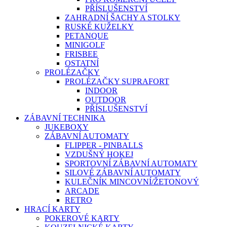
PŘÍSLUŠENSTVÍ
ZAHRADNÍ ŠACHY A STOLKY
RUSKÉ KUŽELKY
PETANQUE
MINIGOLF
FRISBEE
OSTATNÍ
PROLÉZAČKY
PROLÉZAČKY SUPRAFORT
INDOOR
OUTDOOR
PŘÍSLUŠENSTVÍ
ZÁBAVNÍ TECHNIKA
JUKEBOXY
ZÁBAVNÍ AUTOMATY
FLIPPER - PINBALLS
VZDUŠNÝ HOKEJ
SPORTOVNÍ ZÁBAVNÍ AUTOMATY
SILOVÉ ZÁBAVNÍ AUTOMATY
KULEČNÍK MINCOVNÍ/ŽETONOVÝ
ARCADE
RETRO
HRACÍ KARTY
POKEROVÉ KARTY