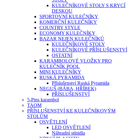
KULEČNÍKOVÉ STOLY S KRYCÍ
DESKOU
SPORTOVNÍ KULEČNÍKY
KOMERČNÍ KULEČNÍKY
COUNTRY STYLE
ECONOMY KULEČNÍKY
BAZAR NEJEN KULEČNÍKŮ
KULEČNÍKOVÉ STOLY
KULEČNÍKOVÉ PŘÍSLUŠENSTVÍ
OSTATNÍ
KARAMBOLOVÉ VLOŽKY PRO
KULEČNÍK POOL
MINI KULEČNÍKY
RUSKÁ PYRAMIDA
Příslušenství Ruská Pyramida
NEGUŠ (BÁBA, HŘÍBEK)
PŘÍSLUŠENSTVÍ
5-Pins karambol
TAOM
PŘÍSLUŠENSTVÍ KE KULEČNÍKOVÝM
STOLŮM
OSVĚTLENÍ
LED OSVĚTLENÍ
Náhradní stínidla