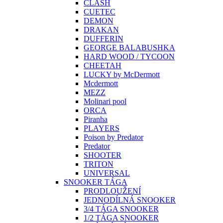
CLASH
CUETEC
DEMON
DRAKAN
DUFFERIN
GEORGE BALABUSHKA
HARD WOOD / TYCOON
CHEETAH
LUCKY by McDermott
Mcdermott
MEZZ
Molinari pool
ORCA
Piranha
PLAYERS
Poison by Predator
Predator
SHOOTER
TRITON
UNIVERSAL
SNOOKER TÁGA
PRODLOUŽENÍ
JEDNODÍLNÁ SNOOKER
3/4 TÁGA SNOOKER
1/2 TÁGA SNOOKER