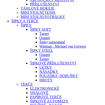
PŘÍSLUŠENSTVÍ
TÁHLOVÉ HOKEJE
MINI STOLNÍ TENIS
MINI STOLNÍ FOTBÁLKY
ŠIPKY A TERČE
ŠIPKY
ŠIPKY SOFT
Target
Ostatní
Šipky samostatné
Winmau - Michael van Gerwen
ŠIPKY STEEL
Ostatní
Target
ŠIPKOVÉ PŘÍSLUŠENSTVÍ
LETKY
NÁSADKY
POUZDRA, DOPLŇKY
HROTY
TERČE
ELEKTRONICKÉ
SISÁLOVÉ
PAPÍROVÉ TERČE
ŠIPKOVÉ AUTOMATY