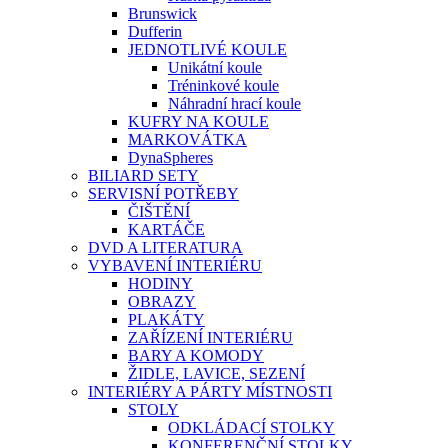
Brunswick
Dufferin
JEDNOTLIVÉ KOULE
Unikátní koule
Tréninkové koule
Náhradní hrací koule
KUFRY NA KOULE
MARKOVÁTKA
DynaSpheres
BILIARD SETY
SERVISNÍ POTŘEBY
ČIŠTĚNÍ
KARTÁČE
DVD A LITERATURA
VYBAVENÍ INTERIÉRU
HODINY
OBRAZY
PLAKÁTY
ZAŘÍZENÍ INTERIÉRU
BARY A KOMODY
ŽIDLE, LAVICE, SEZENÍ
INTERIÉRY A PÁRTY MÍSTNOSTI
STOLY
ODKLÁDACÍ STOLKY
KONFERENČNÍ STOLKY