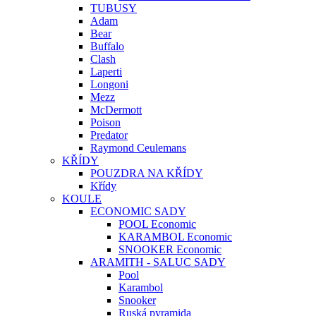
TUBUSY
Adam
Bear
Buffalo
Clash
Laperti
Longoni
Mezz
McDermott
Poison
Predator
Raymond Ceulemans
KŘÍDY
POUZDRA NA KŘÍDY
Křídy
KOULE
ECONOMIC SADY
POOL Economic
KARAMBOL Economic
SNOOKER Economic
ARAMITH - SALUC SADY
Pool
Karambol
Snooker
Ruská pyramida