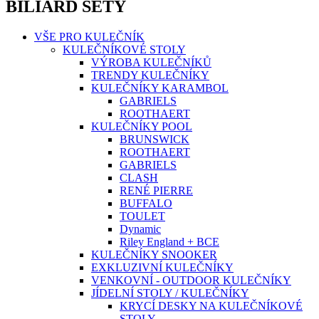
BILIARD SETY
VŠE PRO KULEČNÍK
KULEČNÍKOVÉ STOLY
VÝROBA KULEČNÍKŮ
TRENDY KULEČNÍKY
KULEČNÍKY KARAMBOL
GABRIELS
ROOTHAERT
KULEČNÍKY POOL
BRUNSWICK
ROOTHAERT
GABRIELS
CLASH
RENÉ PIERRE
BUFFALO
TOULET
Dynamic
Riley England + BCE
KULEČNÍKY SNOOKER
EXKLUZIVNÍ KULEČNÍKY
VENKOVNÍ - OUTDOOR KULEČNÍKY
JÍDELNÍ STOLY / KULEČNÍKY
KRYCÍ DESKY NA KULEČNÍKOVÉ
STOLY