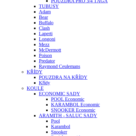
POUZDRA PRO 3/4 TÁGA
TUBUSY
Adam
Bear
Buffalo
Clash
Laperti
Longoni
Mezz
McDermott
Poison
Predator
Raymond Ceulemans
KŘÍDY
POUZDRA NA KŘÍDY
Křídy
KOULE
ECONOMIC SADY
POOL Economic
KARAMBOL Economic
SNOOKER Economic
ARAMITH - SALUC SADY
Pool
Karambol
Snooker