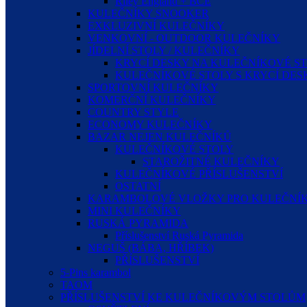
Riley England + BCE
KULEČNÍKY SNOOKER
EXKLUZIVNÍ KULEČNÍKY
VENKOVNÍ - OUTDOOR KULEČNÍKY
JÍDELNÍ STOLY / KULEČNÍKY
KRYCÍ DESKY NA KULEČNÍKOVÉ S
KULEČNÍKOVÉ STOLY S KRYCÍ DE
SPORTOVNÍ KULEČNÍKY
KOMERČNÍ KULEČNÍKY
COUNTRY STYLE
ECONOMY KULEČNÍKY
BAZAR NEJEN KULEČNÍKŮ
KULEČNÍKOVÉ STOLY
STAROŽITNÉ KULEČNÍKY
KULEČNÍKOVÉ PŘÍSLUŠENSTVÍ
OSTATNÍ
KARAMBOLOVÉ VLOŽKY PRO KULEČNÍK
MINI KULEČNÍKY
RUSKÁ PYRAMIDA
Příslušenství Ruská Pyramida
NEGUŠ (BÁBA, HŘÍBEK)
PŘÍSLUŠENSTVÍ
5-Pins karambol
TAOM
PŘÍSLUŠENSTVÍ KE KULEČNÍKOVÝM STOLŮM