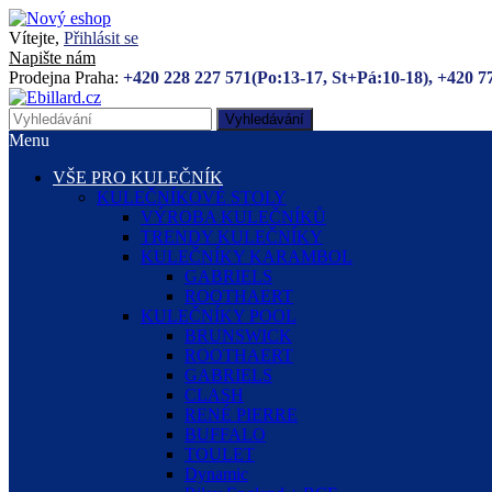
Vítejte,
Přihlásit se
Napište nám
Prodejna Praha:
+420 228 227 571(Po:13-17, St+Pá:10-18), +420 7
Vyhledávání
Menu
VŠE PRO KULEČNÍK
KULEČNÍKOVÉ STOLY
VÝROBA KULEČNÍKŮ
TRENDY KULEČNÍKY
KULEČNÍKY KARAMBOL
GABRIELS
ROOTHAERT
KULEČNÍKY POOL
BRUNSWICK
ROOTHAERT
GABRIELS
CLASH
RENÉ PIERRE
BUFFALO
TOULET
Dynamic