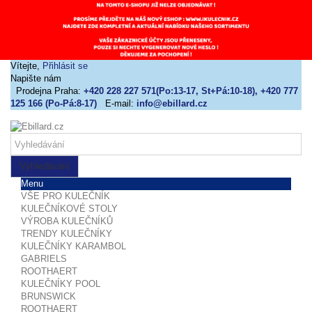
Vítejte,
Přihlásit se
Napište nám
Prodejna Praha:
+420 228 227 571(Po:13-17, St+Pá:10-18), +420 777
125 166 (Po-Pá:8-17)
E-mail:
info@ebillard.cz
Vyhledávání
Menu
VŠE PRO KULEČNÍK
KULEČNÍKOVÉ STOLY
VÝROBA KULEČNÍKŮ
TRENDY KULEČNÍKY
KULEČNÍKY KARAMBOL
GABRIELS
ROOTHAERT
KULEČNÍKY POOL
BRUNSWICK
ROOTHAERT