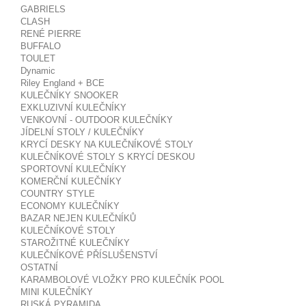
GABRIELS
CLASH
RENÉ PIERRE
BUFFALO
TOULET
Dynamic
Riley England + BCE
KULEČNÍKY SNOOKER
EXKLUZIVNÍ KULEČNÍKY
VENKOVNÍ - OUTDOOR KULEČNÍKY
JÍDELNÍ STOLY / KULEČNÍKY
KRYCÍ DESKY NA KULEČNÍKOVÉ STOLY
KULEČNÍKOVÉ STOLY S KRYCÍ DESKOU
SPORTOVNÍ KULEČNÍKY
KOMERČNÍ KULEČNÍKY
COUNTRY STYLE
ECONOMY KULEČNÍKY
BAZAR NEJEN KULEČNÍKŮ
KULEČNÍKOVÉ STOLY
STAROŽITNÉ KULEČNÍKY
KULEČNÍKOVÉ PŘÍSLUŠENSTVÍ
OSTATNÍ
KARAMBOLOVÉ VLOŽKY PRO KULEČNÍK POOL
MINI KULEČNÍKY
RUSKÁ PYRAMIDA