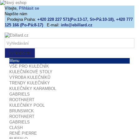
Vítejte,
Přihlásit se
Napište nám
Prodejna Praha:
+420 228 227 571(Po:13-17, St+Pá:10-18), +420 777
125 166 (Po-Pá:8-17)
E-mail:
info@ebillard.cz
Vyhledávání
Menu
VŠE PRO KULEČNÍK
KULEČNÍKOVÉ STOLY
VÝROBA KULEČNÍKŮ
TRENDY KULEČNÍKY
KULEČNÍKY KARAMBOL
GABRIELS
ROOTHAERT
KULEČNÍKY POOL
BRUNSWICK
ROOTHAERT
GABRIELS
CLASH
RENÉ PIERRE
BUFFALO