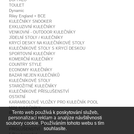
TOULET
Dynamic
Riley England + BCE
KULEČNÍKY SNOOKER
EXKLUZIVNÍ KULEČNÍKY
VENKOVNÍ - OUTDOOR KULEČNÍKY
JÍDELNÍ STOLY / KULEČNÍKY
KRYCÍ DESKY NA KULEČNÍKOVÉ STOLY
KULEČNÍKOVÉ STOLY S KRYCÍ DESKOU
SPORTOVNÍ KULEČNÍKY
KOMERČNÍ KULEČNÍKY
COUNTRY STYLE
ECONOMY KULEČNÍKY
BAZAR NEJEN KULEČNÍKŮ
KULEČNÍKOVÉ STOLY
STAROŽITNÉ KULEČNÍKY
KULEČNÍKOVÉ PŘÍSLUŠENSTVÍ
OSTATNÍ
KARAMBOLOVÉ VLOŽKY PRO KULEČNÍK POOL
MINI KULEČNÍKY
Tento web používá k poskytování služeb,
RUSKÁ PYRAMIDA
personalizaci reklam a analýze návštěvnosti
Příslušenství Ruská Pyramida
soubory cookie. Používáním tohoto webu s tím
NEGUŠ (BÁBA, HŘÍBEK)
souhlasíte.
PŘÍSLUŠENSTVÍ