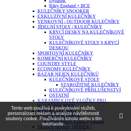
Dynamic
Riley England + BCE
KULEČNÍKY SNOOKER
EXKLUZIVNÍ KULEČNÍKY
VENKOVNÍ - OUTDOOR KULEČNÍKY
JÍDELNÍ STOLY / KULEČNÍKY
KRYCÍ DESKY NA KULEČNÍKOVÉ
STOLY
KULEČNÍKOVÉ STOLY S KRYCÍ
DESKOU
SPORTOVNÍ KULEČNÍKY
KOMERČNÍ KULEČNÍKY
COUNTRY STYLE
ECONOMY KULEČNÍKY
BAZAR NEJEN KULEČNÍKŮ
KULEČNÍKOVÉ STOLY
STAROŽITNÉ KULEČNÍKY
KULEČNÍKOVÉ PŘÍSLUŠENSTVÍ
OSTATNÍ
KARAMBOLOVÉ VLOŽKY PRO
KULEČNÍK POOL
MINI KULEČNÍKY
RUSKÁ PYRAMIDA
Tento web používá k poskytování služeb,
Příslušenství Ruská Pyramida
personalizaci reklam a analýze návštěvnosti
NEGUŠ (BÁBA, HŘÍBEK)
soubory cookie. Používáním tohoto webu s tím