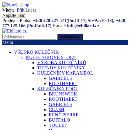
Vítejte,
Přihlásit se
Napište nám
Prodejna Praha:
+420 228 227 571(Po:13-17, St+Pá:10-18), +420
777 125 166 (Po-Pá:8-17)
E-mail:
info@ebillard.cz
Vyhledávání
Menu
VŠE PRO KULEČNÍK
KULEČNÍKOVÉ STOLY
VÝROBA KULEČNÍKŮ
TRENDY KULEČNÍKY
KULEČNÍKY KARAMBOL
GABRIELS
ROOTHAERT
KULEČNÍKY POOL
BRUNSWICK
ROOTHAERT
GABRIELS
CLASH
RENÉ PIERRE
BUFFALO
TOULET