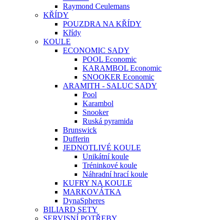
Raymond Ceulemans
KŘÍDY
POUZDRA NA KŘÍDY
Křídy
KOULE
ECONOMIC SADY
POOL Economic
KARAMBOL Economic
SNOOKER Economic
ARAMITH - SALUC SADY
Pool
Karambol
Snooker
Ruská pyramida
Brunswick
Dufferin
JEDNOTLIVÉ KOULE
Unikátní koule
Tréninkové koule
Náhradní hrací koule
KUFRY NA KOULE
MARKOVÁTKA
DynaSpheres
BILIARD SETY
SERVISNÍ POTŘEBY