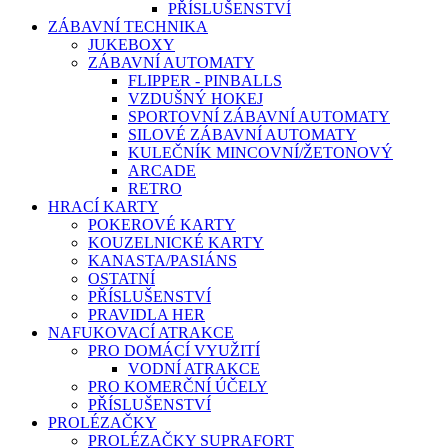
PŘÍSLUŠENSTVÍ
ZÁBAVNÍ TECHNIKA
JUKEBOXY
ZÁBAVNÍ AUTOMATY
FLIPPER - PINBALLS
VZDUŠNÝ HOKEJ
SPORTOVNÍ ZÁBAVNÍ AUTOMATY
SILOVÉ ZÁBAVNÍ AUTOMATY
KULEČNÍK MINCOVNÍ/ŽETONOVÝ
ARCADE
RETRO
HRACÍ KARTY
POKEROVÉ KARTY
KOUZELNICKÉ KARTY
KANASTA/PASIÁNS
OSTATNÍ
PŘÍSLUŠENSTVÍ
PRAVIDLA HER
NAFUKOVACÍ ATRAKCE
PRO DOMÁCÍ VYUŽITÍ
VODNÍ ATRAKCE
PRO KOMERČNÍ ÚČELY
PŘÍSLUŠENSTVÍ
PROLÉZAČKY
PROLÉZAČKY SUPRAFORT