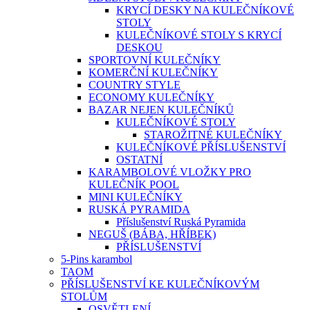
KRYCÍ DESKY NA KULEČNÍKOVÉ
STOLY
KULEČNÍKOVÉ STOLY S KRYCÍ
DESKOU
SPORTOVNÍ KULEČNÍKY
KOMERČNÍ KULEČNÍKY
COUNTRY STYLE
ECONOMY KULEČNÍKY
BAZAR NEJEN KULEČNÍKŮ
KULEČNÍKOVÉ STOLY
STAROŽITNÉ KULEČNÍKY
KULEČNÍKOVÉ PŘÍSLUŠENSTVÍ
OSTATNÍ
KARAMBOLOVÉ VLOŽKY PRO
KULEČNÍK POOL
MINI KULEČNÍKY
RUSKÁ PYRAMIDA
Příslušenství Ruská Pyramida
NEGUŠ (BÁBA, HŘÍBEK)
PŘÍSLUŠENSTVÍ
5-Pins karambol
TAOM
PŘÍSLUŠENSTVÍ KE KULEČNÍKOVÝM
STOLŮM
OSVĚTLENÍ