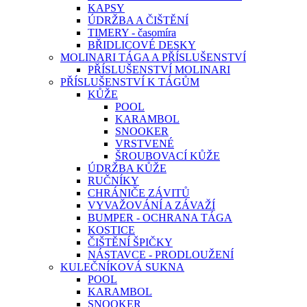
KAPSY
ÚDRŽBA A ČIŠTĚNÍ
TIMERY - časomíra
BŘIDLICOVÉ DESKY
MOLINARI TÁGA A PŘÍSLUŠENSTVÍ
PŘÍSLUŠENSTVÍ MOLINARI
PŘÍSLUŠENSTVÍ K TÁGŮM
KŮŽE
POOL
KARAMBOL
SNOOKER
VRSTVENÉ
ŠROUBOVACÍ KŮŽE
ÚDRŽBA KŮŽE
RUČNÍKY
CHRÁNIČE ZÁVITŮ
VYVAŽOVÁNÍ A ZÁVAŽÍ
BUMPER - OCHRANA TÁGA
KOSTICE
ČIŠTĚNÍ ŠPIČKY
NÁSTAVCE - PRODLOUŽENÍ
KULEČNÍKOVÁ SUKNA
POOL
KARAMBOL
SNOOKER