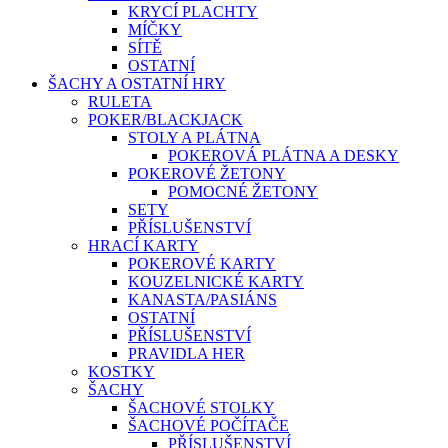
KRYCÍ PLACHTY
MÍČKY
SÍTĚ
OSTATNÍ
ŠACHY A OSTATNÍ HRY
RULETA
POKER/BLACKJACK
STOLY A PLÁTNA
POKEROVÁ PLÁTNA A DESKY
POKEROVÉ ŽETONY
POMOCNÉ ŽETONY
SETY
PŘÍSLUŠENSTVÍ
HRACÍ KARTY
POKEROVÉ KARTY
KOUZELNICKÉ KARTY
KANASTA/PASIÁNS
OSTATNÍ
PŘÍSLUŠENSTVÍ
PRAVIDLA HER
KOSTKY
ŠACHY
ŠACHOVÉ STOLKY
ŠACHOVÉ POČÍTAČE
PŘÍSLUŠENSTVÍ