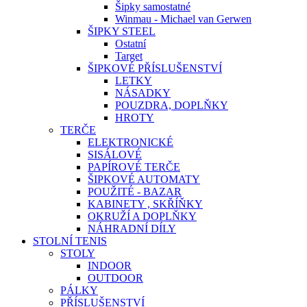
Šipky samostatné
Winmau - Michael van Gerwen
ŠIPKY STEEL
Ostatní
Target
ŠIPKOVÉ PŘÍSLUŠENSTVÍ
LETKY
NÁSADKY
POUZDRA, DOPLŇKY
HROTY
TERČE
ELEKTRONICKÉ
SISÁLOVÉ
PAPÍROVÉ TERČE
ŠIPKOVÉ AUTOMATY
POUŽITÉ - BAZAR
KABINETY , SKŘÍŇKY
OKRUŽÍ A DOPLŇKY
NÁHRADNÍ DÍLY
STOLNÍ TENIS
STOLY
INDOOR
OUTDOOR
PÁLKY
PŘÍSLUŠENSTVÍ