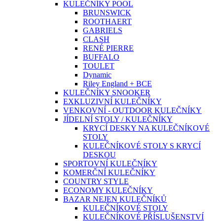
KULEČNÍKY POOL
BRUNSWICK
ROOTHAERT
GABRIELS
CLASH
RENÉ PIERRE
BUFFALO
TOULET
Dynamic
Riley England + BCE
KULEČNÍKY SNOOKER
EXKLUZIVNÍ KULEČNÍKY
VENKOVNÍ - OUTDOOR KULEČNÍKY
JÍDELNÍ STOLY / KULEČNÍKY
KRYCÍ DESKY NA KULEČNÍKOVÉ
STOLY
KULEČNÍKOVÉ STOLY S KRYCÍ
DESKOU
SPORTOVNÍ KULEČNÍKY
KOMERČNÍ KULEČNÍKY
COUNTRY STYLE
ECONOMY KULEČNÍKY
BAZAR NEJEN KULEČNÍKŮ
KULEČNÍKOVÉ STOLY
KULEČNÍKOVÉ PŘÍSLUŠENSTVÍ