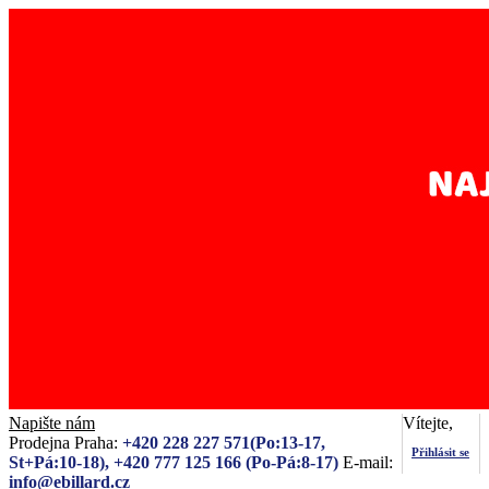
Napište nám
Vítejte,
Prodejna Praha:
+420 228 227 571(Po:13-17,
Přihlásit se
St+Pá:10-18), +420 777 125 166 (Po-Pá:8-17)
E-mail:
info@ebillard.cz