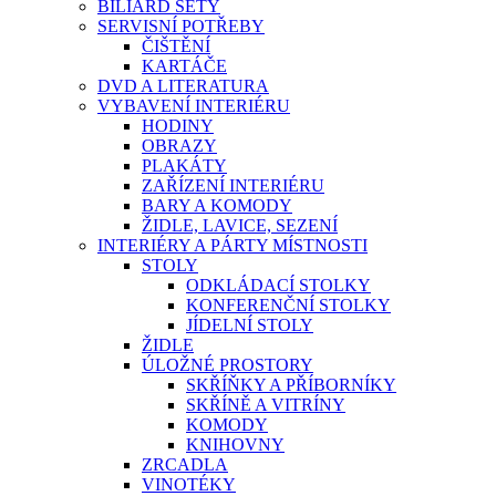
BILIARD SETY
SERVISNÍ POTŘEBY
ČIŠTĚNÍ
KARTÁČE
DVD A LITERATURA
VYBAVENÍ INTERIÉRU
HODINY
OBRAZY
PLAKÁTY
ZAŘÍZENÍ INTERIÉRU
BARY A KOMODY
ŽIDLE, LAVICE, SEZENÍ
INTERIÉRY A PÁRTY MÍSTNOSTI
STOLY
ODKLÁDACÍ STOLKY
KONFERENČNÍ STOLKY
JÍDELNÍ STOLY
ŽIDLE
ÚLOŽNÉ PROSTORY
SKŘÍŇKY A PŘÍBORNÍKY
SKŘÍNĚ A VITRÍNY
KOMODY
KNIHOVNY
ZRCADLA
VINOTÉKY