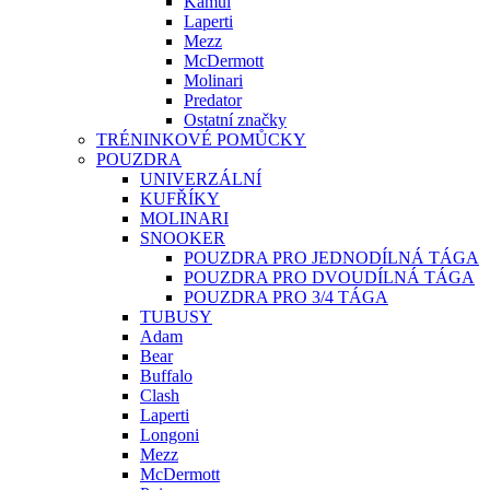
Kamui
Laperti
Mezz
McDermott
Molinari
Predator
Ostatní značky
TRÉNINKOVÉ POMŮCKY
POUZDRA
UNIVERZÁLNÍ
KUFŘÍKY
MOLINARI
SNOOKER
POUZDRA PRO JEDNODÍLNÁ TÁGA
POUZDRA PRO DVOUDÍLNÁ TÁGA
POUZDRA PRO 3/4 TÁGA
TUBUSY
Adam
Bear
Buffalo
Clash
Laperti
Longoni
Mezz
McDermott