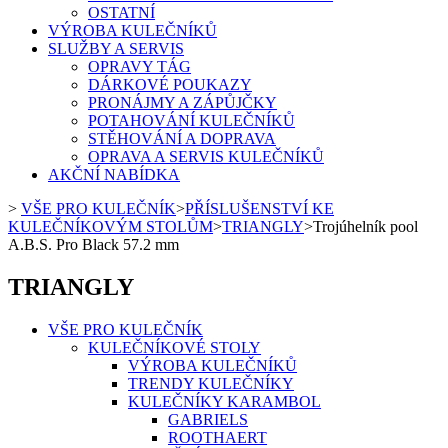
OSTATNÍ
VÝROBA KULEČNÍKŮ
SLUŽBY A SERVIS
OPRAVY TÁG
DÁRKOVÉ POUKAZY
PRONÁJMY A ZÁPŮJČKY
POTAHOVÁNÍ KULEČNÍKŮ
STĚHOVÁNÍ A DOPRAVA
OPRAVA A SERVIS KULEČNÍKŮ
AKČNÍ NABÍDKA
>
VŠE PRO KULEČNÍK
>
PŘÍSLUŠENSTVÍ KE
KULEČNÍKOVÝM STOLŮM
>
TRIANGLY
>
Trojúhelník pool
A.B.S. Pro Black 57.2 mm
TRIANGLY
VŠE PRO KULEČNÍK
KULEČNÍKOVÉ STOLY
VÝROBA KULEČNÍKŮ
TRENDY KULEČNÍKY
KULEČNÍKY KARAMBOL
GABRIELS
ROOTHAERT