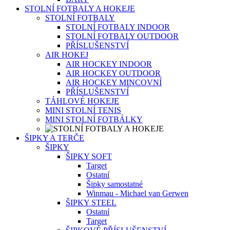
STOLNÍ FOTBALY A HOKEJE
STOLNÍ FOTBALY
STOLNÍ FOTBALY INDOOR
STOLNÍ FOTBALY OUTDOOR
PŘÍSLUŠENSTVÍ
AIR HOKEJ
AIR HOCKEY INDOOR
AIR HOCKEY OUTDOOR
AIR HOCKEY MINCOVNÍ
PŘÍSLUŠENSTVÍ
TÁHLOVÉ HOKEJE
MINI STOLNÍ TENIS
MINI STOLNÍ FOTBÁLKY
ŠIPKY A TERČE
ŠIPKY
ŠIPKY SOFT
Target
Ostatní
Šipky samostatné
Winmau - Michael van Gerwen
ŠIPKY STEEL
Ostatní
Target