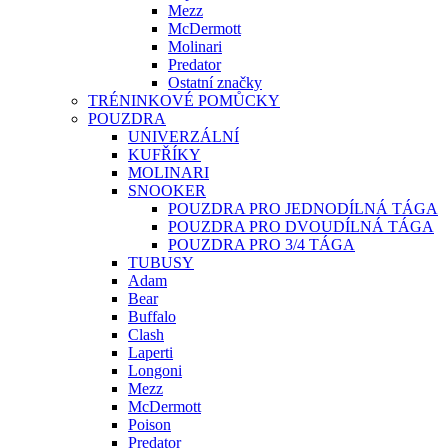
Mezz
McDermott
Molinari
Predator
Ostatní značky
TRÉNINKOVÉ POMŮCKY
POUZDRA
UNIVERZÁLNÍ
KUFŘÍKY
MOLINARI
SNOOKER
POUZDRA PRO JEDNODÍLNÁ TÁGA
POUZDRA PRO DVOUDÍLNÁ TÁGA
POUZDRA PRO 3/4 TÁGA
TUBUSY
Adam
Bear
Buffalo
Clash
Laperti
Longoni
Mezz
McDermott
Poison
Predator