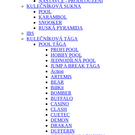
NÁSTAVCE - PRODLOUŽENÍ
KULEČNÍKOVÁ SUKNA
POOL
KARAMBOL
SNOOKER
RUSKÁ PYRAMIDA
IBS
KULEČNÍKOVÁ TÁGA
POOL TÁGA
PROFI POOL
HOBBY POOL
JEDNODÍLNÁ POOL
JUMP A BREAK TÁGA
Action
ARTEMIS
BEAR
BillKit
BOMBER
BUFFALO
CASINO
CLASH
CUETEC
DEMON
DRAKAN
DUFFERIN