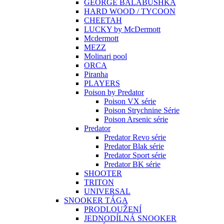
GEORGE BALABUSHKA
HARD WOOD / TYCOON
CHEETAH
LUCKY by McDermott
Mcdermott
MEZZ
Molinari pool
ORCA
Piranha
PLAYERS
Poison by Predator
Poison VX série
Poison Strychnine Série
Poison Arsenic série
Predator
Predator Revo série
Predator Blak série
Predator Sport série
Predator BK série
SHOOTER
TRITON
UNIVERSAL
SNOOKER TÁGA
PRODLOUŽENÍ
JEDNODÍLNÁ SNOOKER