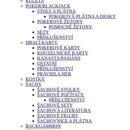
RULETA
POKER/BLACKJACK
STOLY A PLÁTNA
POKEROVÁ PLÁTNA A DESKY
POKEROVÉ ŽETONY
POMOCNÉ ŽETONY
SETY
PŘÍSLUŠENSTVÍ
HRACÍ KARTY
POKEROVÉ KARTY
KOUZELNICKÉ KARTY
KANASTA/PASIÁNS
OSTATNÍ
PŘÍSLUŠENSTVÍ
PRAVIDLA HER
KOSTKY
ŠACHY
ŠACHOVÉ STOLKY
ŠACHOVÉ POČÍTAČE
PŘÍSLUŠENSTVÍ
ŠACHOVÉ SETY
ŠACHOVÁ LITERATURA
ŠACHOVÉ FIGURY
ŠACHOVNICE A PLÁTNA
BACKGAMMON