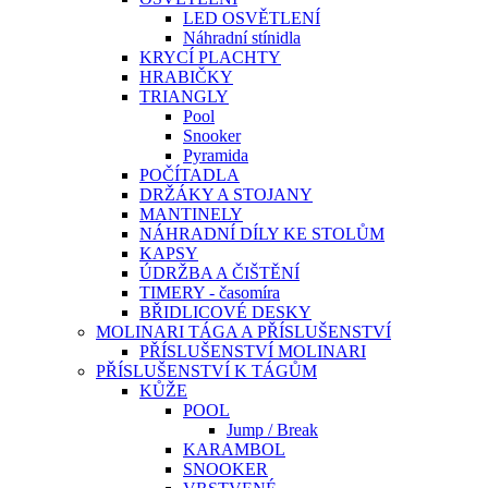
LED OSVĚTLENÍ
Náhradní stínidla
KRYCÍ PLACHTY
HRABIČKY
TRIANGLY
Pool
Snooker
Pyramida
POČÍTADLA
DRŽÁKY A STOJANY
MANTINELY
NÁHRADNÍ DÍLY KE STOLŮM
KAPSY
ÚDRŽBA A ČIŠTĚNÍ
TIMERY - časomíra
BŘIDLICOVÉ DESKY
MOLINARI TÁGA A PŘÍSLUŠENSTVÍ
PŘÍSLUŠENSTVÍ MOLINARI
PŘÍSLUŠENSTVÍ K TÁGŮM
KŮŽE
POOL
Jump / Break
KARAMBOL
SNOOKER