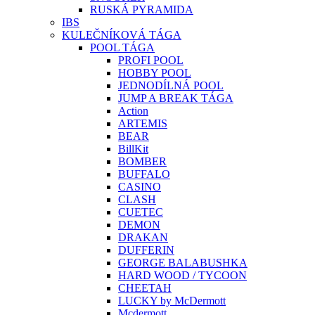
RUSKÁ PYRAMIDA
IBS
KULEČNÍKOVÁ TÁGA
POOL TÁGA
PROFI POOL
HOBBY POOL
JEDNODÍLNÁ POOL
JUMP A BREAK TÁGA
Action
ARTEMIS
BEAR
BillKit
BOMBER
BUFFALO
CASINO
CLASH
CUETEC
DEMON
DRAKAN
DUFFERIN
GEORGE BALABUSHKA
HARD WOOD / TYCOON
CHEETAH
LUCKY by McDermott
Mcdermott