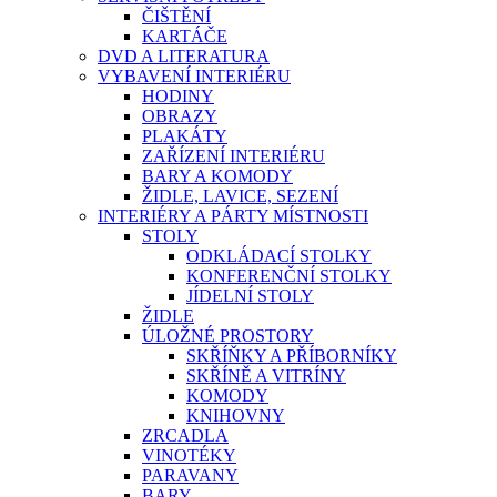
ČIŠTĚNÍ
KARTÁČE
DVD A LITERATURA
VYBAVENÍ INTERIÉRU
HODINY
OBRAZY
PLAKÁTY
ZAŘÍZENÍ INTERIÉRU
BARY A KOMODY
ŽIDLE, LAVICE, SEZENÍ
INTERIÉRY A PÁRTY MÍSTNOSTI
STOLY
ODKLÁDACÍ STOLKY
KONFERENČNÍ STOLKY
JÍDELNÍ STOLY
ŽIDLE
ÚLOŽNÉ PROSTORY
SKŘÍŇKY A PŘÍBORNÍKY
SKŘÍNĚ A VITRÍNY
KOMODY
KNIHOVNY
ZRCADLA
VINOTÉKY
PARAVANY
BARY