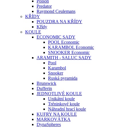
Poison
Predator
Raymond Ceulemans
KŘÍDY
POUZDRA NA KŘÍDY
Křídy
KOULE
ECONOMIC SADY
POOL Economic
KARAMBOL Economic
SNOOKER Economic
ARAMITH - SALUC SADY
Pool
Karambol
Snooker
Ruská pyramida
Brunswick
Dufferin
JEDNOTLIVÉ KOULE
Unikátní koule
Tréninkové koule
Náhradní hrací koule
KUFRY NA KOULE
MARKOVÁTKA
DynaSpheres