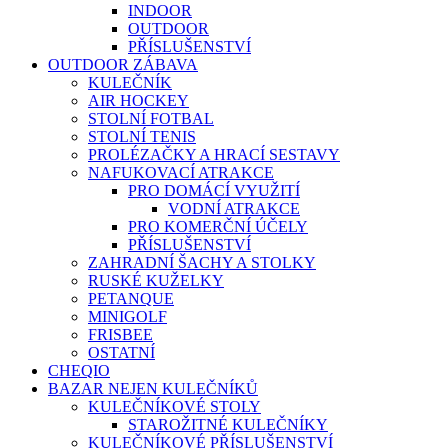
INDOOR
OUTDOOR
PŘÍSLUŠENSTVÍ
OUTDOOR ZÁBAVA
KULEČNÍK
AIR HOCKEY
STOLNÍ FOTBAL
STOLNÍ TENIS
PROLÉZAČKY A HRACÍ SESTAVY
NAFUKOVACÍ ATRAKCE
PRO DOMÁCÍ VYUŽITÍ
VODNÍ ATRAKCE
PRO KOMERČNÍ ÚČELY
PŘÍSLUŠENSTVÍ
ZAHRADNÍ ŠACHY A STOLKY
RUSKÉ KUŽELKY
PETANQUE
MINIGOLF
FRISBEE
OSTATNÍ
CHEQIO
BAZAR NEJEN KULEČNÍKŮ
KULEČNÍKOVÉ STOLY
STAROŽITNÉ KULEČNÍKY
KULEČNÍKOVÉ PŘÍSLUŠENSTVÍ