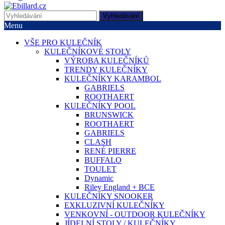
Vyhledávání
Menu
VŠE PRO KULEČNÍK
KULEČNÍKOVÉ STOLY
VÝROBA KULEČNÍKŮ
TRENDY KULEČNÍKY
KULEČNÍKY KARAMBOL
GABRIELS
ROOTHAERT
KULEČNÍKY POOL
BRUNSWICK
ROOTHAERT
GABRIELS
CLASH
RENÉ PIERRE
BUFFALO
TOULET
Dynamic
Riley England + BCE
KULEČNÍKY SNOOKER
EXKLUZIVNÍ KULEČNÍKY
VENKOVNÍ - OUTDOOR KULEČNÍKY
JÍDELNÍ STOLY / KULEČNÍKY