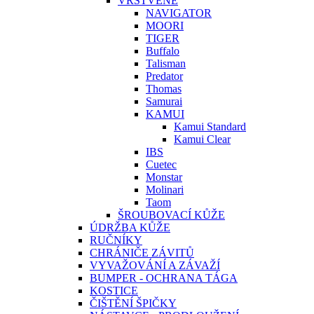
VRSTVENÉ
NAVIGATOR
MOORI
TIGER
Buffalo
Talisman
Predator
Thomas
Samurai
KAMUI
Kamui Standard
Kamui Clear
IBS
Cuetec
Monstar
Molinari
Taom
ŠROUBOVACÍ KŮŽE
ÚDRŽBA KŮŽE
RUČNÍKY
CHRÁNIČE ZÁVITŮ
VYVAŽOVÁNÍ A ZÁVAŽÍ
BUMPER - OCHRANA TÁGA
KOSTICE
ČIŠTĚNÍ ŠPIČKY