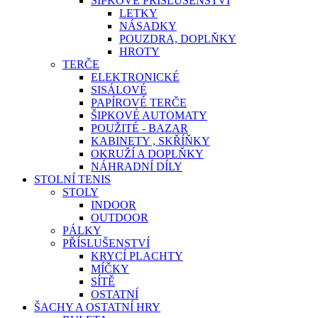
ŠIPKOVÉ PŘÍSLUŠENSTVÍ
LETKY
NÁSADKY
POUZDRA, DOPLŇKY
HROTY
TERČE
ELEKTRONICKÉ
SISÁLOVÉ
PAPÍROVÉ TERČE
ŠIPKOVÉ AUTOMATY
POUŽITÉ - BAZAR
KABINETY , SKŘÍŇKY
OKRUŽÍ A DOPLŇKY
NÁHRADNÍ DÍLY
STOLNÍ TENIS
STOLY
INDOOR
OUTDOOR
PÁLKY
PŘÍSLUŠENSTVÍ
KRYCÍ PLACHTY
MÍČKY
SÍTĚ
OSTATNÍ
ŠACHY A OSTATNÍ HRY