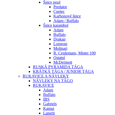
Špice pool
Predator
Cuetec
Karbonové špice
Adam / Buffalo
Špice karambol
Adam
Buffalo
Drakan
Longoni
Molinari
R. Ceulemans, Mister 100
Ostatní
McDermott
RUSKÁ PYRAMIDA TÁGA
KRÁTKÁ TÁGA / JUNIOR TÁGA
RUKAVICE A NÁVLEKY
NÁVLEKY NA TÁGO
RUKAVICE
Adam
Buffalo
IBS
Gabriels
Kamui
Laperti