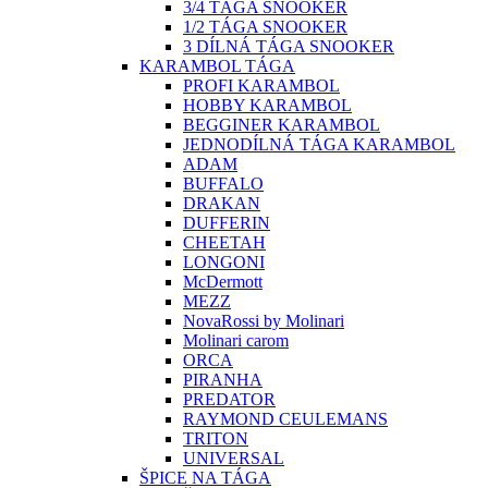
3/4 TÁGA SNOOKER
1/2 TÁGA SNOOKER
3 DÍLNÁ TÁGA SNOOKER
KARAMBOL TÁGA
PROFI KARAMBOL
HOBBY KARAMBOL
BEGGINER KARAMBOL
JEDNODÍLNÁ TÁGA KARAMBOL
ADAM
BUFFALO
DRAKAN
DUFFERIN
CHEETAH
LONGONI
McDermott
MEZZ
NovaRossi by Molinari
Molinari carom
ORCA
PIRANHA
PREDATOR
RAYMOND CEULEMANS
TRITON
UNIVERSAL
ŠPICE NA TÁGA