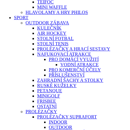
TEIFOC
MINI WAFFLE
HLAVOLAMY A HRY PHILOS
SPORT
OUTDOOR ZÁBAVA
KULEČNÍK
AIR HOCKEY
STOLNÍ FOTBAL
STOLNÍ TENIS
PROLÉZAČKY A HRACÍ SESTAVY
NAFUKOVACÍ ATRAKCE
PRO DOMÁCÍ VYUŽITÍ
VODNÍ ATRAKCE
PRO KOMERČNÍ ÚČELY
PŘÍSLUŠENSTVÍ
ZAHRADNÍ ŠACHY A STOLKY
RUSKÉ KUŽELKY
PETANQUE
MINIGOLF
FRISBEE
OSTATNÍ
PROLÉZAČKY
PROLÉZAČKY SUPRAFORT
INDOOR
OUTDOOR