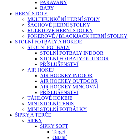
PARAVANY
BARY
HERNÍ STOLY
MULTIFUNKČNÍ HERNÍ STOLY
ŠACHOVÉ HERNÍ STOLKY
RULETOVÉ HERNÍ STOLKY
POKEROVÉ / BLACKJACK HERNÍ STOLKY
STOLNÍ FOTBALY A HOKEJE
STOLNÍ FOTBALY
STOLNÍ FOTBALY INDOOR
STOLNÍ FOTBALY OUTDOOR
PŘÍSLUŠENSTVÍ
AIR HOKEJ
AIR HOCKEY INDOOR
AIR HOCKEY OUTDOOR
AIR HOCKEY MINCOVNÍ
PŘÍSLUŠENSTVÍ
TÁHLOVÉ HOKEJE
MINI STOLNÍ TENIS
MINI STOLNÍ FOTBÁLKY
ŠIPKY A TERČE
ŠIPKY
ŠIPKY SOFT
Target
Ostatní