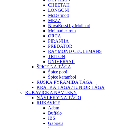
CHEETAH
LONGONI
McDermott
MEZZ
NovaRossi by Molinari
Molinari carom
ORCA
PIRANHA
PREDATOR
RAYMOND CEULEMANS
TRITON
UNIVERSAL
ŠPICE NA TÁGA
Špice pool
Špice karambol
RUSKÁ PYRAMIDA TÁGA
KRÁTKÁ TÁGA / JUNIOR TÁGA
RUKAVICE A NÁVLEKY
NÁVLEKY NA TÁGO
RUKAVICE
Adam
Buffalo
IBS
Gabriels