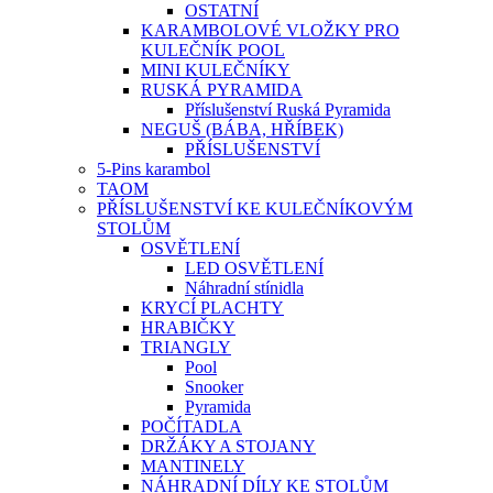
OSTATNÍ
KARAMBOLOVÉ VLOŽKY PRO
KULEČNÍK POOL
MINI KULEČNÍKY
RUSKÁ PYRAMIDA
Příslušenství Ruská Pyramida
NEGUŠ (BÁBA, HŘÍBEK)
PŘÍSLUŠENSTVÍ
5-Pins karambol
TAOM
PŘÍSLUŠENSTVÍ KE KULEČNÍKOVÝM
STOLŮM
OSVĚTLENÍ
LED OSVĚTLENÍ
Náhradní stínidla
KRYCÍ PLACHTY
HRABIČKY
TRIANGLY
Pool
Snooker
Pyramida
POČÍTADLA
DRŽÁKY A STOJANY
MANTINELY
NÁHRADNÍ DÍLY KE STOLŮM