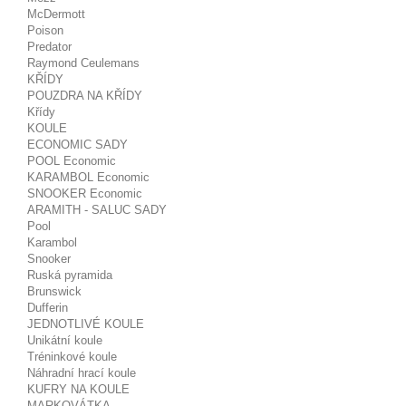
McDermott
Poison
Predator
Raymond Ceulemans
KŘÍDY
POUZDRA NA KŘÍDY
Křídy
KOULE
ECONOMIC SADY
POOL Economic
KARAMBOL Economic
SNOOKER Economic
ARAMITH - SALUC SADY
Pool
Karambol
Snooker
Ruská pyramida
Brunswick
Dufferin
JEDNOTLIVÉ KOULE
Unikátní koule
Tréninkové koule
Náhradní hrací koule
KUFRY NA KOULE
MARKOVÁTKA