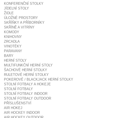
KONFERENČNÍ STOLKY
JÍDELNÍ STOLY
ŽIDLE
ÚLOŽNÉ PROSTORY
SKŘÍŇKY A PŘÍBORNÍKY
SKŘÍNĚ A VITRÍNY
KOMODY
KNIHOVNY
ZRCADLA
VINOTÉKY
PARAVANY
BARY
HERNÍ STOLY
MULTIFUNKČNÍ HERNÍ STOLY
ŠACHOVÉ HERNÍ STOLKY
RULETOVÉ HERNÍ STOLKY
POKEROVÉ / BLACKJACK HERNÍ STOLKY
STOLNÍ FOTBALY A HOKEJE
STOLNÍ FOTBALY
STOLNÍ FOTBALY INDOOR
STOLNÍ FOTBALY OUTDOOR
PŘÍSLUŠENSTVÍ
AIR HOKEJ
AIR HOCKEY INDOOR
AIR HOCKEY OUTDOOR