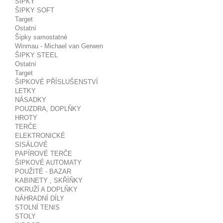
ŠIPKY
ŠIPKY SOFT
Target
Ostatní
Šipky samostatné
Winmau - Michael van Gerwen
ŠIPKY STEEL
Ostatní
Target
ŠIPKOVÉ PŘÍSLUŠENSTVÍ
LETKY
NÁSADKY
POUZDRA, DOPLŇKY
HROTY
TERČE
ELEKTRONICKÉ
SISÁLOVÉ
PAPÍROVÉ TERČE
ŠIPKOVÉ AUTOMATY
POUŽITÉ - BAZAR
KABINETY , SKŘÍŇKY
OKRUŽÍ A DOPLŇKY
NÁHRADNÍ DÍLY
STOLNÍ TENIS
STOLY