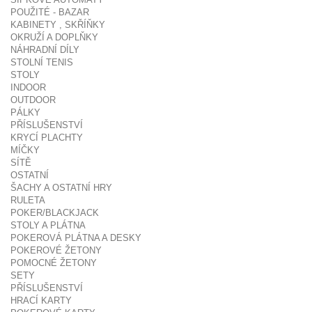
POUŽITÉ - BAZAR
KABINETY , SKŘÍŇKY
OKRUŽÍ A DOPLŇKY
NÁHRADNÍ DÍLY
STOLNÍ TENIS
STOLY
INDOOR
OUTDOOR
PÁLKY
PŘÍSLUŠENSTVÍ
KRYCÍ PLACHTY
MÍČKY
SÍTĚ
OSTATNÍ
ŠACHY A OSTATNÍ HRY
RULETA
POKER/BLACKJACK
STOLY A PLÁTNA
POKEROVÁ PLÁTNA A DESKY
POKEROVÉ ŽETONY
POMOCNÉ ŽETONY
SETY
PŘÍSLUŠENSTVÍ
HRACÍ KARTY