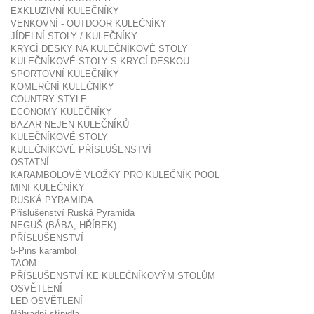
EXKLUZIVNÍ KULEČNÍKY
VENKOVNÍ - OUTDOOR KULEČNÍKY
JÍDELNÍ STOLY / KULEČNÍKY
KRYCÍ DESKY NA KULEČNÍKOVÉ STOLY
KULEČNÍKOVÉ STOLY S KRYCÍ DESKOU
SPORTOVNÍ KULEČNÍKY
KOMERČNÍ KULEČNÍKY
COUNTRY STYLE
ECONOMY KULEČNÍKY
BAZAR NEJEN KULEČNÍKŮ
KULEČNÍKOVÉ STOLY
KULEČNÍKOVÉ PŘÍSLUŠENSTVÍ
OSTATNÍ
KARAMBOLOVÉ VLOŽKY PRO KULEČNÍK POOL
MINI KULEČNÍKY
RUSKÁ PYRAMIDA
Příslušenství Ruská Pyramida
NEGUŠ (BÁBA, HŘÍBEK)
PŘÍSLUŠENSTVÍ
5-Pins karambol
TAOM
PŘÍSLUŠENSTVÍ KE KULEČNÍKOVÝM STOLŮM
OSVĚTLENÍ
LED OSVĚTLENÍ
Náhradní stínidla