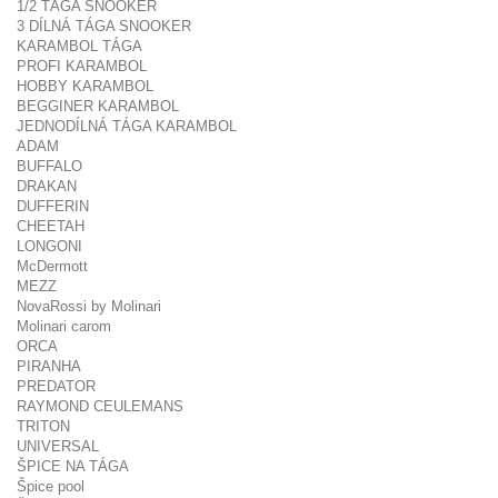
1/2 TÁGA SNOOKER
3 DÍLNÁ TÁGA SNOOKER
KARAMBOL TÁGA
PROFI KARAMBOL
HOBBY KARAMBOL
BEGGINER KARAMBOL
JEDNODÍLNÁ TÁGA KARAMBOL
ADAM
BUFFALO
DRAKAN
DUFFERIN
CHEETAH
LONGONI
McDermott
MEZZ
NovaRossi by Molinari
Molinari carom
ORCA
PIRANHA
PREDATOR
RAYMOND CEULEMANS
TRITON
UNIVERSAL
ŠPICE NA TÁGA
Špice pool