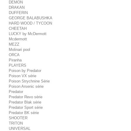
DEMON
DRAKAN
DUFFERIN
GEORGE BALABUSHKA
HARD WOOD / TYCOON
CHEETAH
LUCKY by McDermott
Mcdermott
MEZZ
Molinari pool
ORCA
Piranha
PLAYERS
Poison by Predator
Poison VX série
Poison Strychnine Série
Poison Arsenic série
Predator
Predator Revo série
Predator Blak série
Predator Sport série
Predator BK série
SHOOTER
TRITON
UNIVERSAL