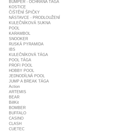
BUMPER - OCHRANA TÁGA
KOSTICE
ČIŠTĚNÍ ŠPIČKY
NÁSTAVCE - PRODLOUŽENÍ
KULEČNÍKOVÁ SUKNA
POOL
KARAMBOL
SNOOKER
RUSKÁ PYRAMIDA
IBS
KULEČNÍKOVÁ TÁGA
POOL TÁGA
PROFI POOL
HOBBY POOL
JEDNODÍLNÁ POOL
JUMP A BREAK TÁGA
Action
ARTEMIS
BEAR
BillKit
BOMBER
BUFFALO
CASINO
CLASH
CUETEC