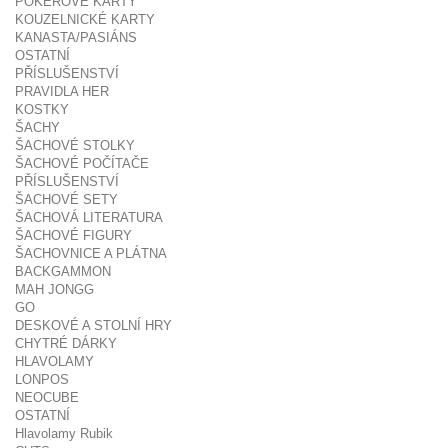
POKEROVÉ KARTY
KOUZELNICKÉ KARTY
KANASTA/PASIÁNS
OSTATNÍ
PŘÍSLUŠENSTVÍ
PRAVIDLA HER
KOSTKY
ŠACHY
ŠACHOVÉ STOLKY
ŠACHOVÉ POČÍTAČE
PŘÍSLUŠENSTVÍ
ŠACHOVÉ SETY
ŠACHOVÁ LITERATURA
ŠACHOVÉ FIGURY
ŠACHOVNICE A PLÁTNA
BACKGAMMON
MAH JONGG
GO
DESKOVÉ A STOLNÍ HRY
CHYTRÉ DÁRKY
HLAVOLAMY
LONPOS
NEOCUBE
OSTATNÍ
Hlavolamy Rubik