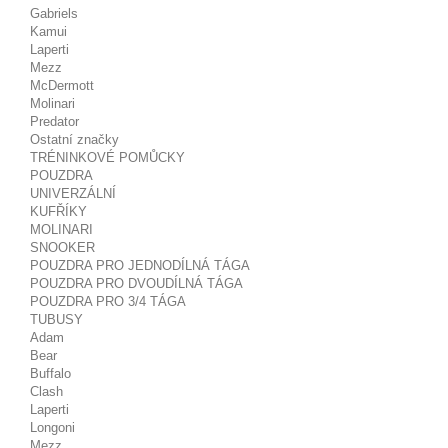
Gabriels
Kamui
Laperti
Mezz
McDermott
Molinari
Predator
Ostatní značky
TRÉNINKOVÉ POMŮCKY
POUZDRA
UNIVERZÁLNÍ
KUFŘÍKY
MOLINARI
SNOOKER
POUZDRA PRO JEDNODÍLNÁ TÁGA
POUZDRA PRO DVOUDÍLNÁ TÁGA
POUZDRA PRO 3/4 TÁGA
TUBUSY
Adam
Bear
Buffalo
Clash
Laperti
Longoni
Mezz