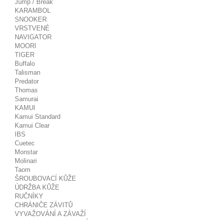
Jump / Break
KARAMBOL
SNOOKER
VRSTVENÉ
NAVIGATOR
MOORI
TIGER
Buffalo
Talisman
Predator
Thomas
Samurai
KAMUI
Kamui Standard
Kamui Clear
IBS
Cuetec
Monstar
Molinari
Taom
ŠROUBOVACÍ KŮŽE
ÚDRŽBA KŮŽE
RUČNÍKY
CHRÁNIČE ZÁVITŮ
VYVAŽOVÁNÍ A ZÁVAŽÍ