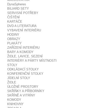
DynaSpheres
BILIARD SETY
SERVISNÍ POTŘEBY
ČIŠTĚNÍ
KARTÁČE
DVD A LITERATURA
VYBAVENÍ INTERIÉRU
HODINY
OBRAZY
PLAKÁTY
ZAŘÍZENÍ INTERIÉRU
BARY A KOMODY
ŽIDLE, LAVICE, SEZENÍ
INTERIÉRY A PÁRTY MÍSTNOSTI
STOLY
ODKLÁDACÍ STOLKY
KONFERENČNÍ STOLKY
JÍDELNÍ STOLY
ŽIDLE
ÚLOŽNÉ PROSTORY
SKŘÍŇKY A PŘÍBORNÍKY
SKŘÍNĚ A VITRÍNY
KOMODY
KNIHOVNY