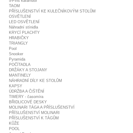
5-Pins karambol
TAOM
PŘÍSLUŠENSTVÍ KE KULEČNÍKOVÝM STOLŮM
OSVĚTLENÍ
LED OSVĚTLENÍ
Náhradní stínidla
KRYCÍ PLACHTY
HRABIČKY
TRIANGLY
Pool
Snooker
Pyramida
POČÍTADLA
DRŽÁKY A STOJANY
MANTINELY
NÁHRADNÍ DÍLY KE STOLŮM
KAPSY
ÚDRŽBA A ČIŠTĚNÍ
TIMERY - časomíra
BŘIDLICOVÉ DESKY
MOLINARI TÁGA A PŘÍSLUŠENSTVÍ
PŘÍSLUŠENSTVÍ MOLINARI
PŘÍSLUŠENSTVÍ K TÁGŮM
KŮŽE
POOL