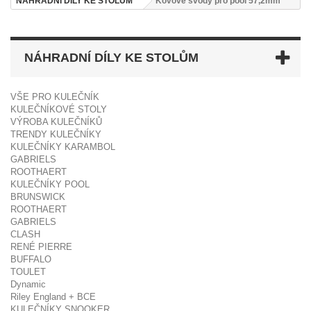
NÁHRADNÍ DÍLY KE STOLŮM
Kovové svody pro pool 57,2mm
NÁHRADNÍ DÍLY KE STOLŮM
VŠE PRO KULEČNÍK
KULEČNÍKOVÉ STOLY
VÝROBA KULEČNÍKŮ
TRENDY KULEČNÍKY
KULEČNÍKY KARAMBOL
GABRIELS
ROOTHAERT
KULEČNÍKY POOL
BRUNSWICK
ROOTHAERT
GABRIELS
CLASH
RENÉ PIERRE
BUFFALO
TOULET
Dynamic
Riley England + BCE
KULEČNÍKY SNOOKER