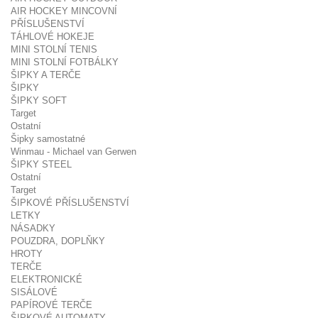
AIR HOCKEY MINCOVNÍ
PŘÍSLUŠENSTVÍ
TÁHLOVÉ HOKEJE
MINI STOLNÍ TENIS
MINI STOLNÍ FOTBÁLKY
ŠIPKY A TERČE
ŠIPKY
ŠIPKY SOFT
Target
Ostatní
Šipky samostatné
Winmau - Michael van Gerwen
ŠIPKY STEEL
Ostatní
Target
ŠIPKOVÉ PŘÍSLUŠENSTVÍ
LETKY
NÁSADKY
POUZDRA, DOPLŇKY
HROTY
TERČE
ELEKTRONICKÉ
SISÁLOVÉ
PAPÍROVÉ TERČE
ŠIPKOVÉ AUTOMATY