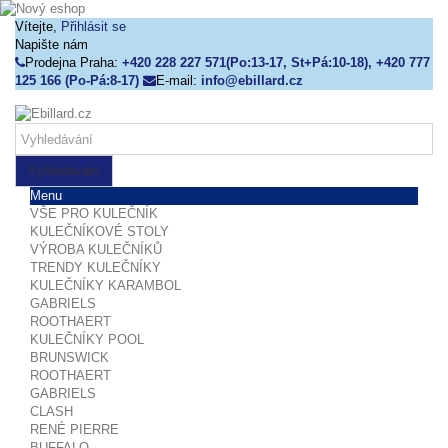
Vítejte,
Přihlásit se
Napište nám
Prodejna Praha:
+420 228 227 571(Po:13-17, St+Pá:10-18), +420 777
125 166 (Po-Pá:8-17)
E-mail:
info@ebillard.cz
Vyhledávání
Menu
VŠE PRO KULEČNÍK
KULEČNÍKOVÉ STOLY
VÝROBA KULEČNÍKŮ
TRENDY KULEČNÍKY
KULEČNÍKY KARAMBOL
GABRIELS
ROOTHAERT
KULEČNÍKY POOL
BRUNSWICK
ROOTHAERT
GABRIELS
CLASH
RENÉ PIERRE
BUFFALO