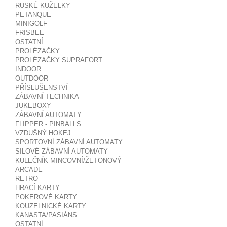
RUSKÉ KUŽELKY
PETANQUE
MINIGOLF
FRISBEE
OSTATNÍ
PROLÉZAČKY
PROLÉZAČKY SUPRAFORT
INDOOR
OUTDOOR
PŘÍSLUŠENSTVÍ
ZÁBAVNÍ TECHNIKA
JUKEBOXY
ZÁBAVNÍ AUTOMATY
FLIPPER - PINBALLS
VZDUŠNÝ HOKEJ
SPORTOVNÍ ZÁBAVNÍ AUTOMATY
SILOVÉ ZÁBAVNÍ AUTOMATY
KULEČNÍK MINCOVNÍ/ŽETONOVÝ
ARCADE
RETRO
HRACÍ KARTY
POKEROVÉ KARTY
KOUZELNICKÉ KARTY
KANASTA/PASIÁNS
OSTATNÍ