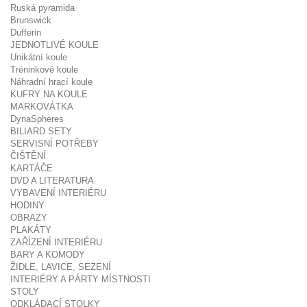
Ruská pyramida
Brunswick
Dufferin
JEDNOTLIVÉ KOULE
Unikátní koule
Tréninkové koule
Náhradní hrací koule
KUFRY NA KOULE
MARKOVÁTKA
DynaSpheres
BILIARD SETY
SERVISNÍ POTŘEBY
ČIŠTĚNÍ
KARTÁČE
DVD A LITERATURA
VYBAVENÍ INTERIÉRU
HODINY
OBRAZY
PLAKÁTY
ZAŘÍZENÍ INTERIÉRU
BARY A KOMODY
ŽIDLE, LAVICE, SEZENÍ
INTERIÉRY A PÁRTY MÍSTNOSTI
STOLY
ODKLÁDACÍ STOLKY