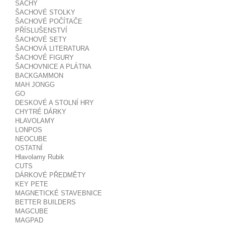
ŠACHY
ŠACHOVÉ STOLKY
ŠACHOVÉ POČÍTAČE
PŘÍSLUŠENSTVÍ
ŠACHOVÉ SETY
ŠACHOVÁ LITERATURA
ŠACHOVÉ FIGURY
ŠACHOVNICE A PLÁTNA
BACKGAMMON
MAH JONGG
GO
DESKOVÉ A STOLNÍ HRY
CHYTRÉ DÁRKY
HLAVOLAMY
LONPOS
NEOCUBE
OSTATNÍ
Hlavolamy Rubik
CUTS
DÁRKOVÉ PŘEDMĚTY
KEY PETE
MAGNETICKÉ STAVEBNICE
BETTER BUILDERS
MAGCUBE
MAGPAD