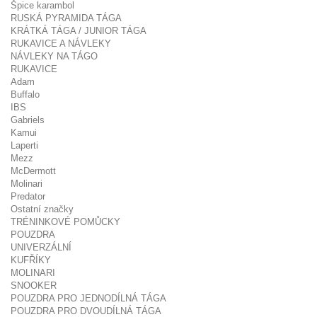
Špice karambol
RUSKÁ PYRAMIDA TÁGA
KRÁTKÁ TÁGA / JUNIOR TÁGA
RUKAVICE A NÁVLEKY
NÁVLEKY NA TÁGO
RUKAVICE
Adam
Buffalo
IBS
Gabriels
Kamui
Laperti
Mezz
McDermott
Molinari
Predator
Ostatní značky
TRÉNINKOVÉ POMŮCKY
POUZDRA
UNIVERZÁLNÍ
KUFŘÍKY
MOLINARI
SNOOKER
POUZDRA PRO JEDNODÍLNÁ TÁGA
POUZDRA PRO DVOUDÍLNÁ TÁGA