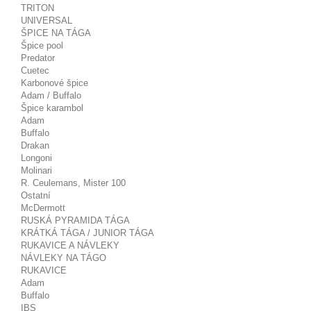
TRITON
UNIVERSAL
ŠPICE NA TÁGA
Špice pool
Predator
Cuetec
Karbonové špice
Adam / Buffalo
Špice karambol
Adam
Buffalo
Drakan
Longoni
Molinari
R. Ceulemans, Mister 100
Ostatní
McDermott
RUSKÁ PYRAMIDA TÁGA
KRÁTKÁ TÁGA / JUNIOR TÁGA
RUKAVICE A NÁVLEKY
NÁVLEKY NA TÁGO
RUKAVICE
Adam
Buffalo
IBS