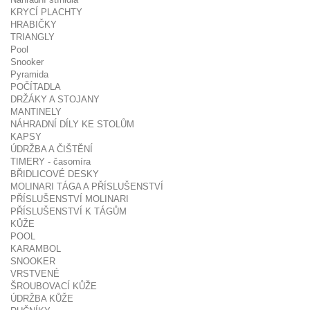
KRYCÍ PLACHTY
HRABIČKY
TRIANGLY
Pool
Snooker
Pyramida
POČÍTADLA
DRŽÁKY A STOJANY
MANTINELY
NÁHRADNÍ DÍLY KE STOLŮM
KAPSY
ÚDRŽBA A ČIŠTĚNÍ
TIMERY - časomíra
BŘIDLICOVÉ DESKY
MOLINARI TÁGA A PŘÍSLUŠENSTVÍ
PŘÍSLUŠENSTVÍ MOLINARI
PŘÍSLUŠENSTVÍ K TÁGŮM
KŮŽE
POOL
KARAMBOL
SNOOKER
VRSTVENÉ
ŠROUBOVACÍ KŮŽE
ÚDRŽBA KŮŽE