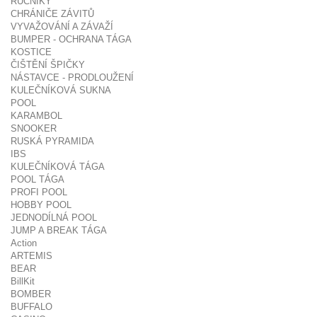
RUČNÍKY
CHRÁNIČE ZÁVITŮ
VYVAŽOVÁNÍ A ZÁVAŽÍ
BUMPER - OCHRANA TÁGA
KOSTICE
ČIŠTĚNÍ ŠPIČKY
NÁSTAVCE - PRODLOUŽENÍ
KULEČNÍKOVÁ SUKNA
POOL
KARAMBOL
SNOOKER
RUSKÁ PYRAMIDA
IBS
KULEČNÍKOVÁ TÁGA
POOL TÁGA
PROFI POOL
HOBBY POOL
JEDNODÍLNÁ POOL
JUMP A BREAK TÁGA
Action
ARTEMIS
BEAR
BillKit
BOMBER
BUFFALO