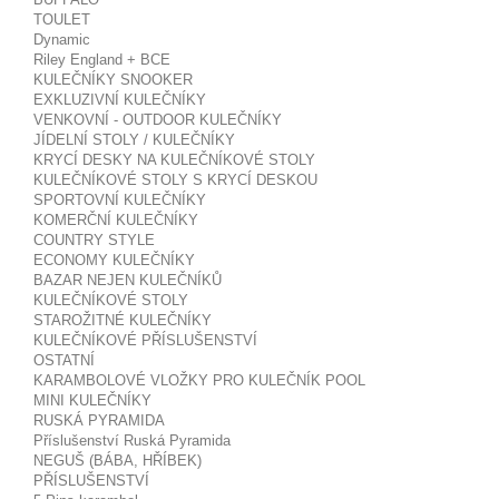
TOULET
Dynamic
Riley England + BCE
KULEČNÍKY SNOOKER
EXKLUZIVNÍ KULEČNÍKY
VENKOVNÍ - OUTDOOR KULEČNÍKY
JÍDELNÍ STOLY / KULEČNÍKY
KRYCÍ DESKY NA KULEČNÍKOVÉ STOLY
KULEČNÍKOVÉ STOLY S KRYCÍ DESKOU
SPORTOVNÍ KULEČNÍKY
KOMERČNÍ KULEČNÍKY
COUNTRY STYLE
ECONOMY KULEČNÍKY
BAZAR NEJEN KULEČNÍKŮ
KULEČNÍKOVÉ STOLY
STAROŽITNÉ KULEČNÍKY
KULEČNÍKOVÉ PŘÍSLUŠENSTVÍ
OSTATNÍ
KARAMBOLOVÉ VLOŽKY PRO KULEČNÍK POOL
MINI KULEČNÍKY
RUSKÁ PYRAMIDA
Příslušenství Ruská Pyramida
NEGUŠ (BÁBA, HŘÍBEK)
PŘÍSLUŠENSTVÍ