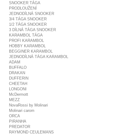
SNOOKER TÁGA
PRODLOUŽENÍ
JEDNODÍLNÁ SNOOKER
3/4 TÁGA SNOOKER
1/2 TÁGA SNOOKER
3 DÍLNÁ TÁGA SNOOKER
KARAMBOL TÁGA
PROFI KARAMBOL
HOBBY KARAMBOL
BEGGINER KARAMBOL
JEDNODÍLNÁ TÁGA KARAMBOL
ADAM
BUFFALO
DRAKAN
DUFFERIN
CHEETAH
LONGONI
McDermott
MEZZ
NovaRossi by Molinari
Molinari carom
ORCA
PIRANHA
PREDATOR
RAYMOND CEULEMANS