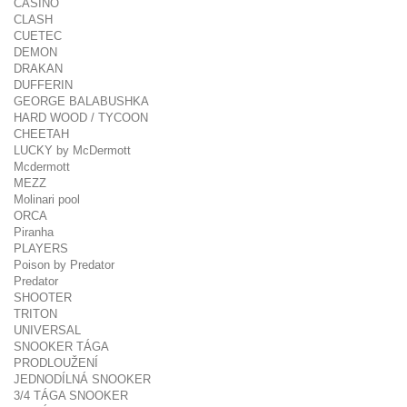
CASINO
CLASH
CUETEC
DEMON
DRAKAN
DUFFERIN
GEORGE BALABUSHKA
HARD WOOD / TYCOON
CHEETAH
LUCKY by McDermott
Mcdermott
MEZZ
Molinari pool
ORCA
Piranha
PLAYERS
Poison by Predator
Predator
SHOOTER
TRITON
UNIVERSAL
SNOOKER TÁGA
PRODLOUŽENÍ
JEDNODÍLNÁ SNOOKER
3/4 TÁGA SNOOKER