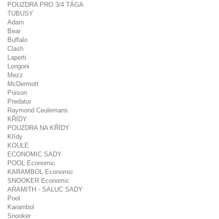
POUZDRA PRO 3/4 TÁGA
TUBUSY
Adam
Bear
Buffalo
Clash
Laperti
Longoni
Mezz
McDermott
Poison
Predator
Raymond Ceulemans
KŘÍDY
POUZDRA NA KŘÍDY
Křídy
KOULE
ECONOMIC SADY
POOL Economic
KARAMBOL Economic
SNOOKER Economic
ARAMITH - SALUC SADY
Pool
Karambol
Snooker