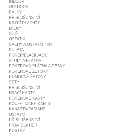
INDOOR
OUTDOOR
PÁLKY
PŘÍSLUŠENSTVÍ
KRYCÍ PLACHTY
MÍČKY
SÍTĚ
OSTATNÍ
ŠACHY A OSTATNÍ HRY
RULETA
POKER/BLACKJACK
STOLY A PLÁTNA
POKEROVÁ PLÁTNA A DESKY
POKEROVÉ ŽETONY
POMOCNÉ ŽETONY
SETY
PŘÍSLUŠENSTVÍ
HRACÍ KARTY
POKEROVÉ KARTY
KOUZELNICKÉ KARTY
KANASTA/PASIÁNS
OSTATNÍ
PŘÍSLUŠENSTVÍ
PRAVIDLA HER
KOSTKY