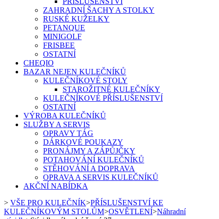
PŘÍSLUŠENSTVÍ
ZAHRADNÍ ŠACHY A STOLKY
RUSKÉ KUŽELKY
PETANQUE
MINIGOLF
FRISBEE
OSTATNÍ
CHEQIO
BAZAR NEJEN KULEČNÍKŮ
KULEČNÍKOVÉ STOLY
STAROŽITNÉ KULEČNÍKY
KULEČNÍKOVÉ PŘÍSLUŠENSTVÍ
OSTATNÍ
VÝROBA KULEČNÍKŮ
SLUŽBY A SERVIS
OPRAVY TÁG
DÁRKOVÉ POUKAZY
PRONÁJMY A ZÁPŮJČKY
POTAHOVÁNÍ KULEČNÍKŮ
STĚHOVÁNÍ A DOPRAVA
OPRAVA A SERVIS KULEČNÍKŮ
AKČNÍ NABÍDKA
>
VŠE PRO KULEČNÍK
>
PŘÍSLUŠENSTVÍ KE
KULEČNÍKOVÝM STOLŮM
>
OSVĚTLENÍ
>
Náhradní