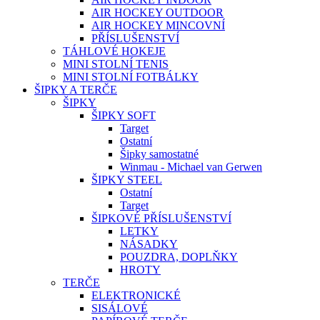
AIR HOCKEY OUTDOOR
AIR HOCKEY MINCOVNÍ
PŘÍSLUŠENSTVÍ
TÁHLOVÉ HOKEJE
MINI STOLNÍ TENIS
MINI STOLNÍ FOTBÁLKY
ŠIPKY A TERČE
ŠIPKY
ŠIPKY SOFT
Target
Ostatní
Šipky samostatné
Winmau - Michael van Gerwen
ŠIPKY STEEL
Ostatní
Target
ŠIPKOVÉ PŘÍSLUŠENSTVÍ
LETKY
NÁSADKY
POUZDRA, DOPLŇKY
HROTY
TERČE
ELEKTRONICKÉ
SISÁLOVÉ