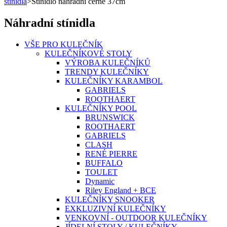
stínidla
>
Stínidlo náhradní černé 37cm
Náhradní stínidla
VŠE PRO KULEČNÍK
KULEČNÍKOVÉ STOLY
VÝROBA KULEČNÍKŮ
TRENDY KULEČNÍKY
KULEČNÍKY KARAMBOL
GABRIELS
ROOTHAERT
KULEČNÍKY POOL
BRUNSWICK
ROOTHAERT
GABRIELS
CLASH
RENÉ PIERRE
BUFFALO
TOULET
Dynamic
Riley England + BCE
KULEČNÍKY SNOOKER
EXKLUZIVNÍ KULEČNÍKY
VENKOVNÍ - OUTDOOR KULEČNÍKY
JÍDELNÍ STOLY / KULEČNÍKY