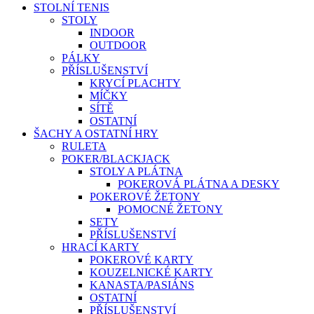
STOLNÍ TENIS
STOLY
INDOOR
OUTDOOR
PÁLKY
PŘÍSLUŠENSTVÍ
KRYCÍ PLACHTY
MÍČKY
SÍTĚ
OSTATNÍ
ŠACHY A OSTATNÍ HRY
RULETA
POKER/BLACKJACK
STOLY A PLÁTNA
POKEROVÁ PLÁTNA A DESKY
POKEROVÉ ŽETONY
POMOCNÉ ŽETONY
SETY
PŘÍSLUŠENSTVÍ
HRACÍ KARTY
POKEROVÉ KARTY
KOUZELNICKÉ KARTY
KANASTA/PASIÁNS
OSTATNÍ
PŘÍSLUŠENSTVÍ