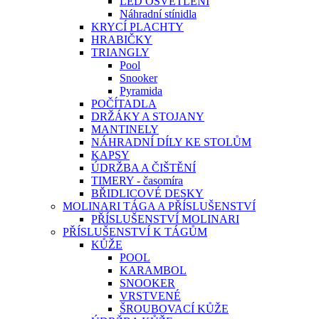
LED OSVĚTLENÍ
Náhradní stínidla
KRYCÍ PLACHTY
HRABIČKY
TRIANGLY
Pool
Snooker
Pyramida
POČÍTADLA
DRŽÁKY A STOJANY
MANTINELY
NÁHRADNÍ DÍLY KE STOLŮM
KAPSY
ÚDRŽBA A ČIŠTĚNÍ
TIMERY - časomíra
BŘIDLICOVÉ DESKY
MOLINARI TÁGA A PŘÍSLUŠENSTVÍ
PŘÍSLUŠENSTVÍ MOLINARI
PŘÍSLUŠENSTVÍ K TÁGŮM
KŮŽE
POOL
KARAMBOL
SNOOKER
VRSTVENÉ
ŠROUBOVACÍ KŮŽE