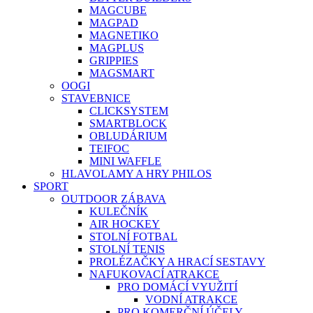
MAGCUBE
MAGPAD
MAGNETIKO
MAGPLUS
GRIPPIES
MAGSMART
OOGI
STAVEBNICE
CLICKSYSTEM
SMARTBLOCK
OBLUDÁRIUM
TEIFOC
MINI WAFFLE
HLAVOLAMY A HRY PHILOS
SPORT
OUTDOOR ZÁBAVA
KULEČNÍK
AIR HOCKEY
STOLNÍ FOTBAL
STOLNÍ TENIS
PROLÉZAČKY A HRACÍ SESTAVY
NAFUKOVACÍ ATRAKCE
PRO DOMÁCÍ VYUŽITÍ
VODNÍ ATRAKCE
PRO KOMERČNÍ ÚČELY