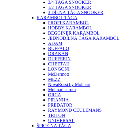
3/4 TÁGA SNOOKER
1/2 TÁGA SNOOKER
3 DÍLNÁ TÁGA SNOOKER
KARAMBOL TÁGA
PROFI KARAMBOL
HOBBY KARAMBOL
BEGGINER KARAMBOL
JEDNODÍLNÁ TÁGA KARAMBOL
ADAM
BUFFALO
DRAKAN
DUFFERIN
CHEETAH
LONGONI
McDermott
MEZZ
NovaRossi by Molinari
Molinari carom
ORCA
PIRANHA
PREDATOR
RAYMOND CEULEMANS
TRITON
UNIVERSAL
ŠPICE NA TÁGA