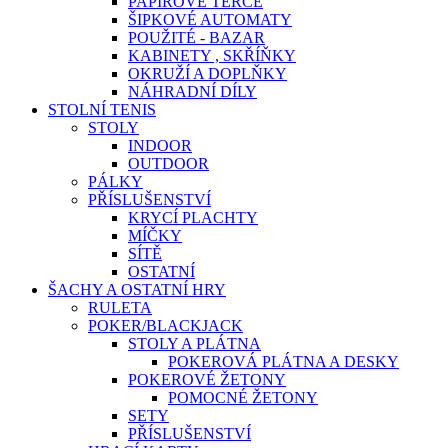
PAPÍROVÉ TERČE
ŠIPKOVÉ AUTOMATY
POUŽITÉ - BAZAR
KABINETY , SKŘÍŇKY
OKRUŽÍ A DOPLŇKY
NÁHRADNÍ DÍLY
STOLNÍ TENIS
STOLY
INDOOR
OUTDOOR
PÁLKY
PŘÍSLUŠENSTVÍ
KRYCÍ PLACHTY
MÍČKY
SÍTĚ
OSTATNÍ
ŠACHY A OSTATNÍ HRY
RULETA
POKER/BLACKJACK
STOLY A PLÁTNA
POKEROVÁ PLÁTNA A DESKY
POKEROVÉ ŽETONY
POMOCNÉ ŽETONY
SETY
PŘÍSLUŠENSTVÍ