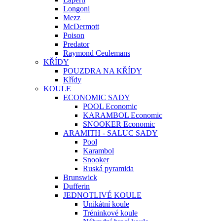
Longoni
Mezz
McDermott
Poison
Predator
Raymond Ceulemans
KŘÍDY
POUZDRA NA KŘÍDY
Křídy
KOULE
ECONOMIC SADY
POOL Economic
KARAMBOL Economic
SNOOKER Economic
ARAMITH - SALUC SADY
Pool
Karambol
Snooker
Ruská pyramida
Brunswick
Dufferin
JEDNOTLIVÉ KOULE
Unikátní koule
Tréninkové koule