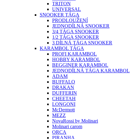
TRITON
UNIVERSAL
SNOOKER TÁGA
PRODLOUŽENÍ
JEDNODÍLNÁ SNOOKER
3/4 TÁGA SNOOKER
1/2 TÁGA SNOOKER
3 DÍLNÁ TÁGA SNOOKER
KARAMBOL TÁGA
PROFI KARAMBOL
HOBBY KARAMBOL
BEGGINER KARAMBOL
JEDNODÍLNÁ TÁGA KARAMBOL
ADAM
BUFFALO
DRAKAN
DUFFERIN
CHEETAH
LONGONI
McDermott
MEZZ
NovaRossi by Molinari
Molinari carom
ORCA
PIRANHA