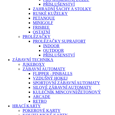
PŘÍSLUŠENSTVÍ
ZAHRADNÍ ŠACHY A STOLKY
RUSKÉ KUŽELKY
PETANQUE
MINIGOLF
FRISBEE
OSTATNÍ
PROLÉZAČKY
PROLÉZAČKY SUPRAFORT
INDOOR
OUTDOOR
PŘÍSLUŠENSTVÍ
ZÁBAVNÍ TECHNIKA
JUKEBOXY
ZÁBAVNÍ AUTOMATY
FLIPPER - PINBALLS
VZDUŠNÝ HOKEJ
SPORTOVNÍ ZÁBAVNÍ AUTOMATY
SILOVÉ ZÁBAVNÍ AUTOMATY
KULEČNÍK MINCOVNÍ/ŽETONOVÝ
ARCADE
RETRO
HRACÍ KARTY
POKEROVÉ KARTY