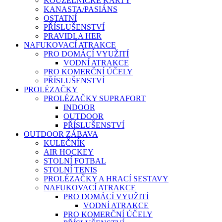
KOUZELNICKÉ KARTY
KANASTA/PASIÁNS
OSTATNÍ
PŘÍSLUŠENSTVÍ
PRAVIDLA HER
NAFUKOVACÍ ATRAKCE
PRO DOMÁCÍ VYUŽITÍ
VODNÍ ATRAKCE
PRO KOMERČNÍ ÚČELY
PŘÍSLUŠENSTVÍ
PROLÉZAČKY
PROLÉZAČKY SUPRAFORT
INDOOR
OUTDOOR
PŘÍSLUŠENSTVÍ
OUTDOOR ZÁBAVA
KULEČNÍK
AIR HOCKEY
STOLNÍ FOTBAL
STOLNÍ TENIS
PROLÉZAČKY A HRACÍ SESTAVY
NAFUKOVACÍ ATRAKCE
PRO DOMÁCÍ VYUŽITÍ
VODNÍ ATRAKCE
PRO KOMERČNÍ ÚČELY