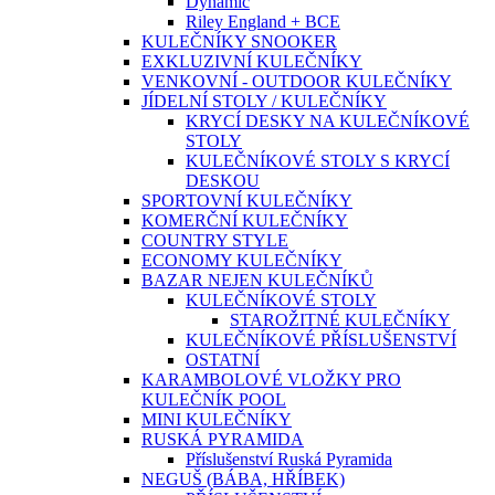
Dynamic
Riley England + BCE
KULEČNÍKY SNOOKER
EXKLUZIVNÍ KULEČNÍKY
VENKOVNÍ - OUTDOOR KULEČNÍKY
JÍDELNÍ STOLY / KULEČNÍKY
KRYCÍ DESKY NA KULEČNÍKOVÉ
STOLY
KULEČNÍKOVÉ STOLY S KRYCÍ
DESKOU
SPORTOVNÍ KULEČNÍKY
KOMERČNÍ KULEČNÍKY
COUNTRY STYLE
ECONOMY KULEČNÍKY
BAZAR NEJEN KULEČNÍKŮ
KULEČNÍKOVÉ STOLY
STAROŽITNÉ KULEČNÍKY
KULEČNÍKOVÉ PŘÍSLUŠENSTVÍ
OSTATNÍ
KARAMBOLOVÉ VLOŽKY PRO
KULEČNÍK POOL
MINI KULEČNÍKY
RUSKÁ PYRAMIDA
Příslušenství Ruská Pyramida
NEGUŠ (BÁBA, HŘÍBEK)