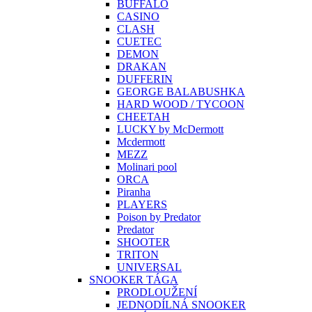
BUFFALO
CASINO
CLASH
CUETEC
DEMON
DRAKAN
DUFFERIN
GEORGE BALABUSHKA
HARD WOOD / TYCOON
CHEETAH
LUCKY by McDermott
Mcdermott
MEZZ
Molinari pool
ORCA
Piranha
PLAYERS
Poison by Predator
Predator
SHOOTER
TRITON
UNIVERSAL
SNOOKER TÁGA
PRODLOUŽENÍ
JEDNODÍLNÁ SNOOKER