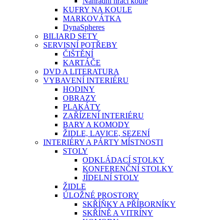
Náhradní hrací koule
KUFRY NA KOULE
MARKOVÁTKA
DynaSpheres
BILIARD SETY
SERVISNÍ POTŘEBY
ČIŠTĚNÍ
KARTÁČE
DVD A LITERATURA
VYBAVENÍ INTERIÉRU
HODINY
OBRAZY
PLAKÁTY
ZAŘÍZENÍ INTERIÉRU
BARY A KOMODY
ŽIDLE, LAVICE, SEZENÍ
INTERIÉRY A PÁRTY MÍSTNOSTI
STOLY
ODKLÁDACÍ STOLKY
KONFERENČNÍ STOLKY
JÍDELNÍ STOLY
ŽIDLE
ÚLOŽNÉ PROSTORY
SKŘÍŇKY A PŘÍBORNÍKY
SKŘÍNĚ A VITRÍNY