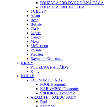
POUZDRA PRO DVOUDÍLNÁ TÁGA
POUZDRA PRO 3/4 TÁGA
TUBUSY
Adam
Bear
Buffalo
Clash
Laperti
Longoni
Mezz
McDermott
Poison
Predator
Raymond Ceulemans
KŘÍDY
POUZDRA NA KŘÍDY
Křídy
KOULE
ECONOMIC SADY
POOL Economic
KARAMBOL Economic
SNOOKER Economic
ARAMITH - SALUC SADY
Pool
Karambol