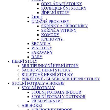
ODKLÁDACÍ STOLKY
KONFERENČNÍ STOLKY
JÍDELNÍ STOLY
ŽIDLE
ÚLOŽNÉ PROSTORY
SKŘÍŇKY A PŘÍBORNÍKY
SKŘÍNĚ A VITRÍNY
KOMODY
KNIHOVNY
ZRCADLA
VINOTÉKY
PARAVANY
BARY
HERNÍ STOLY
MULTIFUNKČNÍ HERNÍ STOLY
ŠACHOVÉ HERNÍ STOLKY
RULETOVÉ HERNÍ STOLKY
POKEROVÉ / BLACKJACK HERNÍ STOLKY
STOLNÍ FOTBALY A HOKEJE
STOLNÍ FOTBALY
STOLNÍ FOTBALY INDOOR
STOLNÍ FOTBALY OUTDOOR
PŘÍSLUŠENSTVÍ
AIR HOKEJ
AIR HOCKEY INDOOR