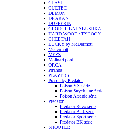
CLASH
CUETEC
DEMON
DRAKAN
DUFFERIN
GEORGE BALABUSHKA
HARD WOOD / TYCOON
CHEETAH
LUCKY by McDermott
Mcdermott
MEZZ
Molinari pool
ORCA
Piranha
PLAYERS
Poison by Predator
Poison VX série
Poison Strychnine Série
Poison Arsenic série
Predator
Predator Revo série
Predator Blak série
Predator Sport série
Predator BK série
SHOOTER