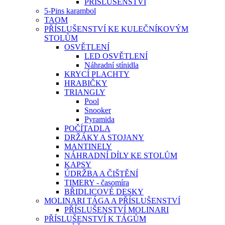
PŘÍSLUŠENSTVÍ
5-Pins karambol
TAOM
PŘÍSLUŠENSTVÍ KE KULEČNÍKOVÝM
STOLŮM
OSVĚTLENÍ
LED OSVĚTLENÍ
Náhradní stínidla
KRYCÍ PLACHTY
HRABIČKY
TRIANGLY
Pool
Snooker
Pyramida
POČÍTADLA
DRŽÁKY A STOJANY
MANTINELY
NÁHRADNÍ DÍLY KE STOLŮM
KAPSY
ÚDRŽBA A ČIŠTĚNÍ
TIMERY - časomíra
BŘIDLICOVÉ DESKY
MOLINARI TÁGA A PŘÍSLUŠENSTVÍ
PŘÍSLUŠENSTVÍ MOLINARI
PŘÍSLUŠENSTVÍ K TÁGŮM