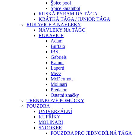
Špice pool
Špice karambol
RUSKÁ PYRAMIDA TÁGA
KRÁTKÁ TÁGA / JUNIOR TÁGA
RUKAVICE A NÁVLEKY
NÁVLEKY NA TÁGO
RUKAVICE
Adam
Buffalo
IBS
Gabriels
Kamui
Laperti
Mezz
McDermott
Molinari
Predator
Ostatní značky
TRÉNINKOVÉ POMŮCKY
POUZDRA
UNIVERZÁLNÍ
KUFŘÍKY
MOLINARI
SNOOKER
POUZDRA PRO JEDNODÍLNÁ TÁGA