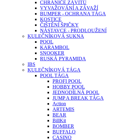
CHRÁNIČE ZÁVITŮ
VYVAŽOVÁNÍ A ZÁVAŽÍ
BUMPER - OCHRANA TÁGA
KOSTICE
ČIŠTĚNÍ ŠPIČKY
NÁSTAVCE - PRODLOUŽENÍ
KULEČNÍKOVÁ SUKNA
POOL
KARAMBOL
SNOOKER
RUSKÁ PYRAMIDA
IBS
KULEČNÍKOVÁ TÁGA
POOL TÁGA
PROFI POOL
HOBBY POOL
JEDNODÍLNÁ POOL
JUMP A BREAK TÁGA
Action
ARTEMIS
BEAR
BillKit
BOMBER
BUFFALO
CASINO