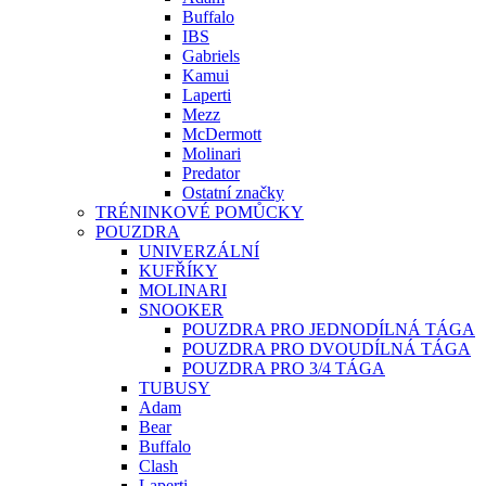
Buffalo
IBS
Gabriels
Kamui
Laperti
Mezz
McDermott
Molinari
Predator
Ostatní značky
TRÉNINKOVÉ POMŮCKY
POUZDRA
UNIVERZÁLNÍ
KUFŘÍKY
MOLINARI
SNOOKER
POUZDRA PRO JEDNODÍLNÁ TÁGA
POUZDRA PRO DVOUDÍLNÁ TÁGA
POUZDRA PRO 3/4 TÁGA
TUBUSY
Adam
Bear
Buffalo
Clash
Laperti