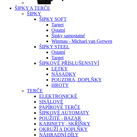
ŠIPKY A TERČE
ŠIPKY
ŠIPKY SOFT
Target
Ostatní
Šipky samostatné
Winmau - Michael van Gerwen
ŠIPKY STEEL
Ostatní
Target
ŠIPKOVÉ PŘÍSLUŠENSTVÍ
LETKY
NÁSADKY
POUZDRA, DOPLŇKY
HROTY
TERČE
ELEKTRONICKÉ
SISÁLOVÉ
PAPÍROVÉ TERČE
ŠIPKOVÉ AUTOMATY
POUŽITÉ - BAZAR
KABINETY , SKŘÍŇKY
OKRUŽÍ A DOPLŇKY
NÁHRADNÍ DÍLY