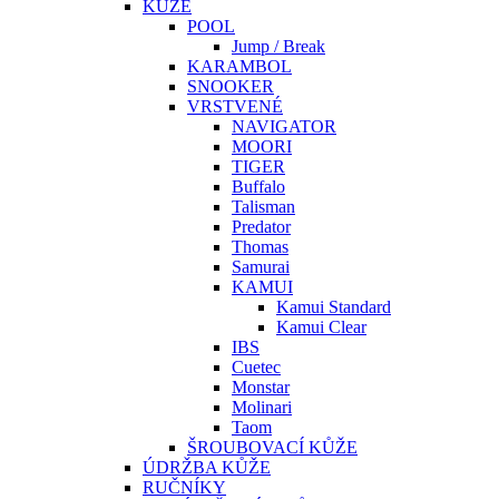
KŮŽE
POOL
Jump / Break
KARAMBOL
SNOOKER
VRSTVENÉ
NAVIGATOR
MOORI
TIGER
Buffalo
Talisman
Predator
Thomas
Samurai
KAMUI
Kamui Standard
Kamui Clear
IBS
Cuetec
Monstar
Molinari
Taom
ŠROUBOVACÍ KŮŽE
ÚDRŽBA KŮŽE
RUČNÍKY