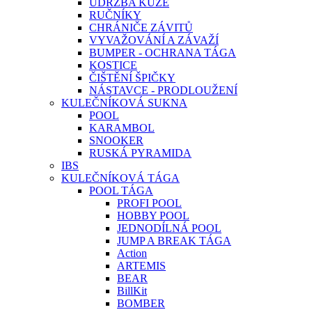
ÚDRŽBA KŮŽE
RUČNÍKY
CHRÁNIČE ZÁVITŮ
VYVAŽOVÁNÍ A ZÁVAŽÍ
BUMPER - OCHRANA TÁGA
KOSTICE
ČIŠTĚNÍ ŠPIČKY
NÁSTAVCE - PRODLOUŽENÍ
KULEČNÍKOVÁ SUKNA
POOL
KARAMBOL
SNOOKER
RUSKÁ PYRAMIDA
IBS
KULEČNÍKOVÁ TÁGA
POOL TÁGA
PROFI POOL
HOBBY POOL
JEDNODÍLNÁ POOL
JUMP A BREAK TÁGA
Action
ARTEMIS
BEAR
BillKit
BOMBER