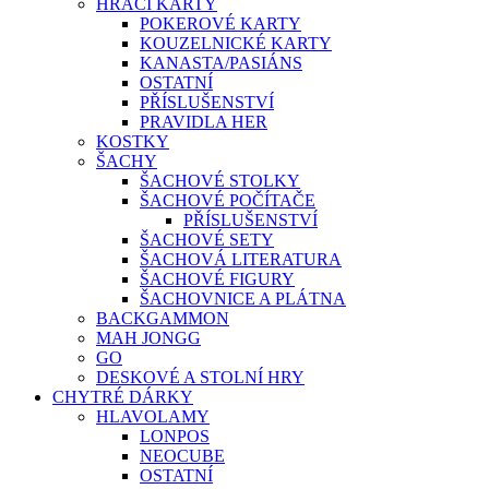
HRACÍ KARTY
POKEROVÉ KARTY
KOUZELNICKÉ KARTY
KANASTA/PASIÁNS
OSTATNÍ
PŘÍSLUŠENSTVÍ
PRAVIDLA HER
KOSTKY
ŠACHY
ŠACHOVÉ STOLKY
ŠACHOVÉ POČÍTAČE
PŘÍSLUŠENSTVÍ
ŠACHOVÉ SETY
ŠACHOVÁ LITERATURA
ŠACHOVÉ FIGURY
ŠACHOVNICE A PLÁTNA
BACKGAMMON
MAH JONGG
GO
DESKOVÉ A STOLNÍ HRY
CHYTRÉ DÁRKY
HLAVOLAMY
LONPOS
NEOCUBE
OSTATNÍ