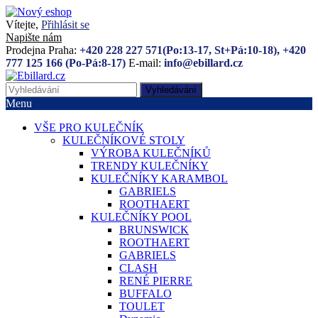
Vítejte,
Přihlásit se
Napište nám
Prodejna Praha:
+420 228 227 571(Po:13-17, St+Pá:10-18), +420
777 125 166 (Po-Pá:8-17)
E-mail:
info@ebillard.cz
Vyhledávání
Menu
VŠE PRO KULEČNÍK
KULEČNÍKOVÉ STOLY
VÝROBA KULEČNÍKŮ
TRENDY KULEČNÍKY
KULEČNÍKY KARAMBOL
GABRIELS
ROOTHAERT
KULEČNÍKY POOL
BRUNSWICK
ROOTHAERT
GABRIELS
CLASH
RENÉ PIERRE
BUFFALO
TOULET