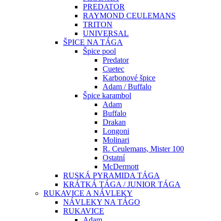
PREDATOR
RAYMOND CEULEMANS
TRITON
UNIVERSAL
ŠPICE NA TÁGA
Špice pool
Predator
Cuetec
Karbonové špice
Adam / Buffalo
Špice karambol
Adam
Buffalo
Drakan
Longoni
Molinari
R. Ceulemans, Mister 100
Ostatní
McDermott
RUSKÁ PYRAMIDA TÁGA
KRÁTKÁ TÁGA / JUNIOR TÁGA
RUKAVICE A NÁVLEKY
NÁVLEKY NA TÁGO
RUKAVICE
Adam