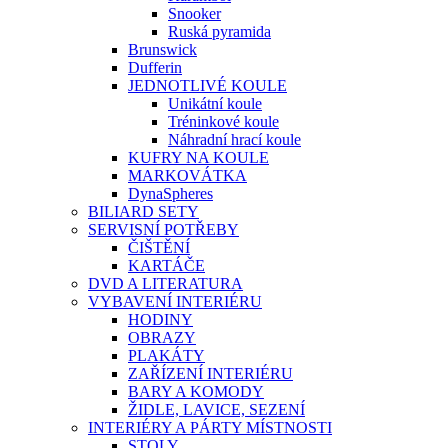
Snooker
Ruská pyramida
Brunswick
Dufferin
JEDNOTLIVÉ KOULE
Unikátní koule
Tréninkové koule
Náhradní hrací koule
KUFRY NA KOULE
MARKOVÁTKA
DynaSpheres
BILIARD SETY
SERVISNÍ POTŘEBY
ČIŠTĚNÍ
KARTÁČE
DVD A LITERATURA
VYBAVENÍ INTERIÉRU
HODINY
OBRAZY
PLAKÁTY
ZAŘÍZENÍ INTERIÉRU
BARY A KOMODY
ŽIDLE, LAVICE, SEZENÍ
INTERIÉRY A PÁRTY MÍSTNOSTI
STOLY