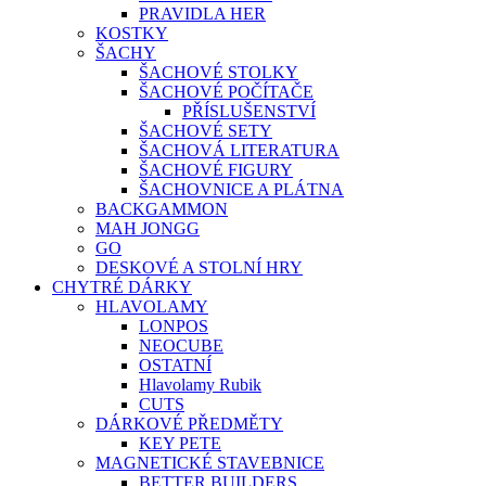
PRAVIDLA HER
KOSTKY
ŠACHY
ŠACHOVÉ STOLKY
ŠACHOVÉ POČÍTAČE
PŘÍSLUŠENSTVÍ
ŠACHOVÉ SETY
ŠACHOVÁ LITERATURA
ŠACHOVÉ FIGURY
ŠACHOVNICE A PLÁTNA
BACKGAMMON
MAH JONGG
GO
DESKOVÉ A STOLNÍ HRY
CHYTRÉ DÁRKY
HLAVOLAMY
LONPOS
NEOCUBE
OSTATNÍ
Hlavolamy Rubik
CUTS
DÁRKOVÉ PŘEDMĚTY
KEY PETE
MAGNETICKÉ STAVEBNICE
BETTER BUILDERS