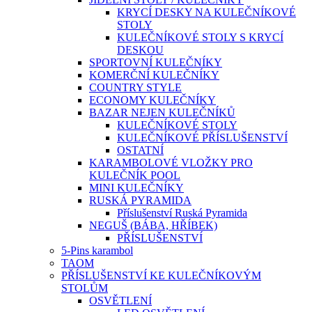
KRYCÍ DESKY NA KULEČNÍKOVÉ
STOLY
KULEČNÍKOVÉ STOLY S KRYCÍ
DESKOU
SPORTOVNÍ KULEČNÍKY
KOMERČNÍ KULEČNÍKY
COUNTRY STYLE
ECONOMY KULEČNÍKY
BAZAR NEJEN KULEČNÍKŮ
KULEČNÍKOVÉ STOLY
KULEČNÍKOVÉ PŘÍSLUŠENSTVÍ
OSTATNÍ
KARAMBOLOVÉ VLOŽKY PRO
KULEČNÍK POOL
MINI KULEČNÍKY
RUSKÁ PYRAMIDA
Příslušenství Ruská Pyramida
NEGUŠ (BÁBA, HŘÍBEK)
PŘÍSLUŠENSTVÍ
5-Pins karambol
TAOM
PŘÍSLUŠENSTVÍ KE KULEČNÍKOVÝM
STOLŮM
OSVĚTLENÍ