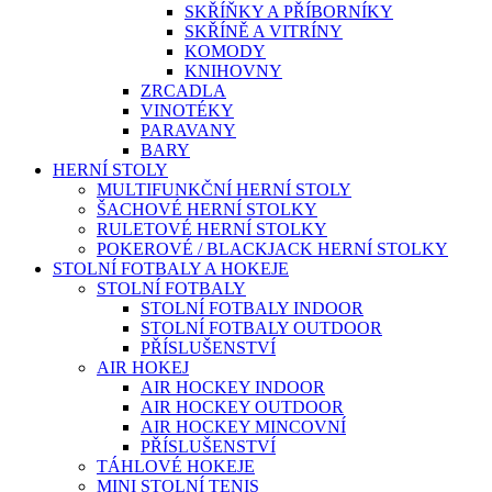
SKŘÍŇKY A PŘÍBORNÍKY
SKŘÍNĚ A VITRÍNY
KOMODY
KNIHOVNY
ZRCADLA
VINOTÉKY
PARAVANY
BARY
HERNÍ STOLY
MULTIFUNKČNÍ HERNÍ STOLY
ŠACHOVÉ HERNÍ STOLKY
RULETOVÉ HERNÍ STOLKY
POKEROVÉ / BLACKJACK HERNÍ STOLKY
STOLNÍ FOTBALY A HOKEJE
STOLNÍ FOTBALY
STOLNÍ FOTBALY INDOOR
STOLNÍ FOTBALY OUTDOOR
PŘÍSLUŠENSTVÍ
AIR HOKEJ
AIR HOCKEY INDOOR
AIR HOCKEY OUTDOOR
AIR HOCKEY MINCOVNÍ
PŘÍSLUŠENSTVÍ
TÁHLOVÉ HOKEJE
MINI STOLNÍ TENIS