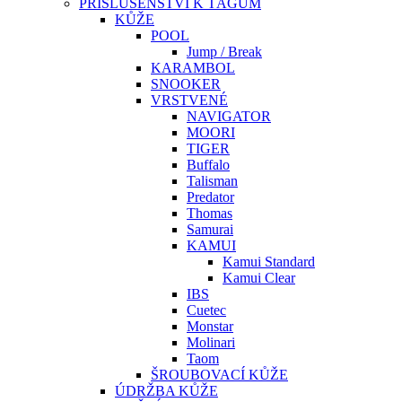
PŘÍSLUŠENSTVÍ K TÁGŮM
KŮŽE
POOL
Jump / Break
KARAMBOL
SNOOKER
VRSTVENÉ
NAVIGATOR
MOORI
TIGER
Buffalo
Talisman
Predator
Thomas
Samurai
KAMUI
Kamui Standard
Kamui Clear
IBS
Cuetec
Monstar
Molinari
Taom
ŠROUBOVACÍ KŮŽE
ÚDRŽBA KŮŽE