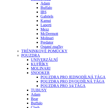
Adam
Buffalo
IBS
Gabriels
Kamui
Laperti
Mezz
McDermott
Molinari
Predator
Ostatní značky
TRÉNINKOVÉ POMŮCKY
POUZDRA
UNIVERZÁLNÍ
KUFŘÍKY
MOLINARI
SNOOKER
POUZDRA PRO JEDNODÍLNÁ TÁGA
POUZDRA PRO DVOUDÍLNÁ TÁGA
POUZDRA PRO 3/4 TÁGA
TUBUSY
Adam
Bear
Buffalo
Clash