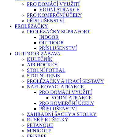
PRO DOMÁCÍ VYUŽITÍ
VODNÍ ATRAKCE
PRO KOMERČNÍ ÚČELY
PŘÍSLUŠENSTVÍ
PROLÉZAČKY
PROLÉZAČKY SUPRAFORT
INDOOR
OUTDOOR
PŘÍSLUŠENSTVÍ
OUTDOOR ZÁBAVA
KULEČNÍK
AIR HOCKEY
STOLNÍ FOTBAL
STOLNÍ TENIS
PROLÉZAČKY A HRACÍ SESTAVY
NAFUKOVACÍ ATRAKCE
PRO DOMÁCÍ VYUŽITÍ
VODNÍ ATRAKCE
PRO KOMERČNÍ ÚČELY
PŘÍSLUŠENSTVÍ
ZAHRADNÍ ŠACHY A STOLKY
RUSKÉ KUŽELKY
PETANQUE
MINIGOLF
FRISBEE