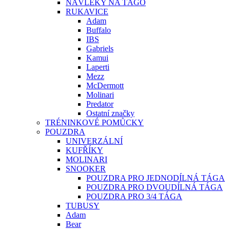
NÁVLEKY NA TÁGO
RUKAVICE
Adam
Buffalo
IBS
Gabriels
Kamui
Laperti
Mezz
McDermott
Molinari
Predator
Ostatní značky
TRÉNINKOVÉ POMŮCKY
POUZDRA
UNIVERZÁLNÍ
KUFŘÍKY
MOLINARI
SNOOKER
POUZDRA PRO JEDNODÍLNÁ TÁGA
POUZDRA PRO DVOUDÍLNÁ TÁGA
POUZDRA PRO 3/4 TÁGA
TUBUSY
Adam
Bear