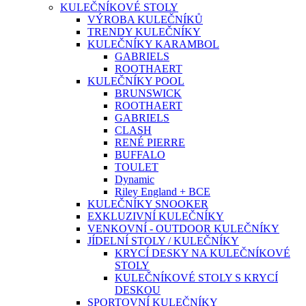
KULEČNÍKOVÉ STOLY
VÝROBA KULEČNÍKŮ
TRENDY KULEČNÍKY
KULEČNÍKY KARAMBOL
GABRIELS
ROOTHAERT
KULEČNÍKY POOL
BRUNSWICK
ROOTHAERT
GABRIELS
CLASH
RENÉ PIERRE
BUFFALO
TOULET
Dynamic
Riley England + BCE
KULEČNÍKY SNOOKER
EXKLUZIVNÍ KULEČNÍKY
VENKOVNÍ - OUTDOOR KULEČNÍKY
JÍDELNÍ STOLY / KULEČNÍKY
KRYCÍ DESKY NA KULEČNÍKOVÉ
STOLY
KULEČNÍKOVÉ STOLY S KRYCÍ
DESKOU
SPORTOVNÍ KULEČNÍKY