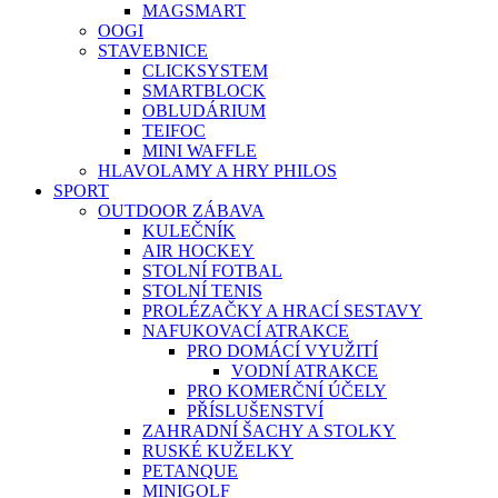
MAGSMART
OOGI
STAVEBNICE
CLICKSYSTEM
SMARTBLOCK
OBLUDÁRIUM
TEIFOC
MINI WAFFLE
HLAVOLAMY A HRY PHILOS
SPORT
OUTDOOR ZÁBAVA
KULEČNÍK
AIR HOCKEY
STOLNÍ FOTBAL
STOLNÍ TENIS
PROLÉZAČKY A HRACÍ SESTAVY
NAFUKOVACÍ ATRAKCE
PRO DOMÁCÍ VYUŽITÍ
VODNÍ ATRAKCE
PRO KOMERČNÍ ÚČELY
PŘÍSLUŠENSTVÍ
ZAHRADNÍ ŠACHY A STOLKY
RUSKÉ KUŽELKY
PETANQUE
MINIGOLF