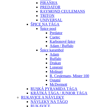
PIRANHA
PREDATOR
RAYMOND CEULEMANS
TRITON
UNIVERSAL
ŠPICE NA TÁGA
Špice pool
Predator
Cuetec
Karbonové špice
Adam / Buffalo
Špice karambol
Adam
Buffalo
Drakan
Longoni
Molinari
R. Ceulemans, Mister 100
Ostatní
McDermott
RUSKÁ PYRAMIDA TÁGA
KRÁTKÁ TÁGA / JUNIOR TÁGA
RUKAVICE A NÁVLEKY
NÁVLEKY NA TÁGO
RUKAVICE