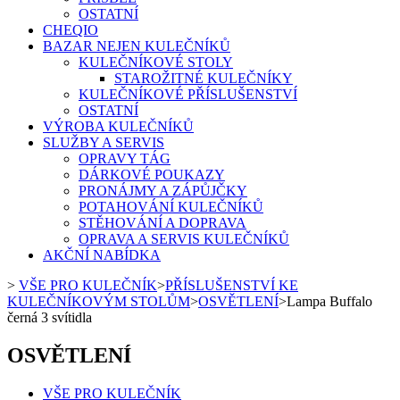
OSTATNÍ
CHEQIO
BAZAR NEJEN KULEČNÍKŮ
KULEČNÍKOVÉ STOLY
STAROŽITNÉ KULEČNÍKY
KULEČNÍKOVÉ PŘÍSLUŠENSTVÍ
OSTATNÍ
VÝROBA KULEČNÍKŮ
SLUŽBY A SERVIS
OPRAVY TÁG
DÁRKOVÉ POUKAZY
PRONÁJMY A ZÁPŮJČKY
POTAHOVÁNÍ KULEČNÍKŮ
STĚHOVÁNÍ A DOPRAVA
OPRAVA A SERVIS KULEČNÍKŮ
AKČNÍ NABÍDKA
>
VŠE PRO KULEČNÍK
>
PŘÍSLUŠENSTVÍ KE
KULEČNÍKOVÝM STOLŮM
>
OSVĚTLENÍ
>
Lampa Buffalo
černá 3 svítidla
OSVĚTLENÍ
VŠE PRO KULEČNÍK