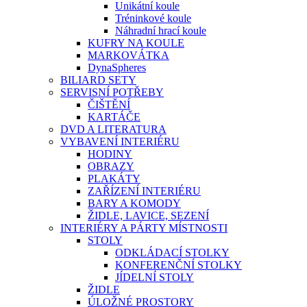
Unikátní koule
Tréninkové koule
Náhradní hrací koule
KUFRY NA KOULE
MARKOVÁTKA
DynaSpheres
BILIARD SETY
SERVISNÍ POTŘEBY
ČIŠTĚNÍ
KARTÁČE
DVD A LITERATURA
VYBAVENÍ INTERIÉRU
HODINY
OBRAZY
PLAKÁTY
ZAŘÍZENÍ INTERIÉRU
BARY A KOMODY
ŽIDLE, LAVICE, SEZENÍ
INTERIÉRY A PÁRTY MÍSTNOSTI
STOLY
ODKLÁDACÍ STOLKY
KONFERENČNÍ STOLKY
JÍDELNÍ STOLY
ŽIDLE
ÚLOŽNÉ PROSTORY