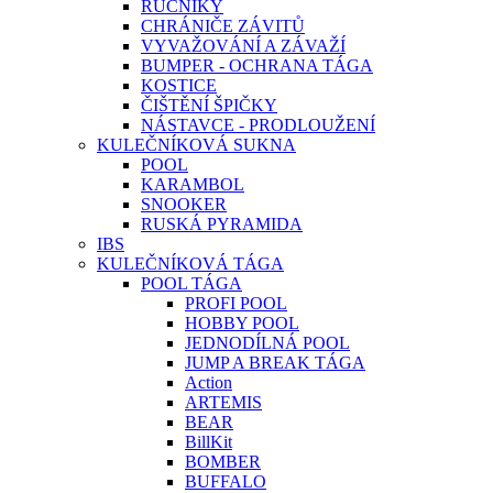
RUČNÍKY
CHRÁNIČE ZÁVITŮ
VYVAŽOVÁNÍ A ZÁVAŽÍ
BUMPER - OCHRANA TÁGA
KOSTICE
ČIŠTĚNÍ ŠPIČKY
NÁSTAVCE - PRODLOUŽENÍ
KULEČNÍKOVÁ SUKNA
POOL
KARAMBOL
SNOOKER
RUSKÁ PYRAMIDA
IBS
KULEČNÍKOVÁ TÁGA
POOL TÁGA
PROFI POOL
HOBBY POOL
JEDNODÍLNÁ POOL
JUMP A BREAK TÁGA
Action
ARTEMIS
BEAR
BillKit
BOMBER
BUFFALO