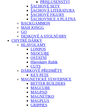
PŘÍSLUŠENSTVÍ
ŠACHOVÉ SETY
ŠACHOVÁ LITERATURA
ŠACHOVÉ FIGURY
ŠACHOVNICE A PLÁTNA
BACKGAMMON
MAH JONGG
GO
DESKOVÉ A STOLNÍ HRY
CHYTRÉ DÁRKY
HLAVOLAMY
LONPOS
NEOCUBE
OSTATNÍ
Hlavolamy Rubik
CUTS
DÁRKOVÉ PŘEDMĚTY
KEY PETE
MAGNETICKÉ STAVEBNICE
BETTER BUILDERS
MAGCUBE
MAGPAD
MAGNETIKO
MAGPLUS
GRIPPIES