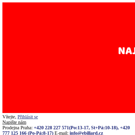
Vítejte,
Přihlásit se
Napište nám
Prodejna Praha:
+420 228 227 571(Po:13-17, St+Pá:10-18), +420
777 125 166 (Po-Pá:8-17)
E-mail:
info@ebillard.cz