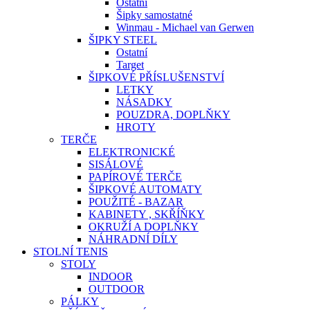
Ostatní
Šipky samostatné
Winmau - Michael van Gerwen
ŠIPKY STEEL
Ostatní
Target
ŠIPKOVÉ PŘÍSLUŠENSTVÍ
LETKY
NÁSADKY
POUZDRA, DOPLŇKY
HROTY
TERČE
ELEKTRONICKÉ
SISÁLOVÉ
PAPÍROVÉ TERČE
ŠIPKOVÉ AUTOMATY
POUŽITÉ - BAZAR
KABINETY , SKŘÍŇKY
OKRUŽÍ A DOPLŇKY
NÁHRADNÍ DÍLY
STOLNÍ TENIS
STOLY
INDOOR
OUTDOOR
PÁLKY