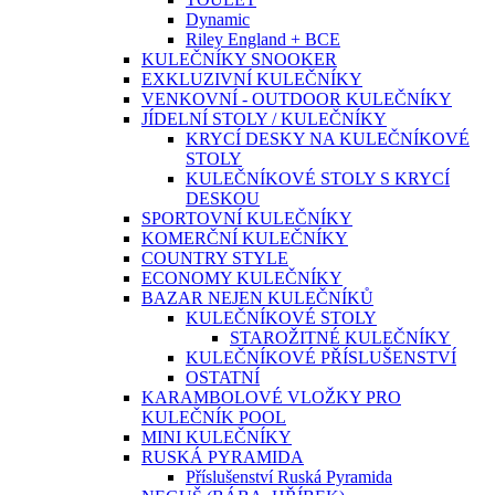
Dynamic
Riley England + BCE
KULEČNÍKY SNOOKER
EXKLUZIVNÍ KULEČNÍKY
VENKOVNÍ - OUTDOOR KULEČNÍKY
JÍDELNÍ STOLY / KULEČNÍKY
KRYCÍ DESKY NA KULEČNÍKOVÉ
STOLY
KULEČNÍKOVÉ STOLY S KRYCÍ
DESKOU
SPORTOVNÍ KULEČNÍKY
KOMERČNÍ KULEČNÍKY
COUNTRY STYLE
ECONOMY KULEČNÍKY
BAZAR NEJEN KULEČNÍKŮ
KULEČNÍKOVÉ STOLY
STAROŽITNÉ KULEČNÍKY
KULEČNÍKOVÉ PŘÍSLUŠENSTVÍ
OSTATNÍ
KARAMBOLOVÉ VLOŽKY PRO
KULEČNÍK POOL
MINI KULEČNÍKY
RUSKÁ PYRAMIDA
Příslušenství Ruská Pyramida