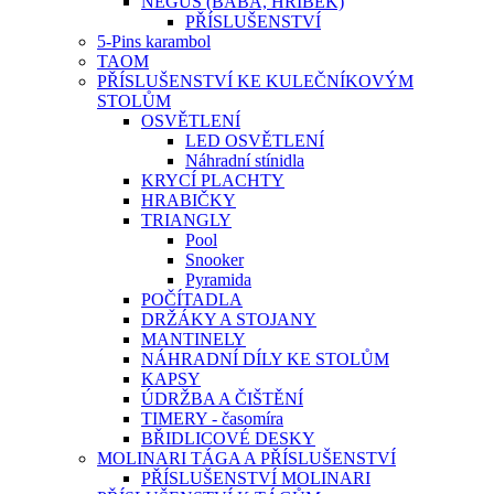
NEGUŠ (BÁBA, HŘÍBEK)
PŘÍSLUŠENSTVÍ
5-Pins karambol
TAOM
PŘÍSLUŠENSTVÍ KE KULEČNÍKOVÝM
STOLŮM
OSVĚTLENÍ
LED OSVĚTLENÍ
Náhradní stínidla
KRYCÍ PLACHTY
HRABIČKY
TRIANGLY
Pool
Snooker
Pyramida
POČÍTADLA
DRŽÁKY A STOJANY
MANTINELY
NÁHRADNÍ DÍLY KE STOLŮM
KAPSY
ÚDRŽBA A ČIŠTĚNÍ
TIMERY - časomíra
BŘIDLICOVÉ DESKY
MOLINARI TÁGA A PŘÍSLUŠENSTVÍ
PŘÍSLUŠENSTVÍ MOLINARI