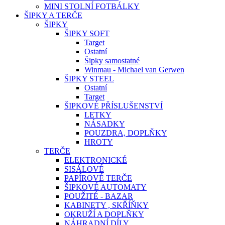
MINI STOLNÍ FOTBÁLKY
ŠIPKY A TERČE
ŠIPKY
ŠIPKY SOFT
Target
Ostatní
Šipky samostatné
Winmau - Michael van Gerwen
ŠIPKY STEEL
Ostatní
Target
ŠIPKOVÉ PŘÍSLUŠENSTVÍ
LETKY
NÁSADKY
POUZDRA, DOPLŇKY
HROTY
TERČE
ELEKTRONICKÉ
SISÁLOVÉ
PAPÍROVÉ TERČE
ŠIPKOVÉ AUTOMATY
POUŽITÉ - BAZAR
KABINETY , SKŘÍŇKY
OKRUŽÍ A DOPLŇKY
NÁHRADNÍ DÍLY