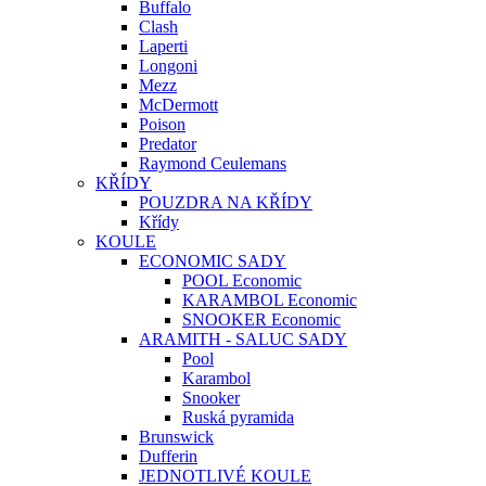
Buffalo
Clash
Laperti
Longoni
Mezz
McDermott
Poison
Predator
Raymond Ceulemans
KŘÍDY
POUZDRA NA KŘÍDY
Křídy
KOULE
ECONOMIC SADY
POOL Economic
KARAMBOL Economic
SNOOKER Economic
ARAMITH - SALUC SADY
Pool
Karambol
Snooker
Ruská pyramida
Brunswick
Dufferin
JEDNOTLIVÉ KOULE