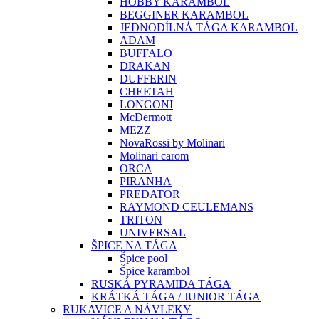
HOBBY KARAMBOL
BEGGINER KARAMBOL
JEDNODÍLNÁ TÁGA KARAMBOL
ADAM
BUFFALO
DRAKAN
DUFFERIN
CHEETAH
LONGONI
McDermott
MEZZ
NovaRossi by Molinari
Molinari carom
ORCA
PIRANHA
PREDATOR
RAYMOND CEULEMANS
TRITON
UNIVERSAL
ŠPICE NA TÁGA
Špice pool
Špice karambol
RUSKÁ PYRAMIDA TÁGA
KRÁTKÁ TÁGA / JUNIOR TÁGA
RUKAVICE A NÁVLEKY