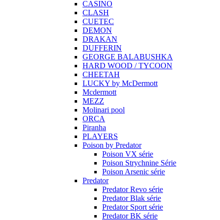
CASINO
CLASH
CUETEC
DEMON
DRAKAN
DUFFERIN
GEORGE BALABUSHKA
HARD WOOD / TYCOON
CHEETAH
LUCKY by McDermott
Mcdermott
MEZZ
Molinari pool
ORCA
Piranha
PLAYERS
Poison by Predator
Poison VX série
Poison Strychnine Série
Poison Arsenic série
Predator
Predator Revo série
Predator Blak série
Predator Sport série
Predator BK série