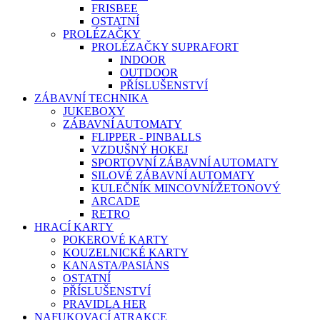
FRISBEE
OSTATNÍ
PROLÉZAČKY
PROLÉZAČKY SUPRAFORT
INDOOR
OUTDOOR
PŘÍSLUŠENSTVÍ
ZÁBAVNÍ TECHNIKA
JUKEBOXY
ZÁBAVNÍ AUTOMATY
FLIPPER - PINBALLS
VZDUŠNÝ HOKEJ
SPORTOVNÍ ZÁBAVNÍ AUTOMATY
SILOVÉ ZÁBAVNÍ AUTOMATY
KULEČNÍK MINCOVNÍ/ŽETONOVÝ
ARCADE
RETRO
HRACÍ KARTY
POKEROVÉ KARTY
KOUZELNICKÉ KARTY
KANASTA/PASIÁNS
OSTATNÍ
PŘÍSLUŠENSTVÍ
PRAVIDLA HER
NAFUKOVACÍ ATRAKCE