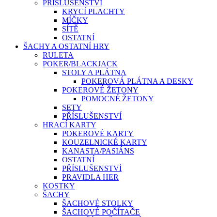
PŘÍSLUŠENSTVÍ
KRYCÍ PLACHTY
MÍČKY
SÍTĚ
OSTATNÍ
ŠACHY A OSTATNÍ HRY
RULETA
POKER/BLACKJACK
STOLY A PLÁTNA
POKEROVÁ PLÁTNA A DESKY
POKEROVÉ ŽETONY
POMOCNÉ ŽETONY
SETY
PŘÍSLUŠENSTVÍ
HRACÍ KARTY
POKEROVÉ KARTY
KOUZELNICKÉ KARTY
KANASTA/PASIÁNS
OSTATNÍ
PŘÍSLUŠENSTVÍ
PRAVIDLA HER
KOSTKY
ŠACHY
ŠACHOVÉ STOLKY
ŠACHOVÉ POČÍTAČE