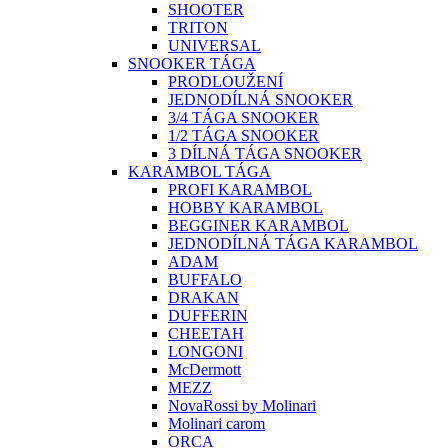
SHOOTER
TRITON
UNIVERSAL
SNOOKER TÁGA
PRODLOUŽENÍ
JEDNODÍLNÁ SNOOKER
3/4 TÁGA SNOOKER
1/2 TÁGA SNOOKER
3 DÍLNÁ TÁGA SNOOKER
KARAMBOL TÁGA
PROFI KARAMBOL
HOBBY KARAMBOL
BEGGINER KARAMBOL
JEDNODÍLNÁ TÁGA KARAMBOL
ADAM
BUFFALO
DRAKAN
DUFFERIN
CHEETAH
LONGONI
McDermott
MEZZ
NovaRossi by Molinari
Molinari carom
ORCA