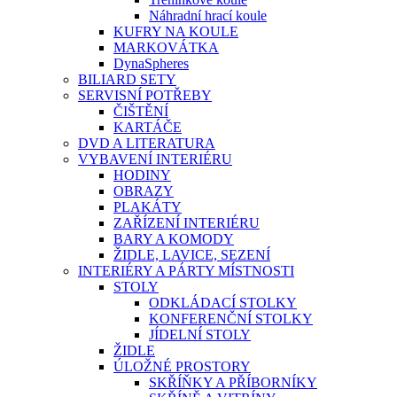
Náhradní hrací koule
KUFRY NA KOULE
MARKOVÁTKA
DynaSpheres
BILIARD SETY
SERVISNÍ POTŘEBY
ČIŠTĚNÍ
KARTÁČE
DVD A LITERATURA
VYBAVENÍ INTERIÉRU
HODINY
OBRAZY
PLAKÁTY
ZAŘÍZENÍ INTERIÉRU
BARY A KOMODY
ŽIDLE, LAVICE, SEZENÍ
INTERIÉRY A PÁRTY MÍSTNOSTI
STOLY
ODKLÁDACÍ STOLKY
KONFERENČNÍ STOLKY
JÍDELNÍ STOLY
ŽIDLE
ÚLOŽNÉ PROSTORY
SKŘÍŇKY A PŘÍBORNÍKY