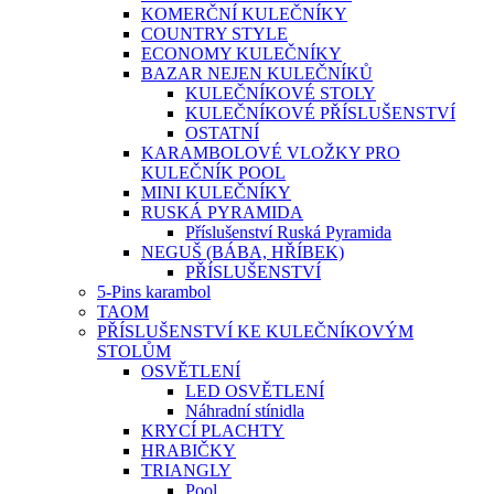
KOMERČNÍ KULEČNÍKY
COUNTRY STYLE
ECONOMY KULEČNÍKY
BAZAR NEJEN KULEČNÍKŮ
KULEČNÍKOVÉ STOLY
KULEČNÍKOVÉ PŘÍSLUŠENSTVÍ
OSTATNÍ
KARAMBOLOVÉ VLOŽKY PRO
KULEČNÍK POOL
MINI KULEČNÍKY
RUSKÁ PYRAMIDA
Příslušenství Ruská Pyramida
NEGUŠ (BÁBA, HŘÍBEK)
PŘÍSLUŠENSTVÍ
5-Pins karambol
TAOM
PŘÍSLUŠENSTVÍ KE KULEČNÍKOVÝM
STOLŮM
OSVĚTLENÍ
LED OSVĚTLENÍ
Náhradní stínidla
KRYCÍ PLACHTY
HRABIČKY
TRIANGLY
Pool