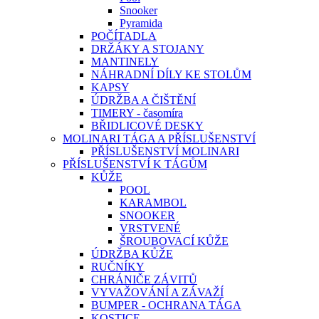
Snooker
Pyramida
POČÍTADLA
DRŽÁKY A STOJANY
MANTINELY
NÁHRADNÍ DÍLY KE STOLŮM
KAPSY
ÚDRŽBA A ČIŠTĚNÍ
TIMERY - časomíra
BŘIDLICOVÉ DESKY
MOLINARI TÁGA A PŘÍSLUŠENSTVÍ
PŘÍSLUŠENSTVÍ MOLINARI
PŘÍSLUŠENSTVÍ K TÁGŮM
KŮŽE
POOL
KARAMBOL
SNOOKER
VRSTVENÉ
ŠROUBOVACÍ KŮŽE
ÚDRŽBA KŮŽE
RUČNÍKY
CHRÁNIČE ZÁVITŮ
VYVAŽOVÁNÍ A ZÁVAŽÍ
BUMPER - OCHRANA TÁGA
KOSTICE