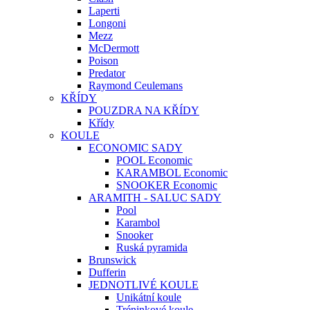
Laperti
Longoni
Mezz
McDermott
Poison
Predator
Raymond Ceulemans
KŘÍDY
POUZDRA NA KŘÍDY
Křídy
KOULE
ECONOMIC SADY
POOL Economic
KARAMBOL Economic
SNOOKER Economic
ARAMITH - SALUC SADY
Pool
Karambol
Snooker
Ruská pyramida
Brunswick
Dufferin
JEDNOTLIVÉ KOULE
Unikátní koule
Tréninkové koule