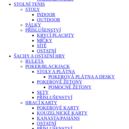
STOLNÍ TENIS
STOLY
INDOOR
OUTDOOR
PÁLKY
PŘÍSLUŠENSTVÍ
KRYCÍ PLACHTY
MÍČKY
SÍTĚ
OSTATNÍ
ŠACHY A OSTATNÍ HRY
RULETA
POKER/BLACKJACK
STOLY A PLÁTNA
POKEROVÁ PLÁTNA A DESKY
POKEROVÉ ŽETONY
POMOCNÉ ŽETONY
SETY
PŘÍSLUŠENSTVÍ
HRACÍ KARTY
POKEROVÉ KARTY
KOUZELNICKÉ KARTY
KANASTA/PASIÁNS
OSTATNÍ
PŘÍSLUŠENSTVÍ