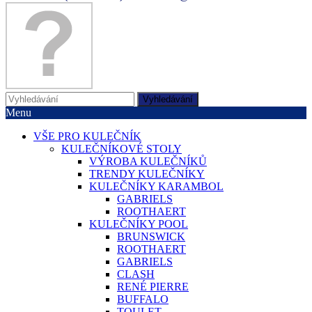
Vyhledávání
Menu
VŠE PRO KULEČNÍK
KULEČNÍKOVÉ STOLY
VÝROBA KULEČNÍKŮ
TRENDY KULEČNÍKY
KULEČNÍKY KARAMBOL
GABRIELS
ROOTHAERT
KULEČNÍKY POOL
BRUNSWICK
ROOTHAERT
GABRIELS
CLASH
RENÉ PIERRE
BUFFALO
TOULET