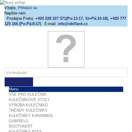
Vítejte,
Přihlásit se
Napište nám
Prodejna Praha:
+420 228 227 571(Po:13-17, St+Pá:10-18), +420 777
125 166 (Po-Pá:8-17)
E-mail:
info@ebillard.cz
Vyhledávání
Menu
VŠE PRO KULEČNÍK
KULEČNÍKOVÉ STOLY
VÝROBA KULEČNÍKŮ
TRENDY KULEČNÍKY
KULEČNÍKY KARAMBOL
GABRIELS
ROOTHAERT
KULEČNÍKY POOL