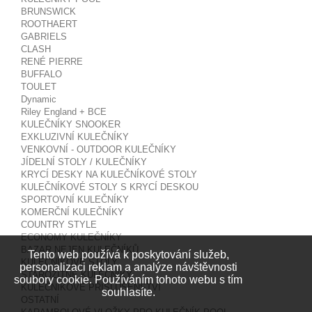
BRUNSWICK
ROOTHAERT
GABRIELS
CLASH
RENÉ PIERRE
BUFFALO
TOULET
Dynamic
Riley England + BCE
KULEČNÍKY SNOOKER
EXKLUZIVNÍ KULEČNÍKY
VENKOVNÍ - OUTDOOR KULEČNÍKY
JÍDELNÍ STOLY / KULEČNÍKY
KRYCÍ DESKY NA KULEČNÍKOVÉ STOLY
KULEČNÍKOVÉ STOLY S KRYCÍ DESKOU
SPORTOVNÍ KULEČNÍKY
KOMERČNÍ KULEČNÍKY
COUNTRY STYLE
ECONOMY KULEČNÍKY
BAZAR NEJEN KULEČNÍKŮ
Tento web používá k poskytování služeb,
KULEČNÍKOVÉ STOLY
personalizaci reklam a analýze návštěvnosti
STAROŽITNÉ KULEČNÍKY
soubory cookie. Používáním tohoto webu s tím
KULEČNÍKOVÉ PŘÍSLUŠENSTVÍ
souhlasíte.
OSTATNÍ