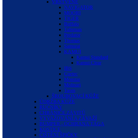
VRSTVENÉ
NAVIGATOR
MOORI
TIGER
Buffalo
Talisman
Predator
Thomas
Samurai
KAMUI
Kamui Standard
Kamui Clear
IBS
Cuetec
Monstar
Molinari
Taom
ŠROUBOVACÍ KŮŽE
ÚDRŽBA KŮŽE
RUČNÍKY
CHRÁNIČE ZÁVITŮ
VYVAŽOVÁNÍ A ZÁVAŽÍ
BUMPER - OCHRANA TÁGA
KOSTICE
ČIŠTĚNÍ ŠPIČKY