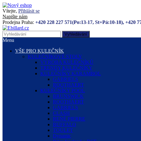
Vítejte,
Přihlásit se
Napište nám
Prodejna Praha:
+420 228 227 571(Po:13-17, St+Pá:10-18), +420 7
Vyhledávání
Menu
VŠE PRO KULEČNÍK
KULEČNÍKOVÉ STOLY
VÝROBA KULEČNÍKŮ
TRENDY KULEČNÍKY
KULEČNÍKY KARAMBOL
GABRIELS
ROOTHAERT
KULEČNÍKY POOL
BRUNSWICK
ROOTHAERT
GABRIELS
CLASH
RENÉ PIERRE
BUFFALO
TOULET
Dynamic