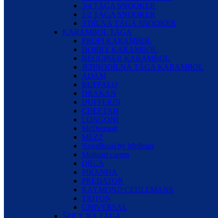
3/4 TÁGA SNOOKER
1/2 TÁGA SNOOKER
3 DÍLNÁ TÁGA SNOOKER
KARAMBOL TÁGA
PROFI KARAMBOL
HOBBY KARAMBOL
BEGGINER KARAMBOL
JEDNODÍLNÁ TÁGA KARAMBOL
ADAM
BUFFALO
DRAKAN
DUFFERIN
CHEETAH
LONGONI
McDermott
MEZZ
NovaRossi by Molinari
Molinari carom
ORCA
PIRANHA
PREDATOR
RAYMOND CEULEMANS
TRITON
UNIVERSAL
ŠPICE NA TÁGA