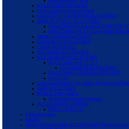
Riley England + BCE
KULEČNÍKY SNOOKER
EXKLUZIVNÍ KULEČNÍKY
VENKOVNÍ - OUTDOOR KULEČNÍKY
JÍDELNÍ STOLY / KULEČNÍKY
KRYCÍ DESKY NA KULEČNÍKOVÉ S
KULEČNÍKOVÉ STOLY S KRYCÍ DE
SPORTOVNÍ KULEČNÍKY
KOMERČNÍ KULEČNÍKY
COUNTRY STYLE
ECONOMY KULEČNÍKY
BAZAR NEJEN KULEČNÍKŮ
KULEČNÍKOVÉ STOLY
STAROŽITNÉ KULEČNÍKY
KULEČNÍKOVÉ PŘÍSLUŠENSTVÍ
OSTATNÍ
KARAMBOLOVÉ VLOŽKY PRO KULEČNÍK
MINI KULEČNÍKY
RUSKÁ PYRAMIDA
Příslušenství Ruská Pyramida
NEGUŠ (BÁBA, HŘÍBEK)
PŘÍSLUŠENSTVÍ
5-Pins karambol
TAOM
PŘÍSLUŠENSTVÍ KE KULEČNÍKOVÝM STOLŮM