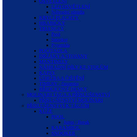
OSVĚTLENÍ
LED OSVĚTLENÍ
Náhradní stínidla
KRYCÍ PLACHTY
HRABIČKY
TRIANGLY
Pool
Snooker
Pyramida
POČÍTADLA
DRŽÁKY A STOJANY
MANTINELY
NÁHRADNÍ DÍLY KE STOLŮM
KAPSY
ÚDRŽBA A ČIŠTĚNÍ
TIMERY - časomíra
BŘIDLICOVÉ DESKY
MOLINARI TÁGA A PŘÍSLUŠENSTVÍ
PŘÍSLUŠENSTVÍ MOLINARI
PŘÍSLUŠENSTVÍ K TÁGŮM
KŮŽE
POOL
Jump / Break
KARAMBOL
SNOOKER