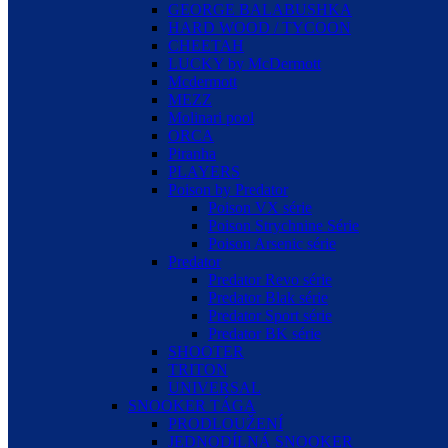
GEORGE BALABUSHKA
HARD WOOD / TYCOON
CHEETAH
LUCKY by McDermott
Mcdermott
MEZZ
Molinari pool
ORCA
Piranha
PLAYERS
Poison by Predator
Poison VX série
Poison Strychnine Série
Poison Arsenic série
Predator
Predator Revo série
Predator Blak série
Predator Sport série
Predator BK série
SHOOTER
TRITON
UNIVERSAL
SNOOKER TÁGA
PRODLOUŽENÍ
JEDNODÍLNÁ SNOOKER