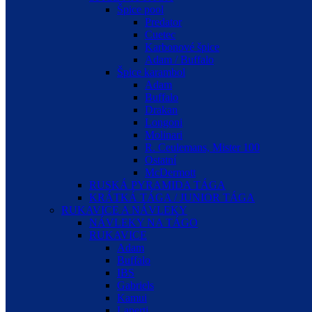
Špice pool
Predator
Cuetec
Karbonové špice
Adam / Buffalo
Špice karambol
Adam
Buffalo
Drakan
Longoni
Molinari
R. Ceulemans, Mister 100
Ostatní
McDermott
RUSKÁ PYRAMIDA TÁGA
KRÁTKÁ TÁGA / JUNIOR TÁGA
RUKAVICE A NÁVLEKY
NÁVLEKY NA TÁGO
RUKAVICE
Adam
Buffalo
IBS
Gabriels
Kamui
Laperti