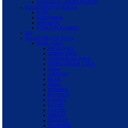
NÁSTAVCE - PRODLOUŽENÍ
KULEČNÍKOVÁ SUKNA
POOL
KARAMBOL
SNOOKER
RUSKÁ PYRAMIDA
IBS
KULEČNÍKOVÁ TÁGA
POOL TÁGA
PROFI POOL
HOBBY POOL
JEDNODÍLNÁ POOL
JUMP A BREAK TÁGA
Action
ARTEMIS
BEAR
BillKit
BOMBER
BUFFALO
CASINO
CLASH
CUETEC
DEMON
DRAKAN
DUFFERIN