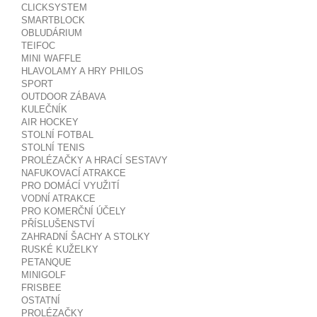
CLICKSYSTEM
SMARTBLOCK
OBLUDÁRIUM
TEIFOC
MINI WAFFLE
HLAVOLAMY A HRY PHILOS
SPORT
OUTDOOR ZÁBAVA
KULEČNÍK
AIR HOCKEY
STOLNÍ FOTBAL
STOLNÍ TENIS
PROLÉZAČKY A HRACÍ SESTAVY
NAFUKOVACÍ ATRAKCE
PRO DOMÁCÍ VYUŽITÍ
VODNÍ ATRAKCE
PRO KOMERČNÍ ÚČELY
PŘÍSLUŠENSTVÍ
ZAHRADNÍ ŠACHY A STOLKY
RUSKÉ KUŽELKY
PETANQUE
MINIGOLF
FRISBEE
OSTATNÍ
PROLÉZAČKY