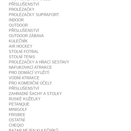
PŘÍSLUŠENSTVÍ
PROLÉZAČKY
PROLÉZAČKY SUPRAFORT
INDOOR
OUTDOOR
PŘÍSLUŠENSTVÍ
OUTDOOR ZÁBAVA
KULEČNÍK
AIR HOCKEY
STOLNÍ FOTBAL
STOLNÍ TENIS
PROLÉZAČKY A HRACÍ SESTAVY
NAFUKOVACÍ ATRAKCE
PRO DOMÁCÍ VYUŽITÍ
VODNÍ ATRAKCE
PRO KOMERČNÍ ÚČELY
PŘÍSLUŠENSTVÍ
ZAHRADNÍ ŠACHY A STOLKY
RUSKÉ KUŽELKY
PETANQUE
MINIGOLF
FRISBEE
OSTATNÍ
CHEQIO
BAZAR NEJEN KULEČNÍKŮ