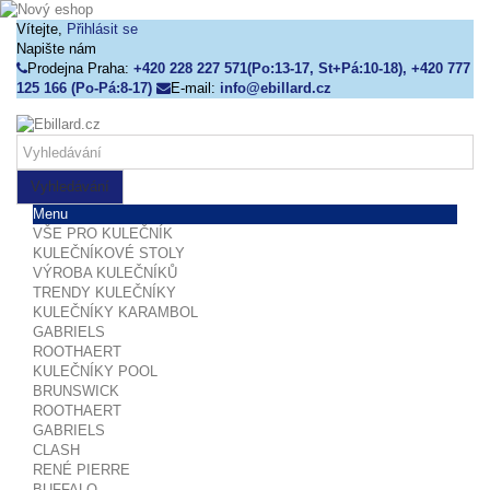
Vítejte,
Přihlásit se
Napište nám
Prodejna Praha:
+420 228 227 571(Po:13-17, St+Pá:10-18), +420 777
125 166 (Po-Pá:8-17)
E-mail:
info@ebillard.cz
Vyhledávání
Menu
VŠE PRO KULEČNÍK
KULEČNÍKOVÉ STOLY
VÝROBA KULEČNÍKŮ
TRENDY KULEČNÍKY
KULEČNÍKY KARAMBOL
GABRIELS
ROOTHAERT
KULEČNÍKY POOL
BRUNSWICK
ROOTHAERT
GABRIELS
CLASH
RENÉ PIERRE
BUFFALO