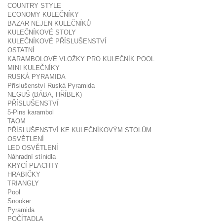
COUNTRY STYLE
ECONOMY KULEČNÍKY
BAZAR NEJEN KULEČNÍKŮ
KULEČNÍKOVÉ STOLY
KULEČNÍKOVÉ PŘÍSLUŠENSTVÍ
OSTATNÍ
KARAMBOLOVÉ VLOŽKY PRO KULEČNÍK POOL
MINI KULEČNÍKY
RUSKÁ PYRAMIDA
Příslušenství Ruská Pyramida
NEGUŠ (BÁBA, HŘÍBEK)
PŘÍSLUŠENSTVÍ
5-Pins karambol
TAOM
PŘÍSLUŠENSTVÍ KE KULEČNÍKOVÝM STOLŮM
OSVĚTLENÍ
LED OSVĚTLENÍ
Náhradní stínidla
KRYCÍ PLACHTY
HRABIČKY
TRIANGLY
Pool
Snooker
Pyramida
POČÍTADLA