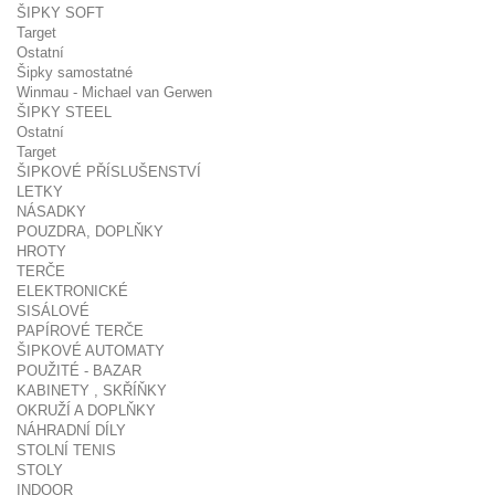
ŠIPKY SOFT
Target
Ostatní
Šipky samostatné
Winmau - Michael van Gerwen
ŠIPKY STEEL
Ostatní
Target
ŠIPKOVÉ PŘÍSLUŠENSTVÍ
LETKY
NÁSADKY
POUZDRA, DOPLŇKY
HROTY
TERČE
ELEKTRONICKÉ
SISÁLOVÉ
PAPÍROVÉ TERČE
ŠIPKOVÉ AUTOMATY
POUŽITÉ - BAZAR
KABINETY , SKŘÍŇKY
OKRUŽÍ A DOPLŇKY
NÁHRADNÍ DÍLY
STOLNÍ TENIS
STOLY
INDOOR