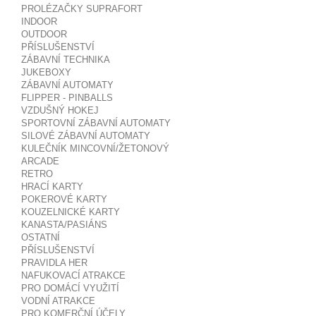
PROLÉZAČKY SUPRAFORT
INDOOR
OUTDOOR
PŘÍSLUŠENSTVÍ
ZÁBAVNÍ TECHNIKA
JUKEBOXY
ZÁBAVNÍ AUTOMATY
FLIPPER - PINBALLS
VZDUŠNÝ HOKEJ
SPORTOVNÍ ZÁBAVNÍ AUTOMATY
SILOVÉ ZÁBAVNÍ AUTOMATY
KULEČNÍK MINCOVNÍ/ŽETONOVÝ
ARCADE
RETRO
HRACÍ KARTY
POKEROVÉ KARTY
KOUZELNICKÉ KARTY
KANASTA/PASIÁNS
OSTATNÍ
PŘÍSLUŠENSTVÍ
PRAVIDLA HER
NAFUKOVACÍ ATRAKCE
PRO DOMÁCÍ VYUŽITÍ
VODNÍ ATRAKCE
PRO KOMERČNÍ ÚČELY