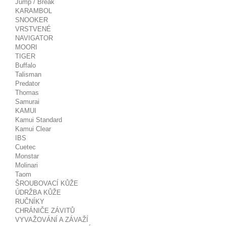
Jump / Break
KARAMBOL
SNOOKER
VRSTVENÉ
NAVIGATOR
MOORI
TIGER
Buffalo
Talisman
Predator
Thomas
Samurai
KAMUI
Kamui Standard
Kamui Clear
IBS
Cuetec
Monstar
Molinari
Taom
ŠROUBOVACÍ KŮŽE
ÚDRŽBA KŮŽE
RUČNÍKY
CHRÁNIČE ZÁVITŮ
VYVAŽOVÁNÍ A ZÁVAŽÍ