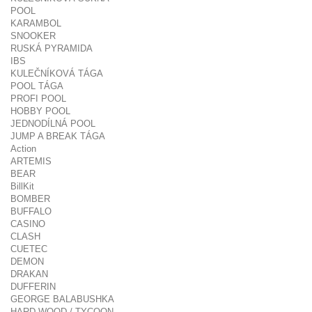
POOL
KARAMBOL
SNOOKER
RUSKÁ PYRAMIDA
IBS
KULEČNÍKOVÁ TÁGA
POOL TÁGA
PROFI POOL
HOBBY POOL
JEDNODÍLNÁ POOL
JUMP A BREAK TÁGA
Action
ARTEMIS
BEAR
BillKit
BOMBER
BUFFALO
CASINO
CLASH
CUETEC
DEMON
DRAKAN
DUFFERIN
GEORGE BALABUSHKA
HARD WOOD / TYCOON