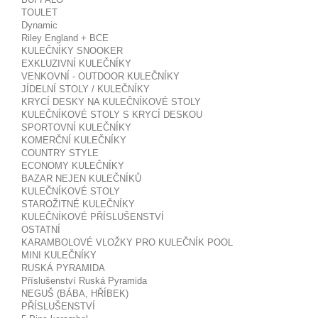
TOULET
Dynamic
Riley England + BCE
KULEČNÍKY SNOOKER
EXKLUZIVNÍ KULEČNÍKY
VENKOVNÍ - OUTDOOR KULEČNÍKY
JÍDELNÍ STOLY / KULEČNÍKY
KRYCÍ DESKY NA KULEČNÍKOVÉ STOLY
KULEČNÍKOVÉ STOLY S KRYCÍ DESKOU
SPORTOVNÍ KULEČNÍKY
KOMERČNÍ KULEČNÍKY
COUNTRY STYLE
ECONOMY KULEČNÍKY
BAZAR NEJEN KULEČNÍKŮ
KULEČNÍKOVÉ STOLY
STAROŽITNÉ KULEČNÍKY
KULEČNÍKOVÉ PŘÍSLUŠENSTVÍ
OSTATNÍ
KARAMBOLOVÉ VLOŽKY PRO KULEČNÍK POOL
MINI KULEČNÍKY
RUSKÁ PYRAMIDA
Příslušenství Ruská Pyramida
NEGUŠ (BÁBA, HŘÍBEK)
PŘÍSLUŠENSTVÍ