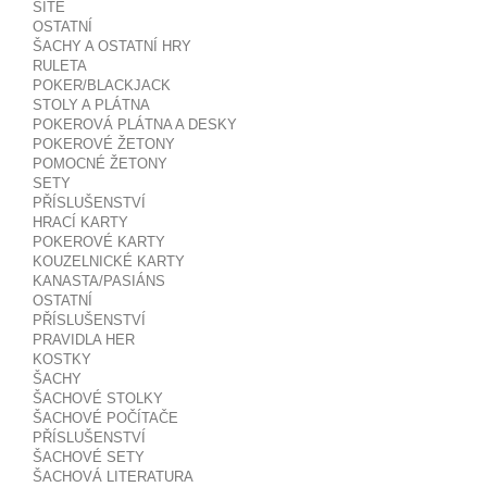
SÍTĚ
OSTATNÍ
ŠACHY A OSTATNÍ HRY
RULETA
POKER/BLACKJACK
STOLY A PLÁTNA
POKEROVÁ PLÁTNA A DESKY
POKEROVÉ ŽETONY
POMOCNÉ ŽETONY
SETY
PŘÍSLUŠENSTVÍ
HRACÍ KARTY
POKEROVÉ KARTY
KOUZELNICKÉ KARTY
KANASTA/PASIÁNS
OSTATNÍ
PŘÍSLUŠENSTVÍ
PRAVIDLA HER
KOSTKY
ŠACHY
ŠACHOVÉ STOLKY
ŠACHOVÉ POČÍTAČE
PŘÍSLUŠENSTVÍ
ŠACHOVÉ SETY
ŠACHOVÁ LITERATURA