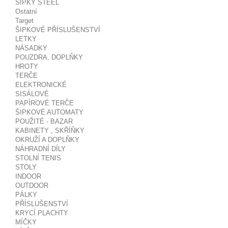
ŠIPKY STEEL
Ostatní
Target
ŠIPKOVÉ PŘÍSLUŠENSTVÍ
LETKY
NÁSADKY
POUZDRA, DOPLŇKY
HROTY
TERČE
ELEKTRONICKÉ
SISÁLOVÉ
PAPÍROVÉ TERČE
ŠIPKOVÉ AUTOMATY
POUŽITÉ - BAZAR
KABINETY , SKŘÍŇKY
OKRUŽÍ A DOPLŇKY
NÁHRADNÍ DÍLY
STOLNÍ TENIS
STOLY
INDOOR
OUTDOOR
PÁLKY
PŘÍSLUŠENSTVÍ
KRYCÍ PLACHTY
MÍČKY