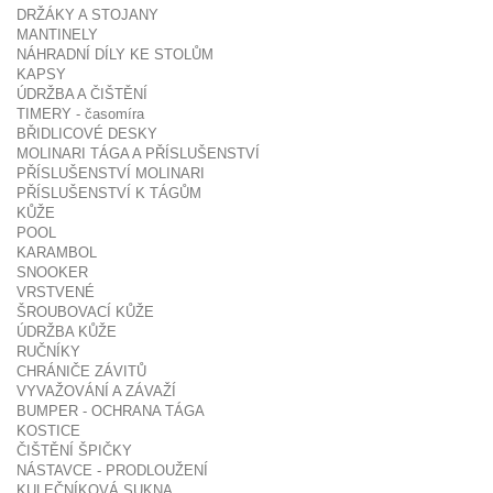
DRŽÁKY A STOJANY
MANTINELY
NÁHRADNÍ DÍLY KE STOLŮM
KAPSY
ÚDRŽBA A ČIŠTĚNÍ
TIMERY - časomíra
BŘIDLICOVÉ DESKY
MOLINARI TÁGA A PŘÍSLUŠENSTVÍ
PŘÍSLUŠENSTVÍ MOLINARI
PŘÍSLUŠENSTVÍ K TÁGŮM
KŮŽE
POOL
KARAMBOL
SNOOKER
VRSTVENÉ
ŠROUBOVACÍ KŮŽE
ÚDRŽBA KŮŽE
RUČNÍKY
CHRÁNIČE ZÁVITŮ
VYVAŽOVÁNÍ A ZÁVAŽÍ
BUMPER - OCHRANA TÁGA
KOSTICE
ČIŠTĚNÍ ŠPIČKY
NÁSTAVCE - PRODLOUŽENÍ
KULEČNÍKOVÁ SUKNA