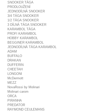
SNOOKER TÁGA
PRODLOUŽENÍ
JEDNODÍLNÁ SNOOKER
3/4 TÁGA SNOOKER
1/2 TÁGA SNOOKER
3 DÍLNÁ TÁGA SNOOKER
KARAMBOL TÁGA
PROFI KARAMBOL
HOBBY KARAMBOL
BEGGINER KARAMBOL
JEDNODÍLNÁ TÁGA KARAMBOL
ADAM
BUFFALO
DRAKAN
DUFFERIN
CHEETAH
LONGONI
McDermott
MEZZ
NovaRossi by Molinari
Molinari carom
ORCA
PIRANHA
PREDATOR
RAYMOND CEULEMANS