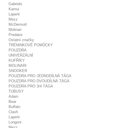
Gabriels
Kamui
Laperti
Mezz
McDermott
Molinari
Predator
Ostatní značky
TRÉNINKOVÉ POMŮCKY
POUZDRA
UNIVERZÁLNÍ
KUFŘÍKY
MOLINARI
SNOOKER
POUZDRA PRO JEDNODÍLNÁ TÁGA
POUZDRA PRO DVOUDÍLNÁ TÁGA
POUZDRA PRO 3/4 TÁGA
TUBUSY
Adam
Bear
Buffalo
Clash
Laperti
Longoni
Mezz