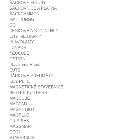
ŠACHOVÉ FIGURY
ŠACHOVNICE A PLÁTNA
BACKGAMMON
MAH JONGG
GO
DESKOVÉ A STOLNÍ HRY
CHYTRÉ DÁRKY
HLAVOLAMY
LONPOS
NEOCUBE
OSTATNÍ
Hlavolamy Rubik
CUTS
DÁRKOVÉ PŘEDMĚTY
KEY PETE
MAGNETICKÉ STAVEBNICE
BETTER BUILDERS
MAGCUBE
MAGPAD
MAGNETIKO
MAGPLUS
GRIPPIES
MAGSMART
OOGI
STAVEBNICE