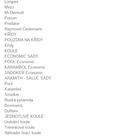
Longoni
Mezz
McDermott
Poison
Predator
Raymond Ceulemans
KŘÍDY
POUZDRA NA KŘÍDY
Křídy
KOULE
ECONOMIC SADY
POOL Economic
KARAMBOL Economic
SNOOKER Economic
ARAMITH - SALUC SADY
Pool
Karambol
Snooker
Ruská pyramida
Brunswick
Dufferin
JEDNOTLIVÉ KOULE
Unikátní koule
Tréninkové koule
Náhradní hrací koule