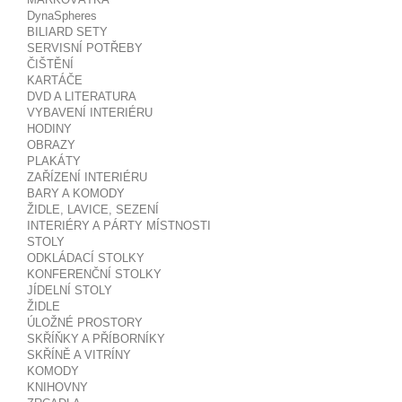
DynaSpheres
BILIARD SETY
SERVISNÍ POTŘEBY
ČIŠTĚNÍ
KARTÁČE
DVD A LITERATURA
VYBAVENÍ INTERIÉRU
HODINY
OBRAZY
PLAKÁTY
ZAŘÍZENÍ INTERIÉRU
BARY A KOMODY
ŽIDLE, LAVICE, SEZENÍ
INTERIÉRY A PÁRTY MÍSTNOSTI
STOLY
ODKLÁDACÍ STOLKY
KONFERENČNÍ STOLKY
JÍDELNÍ STOLY
ŽIDLE
ÚLOŽNÉ PROSTORY
SKŘÍŇKY A PŘÍBORNÍKY
SKŘÍNĚ A VITRÍNY
KOMODY
KNIHOVNY