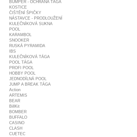
BUMPER - OCHRANA TÁGA
KOSTICE
ČIŠTĚNÍ ŠPIČKY
NÁSTAVCE - PRODLOUŽENÍ
KULEČNÍKOVÁ SUKNA
POOL
KARAMBOL
SNOOKER
RUSKÁ PYRAMIDA
IBS
KULEČNÍKOVÁ TÁGA
POOL TÁGA
PROFI POOL
HOBBY POOL
JEDNODÍLNÁ POOL
JUMP A BREAK TÁGA
Action
ARTEMIS
BEAR
BillKit
BOMBER
BUFFALO
CASINO
CLASH
CUETEC