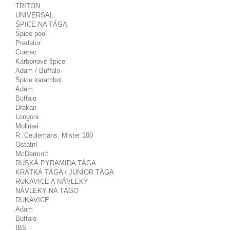
TRITON
UNIVERSAL
ŠPICE NA TÁGA
Špice pool
Predator
Cuetec
Karbonové špice
Adam / Buffalo
Špice karambol
Adam
Buffalo
Drakan
Longoni
Molinari
R. Ceulemans, Mister 100
Ostatní
McDermott
RUSKÁ PYRAMIDA TÁGA
KRÁTKÁ TÁGA / JUNIOR TÁGA
RUKAVICE A NÁVLEKY
NÁVLEKY NA TÁGO
RUKAVICE
Adam
Buffalo
IBS