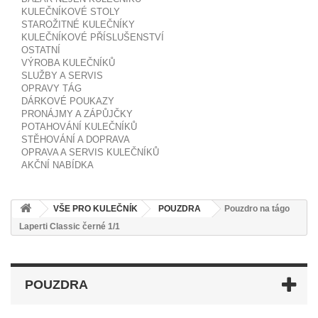
KULEČNÍKOVÉ STOLY
STAROŽITNÉ KULEČNÍKY
KULEČNÍKOVÉ PŘÍSLUŠENSTVÍ
OSTATNÍ
VÝROBA KULEČNÍKŮ
SLUŽBY A SERVIS
OPRAVY TÁG
DÁRKOVÉ POUKAZY
PRONÁJMY A ZÁPŮJČKY
POTAHOVÁNÍ KULEČNÍKŮ
STĚHOVÁNÍ A DOPRAVA
OPRAVA A SERVIS KULEČNÍKŮ
AKČNÍ NABÍDKA
VŠE PRO KULEČNÍK
POUZDRA
Pouzdro na tágo
Laperti Classic černé 1/1
POUZDRA