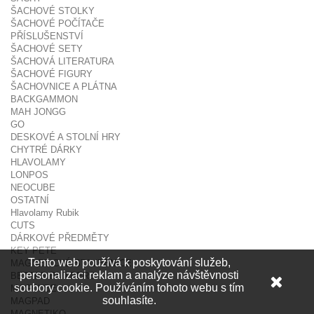
ŠACHOVÉ STOLKY
ŠACHOVÉ POČÍTAČE
PŘÍSLUŠENSTVÍ
ŠACHOVÉ SETY
ŠACHOVÁ LITERATURA
ŠACHOVÉ FIGURY
ŠACHOVNICE A PLÁTNA
BACKGAMMON
MAH JONGG
GO
DESKOVÉ A STOLNÍ HRY
CHYTRÉ DÁRKY
HLAVOLAMY
LONPOS
NEOCUBE
OSTATNÍ
Hlavolamy Rubik
CUTS
DÁRKOVÉ PŘEDMĚTY
KEY PETE
Tento web používá k poskytování služeb,
MAGNETICKÉ STAVEBNICE
personalizaci reklam a analýze návštěvnosti
BETTER BUILDERS
soubory cookie. Používáním tohoto webu s tím
MAGCUBE
souhlasíte.
MAGPAD
MAGNETIKO