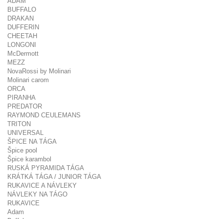
ADAM
BUFFALO
DRAKAN
DUFFERIN
CHEETAH
LONGONI
McDermott
MEZZ
NovaRossi by Molinari
Molinari carom
ORCA
PIRANHA
PREDATOR
RAYMOND CEULEMANS
TRITON
UNIVERSAL
ŠPICE NA TÁGA
Špice pool
Špice karambol
RUSKÁ PYRAMIDA TÁGA
KRÁTKÁ TÁGA / JUNIOR TÁGA
RUKAVICE A NÁVLEKY
NÁVLEKY NA TÁGO
RUKAVICE
Adam