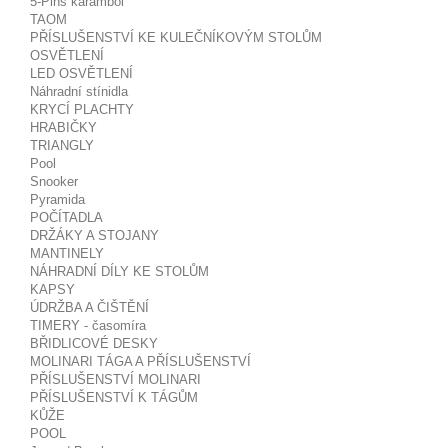
5-Pins karambol
TAOM
PŘÍSLUŠENSTVÍ KE KULEČNÍKOVÝM STOLŮM
OSVĚTLENÍ
LED OSVĚTLENÍ
Náhradní stínidla
KRYCÍ PLACHTY
HRABIČKY
TRIANGLY
Pool
Snooker
Pyramida
POČÍTADLA
DRŽÁKY A STOJANY
MANTINELY
NÁHRADNÍ DÍLY KE STOLŮM
KAPSY
ÚDRŽBA A ČIŠTĚNÍ
TIMERY - časomíra
BŘIDLICOVÉ DESKY
MOLINARI TÁGA A PŘÍSLUŠENSTVÍ
PŘÍSLUŠENSTVÍ MOLINARI
PŘÍSLUŠENSTVÍ K TÁGŮM
KŮŽE
POOL