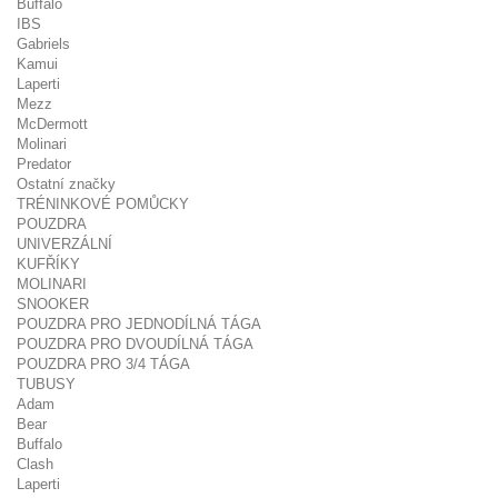
Buffalo
IBS
Gabriels
Kamui
Laperti
Mezz
McDermott
Molinari
Predator
Ostatní značky
TRÉNINKOVÉ POMŮCKY
POUZDRA
UNIVERZÁLNÍ
KUFŘÍKY
MOLINARI
SNOOKER
POUZDRA PRO JEDNODÍLNÁ TÁGA
POUZDRA PRO DVOUDÍLNÁ TÁGA
POUZDRA PRO 3/4 TÁGA
TUBUSY
Adam
Bear
Buffalo
Clash
Laperti