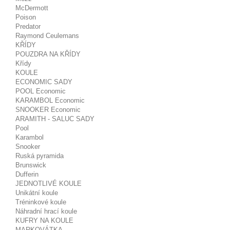
McDermott
Poison
Predator
Raymond Ceulemans
KŘÍDY
POUZDRA NA KŘÍDY
Křídy
KOULE
ECONOMIC SADY
POOL Economic
KARAMBOL Economic
SNOOKER Economic
ARAMITH - SALUC SADY
Pool
Karambol
Snooker
Ruská pyramida
Brunswick
Dufferin
JEDNOTLIVÉ KOULE
Unikátní koule
Tréninkové koule
Náhradní hrací koule
KUFRY NA KOULE
MARKOVÁTKA