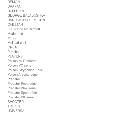
DEMON
DRAKAN
DUFFERIN
GEORGE BALABUSHKA
HARD WOOD / TYCOON
CHEETAH
LUCKY by McDermott
Mcdermott
MEZZ
Molinari pool
ORCA
Piranha
PLAYERS
Poison by Predator
Poison VX série
Poison Strychnine Série
Poison Arsenic série
Predator
Predator Revo série
Predator Blak série
Predator Sport série
Predator BK série
SHOOTER
TRITON
UNIVERSAL