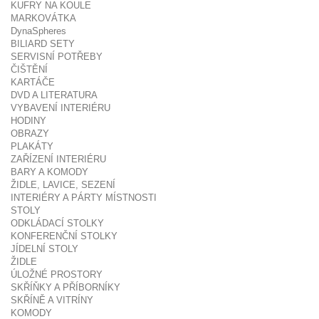
KUFRY NA KOULE
MARKOVÁTKA
DynaSpheres
BILIARD SETY
SERVISNÍ POTŘEBY
ČIŠTĚNÍ
KARTÁČE
DVD A LITERATURA
VYBAVENÍ INTERIÉRU
HODINY
OBRAZY
PLAKÁTY
ZAŘÍZENÍ INTERIÉRU
BARY A KOMODY
ŽIDLE, LAVICE, SEZENÍ
INTERIÉRY A PÁRTY MÍSTNOSTI
STOLY
ODKLÁDACÍ STOLKY
KONFERENČNÍ STOLKY
JÍDELNÍ STOLY
ŽIDLE
ÚLOŽNÉ PROSTORY
SKŘÍŇKY A PŘÍBORNÍKY
SKŘÍNĚ A VITRÍNY
KOMODY