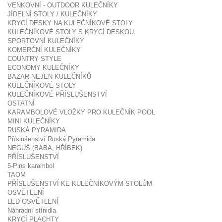
VENKOVNÍ - OUTDOOR KULEČNÍKY
JÍDELNÍ STOLY / KULEČNÍKY
KRYCÍ DESKY NA KULEČNÍKOVÉ STOLY
KULEČNÍKOVÉ STOLY S KRYCÍ DESKOU
SPORTOVNÍ KULEČNÍKY
KOMERČNÍ KULEČNÍKY
COUNTRY STYLE
ECONOMY KULEČNÍKY
BAZAR NEJEN KULEČNÍKŮ
KULEČNÍKOVÉ STOLY
KULEČNÍKOVÉ PŘÍSLUŠENSTVÍ
OSTATNÍ
KARAMBOLOVÉ VLOŽKY PRO KULEČNÍK POOL
MINI KULEČNÍKY
RUSKÁ PYRAMIDA
Příslušenství Ruská Pyramida
NEGUŠ (BÁBA, HŘÍBEK)
PŘÍSLUŠENSTVÍ
5-Pins karambol
TAOM
PŘÍSLUŠENSTVÍ KE KULEČNÍKOVÝM STOLŮM
OSVĚTLENÍ
LED OSVĚTLENÍ
Náhradní stínidla
KRYCÍ PLACHTY