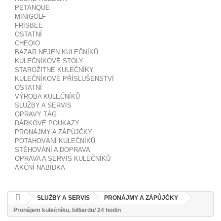
PETANQUE
MINIGOLF
FRISBEE
OSTATNÍ
CHEQIO
BAZAR NEJEN KULEČNÍKŮ
KULEČNÍKOVÉ STOLY
STAROŽITNÉ KULEČNÍKY
KULEČNÍKOVÉ PŘÍSLUŠENSTVÍ
OSTATNÍ
VÝROBA KULEČNÍKŮ
SLUŽBY A SERVIS
OPRAVY TÁG
DÁRKOVÉ POUKAZY
PRONÁJMY A ZÁPŮJČKY
POTAHOVÁNÍ KULEČNÍKŮ
STĚHOVÁNÍ A DOPRAVA
OPRAVA A SERVIS KULEČNÍKŮ
AKČNÍ NABÍDKA
SLUŽBY A SERVIS
PRONÁJMY A ZÁPŮJČKY
Pronájem kulečníku, billiardu/ 24 hodin