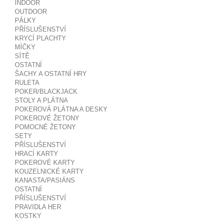
INDOOR
OUTDOOR
PÁLKY
PŘÍSLUŠENSTVÍ
KRYCÍ PLACHTY
MÍČKY
SÍTĚ
OSTATNÍ
ŠACHY A OSTATNÍ HRY
RULETA
POKER/BLACKJACK
STOLY A PLÁTNA
POKEROVÁ PLÁTNA A DESKY
POKEROVÉ ŽETONY
POMOCNÉ ŽETONY
SETY
PŘÍSLUŠENSTVÍ
HRACÍ KARTY
POKEROVÉ KARTY
KOUZELNICKÉ KARTY
KANASTA/PASIÁNS
OSTATNÍ
PŘÍSLUŠENSTVÍ
PRAVIDLA HER
KOSTKY