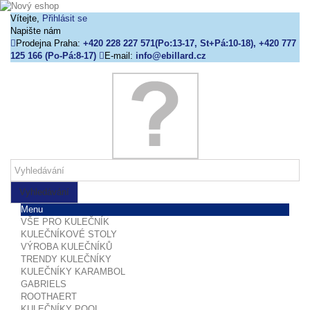
Vítejte,
Přihlásit se
Napište nám
Prodejna Praha:
+420 228 227 571(Po:13-17, St+Pá:10-18), +420 777
125 166 (Po-Pá:8-17)
E-mail:
info@ebillard.cz
Vyhledávání
Menu
VŠE PRO KULEČNÍK
KULEČNÍKOVÉ STOLY
VÝROBA KULEČNÍKŮ
TRENDY KULEČNÍKY
KULEČNÍKY KARAMBOL
GABRIELS
ROOTHAERT
KULEČNÍKY POOL