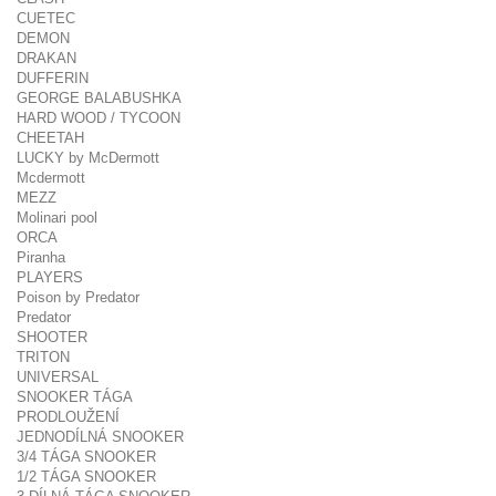
CUETEC
DEMON
DRAKAN
DUFFERIN
GEORGE BALABUSHKA
HARD WOOD / TYCOON
CHEETAH
LUCKY by McDermott
Mcdermott
MEZZ
Molinari pool
ORCA
Piranha
PLAYERS
Poison by Predator
Predator
SHOOTER
TRITON
UNIVERSAL
SNOOKER TÁGA
PRODLOUŽENÍ
JEDNODÍLNÁ SNOOKER
3/4 TÁGA SNOOKER
1/2 TÁGA SNOOKER