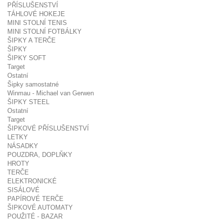
PŘÍSLUŠENSTVÍ
TÁHLOVÉ HOKEJE
MINI STOLNÍ TENIS
MINI STOLNÍ FOTBÁLKY
ŠIPKY A TERČE
ŠIPKY
ŠIPKY SOFT
Target
Ostatní
Šipky samostatné
Winmau - Michael van Gerwen
ŠIPKY STEEL
Ostatní
Target
ŠIPKOVÉ PŘÍSLUŠENSTVÍ
LETKY
NÁSADKY
POUZDRA, DOPLŇKY
HROTY
TERČE
ELEKTRONICKÉ
SISÁLOVÉ
PAPÍROVÉ TERČE
ŠIPKOVÉ AUTOMATY
POUŽITÉ - BAZAR