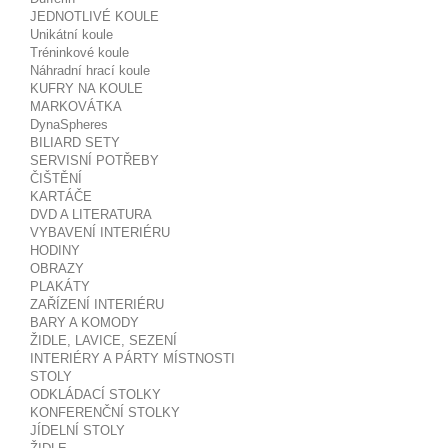
JEDNOTLIVÉ KOULE
Unikátní koule
Tréninkové koule
Náhradní hrací koule
KUFRY NA KOULE
MARKOVÁTKA
DynaSpheres
BILIARD SETY
SERVISNÍ POTŘEBY
ČIŠTĚNÍ
KARTÁČE
DVD A LITERATURA
VYBAVENÍ INTERIÉRU
HODINY
OBRAZY
PLAKÁTY
ZAŘÍZENÍ INTERIÉRU
BARY A KOMODY
ŽIDLE, LAVICE, SEZENÍ
INTERIÉRY A PÁRTY MÍSTNOSTI
STOLY
ODKLÁDACÍ STOLKY
KONFERENČNÍ STOLKY
JÍDELNÍ STOLY