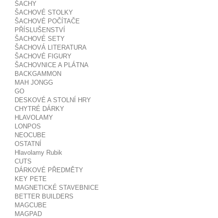
ŠACHY
ŠACHOVÉ STOLKY
ŠACHOVÉ POČÍTAČE
PŘÍSLUŠENSTVÍ
ŠACHOVÉ SETY
ŠACHOVÁ LITERATURA
ŠACHOVÉ FIGURY
ŠACHOVNICE A PLÁTNA
BACKGAMMON
MAH JONGG
GO
DESKOVÉ A STOLNÍ HRY
CHYTRÉ DÁRKY
HLAVOLAMY
LONPOS
NEOCUBE
OSTATNÍ
Hlavolamy Rubik
CUTS
DÁRKOVÉ PŘEDMĚTY
KEY PETE
MAGNETICKÉ STAVEBNICE
BETTER BUILDERS
MAGCUBE
MAGPAD