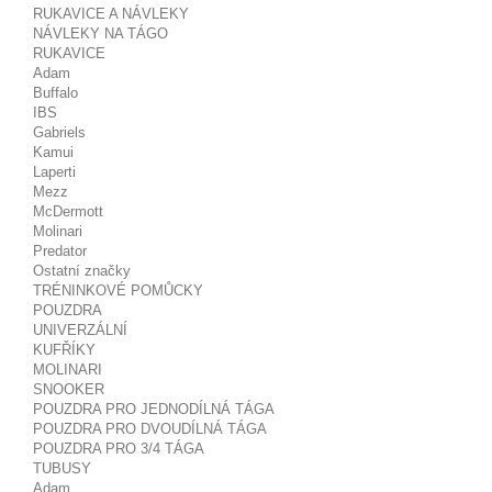
RUKAVICE A NÁVLEKY
NÁVLEKY NA TÁGO
RUKAVICE
Adam
Buffalo
IBS
Gabriels
Kamui
Laperti
Mezz
McDermott
Molinari
Predator
Ostatní značky
TRÉNINKOVÉ POMŮCKY
POUZDRA
UNIVERZÁLNÍ
KUFŘÍKY
MOLINARI
SNOOKER
POUZDRA PRO JEDNODÍLNÁ TÁGA
POUZDRA PRO DVOUDÍLNÁ TÁGA
POUZDRA PRO 3/4 TÁGA
TUBUSY
Adam