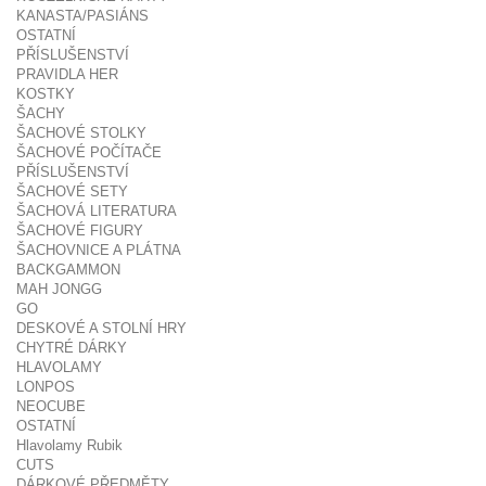
KANASTA/PASIÁNS
OSTATNÍ
PŘÍSLUŠENSTVÍ
PRAVIDLA HER
KOSTKY
ŠACHY
ŠACHOVÉ STOLKY
ŠACHOVÉ POČÍTAČE
PŘÍSLUŠENSTVÍ
ŠACHOVÉ SETY
ŠACHOVÁ LITERATURA
ŠACHOVÉ FIGURY
ŠACHOVNICE A PLÁTNA
BACKGAMMON
MAH JONGG
GO
DESKOVÉ A STOLNÍ HRY
CHYTRÉ DÁRKY
HLAVOLAMY
LONPOS
NEOCUBE
OSTATNÍ
Hlavolamy Rubik
CUTS
DÁRKOVÉ PŘEDMĚTY