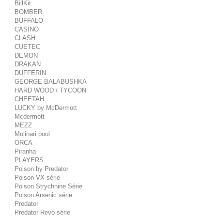
BillKit
BOMBER
BUFFALO
CASINO
CLASH
CUETEC
DEMON
DRAKAN
DUFFERIN
GEORGE BALABUSHKA
HARD WOOD / TYCOON
CHEETAH
LUCKY by McDermott
Mcdermott
MEZZ
Molinari pool
ORCA
Piranha
PLAYERS
Poison by Predator
Poison VX série
Poison Strychnine Série
Poison Arsenic série
Predator
Predator Revo série