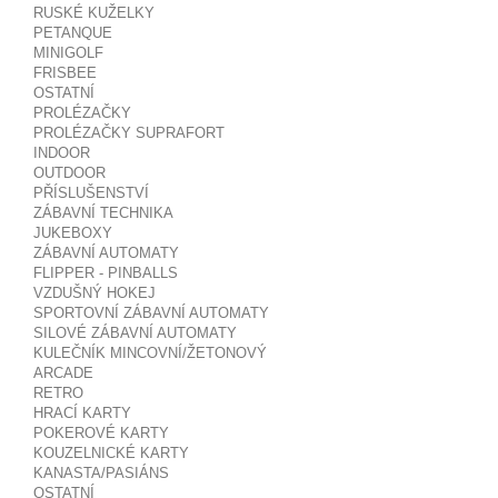
RUSKÉ KUŽELKY
PETANQUE
MINIGOLF
FRISBEE
OSTATNÍ
PROLÉZAČKY
PROLÉZAČKY SUPRAFORT
INDOOR
OUTDOOR
PŘÍSLUŠENSTVÍ
ZÁBAVNÍ TECHNIKA
JUKEBOXY
ZÁBAVNÍ AUTOMATY
FLIPPER - PINBALLS
VZDUŠNÝ HOKEJ
SPORTOVNÍ ZÁBAVNÍ AUTOMATY
SILOVÉ ZÁBAVNÍ AUTOMATY
KULEČNÍK MINCOVNÍ/ŽETONOVÝ
ARCADE
RETRO
HRACÍ KARTY
POKEROVÉ KARTY
KOUZELNICKÉ KARTY
KANASTA/PASIÁNS
OSTATNÍ