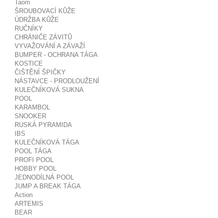
Taom
ŠROUBOVACÍ KŮŽE
ÚDRŽBA KŮŽE
RUČNÍKY
CHRÁNIČE ZÁVITŮ
VYVAŽOVÁNÍ A ZÁVAŽÍ
BUMPER - OCHRANA TÁGA
KOSTICE
ČIŠTĚNÍ ŠPIČKY
NÁSTAVCE - PRODLOUŽENÍ
KULEČNÍKOVÁ SUKNA
POOL
KARAMBOL
SNOOKER
RUSKÁ PYRAMIDA
IBS
KULEČNÍKOVÁ TÁGA
POOL TÁGA
PROFI POOL
HOBBY POOL
JEDNODÍLNÁ POOL
JUMP A BREAK TÁGA
Action
ARTEMIS
BEAR