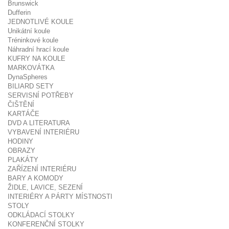
Brunswick
Dufferin
JEDNOTLIVÉ KOULE
Unikátní koule
Tréninkové koule
Náhradní hrací koule
KUFRY NA KOULE
MARKOVÁTKA
DynaSpheres
BILIARD SETY
SERVISNÍ POTŘEBY
ČIŠTĚNÍ
KARTÁČE
DVD A LITERATURA
VYBAVENÍ INTERIÉRU
HODINY
OBRAZY
PLAKÁTY
ZAŘÍZENÍ INTERIÉRU
BARY A KOMODY
ŽIDLE, LAVICE, SEZENÍ
INTERIÉRY A PÁRTY MÍSTNOSTI
STOLY
ODKLÁDACÍ STOLKY
KONFERENČNÍ STOLKY