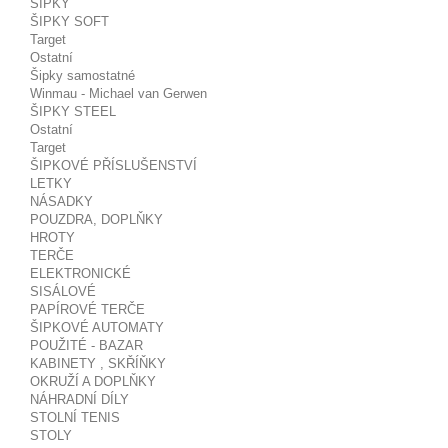
ŠIPKY
ŠIPKY SOFT
Target
Ostatní
Šipky samostatné
Winmau - Michael van Gerwen
ŠIPKY STEEL
Ostatní
Target
ŠIPKOVÉ PŘÍSLUŠENSTVÍ
LETKY
NÁSADKY
POUZDRA, DOPLŇKY
HROTY
TERČE
ELEKTRONICKÉ
SISÁLOVÉ
PAPÍROVÉ TERČE
ŠIPKOVÉ AUTOMATY
POUŽITÉ - BAZAR
KABINETY , SKŘÍŇKY
OKRUŽÍ A DOPLŇKY
NÁHRADNÍ DÍLY
STOLNÍ TENIS
STOLY