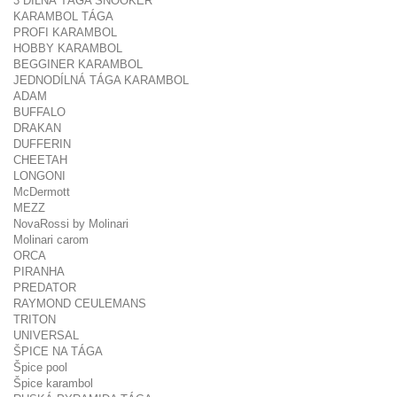
3 DÍLNÁ TÁGA SNOOKER
KARAMBOL TÁGA
PROFI KARAMBOL
HOBBY KARAMBOL
BEGGINER KARAMBOL
JEDNODÍLNÁ TÁGA KARAMBOL
ADAM
BUFFALO
DRAKAN
DUFFERIN
CHEETAH
LONGONI
McDermott
MEZZ
NovaRossi by Molinari
Molinari carom
ORCA
PIRANHA
PREDATOR
RAYMOND CEULEMANS
TRITON
UNIVERSAL
ŠPICE NA TÁGA
Špice pool
Špice karambol