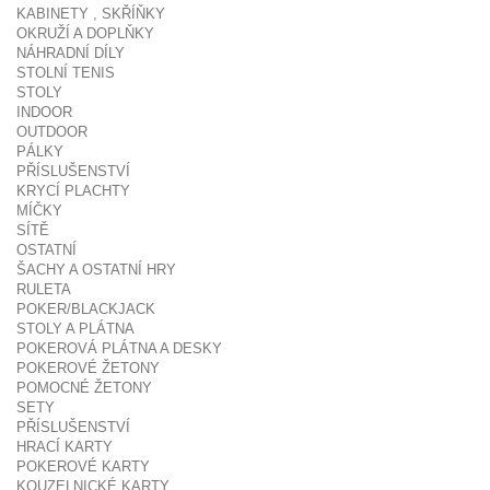
KABINETY , SKŘÍŇKY
OKRUŽÍ A DOPLŇKY
NÁHRADNÍ DÍLY
STOLNÍ TENIS
STOLY
INDOOR
OUTDOOR
PÁLKY
PŘÍSLUŠENSTVÍ
KRYCÍ PLACHTY
MÍČKY
SÍTĚ
OSTATNÍ
ŠACHY A OSTATNÍ HRY
RULETA
POKER/BLACKJACK
STOLY A PLÁTNA
POKEROVÁ PLÁTNA A DESKY
POKEROVÉ ŽETONY
POMOCNÉ ŽETONY
SETY
PŘÍSLUŠENSTVÍ
HRACÍ KARTY
POKEROVÉ KARTY
KOUZELNICKÉ KARTY