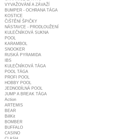
VYVAŽOVÁNÍ A ZÁVAŽÍ
BUMPER - OCHRANA TÁGA
KOSTICE
ČIŠTĚNÍ ŠPIČKY
NÁSTAVCE - PRODLOUŽENÍ
KULEČNÍKOVÁ SUKNA
POOL
KARAMBOL
SNOOKER
RUSKÁ PYRAMIDA
IBS
KULEČNÍKOVÁ TÁGA
POOL TÁGA
PROFI POOL
HOBBY POOL
JEDNODÍLNÁ POOL
JUMP A BREAK TÁGA
Action
ARTEMIS
BEAR
BillKit
BOMBER
BUFFALO
CASINO
CLASH