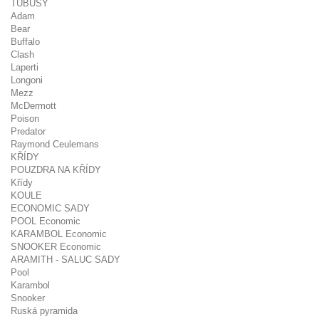
TUBUSY
Adam
Bear
Buffalo
Clash
Laperti
Longoni
Mezz
McDermott
Poison
Predator
Raymond Ceulemans
KŘÍDY
POUZDRA NA KŘÍDY
Křídy
KOULE
ECONOMIC SADY
POOL Economic
KARAMBOL Economic
SNOOKER Economic
ARAMITH - SALUC SADY
Pool
Karambol
Snooker
Ruská pyramida