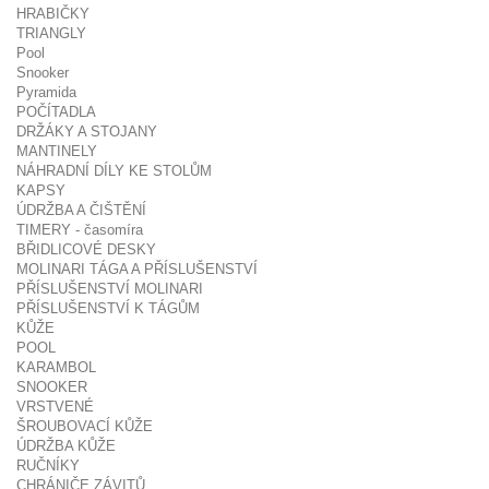
HRABIČKY
TRIANGLY
Pool
Snooker
Pyramida
POČÍTADLA
DRŽÁKY A STOJANY
MANTINELY
NÁHRADNÍ DÍLY KE STOLŮM
KAPSY
ÚDRŽBA A ČIŠTĚNÍ
TIMERY - časomíra
BŘIDLICOVÉ DESKY
MOLINARI TÁGA A PŘÍSLUŠENSTVÍ
PŘÍSLUŠENSTVÍ MOLINARI
PŘÍSLUŠENSTVÍ K TÁGŮM
KŮŽE
POOL
KARAMBOL
SNOOKER
VRSTVENÉ
ŠROUBOVACÍ KŮŽE
ÚDRŽBA KŮŽE
RUČNÍKY
CHRÁNIČE ZÁVITŮ