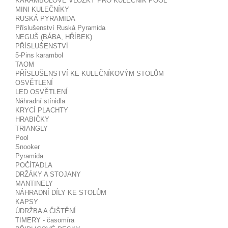
KARAMBOLOVÉ VLOŽKY PRO KULEČNÍK POOL
MINI KULEČNÍKY
RUSKÁ PYRAMIDA
Příslušenství Ruská Pyramida
NEGUŠ (BÁBA, HŘÍBEK)
PŘÍSLUŠENSTVÍ
5-Pins karambol
TAOM
PŘÍSLUŠENSTVÍ KE KULEČNÍKOVÝM STOLŮM
OSVĚTLENÍ
LED OSVĚTLENÍ
Náhradní stínidla
KRYCÍ PLACHTY
HRABIČKY
TRIANGLY
Pool
Snooker
Pyramida
POČÍTADLA
DRŽÁKY A STOJANY
MANTINELY
NÁHRADNÍ DÍLY KE STOLŮM
KAPSY
ÚDRŽBA A ČIŠTĚNÍ
TIMERY - časomíra