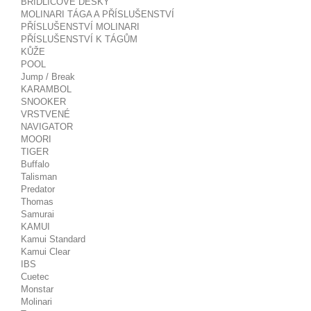
BŘIDLICOVÉ DESKY
MOLINARI TÁGA A PŘÍSLUŠENSTVÍ
PŘÍSLUŠENSTVÍ MOLINARI
PŘÍSLUŠENSTVÍ K TÁGŮM
KŮŽE
POOL
Jump / Break
KARAMBOL
SNOOKER
VRSTVENÉ
NAVIGATOR
MOORI
TIGER
Buffalo
Talisman
Predator
Thomas
Samurai
KAMUI
Kamui Standard
Kamui Clear
IBS
Cuetec
Monstar
Molinari