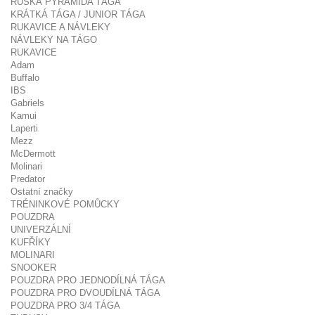
RUSKÁ PYRAMIDA TÁGA
KRÁTKÁ TÁGA / JUNIOR TÁGA
RUKAVICE A NÁVLEKY
NÁVLEKY NA TÁGO
RUKAVICE
Adam
Buffalo
IBS
Gabriels
Kamui
Laperti
Mezz
McDermott
Molinari
Predator
Ostatní značky
TRÉNINKOVÉ POMŮCKY
POUZDRA
UNIVERZÁLNÍ
KUFŘÍKY
MOLINARI
SNOOKER
POUZDRA PRO JEDNODÍLNÁ TÁGA
POUZDRA PRO DVOUDÍLNÁ TÁGA
POUZDRA PRO 3/4 TÁGA