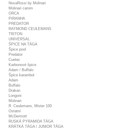
NovaRossi by Molinari
Molinari carom
ORCA
PIRANHA
PREDATOR
RAYMOND CEULEMANS
TRITON
UNIVERSAL
ŠPICE NA TÁGA
Špice pool
Predator
Cuetec
Karbonové špice
Adam / Buffalo
Špice karambol
Adam
Buffalo
Drakan
Longoni
Molinari
R. Ceulemans, Mister 100
Ostatní
McDermott
RUSKÁ PYRAMIDA TÁGA
KRÁTKÁ TÁGA / JUNIOR TÁGA