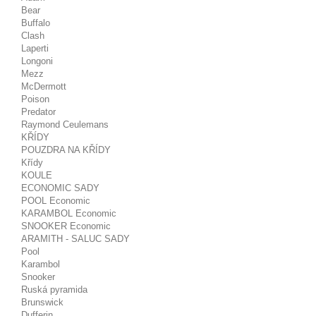
Bear
Buffalo
Clash
Laperti
Longoni
Mezz
McDermott
Poison
Predator
Raymond Ceulemans
KŘÍDY
POUZDRA NA KŘÍDY
Křídy
KOULE
ECONOMIC SADY
POOL Economic
KARAMBOL Economic
SNOOKER Economic
ARAMITH - SALUC SADY
Pool
Karambol
Snooker
Ruská pyramida
Brunswick
Dufferin