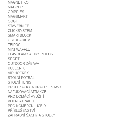
MAGNETIKO
MAGPLUS
GRIPPIES
MAGSMART
OOGI
STAVEBNICE
CLICKSYSTEM
SMARTBLOCK
OBLUDÁRIUM
TEIFOC
MINI WAFFLE
HLAVOLAMY A HRY PHILOS
SPORT
OUTDOOR ZÁBAVA
KULEČNÍK
AIR HOCKEY
STOLNÍ FOTBAL
STOLNÍ TENIS
PROLÉZAČKY A HRACÍ SESTAVY
NAFUKOVACÍ ATRAKCE
PRO DOMÁCÍ VYUŽITÍ
VODNÍ ATRAKCE
PRO KOMERČNÍ ÚČELY
PŘÍSLUŠENSTVÍ
ZAHRADNÍ ŠACHY A STOLKY