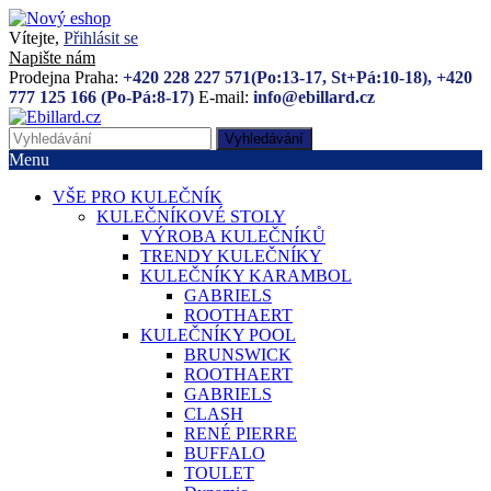
Vítejte,
Přihlásit se
Napište nám
Prodejna Praha:
+420 228 227 571(Po:13-17, St+Pá:10-18), +420
777 125 166 (Po-Pá:8-17)
E-mail:
info@ebillard.cz
Vyhledávání
Menu
VŠE PRO KULEČNÍK
KULEČNÍKOVÉ STOLY
VÝROBA KULEČNÍKŮ
TRENDY KULEČNÍKY
KULEČNÍKY KARAMBOL
GABRIELS
ROOTHAERT
KULEČNÍKY POOL
BRUNSWICK
ROOTHAERT
GABRIELS
CLASH
RENÉ PIERRE
BUFFALO
TOULET