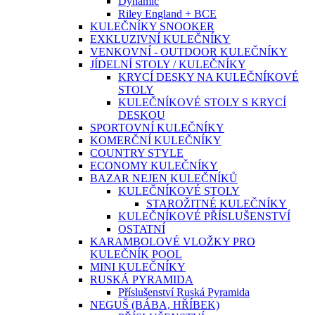
Dynamic
Riley England + BCE
KULEČNÍKY SNOOKER
EXKLUZIVNÍ KULEČNÍKY
VENKOVNÍ - OUTDOOR KULEČNÍKY
JÍDELNÍ STOLY / KULEČNÍKY
KRYCÍ DESKY NA KULEČNÍKOVÉ
STOLY
KULEČNÍKOVÉ STOLY S KRYCÍ
DESKOU
SPORTOVNÍ KULEČNÍKY
KOMERČNÍ KULEČNÍKY
COUNTRY STYLE
ECONOMY KULEČNÍKY
BAZAR NEJEN KULEČNÍKŮ
KULEČNÍKOVÉ STOLY
STAROŽITNÉ KULEČNÍKY
KULEČNÍKOVÉ PŘÍSLUŠENSTVÍ
OSTATNÍ
KARAMBOLOVÉ VLOŽKY PRO
KULEČNÍK POOL
MINI KULEČNÍKY
RUSKÁ PYRAMIDA
Příslušenství Ruská Pyramida
NEGUŠ (BÁBA, HŘÍBEK)