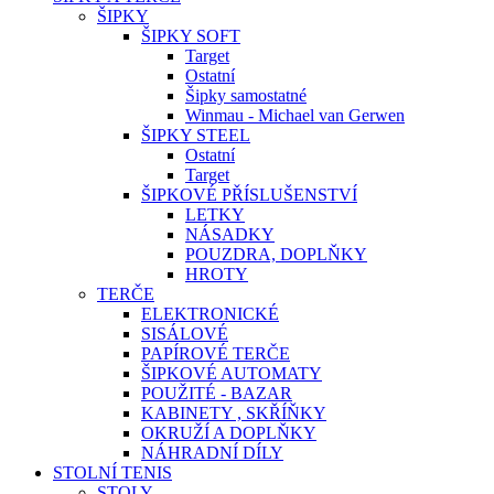
ŠIPKY
ŠIPKY SOFT
Target
Ostatní
Šipky samostatné
Winmau - Michael van Gerwen
ŠIPKY STEEL
Ostatní
Target
ŠIPKOVÉ PŘÍSLUŠENSTVÍ
LETKY
NÁSADKY
POUZDRA, DOPLŇKY
HROTY
TERČE
ELEKTRONICKÉ
SISÁLOVÉ
PAPÍROVÉ TERČE
ŠIPKOVÉ AUTOMATY
POUŽITÉ - BAZAR
KABINETY , SKŘÍŇKY
OKRUŽÍ A DOPLŇKY
NÁHRADNÍ DÍLY
STOLNÍ TENIS
STOLY