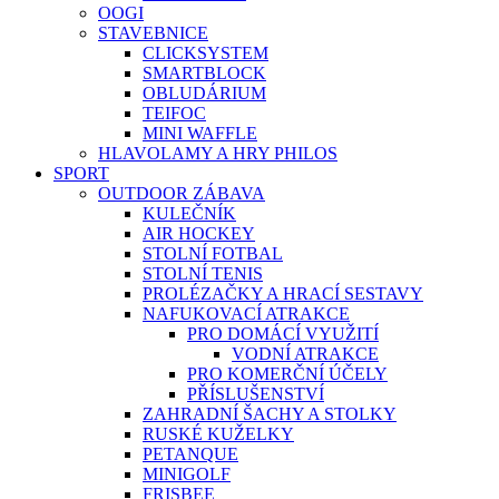
OOGI
STAVEBNICE
CLICKSYSTEM
SMARTBLOCK
OBLUDÁRIUM
TEIFOC
MINI WAFFLE
HLAVOLAMY A HRY PHILOS
SPORT
OUTDOOR ZÁBAVA
KULEČNÍK
AIR HOCKEY
STOLNÍ FOTBAL
STOLNÍ TENIS
PROLÉZAČKY A HRACÍ SESTAVY
NAFUKOVACÍ ATRAKCE
PRO DOMÁCÍ VYUŽITÍ
VODNÍ ATRAKCE
PRO KOMERČNÍ ÚČELY
PŘÍSLUŠENSTVÍ
ZAHRADNÍ ŠACHY A STOLKY
RUSKÉ KUŽELKY
PETANQUE
MINIGOLF
FRISBEE