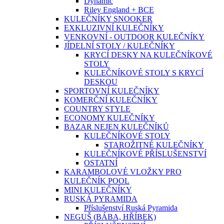
Dynamic
Riley England + BCE
KULEČNÍKY SNOOKER
EXKLUZIVNÍ KULEČNÍKY
VENKOVNÍ - OUTDOOR KULEČNÍKY
JÍDELNÍ STOLY / KULEČNÍKY
KRYCÍ DESKY NA KULEČNÍKOVÉ
STOLY
KULEČNÍKOVÉ STOLY S KRYCÍ
DESKOU
SPORTOVNÍ KULEČNÍKY
KOMERČNÍ KULEČNÍKY
COUNTRY STYLE
ECONOMY KULEČNÍKY
BAZAR NEJEN KULEČNÍKŮ
KULEČNÍKOVÉ STOLY
STAROŽITNÉ KULEČNÍKY
KULEČNÍKOVÉ PŘÍSLUŠENSTVÍ
OSTATNÍ
KARAMBOLOVÉ VLOŽKY PRO
KULEČNÍK POOL
MINI KULEČNÍKY
RUSKÁ PYRAMIDA
Příslušenství Ruská Pyramida
NEGUŠ (BÁBA, HŘÍBEK)