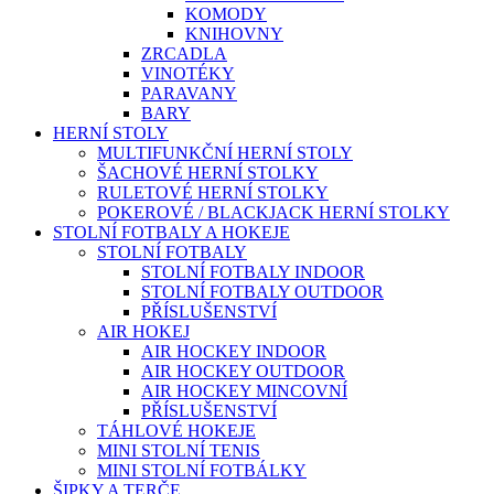
KOMODY
KNIHOVNY
ZRCADLA
VINOTÉKY
PARAVANY
BARY
HERNÍ STOLY
MULTIFUNKČNÍ HERNÍ STOLY
ŠACHOVÉ HERNÍ STOLKY
RULETOVÉ HERNÍ STOLKY
POKEROVÉ / BLACKJACK HERNÍ STOLKY
STOLNÍ FOTBALY A HOKEJE
STOLNÍ FOTBALY
STOLNÍ FOTBALY INDOOR
STOLNÍ FOTBALY OUTDOOR
PŘÍSLUŠENSTVÍ
AIR HOKEJ
AIR HOCKEY INDOOR
AIR HOCKEY OUTDOOR
AIR HOCKEY MINCOVNÍ
PŘÍSLUŠENSTVÍ
TÁHLOVÉ HOKEJE
MINI STOLNÍ TENIS
MINI STOLNÍ FOTBÁLKY
ŠIPKY A TERČE