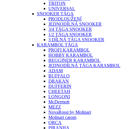
TRITON
UNIVERSAL
SNOOKER TÁGA
PRODLOUŽENÍ
JEDNODÍLNÁ SNOOKER
3/4 TÁGA SNOOKER
1/2 TÁGA SNOOKER
3 DÍLNÁ TÁGA SNOOKER
KARAMBOL TÁGA
PROFI KARAMBOL
HOBBY KARAMBOL
BEGGINER KARAMBOL
JEDNODÍLNÁ TÁGA KARAMBOL
ADAM
BUFFALO
DRAKAN
DUFFERIN
CHEETAH
LONGONI
McDermott
MEZZ
NovaRossi by Molinari
Molinari carom
ORCA
PIRANHA