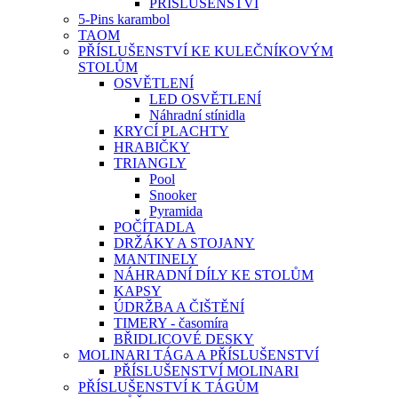
PŘÍSLUŠENSTVÍ
5-Pins karambol
TAOM
PŘÍSLUŠENSTVÍ KE KULEČNÍKOVÝM
STOLŮM
OSVĚTLENÍ
LED OSVĚTLENÍ
Náhradní stínidla
KRYCÍ PLACHTY
HRABIČKY
TRIANGLY
Pool
Snooker
Pyramida
POČÍTADLA
DRŽÁKY A STOJANY
MANTINELY
NÁHRADNÍ DÍLY KE STOLŮM
KAPSY
ÚDRŽBA A ČIŠTĚNÍ
TIMERY - časomíra
BŘIDLICOVÉ DESKY
MOLINARI TÁGA A PŘÍSLUŠENSTVÍ
PŘÍSLUŠENSTVÍ MOLINARI
PŘÍSLUŠENSTVÍ K TÁGŮM