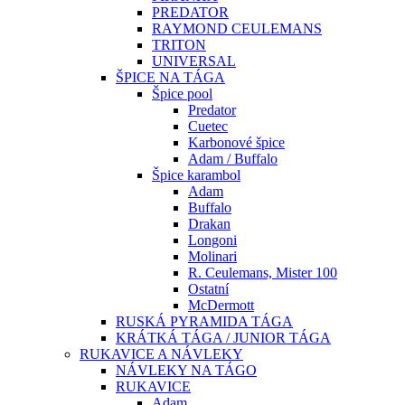
PREDATOR
RAYMOND CEULEMANS
TRITON
UNIVERSAL
ŠPICE NA TÁGA
Špice pool
Predator
Cuetec
Karbonové špice
Adam / Buffalo
Špice karambol
Adam
Buffalo
Drakan
Longoni
Molinari
R. Ceulemans, Mister 100
Ostatní
McDermott
RUSKÁ PYRAMIDA TÁGA
KRÁTKÁ TÁGA / JUNIOR TÁGA
RUKAVICE A NÁVLEKY
NÁVLEKY NA TÁGO
RUKAVICE
Adam