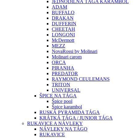
JEDNODÍLNÁ TÁGA KARAMBOL
ADAM
BUFFALO
DRAKAN
DUFFERIN
CHEETAH
LONGONI
McDermott
MEZZ
NovaRossi by Molinari
Molinari carom
ORCA
PIRANHA
PREDATOR
RAYMOND CEULEMANS
TRITON
UNIVERSAL
ŠPICE NA TÁGA
Špice pool
Špice karambol
RUSKÁ PYRAMIDA TÁGA
KRÁTKÁ TÁGA / JUNIOR TÁGA
RUKAVICE A NÁVLEKY
NÁVLEKY NA TÁGO
RUKAVICE