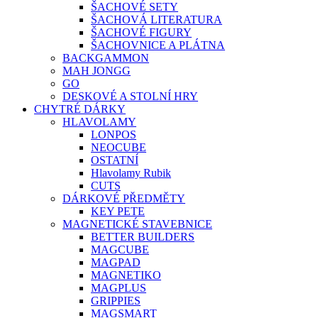
ŠACHOVÉ SETY
ŠACHOVÁ LITERATURA
ŠACHOVÉ FIGURY
ŠACHOVNICE A PLÁTNA
BACKGAMMON
MAH JONGG
GO
DESKOVÉ A STOLNÍ HRY
CHYTRÉ DÁRKY
HLAVOLAMY
LONPOS
NEOCUBE
OSTATNÍ
Hlavolamy Rubik
CUTS
DÁRKOVÉ PŘEDMĚTY
KEY PETE
MAGNETICKÉ STAVEBNICE
BETTER BUILDERS
MAGCUBE
MAGPAD
MAGNETIKO
MAGPLUS
GRIPPIES
MAGSMART