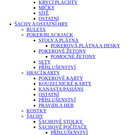
KRYCÍ PLACHTY
MÍČKY
SÍTĚ
OSTATNÍ
ŠACHY A OSTATNÍ HRY
RULETA
POKER/BLACKJACK
STOLY A PLÁTNA
POKEROVÁ PLÁTNA A DESKY
POKEROVÉ ŽETONY
POMOCNÉ ŽETONY
SETY
PŘÍSLUŠENSTVÍ
HRACÍ KARTY
POKEROVÉ KARTY
KOUZELNICKÉ KARTY
KANASTA/PASIÁNS
OSTATNÍ
PŘÍSLUŠENSTVÍ
PRAVIDLA HER
KOSTKY
ŠACHY
ŠACHOVÉ STOLKY
ŠACHOVÉ POČÍTAČE
PŘÍSLUŠENSTVÍ