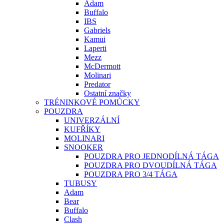
Adam
Buffalo
IBS
Gabriels
Kamui
Laperti
Mezz
McDermott
Molinari
Predator
Ostatní značky
TRÉNINKOVÉ POMŮCKY
POUZDRA
UNIVERZÁLNÍ
KUFŘÍKY
MOLINARI
SNOOKER
POUZDRA PRO JEDNODÍLNÁ TÁGA
POUZDRA PRO DVOUDÍLNÁ TÁGA
POUZDRA PRO 3/4 TÁGA
TUBUSY
Adam
Bear
Buffalo
Clash