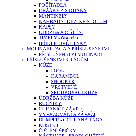
POČÍTADLA
DRŽÁKY A STOJANY
MANTINELY
NÁHRADNÍ DÍLY KE STOLŮM
KAPSY
ÚDRŽBA A ČIŠTĚNÍ
TIMERY - časomíra
BŘIDLICOVÉ DESKY
MOLINARI TÁGA A PŘÍSLUŠENSTVÍ
PŘÍSLUŠENSTVÍ MOLINARI
PŘÍSLUŠENSTVÍ K TÁGŮM
KŮŽE
POOL
KARAMBOL
SNOOKER
VRSTVENÉ
ŠROUBOVACÍ KŮŽE
ÚDRŽBA KŮŽE
RUČNÍKY
CHRÁNIČE ZÁVITŮ
VYVAŽOVÁNÍ A ZÁVAŽÍ
BUMPER - OCHRANA TÁGA
KOSTICE
ČIŠTĚNÍ ŠPIČKY