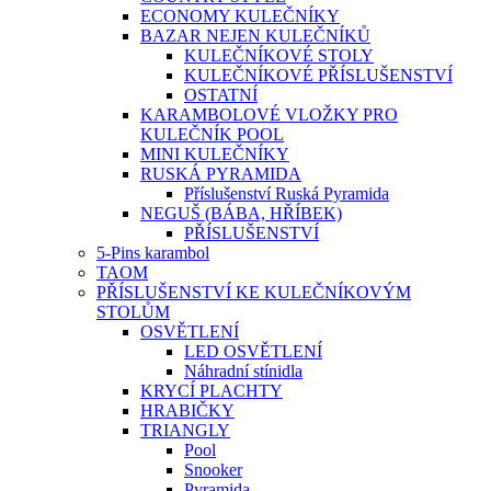
ECONOMY KULEČNÍKY
BAZAR NEJEN KULEČNÍKŮ
KULEČNÍKOVÉ STOLY
KULEČNÍKOVÉ PŘÍSLUŠENSTVÍ
OSTATNÍ
KARAMBOLOVÉ VLOŽKY PRO
KULEČNÍK POOL
MINI KULEČNÍKY
RUSKÁ PYRAMIDA
Příslušenství Ruská Pyramida
NEGUŠ (BÁBA, HŘÍBEK)
PŘÍSLUŠENSTVÍ
5-Pins karambol
TAOM
PŘÍSLUŠENSTVÍ KE KULEČNÍKOVÝM
STOLŮM
OSVĚTLENÍ
LED OSVĚTLENÍ
Náhradní stínidla
KRYCÍ PLACHTY
HRABIČKY
TRIANGLY
Pool
Snooker
Pyramida