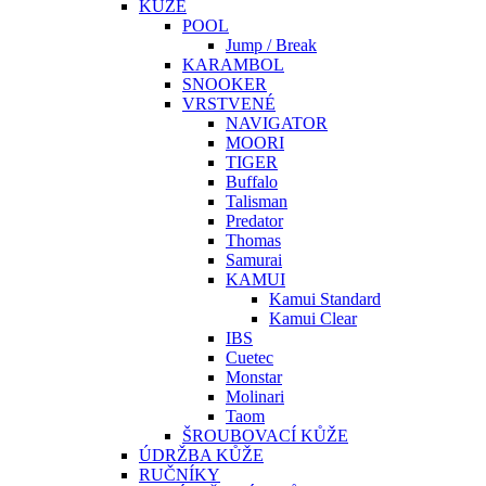
KŮŽE
POOL
Jump / Break
KARAMBOL
SNOOKER
VRSTVENÉ
NAVIGATOR
MOORI
TIGER
Buffalo
Talisman
Predator
Thomas
Samurai
KAMUI
Kamui Standard
Kamui Clear
IBS
Cuetec
Monstar
Molinari
Taom
ŠROUBOVACÍ KŮŽE
ÚDRŽBA KŮŽE
RUČNÍKY