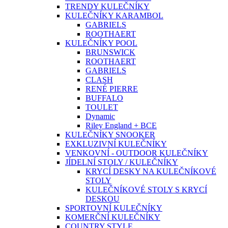
TRENDY KULEČNÍKY
KULEČNÍKY KARAMBOL
GABRIELS
ROOTHAERT
KULEČNÍKY POOL
BRUNSWICK
ROOTHAERT
GABRIELS
CLASH
RENÉ PIERRE
BUFFALO
TOULET
Dynamic
Riley England + BCE
KULEČNÍKY SNOOKER
EXKLUZIVNÍ KULEČNÍKY
VENKOVNÍ - OUTDOOR KULEČNÍKY
JÍDELNÍ STOLY / KULEČNÍKY
KRYCÍ DESKY NA KULEČNÍKOVÉ
STOLY
KULEČNÍKOVÉ STOLY S KRYCÍ
DESKOU
SPORTOVNÍ KULEČNÍKY
KOMERČNÍ KULEČNÍKY
COUNTRY STYLE