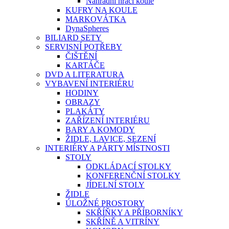
Náhradní hrací koule
KUFRY NA KOULE
MARKOVÁTKA
DynaSpheres
BILIARD SETY
SERVISNÍ POTŘEBY
ČIŠTĚNÍ
KARTÁČE
DVD A LITERATURA
VYBAVENÍ INTERIÉRU
HODINY
OBRAZY
PLAKÁTY
ZAŘÍZENÍ INTERIÉRU
BARY A KOMODY
ŽIDLE, LAVICE, SEZENÍ
INTERIÉRY A PÁRTY MÍSTNOSTI
STOLY
ODKLÁDACÍ STOLKY
KONFERENČNÍ STOLKY
JÍDELNÍ STOLY
ŽIDLE
ÚLOŽNÉ PROSTORY
SKŘÍŇKY A PŘÍBORNÍKY
SKŘÍNĚ A VITRÍNY