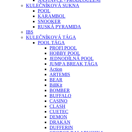
NÁSTAVCE - PRODLOUŽENÍ
KULEČNÍKOVÁ SUKNA
POOL
KARAMBOL
SNOOKER
RUSKÁ PYRAMIDA
IBS
KULEČNÍKOVÁ TÁGA
POOL TÁGA
PROFI POOL
HOBBY POOL
JEDNODÍLNÁ POOL
JUMP A BREAK TÁGA
Action
ARTEMIS
BEAR
BillKit
BOMBER
BUFFALO
CASINO
CLASH
CUETEC
DEMON
DRAKAN
DUFFERIN