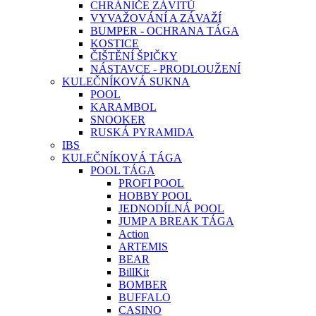
CHRÁNIČE ZÁVITŮ
VYVAŽOVÁNÍ A ZÁVAŽÍ
BUMPER - OCHRANA TÁGA
KOSTICE
ČIŠTĚNÍ ŠPIČKY
NÁSTAVCE - PRODLOUŽENÍ
KULEČNÍKOVÁ SUKNA
POOL
KARAMBOL
SNOOKER
RUSKÁ PYRAMIDA
IBS
KULEČNÍKOVÁ TÁGA
POOL TÁGA
PROFI POOL
HOBBY POOL
JEDNODÍLNÁ POOL
JUMP A BREAK TÁGA
Action
ARTEMIS
BEAR
BillKit
BOMBER
BUFFALO
CASINO