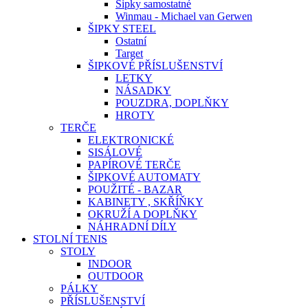
Šipky samostatné
Winmau - Michael van Gerwen
ŠIPKY STEEL
Ostatní
Target
ŠIPKOVÉ PŘÍSLUŠENSTVÍ
LETKY
NÁSADKY
POUZDRA, DOPLŇKY
HROTY
TERČE
ELEKTRONICKÉ
SISÁLOVÉ
PAPÍROVÉ TERČE
ŠIPKOVÉ AUTOMATY
POUŽITÉ - BAZAR
KABINETY , SKŘÍŇKY
OKRUŽÍ A DOPLŇKY
NÁHRADNÍ DÍLY
STOLNÍ TENIS
STOLY
INDOOR
OUTDOOR
PÁLKY
PŘÍSLUŠENSTVÍ