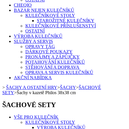
CHEQIO
BAZAR NEJEN KULEČNÍKŮ
KULEČNÍKOVÉ STOLY
STAROŽITNÉ KULEČNÍKY
KULEČNÍKOVÉ PŘÍSLUŠENSTVÍ
OSTATNÍ
VÝROBA KULEČNÍKŮ
SLUŽBY A SERVIS
OPRAVY TÁG
DÁRKOVÉ POUKAZY
PRONÁJMY A ZÁPŮJČKY
POTAHOVÁNÍ KULEČNÍKŮ
STĚHOVÁNÍ A DOPRAVA
OPRAVA A SERVIS KULEČNÍKŮ
AKČNÍ NABÍDKA
>
ŠACHY A OSTATNÍ HRY
>
ŠACHY
>
ŠACHOVÉ
SETY
>
Šachy v kazetě Philos 38x38 cm
ŠACHOVÉ SETY
VŠE PRO KULEČNÍK
KULEČNÍKOVÉ STOLY
VÝROBA KULEČNÍKŮ