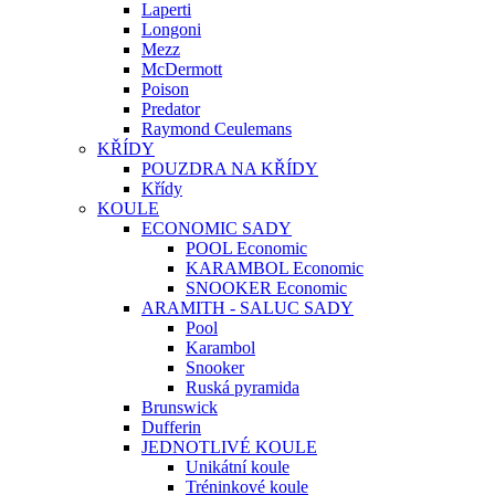
Laperti
Longoni
Mezz
McDermott
Poison
Predator
Raymond Ceulemans
KŘÍDY
POUZDRA NA KŘÍDY
Křídy
KOULE
ECONOMIC SADY
POOL Economic
KARAMBOL Economic
SNOOKER Economic
ARAMITH - SALUC SADY
Pool
Karambol
Snooker
Ruská pyramida
Brunswick
Dufferin
JEDNOTLIVÉ KOULE
Unikátní koule
Tréninkové koule