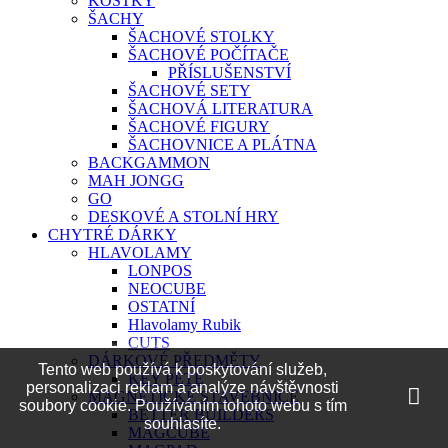
KOSTKY
ŠACHY
ŠACHOVÉ STOLKY
ŠACHOVÉ POČÍTAČE
PŘÍSLUŠENSTVÍ
ŠACHOVÉ SETY
ŠACHOVÁ LITERATURA
ŠACHOVÉ FIGURY
ŠACHOVNICE A PLÁTNA
BACKGAMMON
MAH JONGG
GO
DESKOVÉ A STOLNÍ HRY
CHYTRÉ DÁRKY
HLAVOLAMY
LONPOS
NEOCUBE
OSTATNÍ
Hlavolamy Rubik
CUTS
DÁRKOVÉ PŘEDMĚTY
Tento web používá k poskytování služeb,
KEY PETE
personalizaci reklam a analýze návštěvnosti
MAGNETICKÉ STAVEBNICE
soubory cookie. Používáním tohoto webu s tím
BETTER BUILDERS
souhlasíte.
MAGCUBE