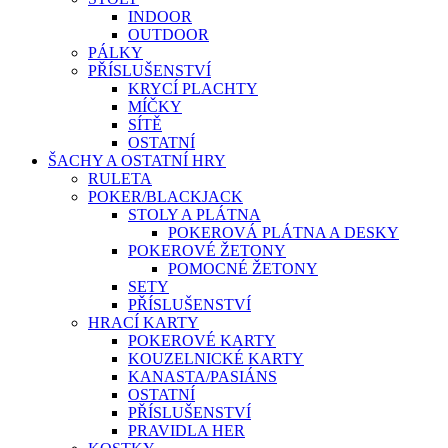
INDOOR
OUTDOOR
PÁLKY
PŘÍSLUŠENSTVÍ
KRYCÍ PLACHTY
MÍČKY
SÍTĚ
OSTATNÍ
ŠACHY A OSTATNÍ HRY
RULETA
POKER/BLACKJACK
STOLY A PLÁTNA
POKEROVÁ PLÁTNA A DESKY
POKEROVÉ ŽETONY
POMOCNÉ ŽETONY
SETY
PŘÍSLUŠENSTVÍ
HRACÍ KARTY
POKEROVÉ KARTY
KOUZELNICKÉ KARTY
KANASTA/PASIÁNS
OSTATNÍ
PŘÍSLUŠENSTVÍ
PRAVIDLA HER