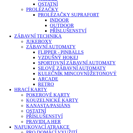
OSTATNÍ
PROLÉZAČKY
PROLÉZAČKY SUPRAFORT
INDOOR
OUTDOOR
PŘÍSLUŠENSTVÍ
ZÁBAVNÍ TECHNIKA
JUKEBOXY
ZÁBAVNÍ AUTOMATY
FLIPPER - PINBALLS
VZDUŠNÝ HOKEJ
SPORTOVNÍ ZÁBAVNÍ AUTOMATY
SILOVÉ ZÁBAVNÍ AUTOMATY
KULEČNÍK MINCOVNÍ/ŽETONOVÝ
ARCADE
RETRO
HRACÍ KARTY
POKEROVÉ KARTY
KOUZELNICKÉ KARTY
KANASTA/PASIÁNS
OSTATNÍ
PŘÍSLUŠENSTVÍ
PRAVIDLA HER
NAFUKOVACÍ ATRAKCE
PRO DOMÁCÍ VYUŽITÍ