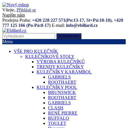
Vítejte,
Přihlásit se
Napište nám
Prodejna Praha:
+420 228 227 571(Po:13-17, St+Pá:10-18), +420
777 125 166 (Po-Pá:8-17)
E-mail:
info@ebillard.cz
Vyhledávání
Menu
VŠE PRO KULEČNÍK
KULEČNÍKOVÉ STOLY
VÝROBA KULEČNÍKŮ
TRENDY KULEČNÍKY
KULEČNÍKY KARAMBOL
GABRIELS
ROOTHAERT
KULEČNÍKY POOL
BRUNSWICK
ROOTHAERT
GABRIELS
CLASH
RENÉ PIERRE
BUFFALO
TOULET