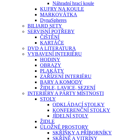
Náhradní hrací koule
KUFRY NA KOULE
MARKOVÁTKA
DynaSpheres
BILIARD SETY
SERVISNÍ POTŘEBY
ČIŠTĚNÍ
KARTÁČE
DVD A LITERATURA
VYBAVENÍ INTERIÉRU
HODINY
OBRAZY
PLAKÁTY
ZAŘÍZENÍ INTERIÉRU
BARY A KOMODY
ŽIDLE, LAVICE, SEZENÍ
INTERIÉRY A PÁRTY MÍSTNOSTI
STOLY
ODKLÁDACÍ STOLKY
KONFERENČNÍ STOLKY
JÍDELNÍ STOLY
ŽIDLE
ÚLOŽNÉ PROSTORY
SKŘÍŇKY A PŘÍBORNÍKY
SKŘÍNĚ A VITRÍNY