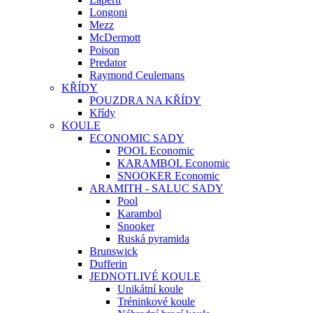
Longoni
Mezz
McDermott
Poison
Predator
Raymond Ceulemans
KŘÍDY
POUZDRA NA KŘÍDY
Křídy
KOULE
ECONOMIC SADY
POOL Economic
KARAMBOL Economic
SNOOKER Economic
ARAMITH - SALUC SADY
Pool
Karambol
Snooker
Ruská pyramida
Brunswick
Dufferin
JEDNOTLIVÉ KOULE
Unikátní koule
Tréninkové koule