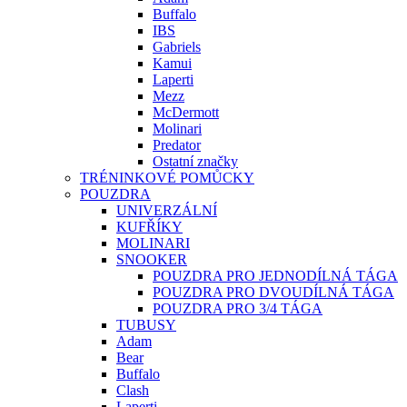
Buffalo
IBS
Gabriels
Kamui
Laperti
Mezz
McDermott
Molinari
Predator
Ostatní značky
TRÉNINKOVÉ POMŮCKY
POUZDRA
UNIVERZÁLNÍ
KUFŘÍKY
MOLINARI
SNOOKER
POUZDRA PRO JEDNODÍLNÁ TÁGA
POUZDRA PRO DVOUDÍLNÁ TÁGA
POUZDRA PRO 3/4 TÁGA
TUBUSY
Adam
Bear
Buffalo
Clash
Laperti