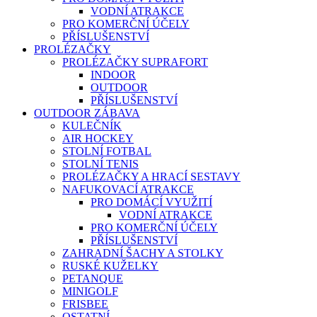
VODNÍ ATRAKCE
PRO KOMERČNÍ ÚČELY
PŘÍSLUŠENSTVÍ
PROLÉZAČKY
PROLÉZAČKY SUPRAFORT
INDOOR
OUTDOOR
PŘÍSLUŠENSTVÍ
OUTDOOR ZÁBAVA
KULEČNÍK
AIR HOCKEY
STOLNÍ FOTBAL
STOLNÍ TENIS
PROLÉZAČKY A HRACÍ SESTAVY
NAFUKOVACÍ ATRAKCE
PRO DOMÁCÍ VYUŽITÍ
VODNÍ ATRAKCE
PRO KOMERČNÍ ÚČELY
PŘÍSLUŠENSTVÍ
ZAHRADNÍ ŠACHY A STOLKY
RUSKÉ KUŽELKY
PETANQUE
MINIGOLF
FRISBEE
OSTATNÍ