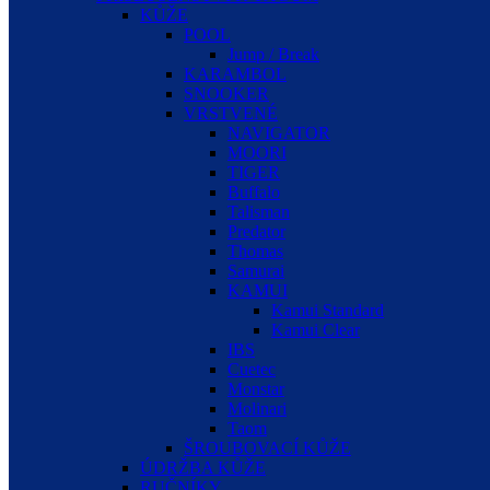
KŮŽE
POOL
Jump / Break
KARAMBOL
SNOOKER
VRSTVENÉ
NAVIGATOR
MOORI
TIGER
Buffalo
Talisman
Predator
Thomas
Samurai
KAMUI
Kamui Standard
Kamui Clear
IBS
Cuetec
Monstar
Molinari
Taom
ŠROUBOVACÍ KŮŽE
ÚDRŽBA KŮŽE
RUČNÍKY