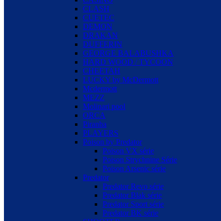
CLASH
CUETEC
DEMON
DRAKAN
DUFFERIN
GEORGE BALABUSHKA
HARD WOOD / TYCOON
CHEETAH
LUCKY by McDermott
Mcdermott
MEZZ
Molinari pool
ORCA
Piranha
PLAYERS
Poison by Predator
Poison VX série
Poison Strychnine Série
Poison Arsenic série
Predator
Predator Revo série
Predator Blak série
Predator Sport série
Predator BK série