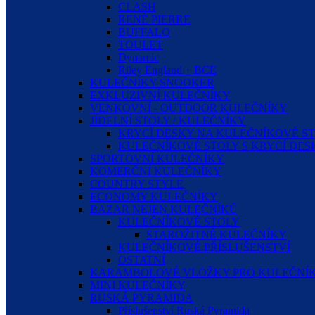
CLASH
RENÉ PIERRE
BUFFALO
TOULET
Dynamic
Riley England + BCE
KULEČNÍKY SNOOKER
EXKLUZIVNÍ KULEČNÍKY
VENKOVNÍ - OUTDOOR KULEČNÍKY
JÍDELNÍ STOLY / KULEČNÍKY
KRYCÍ DESKY NA KULEČNÍKOVÉ S
KULEČNÍKOVÉ STOLY S KRYCÍ DE
SPORTOVNÍ KULEČNÍKY
KOMERČNÍ KULEČNÍKY
COUNTRY STYLE
ECONOMY KULEČNÍKY
BAZAR NEJEN KULEČNÍKŮ
KULEČNÍKOVÉ STOLY
STAROŽITNÉ KULEČNÍKY
KULEČNÍKOVÉ PŘÍSLUŠENSTVÍ
OSTATNÍ
KARAMBOLOVÉ VLOŽKY PRO KULEČNÍK
MINI KULEČNÍKY
RUSKÁ PYRAMIDA
Příslušenství Ruská Pyramida