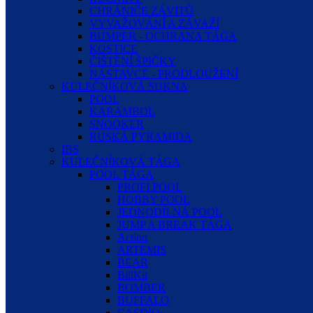
CHRÁNIČE ZÁVITŮ
VYVAŽOVÁNÍ A ZÁVAŽÍ
BUMPER - OCHRANA TÁGA
KOSTICE
ČIŠTĚNÍ ŠPIČKY
NÁSTAVCE - PRODLOUŽENÍ
KULEČNÍKOVÁ SUKNA
POOL
KARAMBOL
SNOOKER
RUSKÁ PYRAMIDA
IBS
KULEČNÍKOVÁ TÁGA
POOL TÁGA
PROFI POOL
HOBBY POOL
JEDNODÍLNÁ POOL
JUMP A BREAK TÁGA
Action
ARTEMIS
BEAR
BillKit
BOMBER
BUFFALO
CASINO