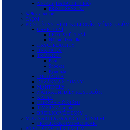
NEGUŠ (BÁBA, HŘÍBEK)
PŘÍSLUŠENSTVÍ
5-Pins karambol
TAOM
PŘÍSLUŠENSTVÍ KE KULEČNÍKOVÝM STOLŮM
OSVĚTLENÍ
LED OSVĚTLENÍ
Náhradní stínidla
KRYCÍ PLACHTY
HRABIČKY
TRIANGLY
Pool
Snooker
Pyramida
POČÍTADLA
DRŽÁKY A STOJANY
MANTINELY
NÁHRADNÍ DÍLY KE STOLŮM
KAPSY
ÚDRŽBA A ČIŠTĚNÍ
TIMERY - časomíra
BŘIDLICOVÉ DESKY
MOLINARI TÁGA A PŘÍSLUŠENSTVÍ
PŘÍSLUŠENSTVÍ MOLINARI
PŘÍSLUŠENSTVÍ K TÁGŮM