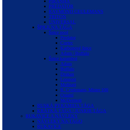
PIRANHA
PREDATOR
RAYMOND CEULEMANS
TRITON
UNIVERSAL
ŠPICE NA TÁGA
Špice pool
Predator
Cuetec
Karbonové špice
Adam / Buffalo
Špice karambol
Adam
Buffalo
Drakan
Longoni
Molinari
R. Ceulemans, Mister 100
Ostatní
McDermott
RUSKÁ PYRAMIDA TÁGA
KRÁTKÁ TÁGA / JUNIOR TÁGA
RUKAVICE A NÁVLEKY
NÁVLEKY NA TÁGO
RUKAVICE