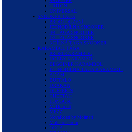
SHOOTER
TRITON
UNIVERSAL
SNOOKER TÁGA
PRODLOUŽENÍ
JEDNODÍLNÁ SNOOKER
3/4 TÁGA SNOOKER
1/2 TÁGA SNOOKER
3 DÍLNÁ TÁGA SNOOKER
KARAMBOL TÁGA
PROFI KARAMBOL
HOBBY KARAMBOL
BEGGINER KARAMBOL
JEDNODÍLNÁ TÁGA KARAMBOL
ADAM
BUFFALO
DRAKAN
DUFFERIN
CHEETAH
LONGONI
McDermott
MEZZ
NovaRossi by Molinari
Molinari carom
ORCA