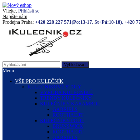
Vítejte,
Přihlásit se
Napište nám
Prodejna Praha:
+420 228 227 571(Po:13-17, St+Pá:10-18), +420 7
Vyhledávání
Menu
VŠE PRO KULEČNÍK
KULEČNÍKOVÉ STOLY
VÝROBA KULEČNÍKŮ
TRENDY KULEČNÍKY
KULEČNÍKY KARAMBOL
GABRIELS
ROOTHAERT
KULEČNÍKY POOL
BRUNSWICK
ROOTHAERT
GABRIELS