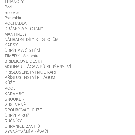
TRIANGLY
Pool
Snooker
Pyramida
POČÍTADLA
DRŽÁKY A STOJANY
MANTINELY
NÁHRADNÍ DÍLY KE STOLŮM
KAPSY
ÚDRŽBA A ČIŠTĚNÍ
TIMERY - časomíra
BŘIDLICOVÉ DESKY
MOLINARI TÁGA A PŘÍSLUŠENSTVÍ
PŘÍSLUŠENSTVÍ MOLINARI
PŘÍSLUŠENSTVÍ K TÁGŮM
KŮŽE
POOL
KARAMBOL
SNOOKER
VRSTVENÉ
ŠROUBOVACÍ KŮŽE
ÚDRŽBA KŮŽE
RUČNÍKY
CHRÁNIČE ZÁVITŮ
VYVAŽOVÁNÍ A ZÁVAŽÍ