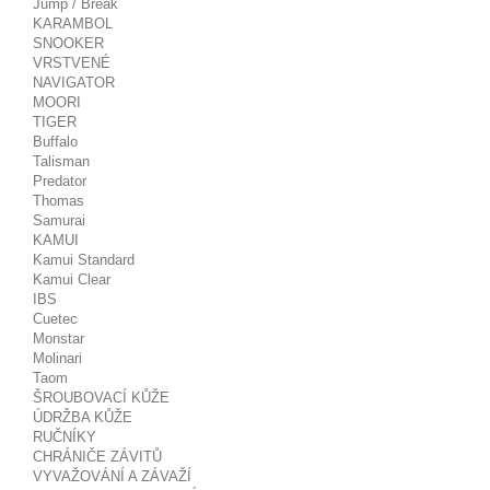
Jump / Break
KARAMBOL
SNOOKER
VRSTVENÉ
NAVIGATOR
MOORI
TIGER
Buffalo
Talisman
Predator
Thomas
Samurai
KAMUI
Kamui Standard
Kamui Clear
IBS
Cuetec
Monstar
Molinari
Taom
ŠROUBOVACÍ KŮŽE
ÚDRŽBA KŮŽE
RUČNÍKY
CHRÁNIČE ZÁVITŮ
VYVAŽOVÁNÍ A ZÁVAŽÍ