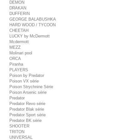
DEMON
DRAKAN
DUFFERIN
GEORGE BALABUSHKA
HARD WOOD / TYCOON
CHEETAH
LUCKY by McDermott
Mcdermott
MEZZ
Molinari pool
ORCA
Piranha
PLAYERS
Poison by Predator
Poison VX série
Poison Strychnine Série
Poison Arsenic série
Predator
Predator Revo série
Predator Blak série
Predator Sport série
Predator BK série
SHOOTER
TRITON
UNIVERSAL