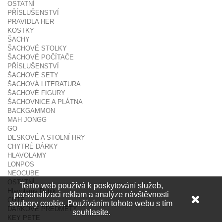
OSTATNÍ
PŘÍSLUŠENSTVÍ
PRAVIDLA HER
KOSTKY
ŠACHY
ŠACHOVÉ STOLKY
ŠACHOVÉ POČÍTAČE
PŘÍSLUŠENSTVÍ
ŠACHOVÉ SETY
ŠACHOVÁ LITERATURA
ŠACHOVÉ FIGURY
ŠACHOVNICE A PLÁTNA
BACKGAMMON
MAH JONGG
GO
DESKOVÉ A STOLNÍ HRY
CHYTRÉ DÁRKY
HLAVOLAMY
LONPOS
NEOCUBE
OSTATNÍ
Tento web používá k poskytování služeb,
Hlavolamy Rubik
personalizaci reklam a analýze návštěvnosti
CUTS
soubory cookie. Používáním tohoto webu s tím
DÁRKOVÉ PŘEDMĚTY
souhlasíte.
KEY PETE