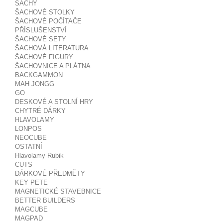
ŠACHY
ŠACHOVÉ STOLKY
ŠACHOVÉ POČÍTAČE
PŘÍSLUŠENSTVÍ
ŠACHOVÉ SETY
ŠACHOVÁ LITERATURA
ŠACHOVÉ FIGURY
ŠACHOVNICE A PLÁTNA
BACKGAMMON
MAH JONGG
GO
DESKOVÉ A STOLNÍ HRY
CHYTRÉ DÁRKY
HLAVOLAMY
LONPOS
NEOCUBE
OSTATNÍ
Hlavolamy Rubik
CUTS
DÁRKOVÉ PŘEDMĚTY
KEY PETE
MAGNETICKÉ STAVEBNICE
BETTER BUILDERS
MAGCUBE
MAGPAD