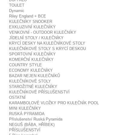
TOULET
Dynamic
Riley England + BCE
KULEČNÍKY SNOOKER
EXKLUZIVNÍ KULEČNÍKY
VENKOVNÍ - OUTDOOR KULEČNÍKY
JÍDELNÍ STOLY / KULEČNÍKY
KRYCÍ DESKY NA KULEČNÍKOVÉ STOLY
KULEČNÍKOVÉ STOLY S KRYCÍ DESKOU
SPORTOVNÍ KULEČNÍKY
KOMERČNÍ KULEČNÍKY
COUNTRY STYLE
ECONOMY KULEČNÍKY
BAZAR NEJEN KULEČNÍKŮ
KULEČNÍKOVÉ STOLY
STAROŽITNÉ KULEČNÍKY
KULEČNÍKOVÉ PŘÍSLUŠENSTVÍ
OSTATNÍ
KARAMBOLOVÉ VLOŽKY PRO KULEČNÍK POOL
MINI KULEČNÍKY
RUSKÁ PYRAMIDA
Příslušenství Ruská Pyramida
NEGUŠ (BÁBA, HŘÍBEK)
PŘÍSLUŠENSTVÍ