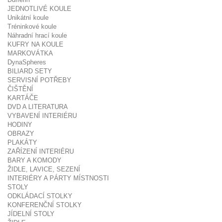
JEDNOTLIVÉ KOULE
Unikátní koule
Tréninkové koule
Náhradní hrací koule
KUFRY NA KOULE
MARKOVÁTKA
DynaSpheres
BILIARD SETY
SERVISNÍ POTŘEBY
ČIŠTĚNÍ
KARTÁČE
DVD A LITERATURA
VYBAVENÍ INTERIÉRU
HODINY
OBRAZY
PLAKÁTY
ZAŘÍZENÍ INTERIÉRU
BARY A KOMODY
ŽIDLE, LAVICE, SEZENÍ
INTERIÉRY A PÁRTY MÍSTNOSTI
STOLY
ODKLÁDACÍ STOLKY
KONFERENČNÍ STOLKY
JÍDELNÍ STOLY