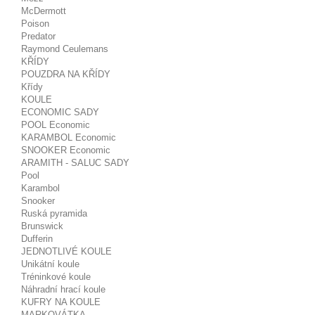
McDermott
Poison
Predator
Raymond Ceulemans
KŘÍDY
POUZDRA NA KŘÍDY
Křídy
KOULE
ECONOMIC SADY
POOL Economic
KARAMBOL Economic
SNOOKER Economic
ARAMITH - SALUC SADY
Pool
Karambol
Snooker
Ruská pyramida
Brunswick
Dufferin
JEDNOTLIVÉ KOULE
Unikátní koule
Tréninkové koule
Náhradní hrací koule
KUFRY NA KOULE
MARKOVÁTKA