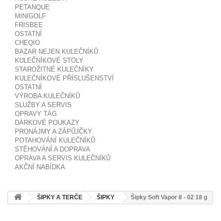
PETANQUE
MINIGOLF
FRISBEE
OSTATNÍ
CHEQIO
BAZAR NEJEN KULEČNÍKŮ
KULEČNÍKOVÉ STOLY
STAROŽITNÉ KULEČNÍKY
KULEČNÍKOVÉ PŘÍSLUŠENSTVÍ
OSTATNÍ
VÝROBA KULEČNÍKŮ
SLUŽBY A SERVIS
OPRAVY TÁG
DÁRKOVÉ POUKAZY
PRONÁJMY A ZÁPŮJČKY
POTAHOVÁNÍ KULEČNÍKŮ
STĚHOVÁNÍ A DOPRAVA
OPRAVA A SERVIS KULEČNÍKŮ
AKČNÍ NABÍDKA
ŠIPKY A TERČE
ŠIPKY
Šipky Soft Vapor 8 - 02 18 g