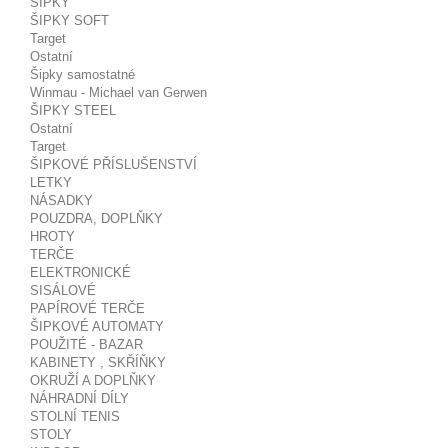
ŠIPKY
ŠIPKY SOFT
Target
Ostatní
Šipky samostatné
Winmau - Michael van Gerwen
ŠIPKY STEEL
Ostatní
Target
ŠIPKOVÉ PŘÍSLUŠENSTVÍ
LETKY
NÁSADKY
POUZDRA, DOPLŇKY
HROTY
TERČE
ELEKTRONICKÉ
SISÁLOVÉ
PAPÍROVÉ TERČE
ŠIPKOVÉ AUTOMATY
POUŽITÉ - BAZAR
KABINETY , SKŘÍŇKY
OKRUŽÍ A DOPLŇKY
NÁHRADNÍ DÍLY
STOLNÍ TENIS
STOLY