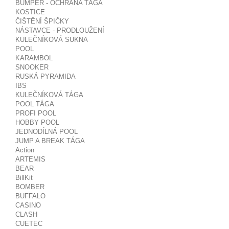
BUMPER - OCHRANA TÁGA
KOSTICE
ČIŠTĚNÍ ŠPIČKY
NÁSTAVCE - PRODLOUŽENÍ
KULEČNÍKOVÁ SUKNA
POOL
KARAMBOL
SNOOKER
RUSKÁ PYRAMIDA
IBS
KULEČNÍKOVÁ TÁGA
POOL TÁGA
PROFI POOL
HOBBY POOL
JEDNODÍLNÁ POOL
JUMP A BREAK TÁGA
Action
ARTEMIS
BEAR
BillKit
BOMBER
BUFFALO
CASINO
CLASH
CUETEC