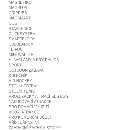
MAGNETIKO
MAGPLUS
GRIPPIES
MAGSMART
OOGI
STAVEBNICE
CLICKSYSTEM
SMARTBLOCK
OBLUDÁRIUM
TEIFOC
MINI WAFFLE
HLAVOLAMY A HRY PHILOS
SPORT
OUTDOOR ZÁBAVA
KULEČNÍK
AIR HOCKEY
STOLNÍ FOTBAL
STOLNÍ TENIS
PROLÉZAČKY A HRACÍ SESTAVY
NAFUKOVACÍ ATRAKCE
PRO DOMÁCÍ VYUŽITÍ
VODNÍ ATRAKCE
PRO KOMERČNÍ ÚČELY
PŘÍSLUŠENSTVÍ
ZAHRADNÍ ŠACHY A STOLKY