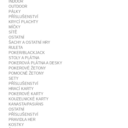
INDOOR
OUTDOOR
PÁLKY
PŘÍSLUŠENSTVÍ
KRYCÍ PLACHTY
MÍČKY
SÍTĚ
OSTATNÍ
ŠACHY A OSTATNÍ HRY
RULETA
POKER/BLACKJACK
STOLY A PLÁTNA
POKEROVÁ PLÁTNA A DESKY
POKEROVÉ ŽETONY
POMOCNÉ ŽETONY
SETY
PŘÍSLUŠENSTVÍ
HRACÍ KARTY
POKEROVÉ KARTY
KOUZELNICKÉ KARTY
KANASTA/PASIÁNS
OSTATNÍ
PŘÍSLUŠENSTVÍ
PRAVIDLA HER
KOSTKY