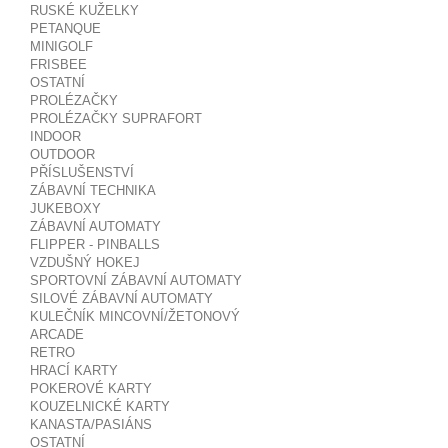
RUSKÉ KUŽELKY
PETANQUE
MINIGOLF
FRISBEE
OSTATNÍ
PROLÉZAČKY
PROLÉZAČKY SUPRAFORT
INDOOR
OUTDOOR
PŘÍSLUŠENSTVÍ
ZÁBAVNÍ TECHNIKA
JUKEBOXY
ZÁBAVNÍ AUTOMATY
FLIPPER - PINBALLS
VZDUŠNÝ HOKEJ
SPORTOVNÍ ZÁBAVNÍ AUTOMATY
SILOVÉ ZÁBAVNÍ AUTOMATY
KULEČNÍK MINCOVNÍ/ŽETONOVÝ
ARCADE
RETRO
HRACÍ KARTY
POKEROVÉ KARTY
KOUZELNICKÉ KARTY
KANASTA/PASIÁNS
OSTATNÍ