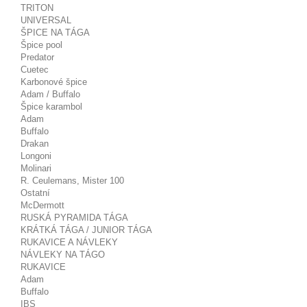
TRITON
UNIVERSAL
ŠPICE NA TÁGA
Špice pool
Predator
Cuetec
Karbonové špice
Adam / Buffalo
Špice karambol
Adam
Buffalo
Drakan
Longoni
Molinari
R. Ceulemans, Mister 100
Ostatní
McDermott
RUSKÁ PYRAMIDA TÁGA
KRÁTKÁ TÁGA / JUNIOR TÁGA
RUKAVICE A NÁVLEKY
NÁVLEKY NA TÁGO
RUKAVICE
Adam
Buffalo
IBS