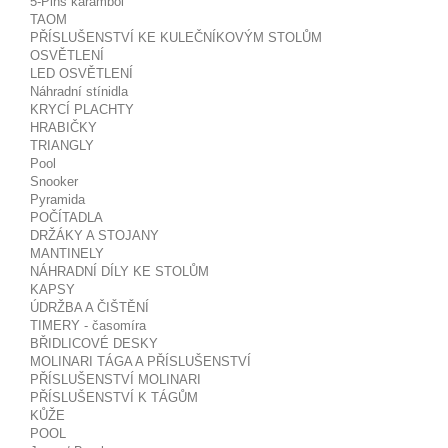
5-Pins karambol
TAOM
PŘÍSLUŠENSTVÍ KE KULEČNÍKOVÝM STOLŮM
OSVĚTLENÍ
LED OSVĚTLENÍ
Náhradní stínidla
KRYCÍ PLACHTY
HRABIČKY
TRIANGLY
Pool
Snooker
Pyramida
POČÍTADLA
DRŽÁKY A STOJANY
MANTINELY
NÁHRADNÍ DÍLY KE STOLŮM
KAPSY
ÚDRŽBA A ČIŠTĚNÍ
TIMERY - časomíra
BŘIDLICOVÉ DESKY
MOLINARI TÁGA A PŘÍSLUŠENSTVÍ
PŘÍSLUŠENSTVÍ MOLINARI
PŘÍSLUŠENSTVÍ K TÁGŮM
KŮŽE
POOL