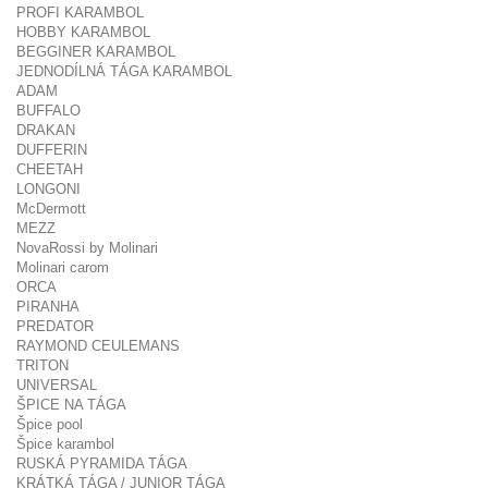
PROFI KARAMBOL
HOBBY KARAMBOL
BEGGINER KARAMBOL
JEDNODÍLNÁ TÁGA KARAMBOL
ADAM
BUFFALO
DRAKAN
DUFFERIN
CHEETAH
LONGONI
McDermott
MEZZ
NovaRossi by Molinari
Molinari carom
ORCA
PIRANHA
PREDATOR
RAYMOND CEULEMANS
TRITON
UNIVERSAL
ŠPICE NA TÁGA
Špice pool
Špice karambol
RUSKÁ PYRAMIDA TÁGA
KRÁTKÁ TÁGA / JUNIOR TÁGA