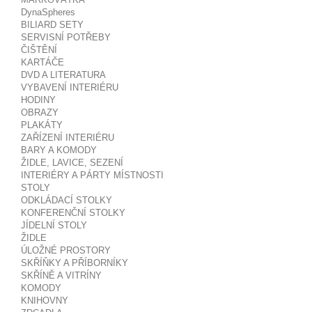
DynaSpheres
BILIARD SETY
SERVISNÍ POTŘEBY
ČIŠTĚNÍ
KARTÁČE
DVD A LITERATURA
VYBAVENÍ INTERIÉRU
HODINY
OBRAZY
PLAKÁTY
ZAŘÍZENÍ INTERIÉRU
BARY A KOMODY
ŽIDLE, LAVICE, SEZENÍ
INTERIÉRY A PÁRTY MÍSTNOSTI
STOLY
ODKLÁDACÍ STOLKY
KONFERENČNÍ STOLKY
JÍDELNÍ STOLY
ŽIDLE
ÚLOŽNÉ PROSTORY
SKŘÍŇKY A PŘÍBORNÍKY
SKŘÍNĚ A VITRÍNY
KOMODY
KNIHOVNY