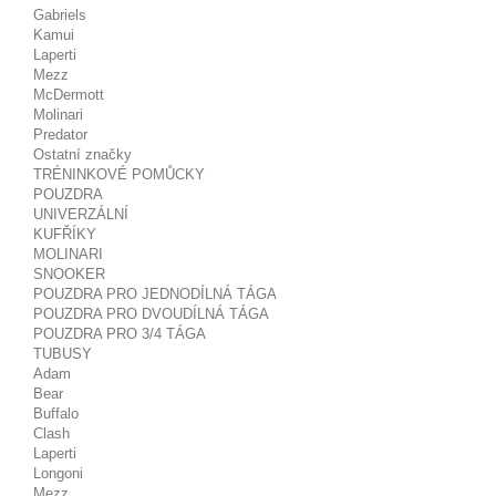
Gabriels
Kamui
Laperti
Mezz
McDermott
Molinari
Predator
Ostatní značky
TRÉNINKOVÉ POMŮCKY
POUZDRA
UNIVERZÁLNÍ
KUFŘÍKY
MOLINARI
SNOOKER
POUZDRA PRO JEDNODÍLNÁ TÁGA
POUZDRA PRO DVOUDÍLNÁ TÁGA
POUZDRA PRO 3/4 TÁGA
TUBUSY
Adam
Bear
Buffalo
Clash
Laperti
Longoni
Mezz