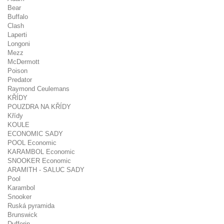
Bear
Buffalo
Clash
Laperti
Longoni
Mezz
McDermott
Poison
Predator
Raymond Ceulemans
KŘÍDY
POUZDRA NA KŘÍDY
Křídy
KOULE
ECONOMIC SADY
POOL Economic
KARAMBOL Economic
SNOOKER Economic
ARAMITH - SALUC SADY
Pool
Karambol
Snooker
Ruská pyramida
Brunswick
Dufferin