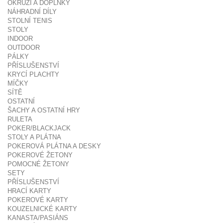
OKRUŽÍ A DOPLŇKY
NÁHRADNÍ DÍLY
STOLNÍ TENIS
STOLY
INDOOR
OUTDOOR
PÁLKY
PŘÍSLUŠENSTVÍ
KRYCÍ PLACHTY
MÍČKY
SÍTĚ
OSTATNÍ
ŠACHY A OSTATNÍ HRY
RULETA
POKER/BLACKJACK
STOLY A PLÁTNA
POKEROVÁ PLÁTNA A DESKY
POKEROVÉ ŽETONY
POMOCNÉ ŽETONY
SETY
PŘÍSLUŠENSTVÍ
HRACÍ KARTY
POKEROVÉ KARTY
KOUZELNICKÉ KARTY
KANASTA/PASIÁNS