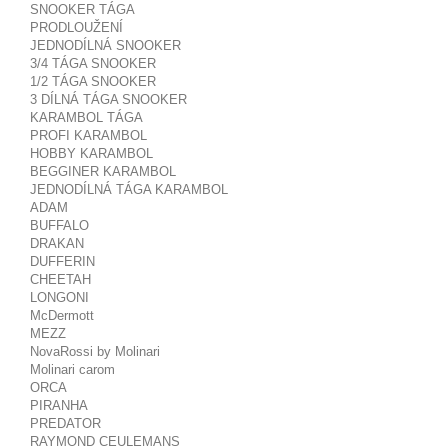
SNOOKER TÁGA
PRODLOUŽENÍ
JEDNODÍLNÁ SNOOKER
3/4 TÁGA SNOOKER
1/2 TÁGA SNOOKER
3 DÍLNÁ TÁGA SNOOKER
KARAMBOL TÁGA
PROFI KARAMBOL
HOBBY KARAMBOL
BEGGINER KARAMBOL
JEDNODÍLNÁ TÁGA KARAMBOL
ADAM
BUFFALO
DRAKAN
DUFFERIN
CHEETAH
LONGONI
McDermott
MEZZ
NovaRossi by Molinari
Molinari carom
ORCA
PIRANHA
PREDATOR
RAYMOND CEULEMANS