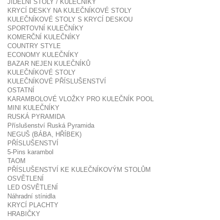
JÍDELNÍ STOLY / KULEČNÍKY
KRYCÍ DESKY NA KULEČNÍKOVÉ STOLY
KULEČNÍKOVÉ STOLY S KRYCÍ DESKOU
SPORTOVNÍ KULEČNÍKY
KOMERČNÍ KULEČNÍKY
COUNTRY STYLE
ECONOMY KULEČNÍKY
BAZAR NEJEN KULEČNÍKŮ
KULEČNÍKOVÉ STOLY
KULEČNÍKOVÉ PŘÍSLUŠENSTVÍ
OSTATNÍ
KARAMBOLOVÉ VLOŽKY PRO KULEČNÍK POOL
MINI KULEČNÍKY
RUSKÁ PYRAMIDA
Příslušenství Ruská Pyramida
NEGUŠ (BÁBA, HŘÍBEK)
PŘÍSLUŠENSTVÍ
5-Pins karambol
TAOM
PŘÍSLUŠENSTVÍ KE KULEČNÍKOVÝM STOLŮM
OSVĚTLENÍ
LED OSVĚTLENÍ
Náhradní stínidla
KRYCÍ PLACHTY
HRABIČKY