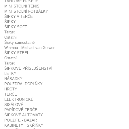
TÁHLOVÉ HOKEJE
MINI STOLNÍ TENIS
MINI STOLNÍ FOTBÁLKY
ŠIPKY A TERČE
ŠIPKY
ŠIPKY SOFT
Target
Ostatní
Šipky samostatné
Winmau - Michael van Gerwen
ŠIPKY STEEL
Ostatní
Target
ŠIPKOVÉ PŘÍSLUŠENSTVÍ
LETKY
NÁSADKY
POUZDRA, DOPLŇKY
HROTY
TERČE
ELEKTRONICKÉ
SISÁLOVÉ
PAPÍROVÉ TERČE
ŠIPKOVÉ AUTOMATY
POUŽITÉ - BAZAR
KABINETY , SKŘÍŇKY