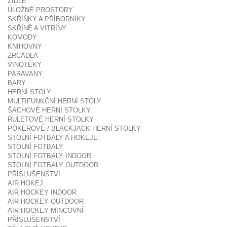
ŽIDLE
ÚLOŽNÉ PROSTORY
SKŘÍŇKY A PŘÍBORNÍKY
SKŘÍNĚ A VITRÍNY
KOMODY
KNIHOVNY
ZRCADLA
VINOTÉKY
PARAVANY
BARY
HERNÍ STOLY
MULTIFUNKČNÍ HERNÍ STOLY
ŠACHOVÉ HERNÍ STOLKY
RULETOVÉ HERNÍ STOLKY
POKEROVÉ / BLACKJACK HERNÍ STOLKY
STOLNÍ FOTBALY A HOKEJE
STOLNÍ FOTBALY
STOLNÍ FOTBALY INDOOR
STOLNÍ FOTBALY OUTDOOR
PŘÍSLUŠENSTVÍ
AIR HOKEJ
AIR HOCKEY INDOOR
AIR HOCKEY OUTDOOR
AIR HOCKEY MINCOVNÍ
PŘÍSLUŠENSTVÍ