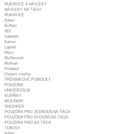
RUKAVICE A NÁVLEKY
NÁVLEKY NA TÁGO
RUKAVICE
Adam
Buffalo
IBS
Gabriels
Kamui
Laperti
Mezz
McDermott
Molinari
Predator
Ostatní značky
TRÉNINKOVÉ POMŮCKY
POUZDRA
UNIVERZÁLNÍ
KUFŘÍKY
MOLINARI
SNOOKER
POUZDRA PRO JEDNODÍLNÁ TÁGA
POUZDRA PRO DVOUDÍLNÁ TÁGA
POUZDRA PRO 3/4 TÁGA
TUBUSY
Adam