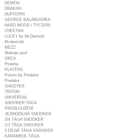
DEMON
DRAKAN
DUFFERIN
GEORGE BALABUSHKA
HARD WOOD / TYCOON
CHEETAH
LUCKY by McDermott
Mcdermott
MEZZ
Molinari pool
ORCA
Piranha
PLAYERS
Poison by Predator
Predator
SHOOTER
TRITON
UNIVERSAL
SNOOKER TÁGA
PRODLOUŽENÍ
JEDNODÍLNÁ SNOOKER
3/4 TÁGA SNOOKER
1/2 TÁGA SNOOKER
3 DÍLNÁ TÁGA SNOOKER
KARAMBOL TÁGA