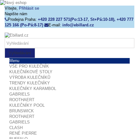
Vítejte,
Přihlásit se
Napište nám
Prodejna Praha:
+420 228 227 571(Po:13-17, St+Pá:10-18), +420 777
125 166 (Po-Pá:8-17)
E-mail:
info@ebillard.cz
Vyhledávání
Menu
VŠE PRO KULEČNÍK
KULEČNÍKOVÉ STOLY
VÝROBA KULEČNÍKŮ
TRENDY KULEČNÍKY
KULEČNÍKY KARAMBOL
GABRIELS
ROOTHAERT
KULEČNÍKY POOL
BRUNSWICK
ROOTHAERT
GABRIELS
CLASH
RENÉ PIERRE
BUFFALO