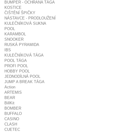
BUMPER - OCHRANA TÁGA
KOSTICE
ČIŠTĚNÍ ŠPIČKY
NÁSTAVCE - PRODLOUŽENÍ
KULEČNÍKOVÁ SUKNA
POOL
KARAMBOL
SNOOKER
RUSKÁ PYRAMIDA
IBS
KULEČNÍKOVÁ TÁGA
POOL TÁGA
PROFI POOL
HOBBY POOL
JEDNODÍLNÁ POOL
JUMP A BREAK TÁGA
Action
ARTEMIS
BEAR
BillKit
BOMBER
BUFFALO
CASINO
CLASH
CUETEC