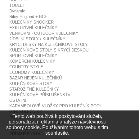
TOULET
Dynamic
Riley England + BCE
KULEČNÍKY SNOOKER
EXKLUZIVNÍ KULEČNÍKY
VENKOVNÍ - OUTDOOR KULEČNÍKY
JÍDELNÍ STOLY / KULEČNÍKY
KRYCÍ DESKY NA KULEČNÍKOVÉ STOLY
KULEČNÍKOVÉ STOLY S KRYCÍ DESKOU
SPORTOVNÍ KULEČNÍKY
KOMERČNÍ KULEČNÍKY
COUNTRY STYLE
ECONOMY KULEČNÍKY
BAZAR NEJEN KULEČNÍKŮ
KULEČNÍKOVÉ STOLY
STAROŽITNÉ KULEČNÍKY
KULEČNÍKOVÉ PŘÍSLUŠENSTVÍ
OSTATNÍ
KARAMBOLOVÉ VLOŽKY PRO KULEČNÍK POOL
MINI KULEČNÍKY
Tento web používá k poskytování služeb,
RUSKÁ PYRAMIDA
personalizaci reklam a analýze návštěvnosti
Příslušenství Ruská Pyramida
soubory cookie. Používáním tohoto webu s tím
NEGUŠ (BÁBA, HŘÍBEK)
souhlasíte.
PŘÍSLUŠENSTVÍ