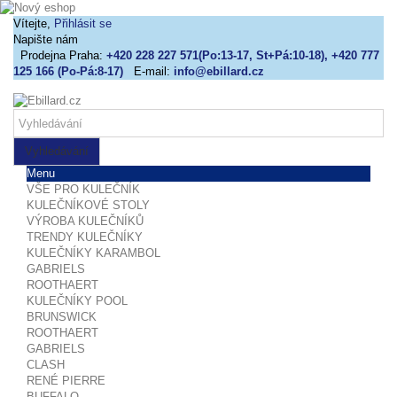
Vítejte,
Přihlásit se
Napište nám
Prodejna Praha:
+420 228 227 571(Po:13-17, St+Pá:10-18), +420 777
125 166 (Po-Pá:8-17)
E-mail:
info@ebillard.cz
Vyhledávání
Menu
VŠE PRO KULEČNÍK
KULEČNÍKOVÉ STOLY
VÝROBA KULEČNÍKŮ
TRENDY KULEČNÍKY
KULEČNÍKY KARAMBOL
GABRIELS
ROOTHAERT
KULEČNÍKY POOL
BRUNSWICK
ROOTHAERT
GABRIELS
CLASH
RENÉ PIERRE
BUFFALO