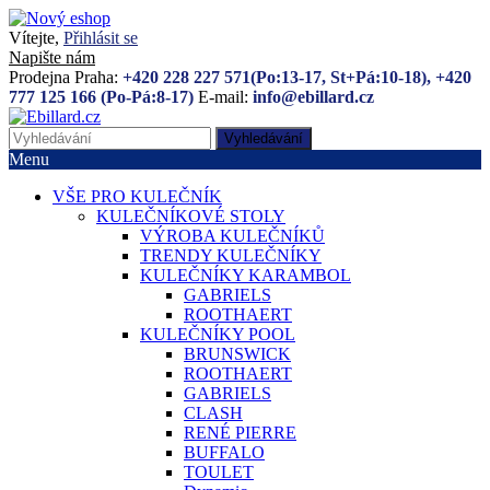
Vítejte,
Přihlásit se
Napište nám
Prodejna Praha:
+420 228 227 571(Po:13-17, St+Pá:10-18), +420
777 125 166 (Po-Pá:8-17)
E-mail:
info@ebillard.cz
Vyhledávání
Menu
VŠE PRO KULEČNÍK
KULEČNÍKOVÉ STOLY
VÝROBA KULEČNÍKŮ
TRENDY KULEČNÍKY
KULEČNÍKY KARAMBOL
GABRIELS
ROOTHAERT
KULEČNÍKY POOL
BRUNSWICK
ROOTHAERT
GABRIELS
CLASH
RENÉ PIERRE
BUFFALO
TOULET