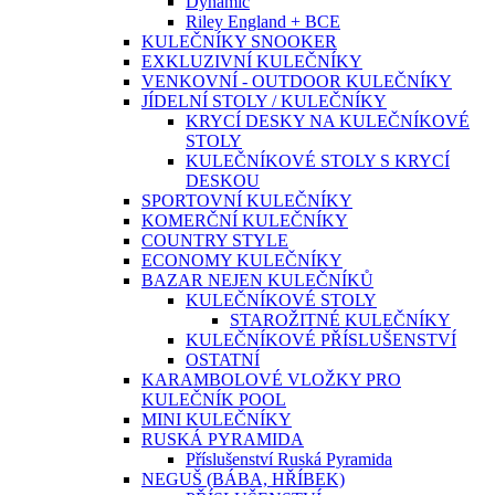
Dynamic
Riley England + BCE
KULEČNÍKY SNOOKER
EXKLUZIVNÍ KULEČNÍKY
VENKOVNÍ - OUTDOOR KULEČNÍKY
JÍDELNÍ STOLY / KULEČNÍKY
KRYCÍ DESKY NA KULEČNÍKOVÉ
STOLY
KULEČNÍKOVÉ STOLY S KRYCÍ
DESKOU
SPORTOVNÍ KULEČNÍKY
KOMERČNÍ KULEČNÍKY
COUNTRY STYLE
ECONOMY KULEČNÍKY
BAZAR NEJEN KULEČNÍKŮ
KULEČNÍKOVÉ STOLY
STAROŽITNÉ KULEČNÍKY
KULEČNÍKOVÉ PŘÍSLUŠENSTVÍ
OSTATNÍ
KARAMBOLOVÉ VLOŽKY PRO
KULEČNÍK POOL
MINI KULEČNÍKY
RUSKÁ PYRAMIDA
Příslušenství Ruská Pyramida
NEGUŠ (BÁBA, HŘÍBEK)