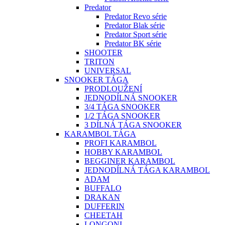
Predator
Predator Revo série
Predator Blak série
Predator Sport série
Predator BK série
SHOOTER
TRITON
UNIVERSAL
SNOOKER TÁGA
PRODLOUŽENÍ
JEDNODÍLNÁ SNOOKER
3/4 TÁGA SNOOKER
1/2 TÁGA SNOOKER
3 DÍLNÁ TÁGA SNOOKER
KARAMBOL TÁGA
PROFI KARAMBOL
HOBBY KARAMBOL
BEGGINER KARAMBOL
JEDNODÍLNÁ TÁGA KARAMBOL
ADAM
BUFFALO
DRAKAN
DUFFERIN
CHEETAH
LONGONI