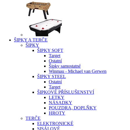
ŠIPKY A TERČE
ŠIPKY
ŠIPKY SOFT
Target
Ostatní
Šipky samostatné
Winmau - Michael van Gerwen
ŠIPKY STEEL
Ostatní
Target
ŠIPKOVÉ PŘÍSLUŠENSTVÍ
LETKY
NÁSADKY
POUZDRA, DOPLŇKY
HROTY
TERČE
ELEKTRONICKÉ
SISÁLOVÉ