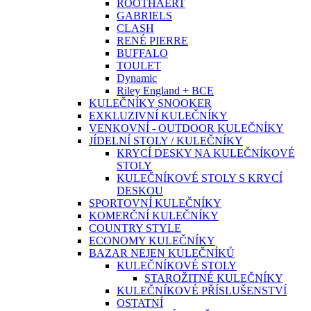
ROOTHAERT
GABRIELS
CLASH
RENÉ PIERRE
BUFFALO
TOULET
Dynamic
Riley England + BCE
KULEČNÍKY SNOOKER
EXKLUZIVNÍ KULEČNÍKY
VENKOVNÍ - OUTDOOR KULEČNÍKY
JÍDELNÍ STOLY / KULEČNÍKY
KRYCÍ DESKY NA KULEČNÍKOVÉ
STOLY
KULEČNÍKOVÉ STOLY S KRYCÍ
DESKOU
SPORTOVNÍ KULEČNÍKY
KOMERČNÍ KULEČNÍKY
COUNTRY STYLE
ECONOMY KULEČNÍKY
BAZAR NEJEN KULEČNÍKŮ
KULEČNÍKOVÉ STOLY
STAROŽITNÉ KULEČNÍKY
KULEČNÍKOVÉ PŘÍSLUŠENSTVÍ
OSTATNÍ