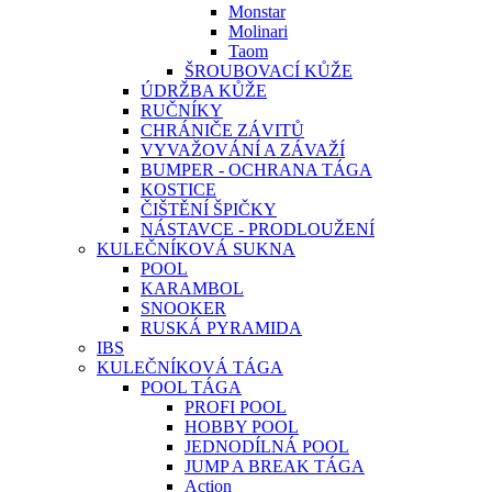
Monstar
Molinari
Taom
ŠROUBOVACÍ KŮŽE
ÚDRŽBA KŮŽE
RUČNÍKY
CHRÁNIČE ZÁVITŮ
VYVAŽOVÁNÍ A ZÁVAŽÍ
BUMPER - OCHRANA TÁGA
KOSTICE
ČIŠTĚNÍ ŠPIČKY
NÁSTAVCE - PRODLOUŽENÍ
KULEČNÍKOVÁ SUKNA
POOL
KARAMBOL
SNOOKER
RUSKÁ PYRAMIDA
IBS
KULEČNÍKOVÁ TÁGA
POOL TÁGA
PROFI POOL
HOBBY POOL
JEDNODÍLNÁ POOL
JUMP A BREAK TÁGA
Action