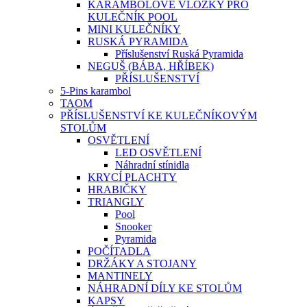
KARAMBOLOVÉ VLOŽKY PRO
KULEČNÍK POOL
MINI KULEČNÍKY
RUSKÁ PYRAMIDA
Příslušenství Ruská Pyramida
NEGUŠ (BÁBA, HŘÍBEK)
PŘÍSLUŠENSTVÍ
5-Pins karambol
TAOM
PŘÍSLUŠENSTVÍ KE KULEČNÍKOVÝM
STOLŮM
OSVĚTLENÍ
LED OSVĚTLENÍ
Náhradní stínidla
KRYCÍ PLACHTY
HRABIČKY
TRIANGLY
Pool
Snooker
Pyramida
POČÍTADLA
DRŽÁKY A STOJANY
MANTINELY
NÁHRADNÍ DÍLY KE STOLŮM
KAPSY