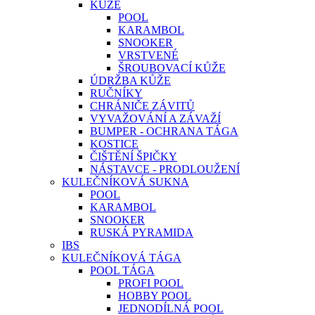
KŮŽE
POOL
KARAMBOL
SNOOKER
VRSTVENÉ
ŠROUBOVACÍ KŮŽE
ÚDRŽBA KŮŽE
RUČNÍKY
CHRÁNIČE ZÁVITŮ
VYVAŽOVÁNÍ A ZÁVAŽÍ
BUMPER - OCHRANA TÁGA
KOSTICE
ČIŠTĚNÍ ŠPIČKY
NÁSTAVCE - PRODLOUŽENÍ
KULEČNÍKOVÁ SUKNA
POOL
KARAMBOL
SNOOKER
RUSKÁ PYRAMIDA
IBS
KULEČNÍKOVÁ TÁGA
POOL TÁGA
PROFI POOL
HOBBY POOL
JEDNODÍLNÁ POOL