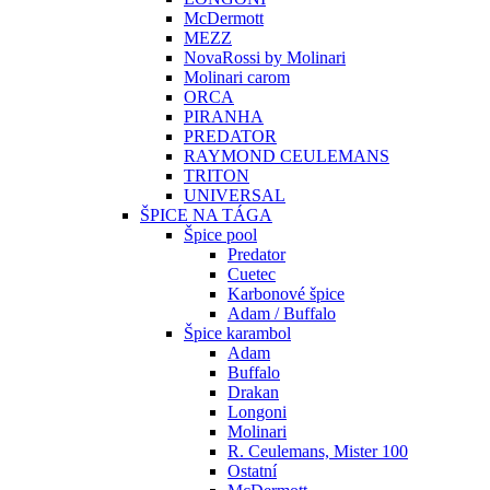
McDermott
MEZZ
NovaRossi by Molinari
Molinari carom
ORCA
PIRANHA
PREDATOR
RAYMOND CEULEMANS
TRITON
UNIVERSAL
ŠPICE NA TÁGA
Špice pool
Predator
Cuetec
Karbonové špice
Adam / Buffalo
Špice karambol
Adam
Buffalo
Drakan
Longoni
Molinari
R. Ceulemans, Mister 100
Ostatní