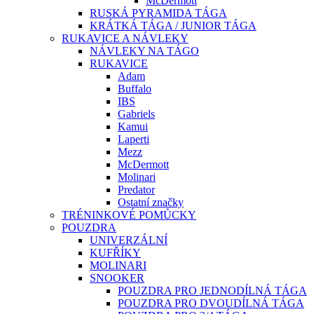
McDermott
RUSKÁ PYRAMIDA TÁGA
KRÁTKÁ TÁGA / JUNIOR TÁGA
RUKAVICE A NÁVLEKY
NÁVLEKY NA TÁGO
RUKAVICE
Adam
Buffalo
IBS
Gabriels
Kamui
Laperti
Mezz
McDermott
Molinari
Predator
Ostatní značky
TRÉNINKOVÉ POMŮCKY
POUZDRA
UNIVERZÁLNÍ
KUFŘÍKY
MOLINARI
SNOOKER
POUZDRA PRO JEDNODÍLNÁ TÁGA
POUZDRA PRO DVOUDÍLNÁ TÁGA