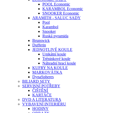
POOL Economic
KARAMBOL Economic
SNOOKER Economic
ARAMITH - SALUC SADY
Pool
Karambol
Snooker
Ruská pyramida
Brunswick
Dufferin
JEDNOTLIVÉ KOULE
Unikátní koule
Tréninkové koule
Náhradní hrací koule
KUFRY NA KOULE
MARKOVÁTKA
DynaSpheres
BILIARD SETY
SERVISNÍ POTŘEBY
ČIŠTĚNÍ
KARTÁČE
DVD A LITERATURA
VYBAVENÍ INTERIÉRU
HODINY