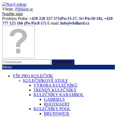
Vítejte,
Přihlásit se
Napište nám
Prodejna Praha:
+420 228 227 571(Po:13-17, St+Pá:10-18), +420
777 125 166 (Po-Pá:8-17)
E-mail:
info@ebillard.cz
Vyhledávání
Menu
VŠE PRO KULEČNÍK
KULEČNÍKOVÉ STOLY
VÝROBA KULEČNÍKŮ
TRENDY KULEČNÍKY
KULEČNÍKY KARAMBOL
GABRIELS
ROOTHAERT
KULEČNÍKY POOL
BRUNSWICK