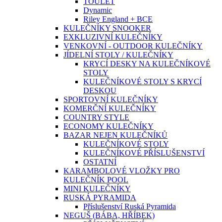
TOULET
Dynamic
Riley England + BCE
KULEČNÍKY SNOOKER
EXKLUZIVNÍ KULEČNÍKY
VENKOVNÍ - OUTDOOR KULEČNÍKY
JÍDELNÍ STOLY / KULEČNÍKY
KRYCÍ DESKY NA KULEČNÍKOVÉ
STOLY
KULEČNÍKOVÉ STOLY S KRYCÍ
DESKOU
SPORTOVNÍ KULEČNÍKY
KOMERČNÍ KULEČNÍKY
COUNTRY STYLE
ECONOMY KULEČNÍKY
BAZAR NEJEN KULEČNÍKŮ
KULEČNÍKOVÉ STOLY
KULEČNÍKOVÉ PŘÍSLUŠENSTVÍ
OSTATNÍ
KARAMBOLOVÉ VLOŽKY PRO
KULEČNÍK POOL
MINI KULEČNÍKY
RUSKÁ PYRAMIDA
Příslušenství Ruská Pyramida
NEGUŠ (BÁBA, HŘÍBEK)