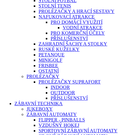
STOLNÍ FOTBAL
STOLNÍ TENIS
PROLÉZAČKY A HRACÍ SESTAVY
NAFUKOVACÍ ATRAKCE
PRO DOMÁCÍ VYUŽITÍ
VODNÍ ATRAKCE
PRO KOMERČNÍ ÚČELY
PŘÍSLUŠENSTVÍ
ZAHRADNÍ ŠACHY A STOLKY
RUSKÉ KUŽELKY
PETANQUE
MINIGOLF
FRISBEE
OSTATNÍ
PROLÉZAČKY
PROLÉZAČKY SUPRAFORT
INDOOR
OUTDOOR
PŘÍSLUŠENSTVÍ
ZÁBAVNÍ TECHNIKA
JUKEBOXY
ZÁBAVNÍ AUTOMATY
FLIPPER - PINBALLS
VZDUŠNÝ HOKEJ
SPORTOVNÍ ZÁBAVNÍ AUTOMATY