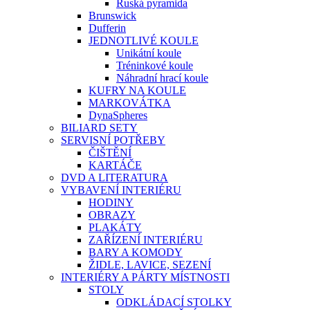
Ruská pyramida
Brunswick
Dufferin
JEDNOTLIVÉ KOULE
Unikátní koule
Tréninkové koule
Náhradní hrací koule
KUFRY NA KOULE
MARKOVÁTKA
DynaSpheres
BILIARD SETY
SERVISNÍ POTŘEBY
ČIŠTĚNÍ
KARTÁČE
DVD A LITERATURA
VYBAVENÍ INTERIÉRU
HODINY
OBRAZY
PLAKÁTY
ZAŘÍZENÍ INTERIÉRU
BARY A KOMODY
ŽIDLE, LAVICE, SEZENÍ
INTERIÉRY A PÁRTY MÍSTNOSTI
STOLY
ODKLÁDACÍ STOLKY