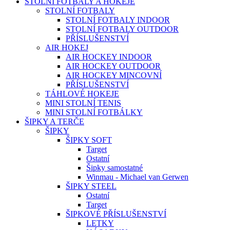
STOLNÍ FOTBALY A HOKEJE
STOLNÍ FOTBALY
STOLNÍ FOTBALY INDOOR
STOLNÍ FOTBALY OUTDOOR
PŘÍSLUŠENSTVÍ
AIR HOKEJ
AIR HOCKEY INDOOR
AIR HOCKEY OUTDOOR
AIR HOCKEY MINCOVNÍ
PŘÍSLUŠENSTVÍ
TÁHLOVÉ HOKEJE
MINI STOLNÍ TENIS
MINI STOLNÍ FOTBÁLKY
ŠIPKY A TERČE
ŠIPKY
ŠIPKY SOFT
Target
Ostatní
Šipky samostatné
Winmau - Michael van Gerwen
ŠIPKY STEEL
Ostatní
Target
ŠIPKOVÉ PŘÍSLUŠENSTVÍ
LETKY