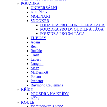
POUZDRA
UNIVERZÁLNÍ
KUFŘÍKY
MOLINARI
SNOOKER
POUZDRA PRO JEDNODÍLNÁ TÁGA
POUZDRA PRO DVOUDÍLNÁ TÁGA
POUZDRA PRO 3/4 TÁGA
TUBUSY
Adam
Bear
Buffalo
Clash
Laperti
Longoni
Mezz
McDermott
Poison
Predator
Raymond Ceulemans
KŘÍDY
POUZDRA NA KŘÍDY
Křídy
KOULE
ECONOMIC SADY