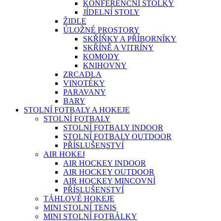
KONFERENČNÍ STOLKY
JÍDELNÍ STOLY
ŽIDLE
ÚLOŽNÉ PROSTORY
SKŘÍŇKY A PŘÍBORNÍKY
SKŘÍNĚ A VITRÍNY
KOMODY
KNIHOVNY
ZRCADLA
VINOTÉKY
PARAVANY
BARY
STOLNÍ FOTBALY A HOKEJE
STOLNÍ FOTBALY
STOLNÍ FOTBALY INDOOR
STOLNÍ FOTBALY OUTDOOR
PŘÍSLUŠENSTVÍ
AIR HOKEJ
AIR HOCKEY INDOOR
AIR HOCKEY OUTDOOR
AIR HOCKEY MINCOVNÍ
PŘÍSLUŠENSTVÍ
TÁHLOVÉ HOKEJE
MINI STOLNÍ TENIS
MINI STOLNÍ FOTBÁLKY