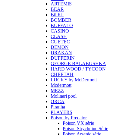
ARTEMIS
BEAR
BillKit
BOMBER
BUFFALO
CASINO
CLASH
CUETEC
DEMON
DRAKAN
DUFFERIN
GEORGE BALABUSHKA
HARD WOOD / TYCOON
CHEETAH
LUCKY by McDermott
Mcdermott
MEZZ
Molinari pool
ORCA
Piranha
PLAYERS
Poison by Predator
Poison VX série
Poison Strychnine Série
Poison Arsenic série