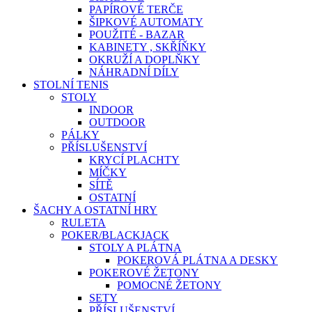
PAPÍROVÉ TERČE
ŠIPKOVÉ AUTOMATY
POUŽITÉ - BAZAR
KABINETY , SKŘÍŇKY
OKRUŽÍ A DOPLŇKY
NÁHRADNÍ DÍLY
STOLNÍ TENIS
STOLY
INDOOR
OUTDOOR
PÁLKY
PŘÍSLUŠENSTVÍ
KRYCÍ PLACHTY
MÍČKY
SÍTĚ
OSTATNÍ
ŠACHY A OSTATNÍ HRY
RULETA
POKER/BLACKJACK
STOLY A PLÁTNA
POKEROVÁ PLÁTNA A DESKY
POKEROVÉ ŽETONY
POMOCNÉ ŽETONY
SETY
PŘÍSLUŠENSTVÍ