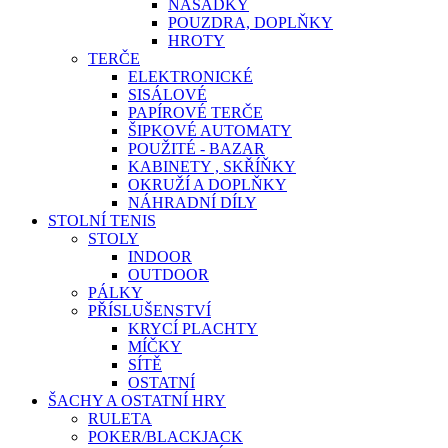
NÁSADKY
POUZDRA, DOPLŇKY
HROTY
TERČE
ELEKTRONICKÉ
SISÁLOVÉ
PAPÍROVÉ TERČE
ŠIPKOVÉ AUTOMATY
POUŽITÉ - BAZAR
KABINETY , SKŘÍŇKY
OKRUŽÍ A DOPLŇKY
NÁHRADNÍ DÍLY
STOLNÍ TENIS
STOLY
INDOOR
OUTDOOR
PÁLKY
PŘÍSLUŠENSTVÍ
KRYCÍ PLACHTY
MÍČKY
SÍTĚ
OSTATNÍ
ŠACHY A OSTATNÍ HRY
RULETA
POKER/BLACKJACK