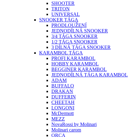
SHOOTER
TRITON
UNIVERSAL
SNOOKER TÁGA
PRODLOUŽENÍ
JEDNODÍLNÁ SNOOKER
3/4 TÁGA SNOOKER
1/2 TÁGA SNOOKER
3 DÍLNÁ TÁGA SNOOKER
KARAMBOL TÁGA
PROFI KARAMBOL
HOBBY KARAMBOL
BEGGINER KARAMBOL
JEDNODÍLNÁ TÁGA KARAMBOL
ADAM
BUFFALO
DRAKAN
DUFFERIN
CHEETAH
LONGONI
McDermott
MEZZ
NovaRossi by Molinari
Molinari carom
ORCA