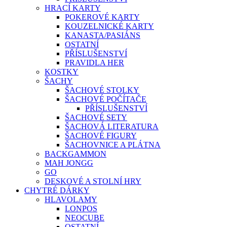
HRACÍ KARTY
POKEROVÉ KARTY
KOUZELNICKÉ KARTY
KANASTA/PASIÁNS
OSTATNÍ
PŘÍSLUŠENSTVÍ
PRAVIDLA HER
KOSTKY
ŠACHY
ŠACHOVÉ STOLKY
ŠACHOVÉ POČÍTAČE
PŘÍSLUŠENSTVÍ
ŠACHOVÉ SETY
ŠACHOVÁ LITERATURA
ŠACHOVÉ FIGURY
ŠACHOVNICE A PLÁTNA
BACKGAMMON
MAH JONGG
GO
DESKOVÉ A STOLNÍ HRY
CHYTRÉ DÁRKY
HLAVOLAMY
LONPOS
NEOCUBE
OSTATNÍ