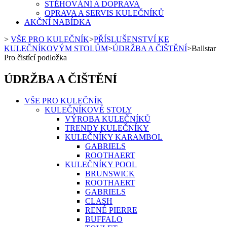
STĚHOVÁNÍ A DOPRAVA
OPRAVA A SERVIS KULEČNÍKŮ
AKČNÍ NABÍDKA
>
VŠE PRO KULEČNÍK
>
PŘÍSLUŠENSTVÍ KE
KULEČNÍKOVÝM STOLŮM
>
ÚDRŽBA A ČIŠTĚNÍ
>
Ballstar
Pro čistící podložka
ÚDRŽBA A ČIŠTĚNÍ
VŠE PRO KULEČNÍK
KULEČNÍKOVÉ STOLY
VÝROBA KULEČNÍKŮ
TRENDY KULEČNÍKY
KULEČNÍKY KARAMBOL
GABRIELS
ROOTHAERT
KULEČNÍKY POOL
BRUNSWICK
ROOTHAERT
GABRIELS
CLASH
RENÉ PIERRE
BUFFALO