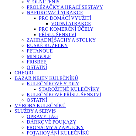
STOLNÍ TENIS
PROLÉZAČKY A HRACÍ SESTAVY
NAFUKOVACÍ ATRAKCE
PRO DOMÁCÍ VYUŽITÍ
VODNÍ ATRAKCE
PRO KOMERČNÍ ÚČELY
PŘÍSLUŠENSTVÍ
ZAHRADNÍ ŠACHY A STOLKY
RUSKÉ KUŽELKY
PETANQUE
MINIGOLF
FRISBEE
OSTATNÍ
CHEQIO
BAZAR NEJEN KULEČNÍKŮ
KULEČNÍKOVÉ STOLY
STAROŽITNÉ KULEČNÍKY
KULEČNÍKOVÉ PŘÍSLUŠENSTVÍ
OSTATNÍ
VÝROBA KULEČNÍKŮ
SLUŽBY A SERVIS
OPRAVY TÁG
DÁRKOVÉ POUKAZY
PRONÁJMY A ZÁPŮJČKY
POTAHOVÁNÍ KULEČNÍKŮ