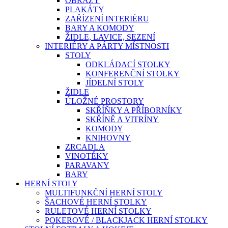
OBRAZY
PLAKÁTY
ZAŘÍZENÍ INTERIÉRU
BARY A KOMODY
ŽIDLE, LAVICE, SEZENÍ
INTERIÉRY A PÁRTY MÍSTNOSTI
STOLY
ODKLÁDACÍ STOLKY
KONFERENČNÍ STOLKY
JÍDELNÍ STOLY
ŽIDLE
ÚLOŽNÉ PROSTORY
SKŘÍŇKY A PŘÍBORNÍKY
SKŘÍNĚ A VITRÍNY
KOMODY
KNIHOVNY
ZRCADLA
VINOTÉKY
PARAVANY
BARY
HERNÍ STOLY
MULTIFUNKČNÍ HERNÍ STOLY
ŠACHOVÉ HERNÍ STOLKY
RULETOVÉ HERNÍ STOLKY
POKEROVÉ / BLACKJACK HERNÍ STOLKY