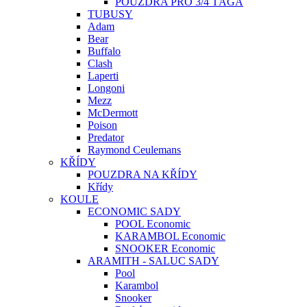
POUZDRA PRO 3/4 TÁGA
TUBUSY
Adam
Bear
Buffalo
Clash
Laperti
Longoni
Mezz
McDermott
Poison
Predator
Raymond Ceulemans
KŘÍDY
POUZDRA NA KŘÍDY
Křídy
KOULE
ECONOMIC SADY
POOL Economic
KARAMBOL Economic
SNOOKER Economic
ARAMITH - SALUC SADY
Pool
Karambol
Snooker