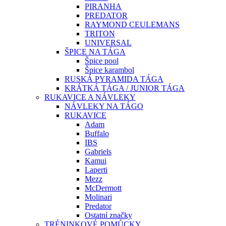
PIRANHA
PREDATOR
RAYMOND CEULEMANS
TRITON
UNIVERSAL
ŠPICE NA TÁGA
Špice pool
Špice karambol
RUSKÁ PYRAMIDA TÁGA
KRÁTKÁ TÁGA / JUNIOR TÁGA
RUKAVICE A NÁVLEKY
NÁVLEKY NA TÁGO
RUKAVICE
Adam
Buffalo
IBS
Gabriels
Kamui
Laperti
Mezz
McDermott
Molinari
Predator
Ostatní značky
TRÉNINKOVÉ POMŮCKY