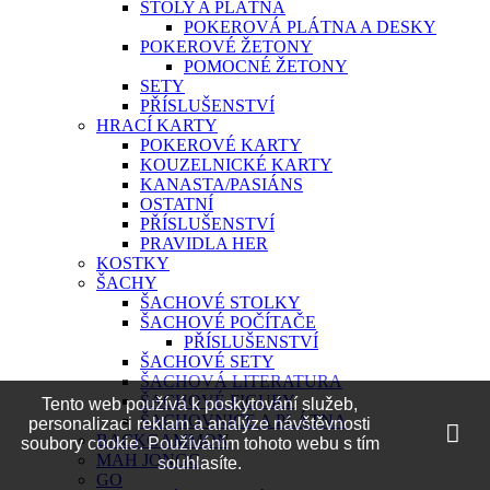
STOLY A PLÁTNA
POKEROVÁ PLÁTNA A DESKY
POKEROVÉ ŽETONY
POMOCNÉ ŽETONY
SETY
PŘÍSLUŠENSTVÍ
HRACÍ KARTY
POKEROVÉ KARTY
KOUZELNICKÉ KARTY
KANASTA/PASIÁNS
OSTATNÍ
PŘÍSLUŠENSTVÍ
PRAVIDLA HER
KOSTKY
ŠACHY
ŠACHOVÉ STOLKY
ŠACHOVÉ POČÍTAČE
PŘÍSLUŠENSTVÍ
ŠACHOVÉ SETY
ŠACHOVÁ LITERATURA
ŠACHOVÉ FIGURY
Tento web používá k poskytování služeb,
ŠACHOVNICE A PLÁTNA
personalizaci reklam a analýze návštěvnosti
BACKGAMMON
soubory cookie. Používáním tohoto webu s tím
MAH JONGG
souhlasíte.
GO