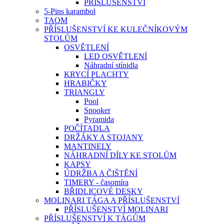
PŘÍSLUŠENSTVÍ
5-Pins karambol
TAOM
PŘÍSLUŠENSTVÍ KE KULEČNÍKOVÝM
STOLŮM
OSVĚTLENÍ
LED OSVĚTLENÍ
Náhradní stínidla
KRYCÍ PLACHTY
HRABIČKY
TRIANGLY
Pool
Snooker
Pyramida
POČÍTADLA
DRŽÁKY A STOJANY
MANTINELY
NÁHRADNÍ DÍLY KE STOLŮM
KAPSY
ÚDRŽBA A ČIŠTĚNÍ
TIMERY - časomíra
BŘIDLICOVÉ DESKY
MOLINARI TÁGA A PŘÍSLUŠENSTVÍ
PŘÍSLUŠENSTVÍ MOLINARI
PŘÍSLUŠENSTVÍ K TÁGŮM