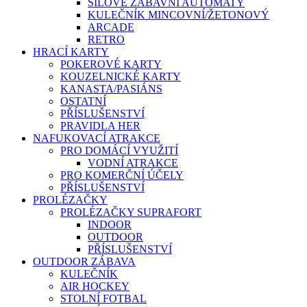
SILOVÉ ZÁBAVNÍ AUTOMATY
KULEČNÍK MINCOVNÍ/ŽETONOVÝ
ARCADE
RETRO
HRACÍ KARTY
POKEROVÉ KARTY
KOUZELNICKÉ KARTY
KANASTA/PASIÁNS
OSTATNÍ
PŘÍSLUŠENSTVÍ
PRAVIDLA HER
NAFUKOVACÍ ATRAKCE
PRO DOMÁCÍ VYUŽITÍ
VODNÍ ATRAKCE
PRO KOMERČNÍ ÚČELY
PŘÍSLUŠENSTVÍ
PROLÉZAČKY
PROLÉZAČKY SUPRAFORT
INDOOR
OUTDOOR
PŘÍSLUŠENSTVÍ
OUTDOOR ZÁBAVA
KULEČNÍK
AIR HOCKEY
STOLNÍ FOTBAL