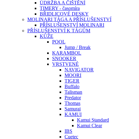
ÚDRŽBA A ČIŠTĚNÍ
TIMERY - časomíra
BŘIDLICOVÉ DESKY
MOLINARI TÁGA A PŘÍSLUŠENSTVÍ
PŘÍSLUŠENSTVÍ MOLINARI
PŘÍSLUŠENSTVÍ K TÁGŮM
KŮŽE
POOL
Jump / Break
KARAMBOL
SNOOKER
VRSTVENÉ
NAVIGATOR
MOORI
TIGER
Buffalo
Talisman
Predator
Thomas
Samurai
KAMUI
Kamui Standard
Kamui Clear
IBS
Cuetec