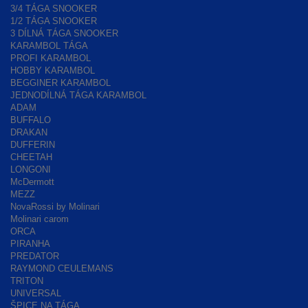
3/4 TÁGA SNOOKER
1/2 TÁGA SNOOKER
3 DÍLNÁ TÁGA SNOOKER
KARAMBOL TÁGA
PROFI KARAMBOL
HOBBY KARAMBOL
BEGGINER KARAMBOL
JEDNODÍLNÁ TÁGA KARAMBOL
ADAM
BUFFALO
DRAKAN
DUFFERIN
CHEETAH
LONGONI
McDermott
MEZZ
NovaRossi by Molinari
Molinari carom
ORCA
PIRANHA
PREDATOR
RAYMOND CEULEMANS
TRITON
UNIVERSAL
ŠPICE NA TÁGA