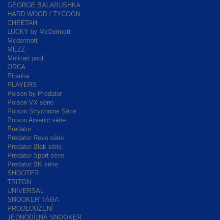
GEORGE BALABUSHKA
HARD WOOD / TYCOON
CHEETAH
LUCKY by McDermott
Mcdermott
MEZZ
Molinari pool
ORCA
Piranha
PLAYERS
Poison by Predator
Poison VX série
Poison Strychnine Série
Poison Arsenic série
Predator
Predator Revo série
Predator Blak série
Predator Sport série
Predator BK série
SHOOTER
TRITON
UNIVERSAL
SNOOKER TÁGA
PRODLOUŽENÍ
JEDNODÍLNÁ SNOOKER