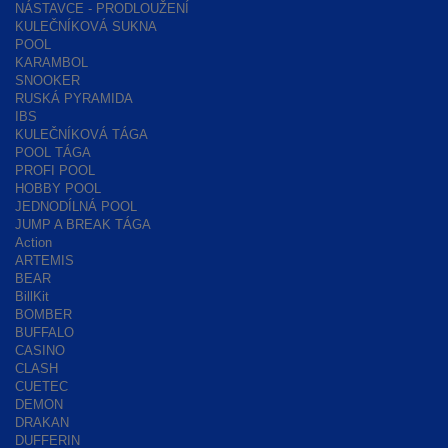
NÁSTAVCE - PRODLOUŽENÍ
KULEČNÍKOVÁ SUKNA
POOL
KARAMBOL
SNOOKER
RUSKÁ PYRAMIDA
IBS
KULEČNÍKOVÁ TÁGA
POOL TÁGA
PROFI POOL
HOBBY POOL
JEDNODÍLNÁ POOL
JUMP A BREAK TÁGA
Action
ARTEMIS
BEAR
BillKit
BOMBER
BUFFALO
CASINO
CLASH
CUETEC
DEMON
DRAKAN
DUFFERIN