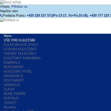
Vítejte,
Přihlásit se
Napište nám
Prodejna Praha:
+420 228 227 571(Po:13-17, St+Pá:10-18), +420 777 125 
Menu
VŠE PRO KULEČNÍK
KULEČNÍKOVÉ STOLY
VÝROBA KULEČNÍKŮ
TRENDY KULEČNÍKY
KULEČNÍKY KARAMBOL
GABRIELS
ROOTHAERT
KULEČNÍKY POOL
BRUNSWICK
ROOTHAERT
GABRIELS
CLASH
RENÉ PIERRE
BUFFALO
TOULET
Dynamic