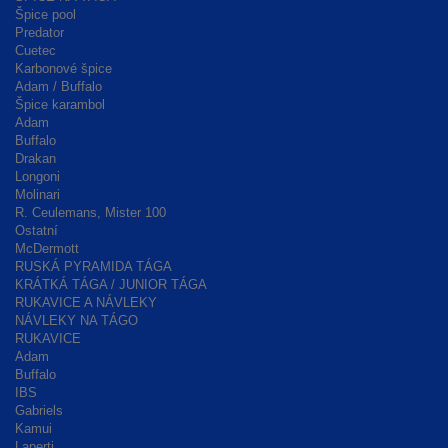
Špice pool
Predator
Cuetec
Karbonové špice
Adam / Buffalo
Špice karambol
Adam
Buffalo
Drakan
Longoni
Molinari
R. Ceulemans, Mister 100
Ostatní
McDermott
RUSKÁ PYRAMIDA TÁGA
KRÁTKÁ TÁGA / JUNIOR TÁGA
RUKAVICE A NÁVLEKY
NÁVLEKY NA TÁGO
RUKAVICE
Adam
Buffalo
IBS
Gabriels
Kamui
Laperti