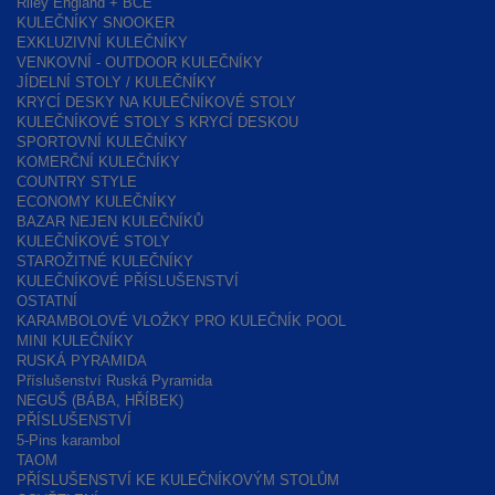
Riley England + BCE
KULEČNÍKY SNOOKER
EXKLUZIVNÍ KULEČNÍKY
VENKOVNÍ - OUTDOOR KULEČNÍKY
JÍDELNÍ STOLY / KULEČNÍKY
KRYCÍ DESKY NA KULEČNÍKOVÉ STOLY
KULEČNÍKOVÉ STOLY S KRYCÍ DESKOU
SPORTOVNÍ KULEČNÍKY
KOMERČNÍ KULEČNÍKY
COUNTRY STYLE
ECONOMY KULEČNÍKY
BAZAR NEJEN KULEČNÍKŮ
KULEČNÍKOVÉ STOLY
STAROŽITNÉ KULEČNÍKY
KULEČNÍKOVÉ PŘÍSLUŠENSTVÍ
OSTATNÍ
KARAMBOLOVÉ VLOŽKY PRO KULEČNÍK POOL
MINI KULEČNÍKY
RUSKÁ PYRAMIDA
Příslušenství Ruská Pyramida
NEGUŠ (BÁBA, HŘÍBEK)
PŘÍSLUŠENSTVÍ
5-Pins karambol
TAOM
PŘÍSLUŠENSTVÍ KE KULEČNÍKOVÝM STOLŮM