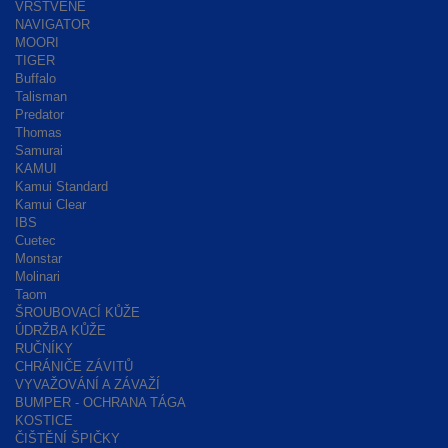
VRSTVENÉ
NAVIGATOR
MOORI
TIGER
Buffalo
Talisman
Predator
Thomas
Samurai
KAMUI
Kamui Standard
Kamui Clear
IBS
Cuetec
Monstar
Molinari
Taom
ŠROUBOVACÍ KŮŽE
ÚDRŽBA KŮŽE
RUČNÍKY
CHRÁNIČE ZÁVITŮ
VYVAŽOVÁNÍ A ZÁVAŽÍ
BUMPER - OCHRANA TÁGA
KOSTICE
ČIŠTĚNÍ ŠPIČKY