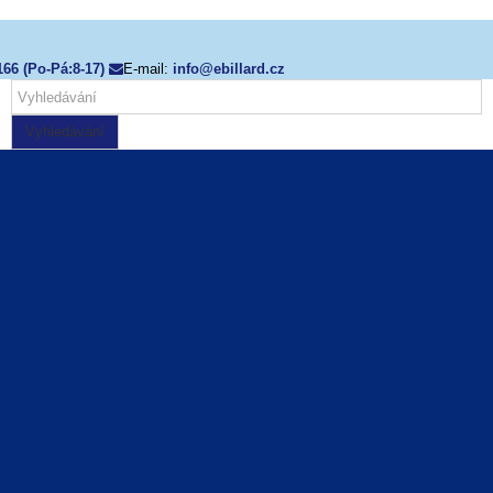
166 (Po-Pá:8-17)
E-mail:
info@ebillard.cz
Vyhledávání