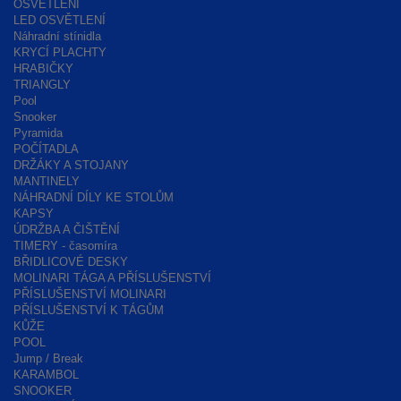
OSVĚTLENÍ
LED OSVĚTLENÍ
Náhradní stínidla
KRYCÍ PLACHTY
HRABIČKY
TRIANGLY
Pool
Snooker
Pyramida
POČÍTADLA
DRŽÁKY A STOJANY
MANTINELY
NÁHRADNÍ DÍLY KE STOLŮM
KAPSY
ÚDRŽBA A ČIŠTĚNÍ
TIMERY - časomíra
BŘIDLICOVÉ DESKY
MOLINARI TÁGA A PŘÍSLUŠENSTVÍ
PŘÍSLUŠENSTVÍ MOLINARI
PŘÍSLUŠENSTVÍ K TÁGŮM
KŮŽE
POOL
Jump / Break
KARAMBOL
SNOOKER