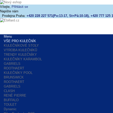
Vítejte,
Přihlásit se
Napište nám
Prodejna Praha:
+420 228 227 571(Po:13-17, St+Pá:10-18), +420 777 125 1
Menu
VŠE PRO KULEČNÍK
KULEČNÍKOVÉ STOLY
VÝROBA KULEČNÍKŮ
TRENDY KULEČNÍKY
KULEČNÍKY KARAMBOL
GABRIELS
ROOTHAERT
KULEČNÍKY POOL
BRUNSWICK
ROOTHAERT
GABRIELS
CLASH
RENÉ PIERRE
BUFFALO
TOULET
Dynamic