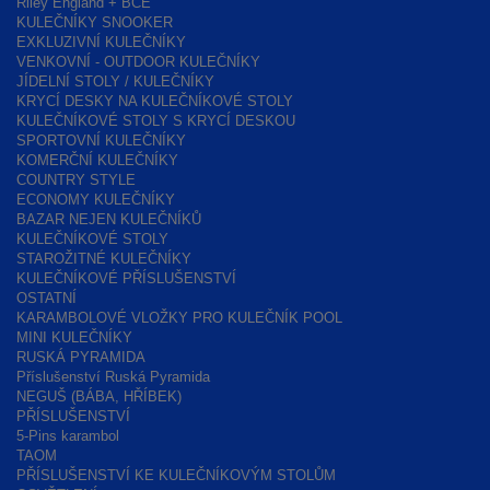
Riley England + BCE
KULEČNÍKY SNOOKER
EXKLUZIVNÍ KULEČNÍKY
VENKOVNÍ - OUTDOOR KULEČNÍKY
JÍDELNÍ STOLY / KULEČNÍKY
KRYCÍ DESKY NA KULEČNÍKOVÉ STOLY
KULEČNÍKOVÉ STOLY S KRYCÍ DESKOU
SPORTOVNÍ KULEČNÍKY
KOMERČNÍ KULEČNÍKY
COUNTRY STYLE
ECONOMY KULEČNÍKY
BAZAR NEJEN KULEČNÍKŮ
KULEČNÍKOVÉ STOLY
STAROŽITNÉ KULEČNÍKY
KULEČNÍKOVÉ PŘÍSLUŠENSTVÍ
OSTATNÍ
KARAMBOLOVÉ VLOŽKY PRO KULEČNÍK POOL
MINI KULEČNÍKY
RUSKÁ PYRAMIDA
Příslušenství Ruská Pyramida
NEGUŠ (BÁBA, HŘÍBEK)
PŘÍSLUŠENSTVÍ
5-Pins karambol
TAOM
PŘÍSLUŠENSTVÍ KE KULEČNÍKOVÝM STOLŮM