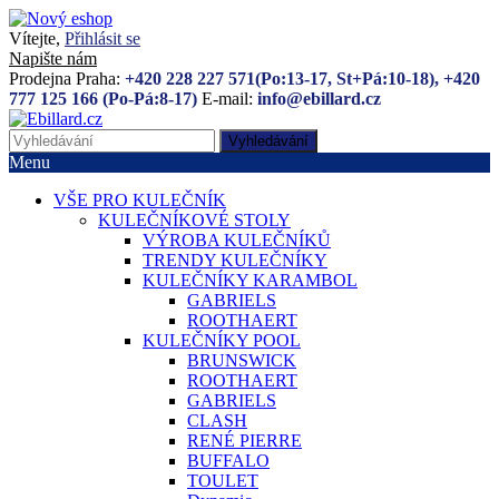
Vítejte,
Přihlásit se
Napište nám
Prodejna Praha:
+420 228 227 571(Po:13-17, St+Pá:10-18), +420
777 125 166 (Po-Pá:8-17)
E-mail:
info@ebillard.cz
Vyhledávání
Menu
VŠE PRO KULEČNÍK
KULEČNÍKOVÉ STOLY
VÝROBA KULEČNÍKŮ
TRENDY KULEČNÍKY
KULEČNÍKY KARAMBOL
GABRIELS
ROOTHAERT
KULEČNÍKY POOL
BRUNSWICK
ROOTHAERT
GABRIELS
CLASH
RENÉ PIERRE
BUFFALO
TOULET