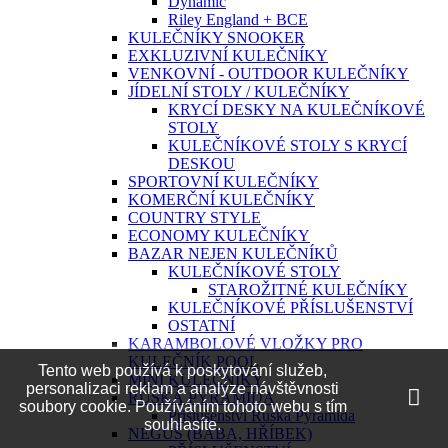
Dynamic
Riley England + BCE
KULEČNÍKY SNOOKER
EXKLUZIVNÍ KULEČNÍKY
VENKOVNÍ - OUTDOOR KULEČNÍKY
JÍDELNÍ STOLY / KULEČNÍKY
KRYCÍ DESKY NA KULEČNÍKOVÉ
STOLY
KULEČNÍKOVÉ STOLY S KRYCÍ
DESKOU
SPORTOVNÍ KULEČNÍKY
KOMERČNÍ KULEČNÍKY
COUNTRY STYLE
ECONOMY KULEČNÍKY
BAZAR NEJEN KULEČNÍKŮ
KULEČNÍKOVÉ STOLY
STAROŽITNÉ KULEČNÍKY
KULEČNÍKOVÉ PŘÍSLUŠENSTVÍ
OSTATNÍ
KARAMBOLOVÉ VLOŽKY PRO
KULEČNÍK POOL
Tento web používá k poskytování služeb,
MINI KULEČNÍKY
personalizaci reklam a analýze návštěvnosti
RUSKÁ PYRAMIDA
soubory cookie. Používáním tohoto webu s tím
Příslušenství Ruská Pyramida
souhlasíte.
NEGUŠ (BÁBA, HŘÍBEK)