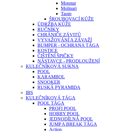
Monstar
Molinari
Taom
ŠROUBOVACÍ KŮŽE
ÚDRŽBA KŮŽE
RUČNÍKY
CHRÁNIČE ZÁVITŮ
VYVAŽOVÁNÍ A ZÁVAŽÍ
BUMPER - OCHRANA TÁGA
KOSTICE
ČIŠTĚNÍ ŠPIČKY
NÁSTAVCE - PRODLOUŽENÍ
KULEČNÍKOVÁ SUKNA
POOL
KARAMBOL
SNOOKER
RUSKÁ PYRAMIDA
IBS
KULEČNÍKOVÁ TÁGA
POOL TÁGA
PROFI POOL
HOBBY POOL
JEDNODÍLNÁ POOL
JUMP A BREAK TÁGA
Action