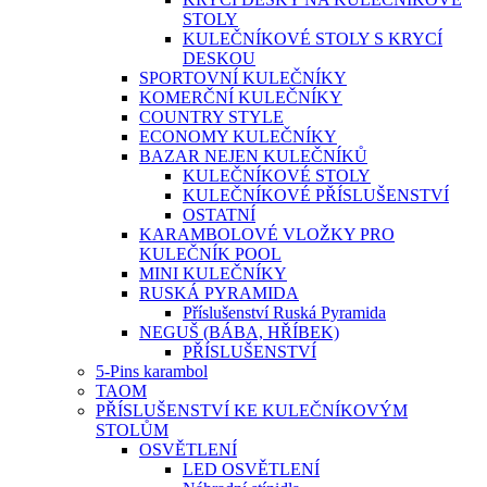
STOLY
KULEČNÍKOVÉ STOLY S KRYCÍ
DESKOU
SPORTOVNÍ KULEČNÍKY
KOMERČNÍ KULEČNÍKY
COUNTRY STYLE
ECONOMY KULEČNÍKY
BAZAR NEJEN KULEČNÍKŮ
KULEČNÍKOVÉ STOLY
KULEČNÍKOVÉ PŘÍSLUŠENSTVÍ
OSTATNÍ
KARAMBOLOVÉ VLOŽKY PRO
KULEČNÍK POOL
MINI KULEČNÍKY
RUSKÁ PYRAMIDA
Příslušenství Ruská Pyramida
NEGUŠ (BÁBA, HŘÍBEK)
PŘÍSLUŠENSTVÍ
5-Pins karambol
TAOM
PŘÍSLUŠENSTVÍ KE KULEČNÍKOVÝM
STOLŮM
OSVĚTLENÍ
LED OSVĚTLENÍ