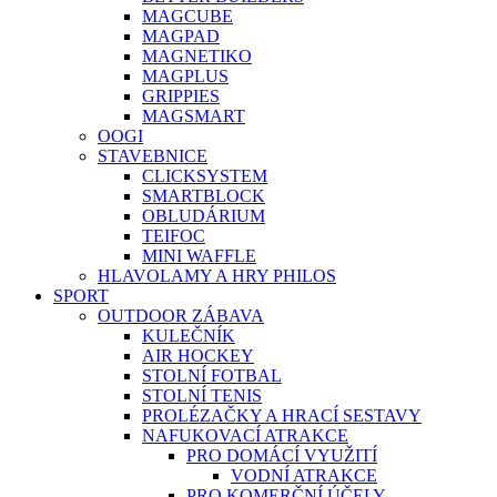
MAGCUBE
MAGPAD
MAGNETIKO
MAGPLUS
GRIPPIES
MAGSMART
OOGI
STAVEBNICE
CLICKSYSTEM
SMARTBLOCK
OBLUDÁRIUM
TEIFOC
MINI WAFFLE
HLAVOLAMY A HRY PHILOS
SPORT
OUTDOOR ZÁBAVA
KULEČNÍK
AIR HOCKEY
STOLNÍ FOTBAL
STOLNÍ TENIS
PROLÉZAČKY A HRACÍ SESTAVY
NAFUKOVACÍ ATRAKCE
PRO DOMÁCÍ VYUŽITÍ
VODNÍ ATRAKCE
PRO KOMERČNÍ ÚČELY