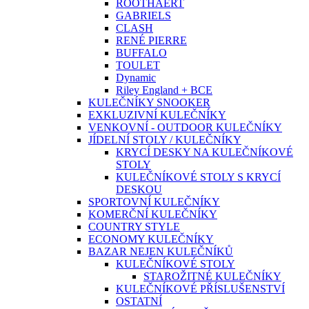
ROOTHAERT
GABRIELS
CLASH
RENÉ PIERRE
BUFFALO
TOULET
Dynamic
Riley England + BCE
KULEČNÍKY SNOOKER
EXKLUZIVNÍ KULEČNÍKY
VENKOVNÍ - OUTDOOR KULEČNÍKY
JÍDELNÍ STOLY / KULEČNÍKY
KRYCÍ DESKY NA KULEČNÍKOVÉ
STOLY
KULEČNÍKOVÉ STOLY S KRYCÍ
DESKOU
SPORTOVNÍ KULEČNÍKY
KOMERČNÍ KULEČNÍKY
COUNTRY STYLE
ECONOMY KULEČNÍKY
BAZAR NEJEN KULEČNÍKŮ
KULEČNÍKOVÉ STOLY
STAROŽITNÉ KULEČNÍKY
KULEČNÍKOVÉ PŘÍSLUŠENSTVÍ
OSTATNÍ