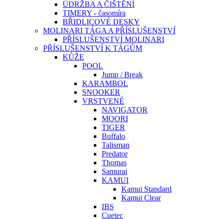
ÚDRŽBA A ČIŠTĚNÍ
TIMERY - časomíra
BŘIDLICOVÉ DESKY
MOLINARI TÁGA A PŘÍSLUŠENSTVÍ
PŘÍSLUŠENSTVÍ MOLINARI
PŘÍSLUŠENSTVÍ K TÁGŮM
KŮŽE
POOL
Jump / Break
KARAMBOL
SNOOKER
VRSTVENÉ
NAVIGATOR
MOORI
TIGER
Buffalo
Talisman
Predator
Thomas
Samurai
KAMUI
Kamui Standard
Kamui Clear
IBS
Cuetec