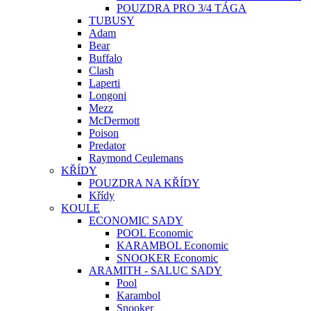
POUZDRA PRO 3/4 TÁGA
TUBUSY
Adam
Bear
Buffalo
Clash
Laperti
Longoni
Mezz
McDermott
Poison
Predator
Raymond Ceulemans
KŘÍDY
POUZDRA NA KŘÍDY
Křídy
KOULE
ECONOMIC SADY
POOL Economic
KARAMBOL Economic
SNOOKER Economic
ARAMITH - SALUC SADY
Pool
Karambol
Snooker