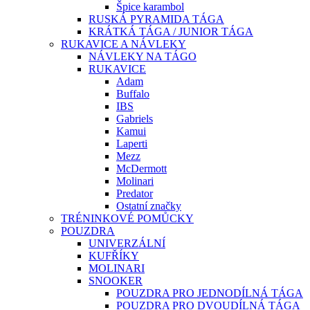
Špice karambol
RUSKÁ PYRAMIDA TÁGA
KRÁTKÁ TÁGA / JUNIOR TÁGA
RUKAVICE A NÁVLEKY
NÁVLEKY NA TÁGO
RUKAVICE
Adam
Buffalo
IBS
Gabriels
Kamui
Laperti
Mezz
McDermott
Molinari
Predator
Ostatní značky
TRÉNINKOVÉ POMŮCKY
POUZDRA
UNIVERZÁLNÍ
KUFŘÍKY
MOLINARI
SNOOKER
POUZDRA PRO JEDNODÍLNÁ TÁGA
POUZDRA PRO DVOUDÍLNÁ TÁGA