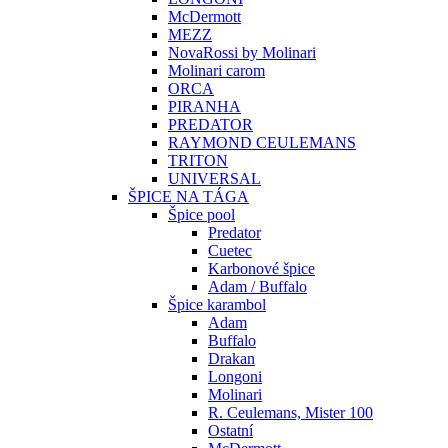
McDermott
MEZZ
NovaRossi by Molinari
Molinari carom
ORCA
PIRANHA
PREDATOR
RAYMOND CEULEMANS
TRITON
UNIVERSAL
ŠPICE NA TÁGA
Špice pool
Predator
Cuetec
Karbonové špice
Adam / Buffalo
Špice karambol
Adam
Buffalo
Drakan
Longoni
Molinari
R. Ceulemans, Mister 100
Ostatní