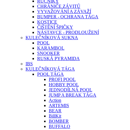
RUČNÍKY
CHRÁNIČE ZÁVITŮ
VYVAŽOVÁNÍ A ZÁVAŽÍ
BUMPER - OCHRANA TÁGA
KOSTICE
ČIŠTĚNÍ ŠPIČKY
NÁSTAVCE - PRODLOUŽENÍ
KULEČNÍKOVÁ SUKNA
POOL
KARAMBOL
SNOOKER
RUSKÁ PYRAMIDA
IBS
KULEČNÍKOVÁ TÁGA
POOL TÁGA
PROFI POOL
HOBBY POOL
JEDNODÍLNÁ POOL
JUMP A BREAK TÁGA
Action
ARTEMIS
BEAR
BillKit
BOMBER
BUFFALO