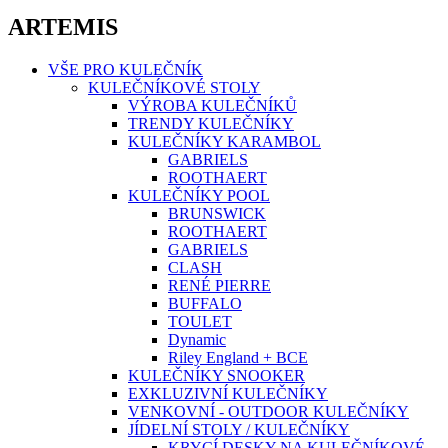
ARTEMIS
VŠE PRO KULEČNÍK
KULEČNÍKOVÉ STOLY
VÝROBA KULEČNÍKŮ
TRENDY KULEČNÍKY
KULEČNÍKY KARAMBOL
GABRIELS
ROOTHAERT
KULEČNÍKY POOL
BRUNSWICK
ROOTHAERT
GABRIELS
CLASH
RENÉ PIERRE
BUFFALO
TOULET
Dynamic
Riley England + BCE
KULEČNÍKY SNOOKER
EXKLUZIVNÍ KULEČNÍKY
VENKOVNÍ - OUTDOOR KULEČNÍKY
JÍDELNÍ STOLY / KULEČNÍKY
KRYCÍ DESKY NA KULEČNÍKOVÉ