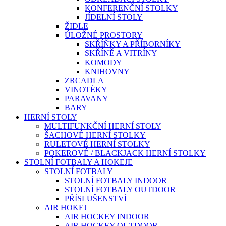
KONFERENČNÍ STOLKY
JÍDELNÍ STOLY
ŽIDLE
ÚLOŽNÉ PROSTORY
SKŘÍŇKY A PŘÍBORNÍKY
SKŘÍNĚ A VITRÍNY
KOMODY
KNIHOVNY
ZRCADLA
VINOTÉKY
PARAVANY
BARY
HERNÍ STOLY
MULTIFUNKČNÍ HERNÍ STOLY
ŠACHOVÉ HERNÍ STOLKY
RULETOVÉ HERNÍ STOLKY
POKEROVÉ / BLACKJACK HERNÍ STOLKY
STOLNÍ FOTBALY A HOKEJE
STOLNÍ FOTBALY
STOLNÍ FOTBALY INDOOR
STOLNÍ FOTBALY OUTDOOR
PŘÍSLUŠENSTVÍ
AIR HOKEJ
AIR HOCKEY INDOOR
AIR HOCKEY OUTDOOR