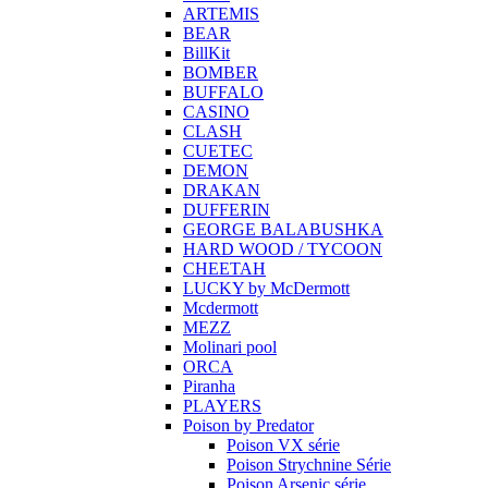
ARTEMIS
BEAR
BillKit
BOMBER
BUFFALO
CASINO
CLASH
CUETEC
DEMON
DRAKAN
DUFFERIN
GEORGE BALABUSHKA
HARD WOOD / TYCOON
CHEETAH
LUCKY by McDermott
Mcdermott
MEZZ
Molinari pool
ORCA
Piranha
PLAYERS
Poison by Predator
Poison VX série
Poison Strychnine Série
Poison Arsenic série