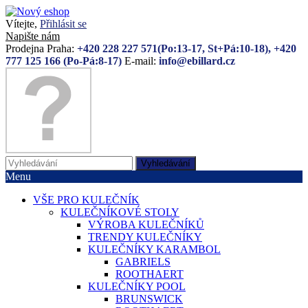
Vítejte,
Přihlásit se
Napište nám
Prodejna Praha:
+420 228 227 571(Po:13-17, St+Pá:10-18), +420
777 125 166 (Po-Pá:8-17)
E-mail:
info@ebillard.cz
Vyhledávání
Menu
VŠE PRO KULEČNÍK
KULEČNÍKOVÉ STOLY
VÝROBA KULEČNÍKŮ
TRENDY KULEČNÍKY
KULEČNÍKY KARAMBOL
GABRIELS
ROOTHAERT
KULEČNÍKY POOL
BRUNSWICK