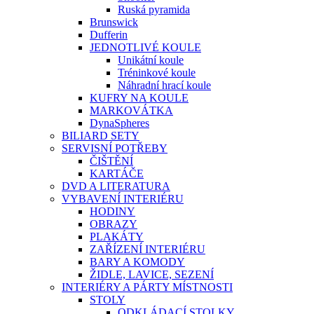
Ruská pyramida
Brunswick
Dufferin
JEDNOTLIVÉ KOULE
Unikátní koule
Tréninkové koule
Náhradní hrací koule
KUFRY NA KOULE
MARKOVÁTKA
DynaSpheres
BILIARD SETY
SERVISNÍ POTŘEBY
ČIŠTĚNÍ
KARTÁČE
DVD A LITERATURA
VYBAVENÍ INTERIÉRU
HODINY
OBRAZY
PLAKÁTY
ZAŘÍZENÍ INTERIÉRU
BARY A KOMODY
ŽIDLE, LAVICE, SEZENÍ
INTERIÉRY A PÁRTY MÍSTNOSTI
STOLY
ODKLÁDACÍ STOLKY