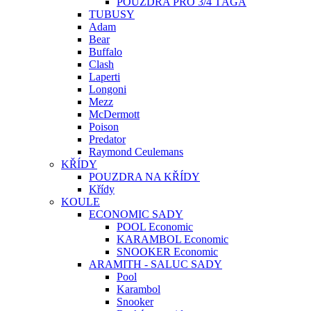
POUZDRA PRO 3/4 TÁGA
TUBUSY
Adam
Bear
Buffalo
Clash
Laperti
Longoni
Mezz
McDermott
Poison
Predator
Raymond Ceulemans
KŘÍDY
POUZDRA NA KŘÍDY
Křídy
KOULE
ECONOMIC SADY
POOL Economic
KARAMBOL Economic
SNOOKER Economic
ARAMITH - SALUC SADY
Pool
Karambol
Snooker