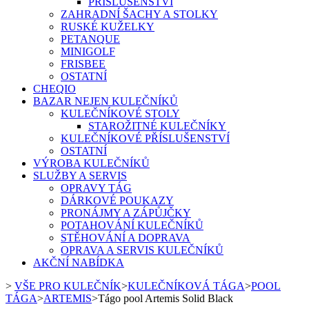
PŘÍSLUŠENSTVÍ
ZAHRADNÍ ŠACHY A STOLKY
RUSKÉ KUŽELKY
PETANQUE
MINIGOLF
FRISBEE
OSTATNÍ
CHEQIO
BAZAR NEJEN KULEČNÍKŮ
KULEČNÍKOVÉ STOLY
STAROŽITNÉ KULEČNÍKY
KULEČNÍKOVÉ PŘÍSLUŠENSTVÍ
OSTATNÍ
VÝROBA KULEČNÍKŮ
SLUŽBY A SERVIS
OPRAVY TÁG
DÁRKOVÉ POUKAZY
PRONÁJMY A ZÁPŮJČKY
POTAHOVÁNÍ KULEČNÍKŮ
STĚHOVÁNÍ A DOPRAVA
OPRAVA A SERVIS KULEČNÍKŮ
AKČNÍ NABÍDKA
>
VŠE PRO KULEČNÍK
>
KULEČNÍKOVÁ TÁGA
>
POOL
TÁGA
>
ARTEMIS
>
Tágo pool Artemis Solid Black