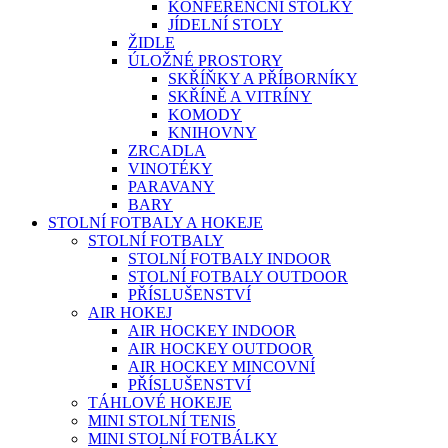
KONFERENČNÍ STOLKY
JÍDELNÍ STOLY
ŽIDLE
ÚLOŽNÉ PROSTORY
SKŘÍŇKY A PŘÍBORNÍKY
SKŘÍNĚ A VITRÍNY
KOMODY
KNIHOVNY
ZRCADLA
VINOTÉKY
PARAVANY
BARY
STOLNÍ FOTBALY A HOKEJE
STOLNÍ FOTBALY
STOLNÍ FOTBALY INDOOR
STOLNÍ FOTBALY OUTDOOR
PŘÍSLUŠENSTVÍ
AIR HOKEJ
AIR HOCKEY INDOOR
AIR HOCKEY OUTDOOR
AIR HOCKEY MINCOVNÍ
PŘÍSLUŠENSTVÍ
TÁHLOVÉ HOKEJE
MINI STOLNÍ TENIS
MINI STOLNÍ FOTBÁLKY