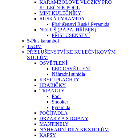
KARAMBOLOVÉ VLOŽKY PRO
KULEČNÍK POOL
MINI KULEČNÍKY
RUSKÁ PYRAMIDA
Příslušenství Ruská Pyramida
NEGUŠ (BÁBA, HŘÍBEK)
PŘÍSLUŠENSTVÍ
5-Pins karambol
TAOM
PŘÍSLUŠENSTVÍ KE KULEČNÍKOVÝM
STOLŮM
OSVĚTLENÍ
LED OSVĚTLENÍ
Náhradní stínidla
KRYCÍ PLACHTY
HRABIČKY
TRIANGLY
Pool
Snooker
Pyramida
POČÍTADLA
DRŽÁKY A STOJANY
MANTINELY
NÁHRADNÍ DÍLY KE STOLŮM
KAPSY