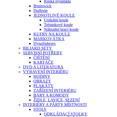
Ruská pyramida
Brunswick
Dufferin
JEDNOTLIVÉ KOULE
Unikátní koule
Tréninkové koule
Náhradní hrací koule
KUFRY NA KOULE
MARKOVÁTKA
DynaSpheres
BILIARD SETY
SERVISNÍ POTŘEBY
ČIŠTĚNÍ
KARTÁČE
DVD A LITERATURA
VYBAVENÍ INTERIÉRU
HODINY
OBRAZY
PLAKÁTY
ZAŘÍZENÍ INTERIÉRU
BARY A KOMODY
ŽIDLE, LAVICE, SEZENÍ
INTERIÉRY A PÁRTY MÍSTNOSTI
STOLY
ODKLÁDACÍ STOLKY