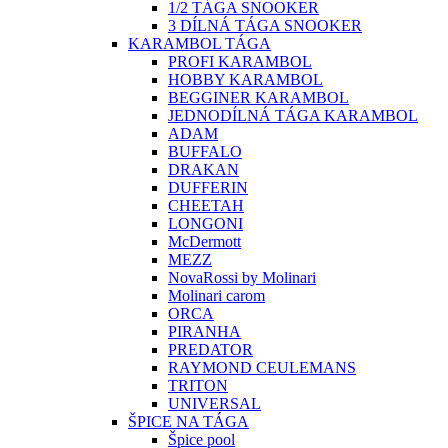
1/2 TÁGA SNOOKER
3 DÍLNÁ TÁGA SNOOKER
KARAMBOL TÁGA
PROFI KARAMBOL
HOBBY KARAMBOL
BEGGINER KARAMBOL
JEDNODÍLNÁ TÁGA KARAMBOL
ADAM
BUFFALO
DRAKAN
DUFFERIN
CHEETAH
LONGONI
McDermott
MEZZ
NovaRossi by Molinari
Molinari carom
ORCA
PIRANHA
PREDATOR
RAYMOND CEULEMANS
TRITON
UNIVERSAL
ŠPICE NA TÁGA
Špice pool