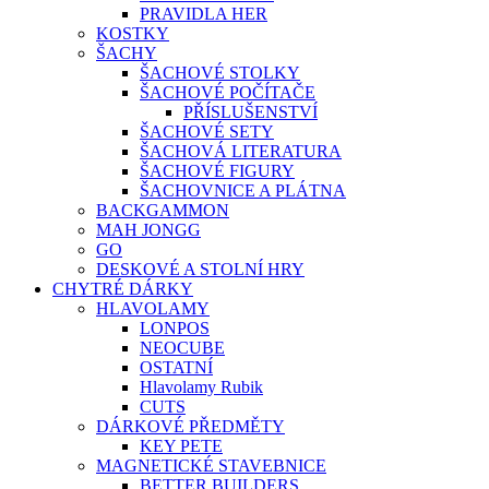
PRAVIDLA HER
KOSTKY
ŠACHY
ŠACHOVÉ STOLKY
ŠACHOVÉ POČÍTAČE
PŘÍSLUŠENSTVÍ
ŠACHOVÉ SETY
ŠACHOVÁ LITERATURA
ŠACHOVÉ FIGURY
ŠACHOVNICE A PLÁTNA
BACKGAMMON
MAH JONGG
GO
DESKOVÉ A STOLNÍ HRY
CHYTRÉ DÁRKY
HLAVOLAMY
LONPOS
NEOCUBE
OSTATNÍ
Hlavolamy Rubik
CUTS
DÁRKOVÉ PŘEDMĚTY
KEY PETE
MAGNETICKÉ STAVEBNICE
BETTER BUILDERS