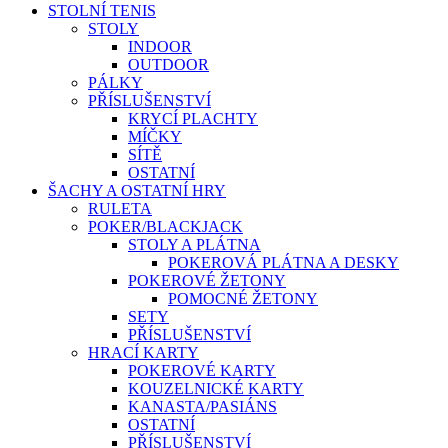
STOLNÍ TENIS
STOLY
INDOOR
OUTDOOR
PÁLKY
PŘÍSLUŠENSTVÍ
KRYCÍ PLACHTY
MÍČKY
SÍTĚ
OSTATNÍ
ŠACHY A OSTATNÍ HRY
RULETA
POKER/BLACKJACK
STOLY A PLÁTNA
POKEROVÁ PLÁTNA A DESKY
POKEROVÉ ŽETONY
POMOCNÉ ŽETONY
SETY
PŘÍSLUŠENSTVÍ
HRACÍ KARTY
POKEROVÉ KARTY
KOUZELNICKÉ KARTY
KANASTA/PASIÁNS
OSTATNÍ
PŘÍSLUŠENSTVÍ