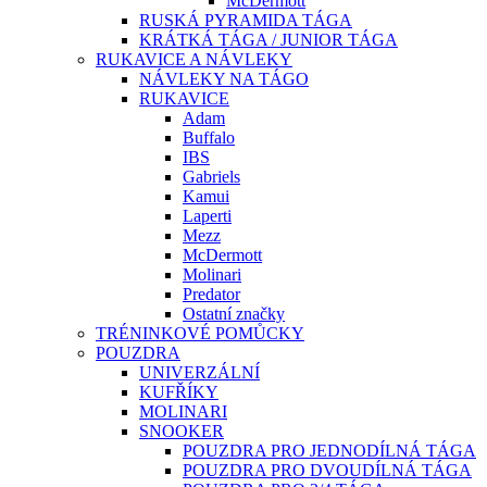
McDermott
RUSKÁ PYRAMIDA TÁGA
KRÁTKÁ TÁGA / JUNIOR TÁGA
RUKAVICE A NÁVLEKY
NÁVLEKY NA TÁGO
RUKAVICE
Adam
Buffalo
IBS
Gabriels
Kamui
Laperti
Mezz
McDermott
Molinari
Predator
Ostatní značky
TRÉNINKOVÉ POMŮCKY
POUZDRA
UNIVERZÁLNÍ
KUFŘÍKY
MOLINARI
SNOOKER
POUZDRA PRO JEDNODÍLNÁ TÁGA
POUZDRA PRO DVOUDÍLNÁ TÁGA