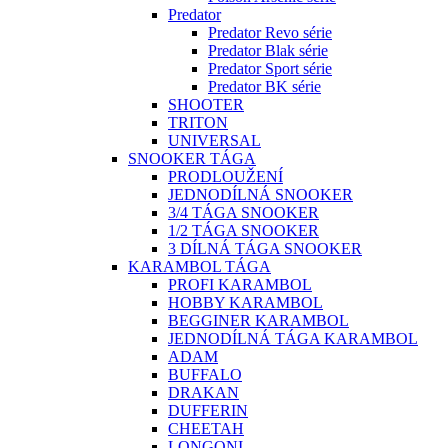
Predator
Predator Revo série
Predator Blak série
Predator Sport série
Predator BK série
SHOOTER
TRITON
UNIVERSAL
SNOOKER TÁGA
PRODLOUŽENÍ
JEDNODÍLNÁ SNOOKER
3/4 TÁGA SNOOKER
1/2 TÁGA SNOOKER
3 DÍLNÁ TÁGA SNOOKER
KARAMBOL TÁGA
PROFI KARAMBOL
HOBBY KARAMBOL
BEGGINER KARAMBOL
JEDNODÍLNÁ TÁGA KARAMBOL
ADAM
BUFFALO
DRAKAN
DUFFERIN
CHEETAH
LONGONI