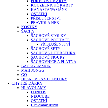
POKEROVÉ KARTY
KOUZELNICKÉ KARTY
KANASTA/PASIÁNS
OSTATNÍ
PŘÍSLUŠENSTVÍ
PRAVIDLA HER
KOSTKY
ŠACHY
ŠACHOVÉ STOLKY
ŠACHOVÉ POČÍTAČE
PŘÍSLUŠENSTVÍ
ŠACHOVÉ SETY
ŠACHOVÁ LITERATURA
ŠACHOVÉ FIGURY
ŠACHOVNICE A PLÁTNA
BACKGAMMON
MAH JONGG
GO
DESKOVÉ A STOLNÍ HRY
CHYTRÉ DÁRKY
HLAVOLAMY
LONPOS
NEOCUBE
OSTATNÍ
Hlavolamy Rubik