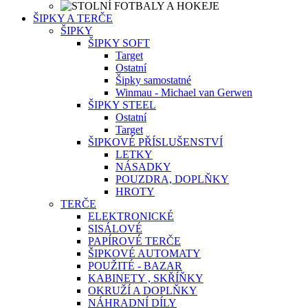
ŠIPKY A TERČE
ŠIPKY
ŠIPKY SOFT
Target
Ostatní
Šipky samostatné
Winmau - Michael van Gerwen
ŠIPKY STEEL
Ostatní
Target
ŠIPKOVÉ PŘÍSLUŠENSTVÍ
LETKY
NÁSADKY
POUZDRA, DOPLŇKY
HROTY
TERČE
ELEKTRONICKÉ
SISÁLOVÉ
PAPÍROVÉ TERČE
ŠIPKOVÉ AUTOMATY
POUŽITÉ - BAZAR
KABINETY , SKŘÍŇKY
OKRUŽÍ A DOPLŇKY
NÁHRADNÍ DÍLY