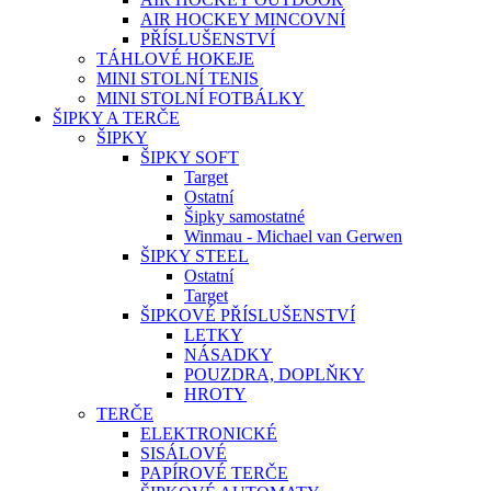
AIR HOCKEY MINCOVNÍ
PŘÍSLUŠENSTVÍ
TÁHLOVÉ HOKEJE
MINI STOLNÍ TENIS
MINI STOLNÍ FOTBÁLKY
ŠIPKY A TERČE
ŠIPKY
ŠIPKY SOFT
Target
Ostatní
Šipky samostatné
Winmau - Michael van Gerwen
ŠIPKY STEEL
Ostatní
Target
ŠIPKOVÉ PŘÍSLUŠENSTVÍ
LETKY
NÁSADKY
POUZDRA, DOPLŇKY
HROTY
TERČE
ELEKTRONICKÉ
SISÁLOVÉ
PAPÍROVÉ TERČE