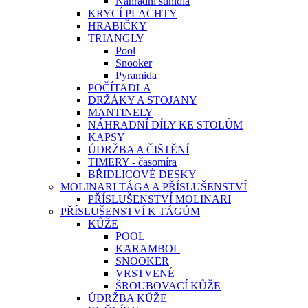
Náhradní stínidla
KRYCÍ PLACHTY
HRABIČKY
TRIANGLY
Pool
Snooker
Pyramida
POČÍTADLA
DRŽÁKY A STOJANY
MANTINELY
NÁHRADNÍ DÍLY KE STOLŮM
KAPSY
ÚDRŽBA A ČIŠTĚNÍ
TIMERY - časomíra
BŘIDLICOVÉ DESKY
MOLINARI TÁGA A PŘÍSLUŠENSTVÍ
PŘÍSLUŠENSTVÍ MOLINARI
PŘÍSLUŠENSTVÍ K TÁGŮM
KŮŽE
POOL
KARAMBOL
SNOOKER
VRSTVENÉ
ŠROUBOVACÍ KŮŽE
ÚDRŽBA KŮŽE