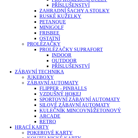
PŘÍSLUŠENSTVÍ
ZAHRADNÍ ŠACHY A STOLKY
RUSKÉ KUŽELKY
PETANQUE
MINIGOLF
FRISBEE
OSTATNÍ
PROLÉZAČKY
PROLÉZAČKY SUPRAFORT
INDOOR
OUTDOOR
PŘÍSLUŠENSTVÍ
ZÁBAVNÍ TECHNIKA
JUKEBOXY
ZÁBAVNÍ AUTOMATY
FLIPPER - PINBALLS
VZDUŠNÝ HOKEJ
SPORTOVNÍ ZÁBAVNÍ AUTOMATY
SILOVÉ ZÁBAVNÍ AUTOMATY
KULEČNÍK MINCOVNÍ/ŽETONOVÝ
ARCADE
RETRO
HRACÍ KARTY
POKEROVÉ KARTY