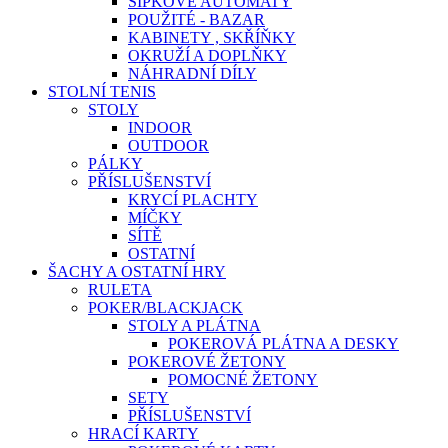
ŠIPKOVÉ AUTOMATY
POUŽITÉ - BAZAR
KABINETY , SKŘÍŇKY
OKRUŽÍ A DOPLŇKY
NÁHRADNÍ DÍLY
STOLNÍ TENIS
STOLY
INDOOR
OUTDOOR
PÁLKY
PŘÍSLUŠENSTVÍ
KRYCÍ PLACHTY
MÍČKY
SÍTĚ
OSTATNÍ
ŠACHY A OSTATNÍ HRY
RULETA
POKER/BLACKJACK
STOLY A PLÁTNA
POKEROVÁ PLÁTNA A DESKY
POKEROVÉ ŽETONY
POMOCNÉ ŽETONY
SETY
PŘÍSLUŠENSTVÍ
HRACÍ KARTY