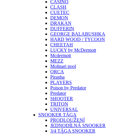
CASINO
CLASH
CUETEC
DEMON
DRAKAN
DUFFERIN
GEORGE BALABUSHKA
HARD WOOD / TYCOON
CHEETAH
LUCKY by McDermott
Mcdermott
MEZZ
Molinari pool
ORCA
Piranha
PLAYERS
Poison by Predator
Predator
SHOOTER
TRITON
UNIVERSAL
SNOOKER TÁGA
PRODLOUŽENÍ
JEDNODÍLNÁ SNOOKER
3/4 TÁGA SNOOKER