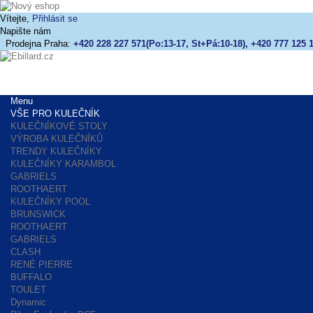
Vítejte,
Přihlásit se
Napište nám
Prodejna Praha:
+420 228 227 571(Po:13-17, St+Pá:10-18), +420 777 125 1
Menu
VŠE PRO KULEČNÍK
KULEČNÍKOVÉ STOLY
VÝROBA KULEČNÍKŮ
TRENDY KULEČNÍKY
KULEČNÍKY KARAMBOL
GABRIELS
ROOTHAERT
KULEČNÍKY POOL
BRUNSWICK
ROOTHAERT
GABRIELS
CLASH
RENÉ PIERRE
BUFFALO
TOULET
Dynamic