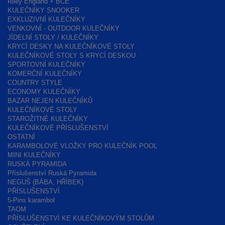
Riley England + BCE
KULEČNÍKY SNOOKER
EXKLUZIVNÍ KULEČNÍKY
VENKOVNÍ - OUTDOOR KULEČNÍKY
JÍDELNÍ STOLY / KULEČNÍKY
KRYCÍ DESKY NA KULEČNÍKOVÉ STOLY
KULEČNÍKOVÉ STOLY S KRYCÍ DESKOU
SPORTOVNÍ KULEČNÍKY
KOMERČNÍ KULEČNÍKY
COUNTRY STYLE
ECONOMY KULEČNÍKY
BAZAR NEJEN KULEČNÍKŮ
KULEČNÍKOVÉ STOLY
STAROŽITNÉ KULEČNÍKY
KULEČNÍKOVÉ PŘÍSLUŠENSTVÍ
OSTATNÍ
KARAMBOLOVÉ VLOŽKY PRO KULEČNÍK POOL
MINI KULEČNÍKY
RUSKÁ PYRAMIDA
Příslušenství Ruská Pyramida
NEGUŠ (BÁBA, HŘÍBEK)
PŘÍSLUŠENSTVÍ
5-Pins karambol
TAOM
PŘÍSLUŠENSTVÍ KE KULEČNÍKOVÝM STOLŮM