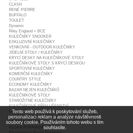
CLASH
RENÉ PIERRE
BUFFALO
TOULET
Dynamic
Riley England + BCE
KULEČNÍKY SNOOKER
EXKLUZIVNÍ KULEČNÍKY
VENKOVNÍ - OUTDOOR KULEČNÍKY
JÍDELNÍ STOLY / KULEČNÍKY
KRYCÍ DESKY NA KULEČNÍKOVÉ STOLY
KULEČNÍKOVÉ STOLY S KRYCÍ DESKOU
SPORTOVNÍ KULEČNÍKY
KOMERČNÍ KULEČNÍKY
COUNTRY STYLE
ECONOMY KULEČNÍKY
BAZAR NEJEN KULEČNÍKŮ
KULEČNÍKOVÉ STOLY
STAROŽITNÉ KULEČNÍKY
KULEČNÍKOVÉ PŘÍSLUŠENSTVÍ
Tento web používá k poskytování služeb,
OSTATNÍ
personalizaci reklam a analýze návštěvnosti
KARAMBOLOVÉ VLOŽKY PRO KULEČNÍK POOL
soubory cookie. Používáním tohoto webu s tím
MINI KULEČNÍKY
souhlasíte.
RUSKÁ PYRAMIDA
Příslušenství Ruská Pyramida