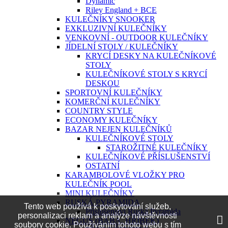
Dynamic
Riley England + BCE
KULEČNÍKY SNOOKER
EXKLUZIVNÍ KULEČNÍKY
VENKOVNÍ - OUTDOOR KULEČNÍKY
JÍDELNÍ STOLY / KULEČNÍKY
KRYCÍ DESKY NA KULEČNÍKOVÉ
STOLY
KULEČNÍKOVÉ STOLY S KRYCÍ
DESKOU
SPORTOVNÍ KULEČNÍKY
KOMERČNÍ KULEČNÍKY
COUNTRY STYLE
ECONOMY KULEČNÍKY
BAZAR NEJEN KULEČNÍKŮ
KULEČNÍKOVÉ STOLY
STAROŽITNÉ KULEČNÍKY
KULEČNÍKOVÉ PŘÍSLUŠENSTVÍ
OSTATNÍ
KARAMBOLOVÉ VLOŽKY PRO
KULEČNÍK POOL
MINI KULEČNÍKY
RUSKÁ PYRAMIDA
Tento web používá k poskytování služeb,
Příslušenství Ruská Pyramida
personalizaci reklam a analýze návštěvnosti
NEGUŠ (BÁBA, HŘÍBEK)
soubory cookie. Používáním tohoto webu s tím