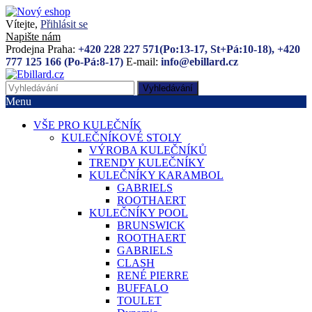
Vítejte,
Přihlásit se
Napište nám
Prodejna Praha:
+420 228 227 571(Po:13-17, St+Pá:10-18), +420
777 125 166 (Po-Pá:8-17)
E-mail:
info@ebillard.cz
Vyhledávání
Menu
VŠE PRO KULEČNÍK
KULEČNÍKOVÉ STOLY
VÝROBA KULEČNÍKŮ
TRENDY KULEČNÍKY
KULEČNÍKY KARAMBOL
GABRIELS
ROOTHAERT
KULEČNÍKY POOL
BRUNSWICK
ROOTHAERT
GABRIELS
CLASH
RENÉ PIERRE
BUFFALO
TOULET