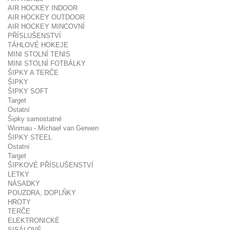
AIR HOCKEY INDOOR
AIR HOCKEY OUTDOOR
AIR HOCKEY MINCOVNÍ
PŘÍSLUŠENSTVÍ
TÁHLOVÉ HOKEJE
MINI STOLNÍ TENIS
MINI STOLNÍ FOTBÁLKY
ŠIPKY A TERČE
ŠIPKY
ŠIPKY SOFT
Target
Ostatní
Šipky samostatné
Winmau - Michael van Gerwen
ŠIPKY STEEL
Ostatní
Target
ŠIPKOVÉ PŘÍSLUŠENSTVÍ
LETKY
NÁSADKY
POUZDRA, DOPLŇKY
HROTY
TERČE
ELEKTRONICKÉ
SISÁLOVÉ