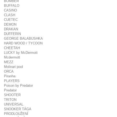
BOMBER
BUFFALO
CASINO
CLASH
CUETEC
DEMON
DRAKAN
DUFFERIN
GEORGE BALABUSHKA
HARD WOOD / TYCOON
CHEETAH
LUCKY by McDermott
Mcdermott
MEZZ
Molinari pool
ORCA
Piranha
PLAYERS
Poison by Predator
Predator
SHOOTER
TRITON
UNIVERSAL
SNOOKER TÁGA
PRODLOUŽENÍ