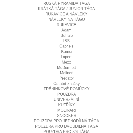
RUSKÁ PYRAMIDA TÁGA
KRÁTKÁ TÁGA / JUNIOR TÁGA
RUKAVICE A NÁVLEKY
NÁVLEKY NA TÁGO
RUKAVICE
Adam
Buffalo
IBS
Gabriels
Kamui
Laperti
Mezz
McDermott
Molinari
Predator
Ostatní značky
TRÉNINKOVÉ POMŮCKY
POUZDRA
UNIVERZÁLNÍ
KUFŘÍKY
MOLINARI
SNOOKER
POUZDRA PRO JEDNODÍLNÁ TÁGA
POUZDRA PRO DVOUDÍLNÁ TÁGA
POUZDRA PRO 3/4 TÁGA