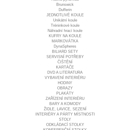
Brunswick
Dufferin
JEDNOTLIVÉ KOULE
Unikátní koule
Tréninkové koule
Náhradní hrací koule
KUFRY NA KOULE
MARKOVÁTKA
DynaSpheres
BILIARD SETY
SERVISNÍ POTŘEBY
ČIŠTĚNÍ
KARTÁČE
DVD A LITERATURA
VYBAVENÍ INTERIÉRU
HODINY
OBRAZY
PLAKÁTY
ZAŘÍZENÍ INTERIÉRU
BARY A KOMODY
ŽIDLE, LAVICE, SEZENÍ
INTERIÉRY A PÁRTY MÍSTNOSTI
STOLY
ODKLÁDACÍ STOLKY
KONFERENČNÍ STOLKY