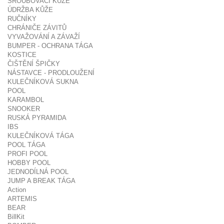
ŠROUBOVACÍ KŮŽE
ÚDRŽBA KŮŽE
RUČNÍKY
CHRÁNIČE ZÁVITŮ
VYVAŽOVÁNÍ A ZÁVAŽÍ
BUMPER - OCHRANA TÁGA
KOSTICE
ČIŠTĚNÍ ŠPIČKY
NÁSTAVCE - PRODLOUŽENÍ
KULEČNÍKOVÁ SUKNA
POOL
KARAMBOL
SNOOKER
RUSKÁ PYRAMIDA
IBS
KULEČNÍKOVÁ TÁGA
POOL TÁGA
PROFI POOL
HOBBY POOL
JEDNODÍLNÁ POOL
JUMP A BREAK TÁGA
Action
ARTEMIS
BEAR
BillKit