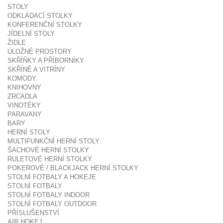
STOLY
ODKLÁDACÍ STOLKY
KONFERENČNÍ STOLKY
JÍDELNÍ STOLY
ŽIDLE
ÚLOŽNÉ PROSTORY
SKŘÍŇKY A PŘÍBORNÍKY
SKŘÍNĚ A VITRÍNY
KOMODY
KNIHOVNY
ZRCADLA
VINOTÉKY
PARAVANY
BARY
HERNÍ STOLY
MULTIFUNKČNÍ HERNÍ STOLY
ŠACHOVÉ HERNÍ STOLKY
RULETOVÉ HERNÍ STOLKY
POKEROVÉ / BLACKJACK HERNÍ STOLKY
STOLNÍ FOTBALY A HOKEJE
STOLNÍ FOTBALY
STOLNÍ FOTBALY INDOOR
STOLNÍ FOTBALY OUTDOOR
PŘÍSLUŠENSTVÍ
AIR HOKEJ