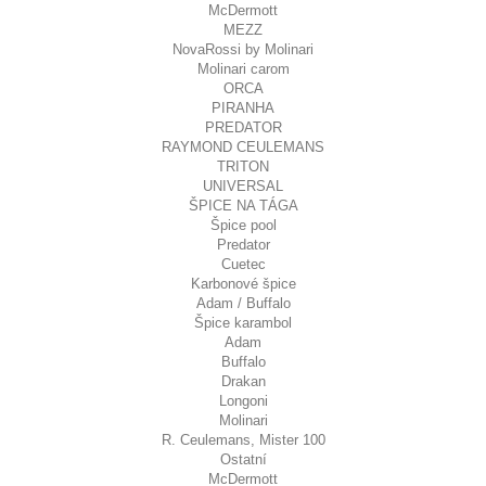
McDermott
MEZZ
NovaRossi by Molinari
Molinari carom
ORCA
PIRANHA
PREDATOR
RAYMOND CEULEMANS
TRITON
UNIVERSAL
ŠPICE NA TÁGA
Špice pool
Predator
Cuetec
Karbonové špice
Adam / Buffalo
Špice karambol
Adam
Buffalo
Drakan
Longoni
Molinari
R. Ceulemans, Mister 100
Ostatní
McDermott