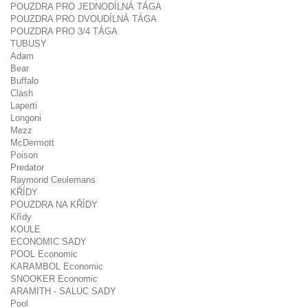
POUZDRA PRO JEDNODÍLNÁ TÁGA
POUZDRA PRO DVOUDÍLNÁ TÁGA
POUZDRA PRO 3/4 TÁGA
TUBUSY
Adam
Bear
Buffalo
Clash
Laperti
Longoni
Mezz
McDermott
Poison
Predator
Raymond Ceulemans
KŘÍDY
POUZDRA NA KŘÍDY
Křídy
KOULE
ECONOMIC SADY
POOL Economic
KARAMBOL Economic
SNOOKER Economic
ARAMITH - SALUC SADY
Pool