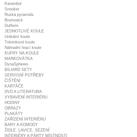
Karambol
Snooker
Ruská pyramida
Brunswick
Dufferin
JEDNOTLIVÉ KOULE
Unikátní koule
Tréninkové koule
Náhradní hrací koule
KUFRY NA KOULE
MARKOVÁTKA
DynaSpheres
BILIARD SETY
SERVISNÍ POTŘEBY
ČIŠTĚNÍ
KARTÁČE
DVD A LITERATURA
VYBAVENÍ INTERIÉRU
HODINY
OBRAZY
PLAKÁTY
ZAŘÍZENÍ INTERIÉRU
BARY A KOMODY
ŽIDLE, LAVICE, SEZENÍ
INTERIÉRY A PÁRTY MÍSTNOSTI