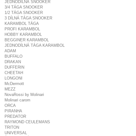
JEDNODÍLNÁ SNOOKER
3/4 TÁGA SNOOKER
1/2 TÁGA SNOOKER
3 DÍLNÁ TÁGA SNOOKER
KARAMBOL TÁGA
PROFI KARAMBOL
HOBBY KARAMBOL
BEGGINER KARAMBOL
JEDNODÍLNÁ TÁGA KARAMBOL
ADAM
BUFFALO
DRAKAN
DUFFERIN
CHEETAH
LONGONI
McDermott
MEZZ
NovaRossi by Molinari
Molinari carom
ORCA
PIRANHA
PREDATOR
RAYMOND CEULEMANS
TRITON
UNIVERSAL