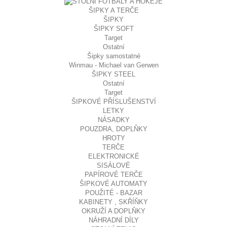
ŠIPKY A TERČE
ŠIPKY
ŠIPKY SOFT
Target
Ostatní
Šipky samostatné
Winmau - Michael van Gerwen
ŠIPKY STEEL
Ostatní
Target
ŠIPKOVÉ PŘÍSLUŠENSTVÍ
LETKY
NÁSADKY
POUZDRA, DOPLŇKY
HROTY
TERČE
ELEKTRONICKÉ
SISÁLOVÉ
PAPÍROVÉ TERČE
ŠIPKOVÉ AUTOMATY
POUŽITÉ - BAZAR
KABINETY , SKŘÍŇKY
OKRUŽÍ A DOPLŇKY
NÁHRADNÍ DÍLY