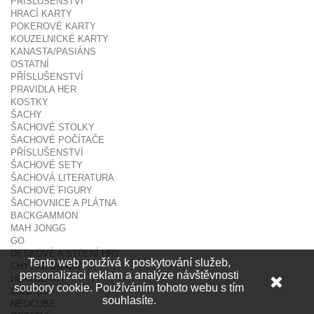
PŘÍSLUŠENSTVÍ
HRACÍ KARTY
POKEROVÉ KARTY
KOUZELNICKÉ KARTY
KANASTA/PASIÁNS
OSTATNÍ
PŘÍSLUŠENSTVÍ
PRAVIDLA HER
KOSTKY
ŠACHY
ŠACHOVÉ STOLKY
ŠACHOVÉ POČÍTAČE
PŘÍSLUŠENSTVÍ
ŠACHOVÉ SETY
ŠACHOVÁ LITERATURA
ŠACHOVÉ FIGURY
ŠACHOVNICE A PLÁTNA
BACKGAMMON
MAH JONGG
GO
DESKOVÉ A STOLNÍ HRY
Tento web používá k poskytování služeb,
CHYTRÉ DÁRKY
personalizaci reklam a analýze návštěvnosti
HLAVOLAMY
soubory cookie. Používáním tohoto webu s tím
LONPOS
souhlasíte.
NEOCUBE