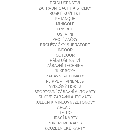
PŘÍSLUŠENSTVÍ
ZAHRADNÍ ŠACHY A STOLKY
RUSKÉ KUŽELKY
PETANQUE
MINIGOLF
FRISBEE
OSTATNÍ
PROLÉZAČKY
PROLÉZAČKY SUPRAFORT
INDOOR
OUTDOOR
PŘÍSLUŠENSTVÍ
ZÁBAVNÍ TECHNIKA
JUKEBOXY
ZÁBAVNÍ AUTOMATY
FLIPPER - PINBALLS
VZDUŠNÝ HOKEJ
SPORTOVNÍ ZÁBAVNÍ AUTOMATY
SILOVÉ ZÁBAVNÍ AUTOMATY
KULEČNÍK MINCOVNÍ/ŽETONOVÝ
ARCADE
RETRO
HRACÍ KARTY
POKEROVÉ KARTY
KOUZELNICKÉ KARTY