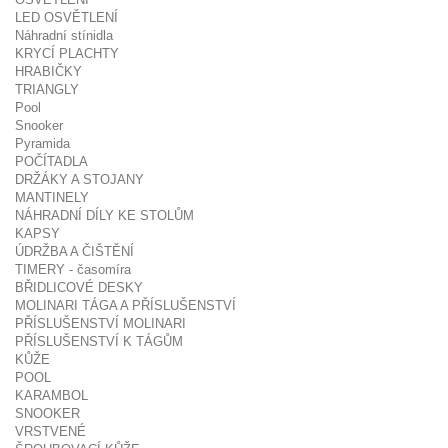
LED OSVĚTLENÍ
Náhradní stínidla
KRYCÍ PLACHTY
HRABIČKY
TRIANGLY
Pool
Snooker
Pyramida
POČÍTADLA
DRŽÁKY A STOJANY
MANTINELY
NÁHRADNÍ DÍLY KE STOLŮM
KAPSY
ÚDRŽBA A ČIŠTĚNÍ
TIMERY - časomíra
BŘIDLICOVÉ DESKY
MOLINARI TÁGA A PŘÍSLUŠENSTVÍ
PŘÍSLUŠENSTVÍ MOLINARI
PŘÍSLUŠENSTVÍ K TÁGŮM
KŮŽE
POOL
KARAMBOL
SNOOKER
VRSTVENÉ