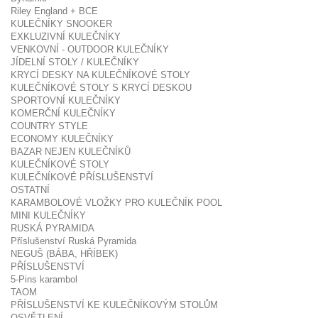
Riley England + BCE
KULEČNÍKY SNOOKER
EXKLUZIVNÍ KULEČNÍKY
VENKOVNÍ - OUTDOOR KULEČNÍKY
JÍDELNÍ STOLY / KULEČNÍKY
KRYCÍ DESKY NA KULEČNÍKOVÉ STOLY
KULEČNÍKOVÉ STOLY S KRYCÍ DESKOU
SPORTOVNÍ KULEČNÍKY
KOMERČNÍ KULEČNÍKY
COUNTRY STYLE
ECONOMY KULEČNÍKY
BAZAR NEJEN KULEČNÍKŮ
KULEČNÍKOVÉ STOLY
KULEČNÍKOVÉ PŘÍSLUŠENSTVÍ
OSTATNÍ
KARAMBOLOVÉ VLOŽKY PRO KULEČNÍK POOL
MINI KULEČNÍKY
RUSKÁ PYRAMIDA
Příslušenství Ruská Pyramida
NEGUŠ (BÁBA, HŘÍBEK)
PŘÍSLUŠENSTVÍ
5-Pins karambol
TAOM
PŘÍSLUŠENSTVÍ KE KULEČNÍKOVÝM STOLŮM
OSVĚTLENÍ