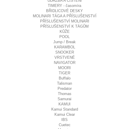
ÚDRŽBA A ČIŠTĚNÍ
TIMERY - časomíra
BŘIDLICOVÉ DESKY
MOLINARI TÁGA A PŘÍSLUŠENSTVÍ
PŘÍSLUŠENSTVÍ MOLINARI
PŘÍSLUŠENSTVÍ K TÁGŮM
KŮŽE
POOL
Jump / Break
KARAMBOL
SNOOKER
VRSTVENÉ
NAVIGATOR
MOORI
TIGER
Buffalo
Talisman
Predator
Thomas
Samurai
KAMUI
Kamui Standard
Kamui Clear
IBS
Cuetec