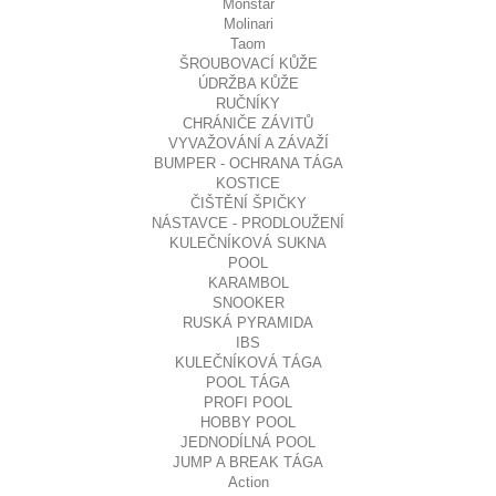
Monstar
Molinari
Taom
ŠROUBOVACÍ KŮŽE
ÚDRŽBA KŮŽE
RUČNÍKY
CHRÁNIČE ZÁVITŮ
VYVAŽOVÁNÍ A ZÁVAŽÍ
BUMPER - OCHRANA TÁGA
KOSTICE
ČIŠTĚNÍ ŠPIČKY
NÁSTAVCE - PRODLOUŽENÍ
KULEČNÍKOVÁ SUKNA
POOL
KARAMBOL
SNOOKER
RUSKÁ PYRAMIDA
IBS
KULEČNÍKOVÁ TÁGA
POOL TÁGA
PROFI POOL
HOBBY POOL
JEDNODÍLNÁ POOL
JUMP A BREAK TÁGA
Action