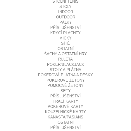
STOLNÍ TENIS
STOLY
INDOOR
OUTDOOR
PÁLKY
PŘÍSLUŠENSTVÍ
KRYCÍ PLACHTY
MÍČKY
SÍTĚ
OSTATNÍ
ŠACHY A OSTATNÍ HRY
RULETA
POKER/BLACKJACK
STOLY A PLÁTNA
POKEROVÁ PLÁTNA A DESKY
POKEROVÉ ŽETONY
POMOCNÉ ŽETONY
SETY
PŘÍSLUŠENSTVÍ
HRACÍ KARTY
POKEROVÉ KARTY
KOUZELNICKÉ KARTY
KANASTA/PASIÁNS
OSTATNÍ
PŘÍSLUŠENSTVÍ