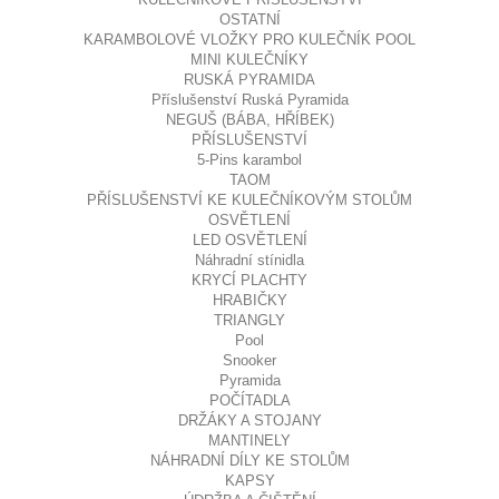
OSTATNÍ
KARAMBOLOVÉ VLOŽKY PRO KULEČNÍK POOL
MINI KULEČNÍKY
RUSKÁ PYRAMIDA
Příslušenství Ruská Pyramida
NEGUŠ (BÁBA, HŘÍBEK)
PŘÍSLUŠENSTVÍ
5-Pins karambol
TAOM
PŘÍSLUŠENSTVÍ KE KULEČNÍKOVÝM STOLŮM
OSVĚTLENÍ
LED OSVĚTLENÍ
Náhradní stínidla
KRYCÍ PLACHTY
HRABIČKY
TRIANGLY
Pool
Snooker
Pyramida
POČÍTADLA
DRŽÁKY A STOJANY
MANTINELY
NÁHRADNÍ DÍLY KE STOLŮM
KAPSY