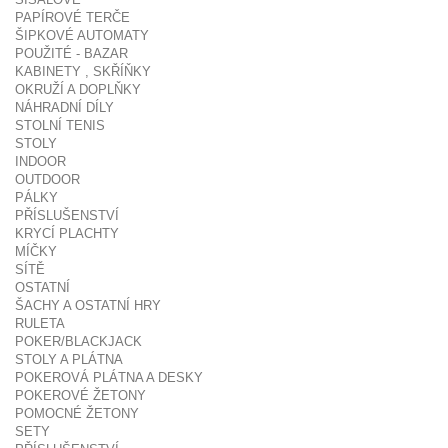
PAPÍROVÉ TERČE
ŠIPKOVÉ AUTOMATY
POUŽITÉ - BAZAR
KABINETY , SKŘÍŇKY
OKRUŽÍ A DOPLŇKY
NÁHRADNÍ DÍLY
STOLNÍ TENIS
STOLY
INDOOR
OUTDOOR
PÁLKY
PŘÍSLUŠENSTVÍ
KRYCÍ PLACHTY
MÍČKY
SÍTĚ
OSTATNÍ
ŠACHY A OSTATNÍ HRY
RULETA
POKER/BLACKJACK
STOLY A PLÁTNA
POKEROVÁ PLÁTNA A DESKY
POKEROVÉ ŽETONY
POMOCNÉ ŽETONY
SETY