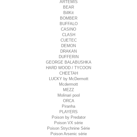
ARTEMIS
BEAR
BillKit
BOMBER
BUFFALO
CASINO
CLASH
CUETEC
DEMON
DRAKAN
DUFFERIN
GEORGE BALABUSHKA
HARD WOOD / TYCOON
CHEETAH
LUCKY by McDermott
Mcdermott
MEZZ
Molinari pool
ORCA
Piranha
PLAYERS
Poison by Predator
Poison VX série
Poison Strychnine Série
Poison Arsenic série