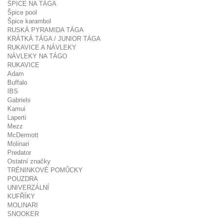
ŠPICE NA TÁGA
Špice pool
Špice karambol
RUSKÁ PYRAMIDA TÁGA
KRÁTKÁ TÁGA / JUNIOR TÁGA
RUKAVICE A NÁVLEKY
NÁVLEKY NA TÁGO
RUKAVICE
Adam
Buffalo
IBS
Gabriels
Kamui
Laperti
Mezz
McDermott
Molinari
Predator
Ostatní značky
TRÉNINKOVÉ POMŮCKY
POUZDRA
UNIVERZÁLNÍ
KUFŘÍKY
MOLINARI
SNOOKER