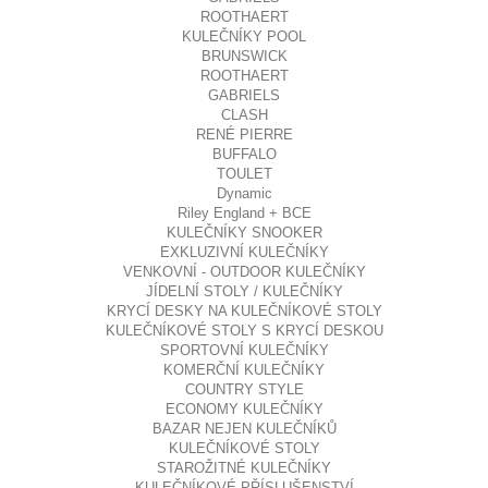
ROOTHAERT
KULEČNÍKY POOL
BRUNSWICK
ROOTHAERT
GABRIELS
CLASH
RENÉ PIERRE
BUFFALO
TOULET
Dynamic
Riley England + BCE
KULEČNÍKY SNOOKER
EXKLUZIVNÍ KULEČNÍKY
VENKOVNÍ - OUTDOOR KULEČNÍKY
JÍDELNÍ STOLY / KULEČNÍKY
KRYCÍ DESKY NA KULEČNÍKOVÉ STOLY
KULEČNÍKOVÉ STOLY S KRYCÍ DESKOU
SPORTOVNÍ KULEČNÍKY
KOMERČNÍ KULEČNÍKY
COUNTRY STYLE
ECONOMY KULEČNÍKY
BAZAR NEJEN KULEČNÍKŮ
KULEČNÍKOVÉ STOLY
STAROŽITNÉ KULEČNÍKY
KULEČNÍKOVÉ PŘÍSLUŠENSTVÍ