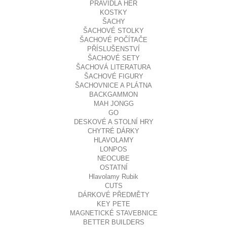
PRAVIDLA HER
KOSTKY
ŠACHY
ŠACHOVÉ STOLKY
ŠACHOVÉ POČÍTAČE
PŘÍSLUŠENSTVÍ
ŠACHOVÉ SETY
ŠACHOVÁ LITERATURA
ŠACHOVÉ FIGURY
ŠACHOVNICE A PLÁTNA
BACKGAMMON
MAH JONGG
GO
DESKOVÉ A STOLNÍ HRY
CHYTRÉ DÁRKY
HLAVOLAMY
LONPOS
NEOCUBE
OSTATNÍ
Hlavolamy Rubik
CUTS
DÁRKOVÉ PŘEDMĚTY
KEY PETE
MAGNETICKÉ STAVEBNICE
BETTER BUILDERS