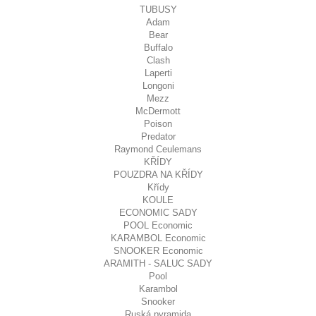
TUBUSY
Adam
Bear
Buffalo
Clash
Laperti
Longoni
Mezz
McDermott
Poison
Predator
Raymond Ceulemans
KŘÍDY
POUZDRA NA KŘÍDY
Křídy
KOULE
ECONOMIC SADY
POOL Economic
KARAMBOL Economic
SNOOKER Economic
ARAMITH - SALUC SADY
Pool
Karambol
Snooker
Ruská pyramida