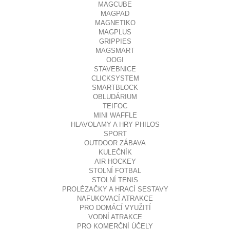
MAGCUBE
MAGPAD
MAGNETIKO
MAGPLUS
GRIPPIES
MAGSMART
OOGI
STAVEBNICE
CLICKSYSTEM
SMARTBLOCK
OBLUDÁRIUM
TEIFOC
MINI WAFFLE
HLAVOLAMY A HRY PHILOS
SPORT
OUTDOOR ZÁBAVA
KULEČNÍK
AIR HOCKEY
STOLNÍ FOTBAL
STOLNÍ TENIS
PROLÉZAČKY A HRACÍ SESTAVY
NAFUKOVACÍ ATRAKCE
PRO DOMÁCÍ VYUŽITÍ
VODNÍ ATRAKCE
PRO KOMERČNÍ ÚČELY