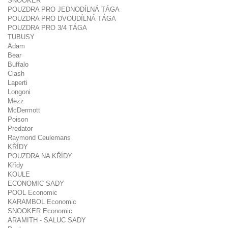
SNOOKER
POUZDRA PRO JEDNODÍLNÁ TÁGA
POUZDRA PRO DVOUDÍLNÁ TÁGA
POUZDRA PRO 3/4 TÁGA
TUBUSY
Adam
Bear
Buffalo
Clash
Laperti
Longoni
Mezz
McDermott
Poison
Predator
Raymond Ceulemans
KŘÍDY
POUZDRA NA KŘÍDY
Křídy
KOULE
ECONOMIC SADY
POOL Economic
KARAMBOL Economic
SNOOKER Economic
ARAMITH - SALUC SADY