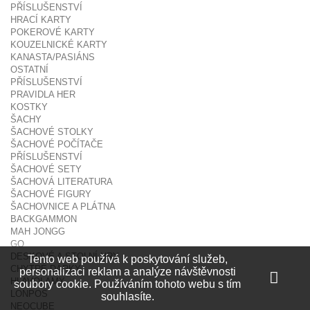
PŘÍSLUŠENSTVÍ
HRACÍ KARTY
POKEROVÉ KARTY
KOUZELNICKÉ KARTY
KANASTA/PASIÁNS
OSTATNÍ
PŘÍSLUŠENSTVÍ
PRAVIDLA HER
KOSTKY
ŠACHY
ŠACHOVÉ STOLKY
ŠACHOVÉ POČÍTAČE
PŘÍSLUŠENSTVÍ
ŠACHOVÉ SETY
ŠACHOVÁ LITERATURA
ŠACHOVÉ FIGURY
ŠACHOVNICE A PLÁTNA
BACKGAMMON
MAH JONGG
GO
DESKOVÉ A STOLNÍ HRY
Tento web používá k poskytování služeb,
CHYTRÉ DÁRKY
personalizaci reklam a analýze návštěvnosti
HLAVOLAMY
soubory cookie. Používáním tohoto webu s tím
LONPOS
souhlasíte.
NEOCUBE