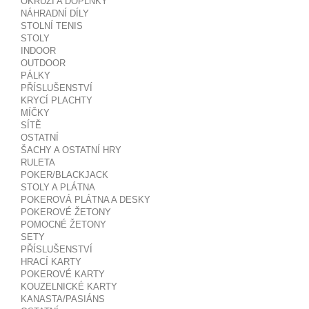
OKRUŽÍ A DOPLŇKY
NÁHRADNÍ DÍLY
STOLNÍ TENIS
STOLY
INDOOR
OUTDOOR
PÁLKY
PŘÍSLUŠENSTVÍ
KRYCÍ PLACHTY
MÍČKY
SÍTĚ
OSTATNÍ
ŠACHY A OSTATNÍ HRY
RULETA
POKER/BLACKJACK
STOLY A PLÁTNA
POKEROVÁ PLÁTNA A DESKY
POKEROVÉ ŽETONY
POMOCNÉ ŽETONY
SETY
PŘÍSLUŠENSTVÍ
HRACÍ KARTY
POKEROVÉ KARTY
KOUZELNICKÉ KARTY
KANASTA/PASIÁNS