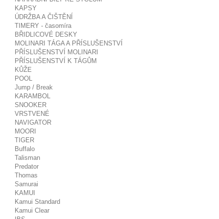
KAPSY
ÚDRŽBA A ČIŠTĚNÍ
TIMERY - časomíra
BŘIDLICOVÉ DESKY
MOLINARI TÁGA A PŘÍSLUŠENSTVÍ
PŘÍSLUŠENSTVÍ MOLINARI
PŘÍSLUŠENSTVÍ K TÁGŮM
KŮŽE
POOL
Jump / Break
KARAMBOL
SNOOKER
VRSTVENÉ
NAVIGATOR
MOORI
TIGER
Buffalo
Talisman
Predator
Thomas
Samurai
KAMUI
Kamui Standard
Kamui Clear