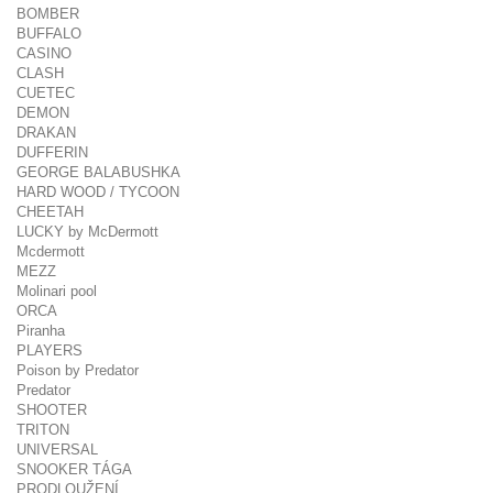
BOMBER
BUFFALO
CASINO
CLASH
CUETEC
DEMON
DRAKAN
DUFFERIN
GEORGE BALABUSHKA
HARD WOOD / TYCOON
CHEETAH
LUCKY by McDermott
Mcdermott
MEZZ
Molinari pool
ORCA
Piranha
PLAYERS
Poison by Predator
Predator
SHOOTER
TRITON
UNIVERSAL
SNOOKER TÁGA
PRODLOUŽENÍ