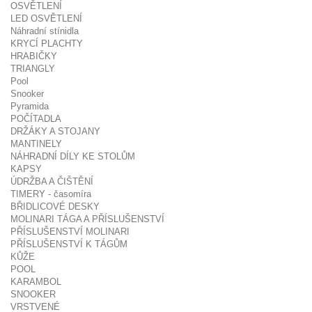
OSVĚTLENÍ
LED OSVĚTLENÍ
Náhradní stínidla
KRYCÍ PLACHTY
HRABIČKY
TRIANGLY
Pool
Snooker
Pyramida
POČÍTADLA
DRŽÁKY A STOJANY
MANTINELY
NÁHRADNÍ DÍLY KE STOLŮM
KAPSY
ÚDRŽBA A ČIŠTĚNÍ
TIMERY - časomíra
BŘIDLICOVÉ DESKY
MOLINARI TÁGA A PŘÍSLUŠENSTVÍ
PŘÍSLUŠENSTVÍ MOLINARI
PŘÍSLUŠENSTVÍ K TÁGŮM
KŮŽE
POOL
KARAMBOL
SNOOKER
VRSTVENÉ