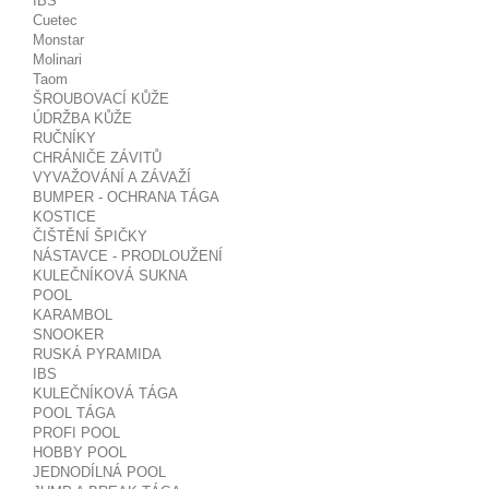
IBS
Cuetec
Monstar
Molinari
Taom
ŠROUBOVACÍ KŮŽE
ÚDRŽBA KŮŽE
RUČNÍKY
CHRÁNIČE ZÁVITŮ
VYVAŽOVÁNÍ A ZÁVAŽÍ
BUMPER - OCHRANA TÁGA
KOSTICE
ČIŠTĚNÍ ŠPIČKY
NÁSTAVCE - PRODLOUŽENÍ
KULEČNÍKOVÁ SUKNA
POOL
KARAMBOL
SNOOKER
RUSKÁ PYRAMIDA
IBS
KULEČNÍKOVÁ TÁGA
POOL TÁGA
PROFI POOL
HOBBY POOL
JEDNODÍLNÁ POOL