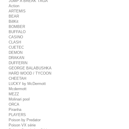
JUMP A BREAK TÁGA
Action
ARTEMIS
BEAR
BillKit
BOMBER
BUFFALO
CASINO
CLASH
CUETEC
DEMON
DRAKAN
DUFFERIN
GEORGE BALABUSHKA
HARD WOOD / TYCOON
CHEETAH
LUCKY by McDermott
Mcdermott
MEZZ
Molinari pool
ORCA
Piranha
PLAYERS
Poison by Predator
Poison VX série