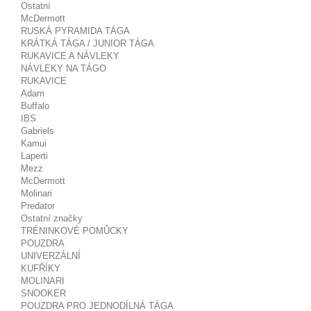
Ostatní
McDermott
RUSKÁ PYRAMIDA TÁGA
KRÁTKÁ TÁGA / JUNIOR TÁGA
RUKAVICE A NÁVLEKY
NÁVLEKY NA TÁGO
RUKAVICE
Adam
Buffalo
IBS
Gabriels
Kamui
Laperti
Mezz
McDermott
Molinari
Predator
Ostatní značky
TRÉNINKOVÉ POMŮCKY
POUZDRA
UNIVERZÁLNÍ
KUFŘÍKY
MOLINARI
SNOOKER
POUZDRA PRO JEDNODÍLNÁ TÁGA