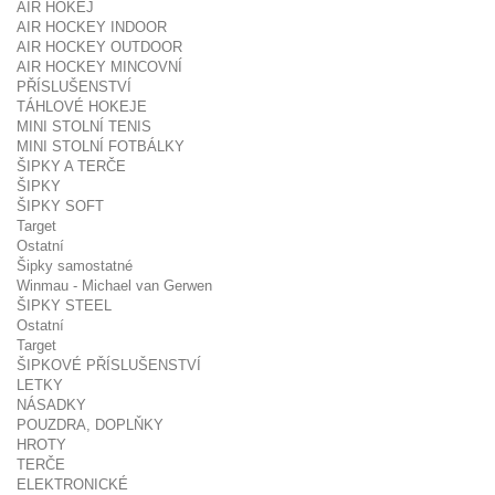
AIR HOKEJ
AIR HOCKEY INDOOR
AIR HOCKEY OUTDOOR
AIR HOCKEY MINCOVNÍ
PŘÍSLUŠENSTVÍ
TÁHLOVÉ HOKEJE
MINI STOLNÍ TENIS
MINI STOLNÍ FOTBÁLKY
ŠIPKY A TERČE
ŠIPKY
ŠIPKY SOFT
Target
Ostatní
Šipky samostatné
Winmau - Michael van Gerwen
ŠIPKY STEEL
Ostatní
Target
ŠIPKOVÉ PŘÍSLUŠENSTVÍ
LETKY
NÁSADKY
POUZDRA, DOPLŇKY
HROTY
TERČE
ELEKTRONICKÉ