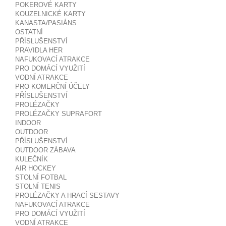
POKEROVÉ KARTY
KOUZELNICKÉ KARTY
KANASTA/PASIÁNS
OSTATNÍ
PŘÍSLUŠENSTVÍ
PRAVIDLA HER
NAFUKOVACÍ ATRAKCE
PRO DOMÁCÍ VYUŽITÍ
VODNÍ ATRAKCE
PRO KOMERČNÍ ÚČELY
PŘÍSLUŠENSTVÍ
PROLÉZAČKY
PROLÉZAČKY SUPRAFORT
INDOOR
OUTDOOR
PŘÍSLUŠENSTVÍ
OUTDOOR ZÁBAVA
KULEČNÍK
AIR HOCKEY
STOLNÍ FOTBAL
STOLNÍ TENIS
PROLÉZAČKY A HRACÍ SESTAVY
NAFUKOVACÍ ATRAKCE
PRO DOMÁCÍ VYUŽITÍ
VODNÍ ATRAKCE