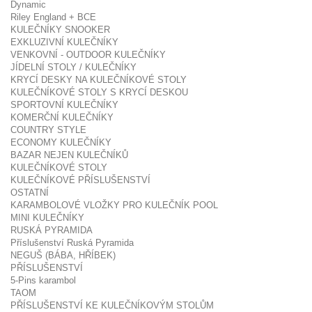
Dynamic
Riley England + BCE
KULEČNÍKY SNOOKER
EXKLUZIVNÍ KULEČNÍKY
VENKOVNÍ - OUTDOOR KULEČNÍKY
JÍDELNÍ STOLY / KULEČNÍKY
KRYCÍ DESKY NA KULEČNÍKOVÉ STOLY
KULEČNÍKOVÉ STOLY S KRYCÍ DESKOU
SPORTOVNÍ KULEČNÍKY
KOMERČNÍ KULEČNÍKY
COUNTRY STYLE
ECONOMY KULEČNÍKY
BAZAR NEJEN KULEČNÍKŮ
KULEČNÍKOVÉ STOLY
KULEČNÍKOVÉ PŘÍSLUŠENSTVÍ
OSTATNÍ
KARAMBOLOVÉ VLOŽKY PRO KULEČNÍK POOL
MINI KULEČNÍKY
RUSKÁ PYRAMIDA
Příslušenství Ruská Pyramida
NEGUŠ (BÁBA, HŘÍBEK)
PŘÍSLUŠENSTVÍ
5-Pins karambol
TAOM
PŘÍSLUŠENSTVÍ KE KULEČNÍKOVÝM STOLŮM