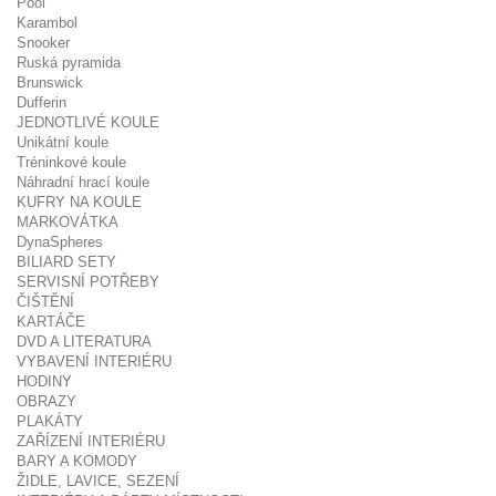
Pool
Karambol
Snooker
Ruská pyramida
Brunswick
Dufferin
JEDNOTLIVÉ KOULE
Unikátní koule
Tréninkové koule
Náhradní hrací koule
KUFRY NA KOULE
MARKOVÁTKA
DynaSpheres
BILIARD SETY
SERVISNÍ POTŘEBY
ČIŠTĚNÍ
KARTÁČE
DVD A LITERATURA
VYBAVENÍ INTERIÉRU
HODINY
OBRAZY
PLAKÁTY
ZAŘÍZENÍ INTERIÉRU
BARY A KOMODY
ŽIDLE, LAVICE, SEZENÍ