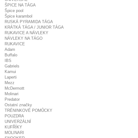
ŠPICE NA TÁGA
Špice pool
Špice karambol
RUSKÁ PYRAMIDA TÁGA
KRÁTKÁ TÁGA / JUNIOR TÁGA
RUKAVICE A NÁVLEKY
NÁVLEKY NA TÁGO
RUKAVICE
Adam
Buffalo
IBS
Gabriels
Kamui
Laperti
Mezz
McDermott
Molinari
Predator
Ostatní značky
TRÉNINKOVÉ POMŮCKY
POUZDRA
UNIVERZÁLNÍ
KUFŘÍKY
MOLINARI