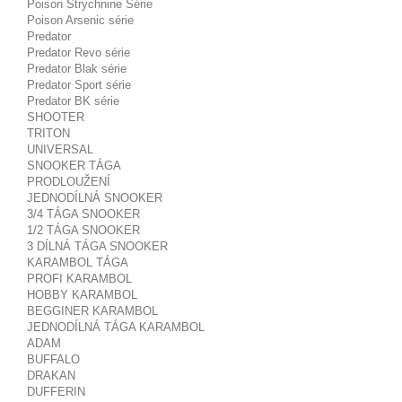
Poison Strychnine Série
Poison Arsenic série
Predator
Predator Revo série
Predator Blak série
Predator Sport série
Predator BK série
SHOOTER
TRITON
UNIVERSAL
SNOOKER TÁGA
PRODLOUŽENÍ
JEDNODÍLNÁ SNOOKER
3/4 TÁGA SNOOKER
1/2 TÁGA SNOOKER
3 DÍLNÁ TÁGA SNOOKER
KARAMBOL TÁGA
PROFI KARAMBOL
HOBBY KARAMBOL
BEGGINER KARAMBOL
JEDNODÍLNÁ TÁGA KARAMBOL
ADAM
BUFFALO
DRAKAN
DUFFERIN