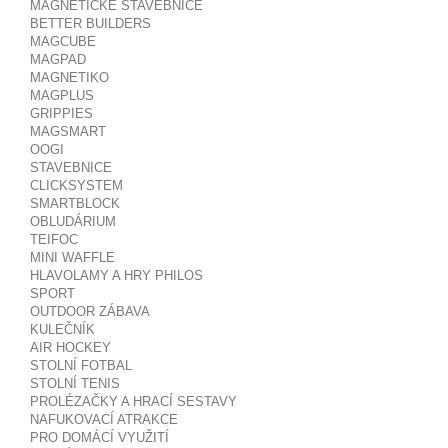
MAGNETICKÉ STAVEBNICE
BETTER BUILDERS
MAGCUBE
MAGPAD
MAGNETIKO
MAGPLUS
GRIPPIES
MAGSMART
OOGI
STAVEBNICE
CLICKSYSTEM
SMARTBLOCK
OBLUDÁRIUM
TEIFOC
MINI WAFFLE
HLAVOLAMY A HRY PHILOS
SPORT
OUTDOOR ZÁBAVA
KULEČNÍK
AIR HOCKEY
STOLNÍ FOTBAL
STOLNÍ TENIS
PROLÉZAČKY A HRACÍ SESTAVY
NAFUKOVACÍ ATRAKCE
PRO DOMÁCÍ VYUŽITÍ