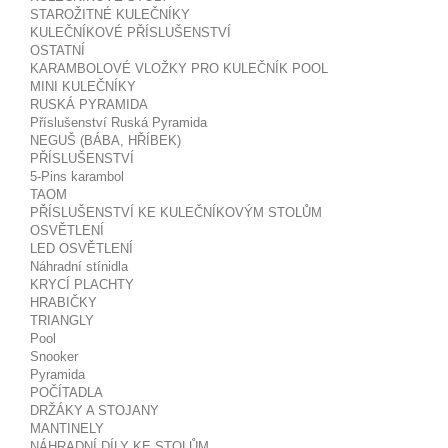
STAROŽITNÉ KULEČNÍKY
KULEČNÍKOVÉ PŘÍSLUŠENSTVÍ
OSTATNÍ
KARAMBOLOVÉ VLOŽKY PRO KULEČNÍK POOL
MINI KULEČNÍKY
RUSKÁ PYRAMIDA
Příslušenství Ruská Pyramida
NEGUŠ (BÁBA, HŘÍBEK)
PŘÍSLUŠENSTVÍ
5-Pins karambol
TAOM
PŘÍSLUŠENSTVÍ KE KULEČNÍKOVÝM STOLŮM
OSVĚTLENÍ
LED OSVĚTLENÍ
Náhradní stínidla
KRYCÍ PLACHTY
HRABIČKY
TRIANGLY
Pool
Snooker
Pyramida
POČÍTADLA
DRŽÁKY A STOJANY
MANTINELY
NÁHRADNÍ DÍLY KE STOLŮM