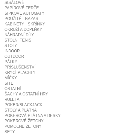
SISÁLOVÉ
PAPÍROVÉ TERČE
ŠIPKOVÉ AUTOMATY
POUŽITÉ - BAZAR
KABINETY , SKŘÍŇKY
OKRUŽÍ A DOPLŇKY
NÁHRADNÍ DÍLY
STOLNÍ TENIS
STOLY
INDOOR
OUTDOOR
PÁLKY
PŘÍSLUŠENSTVÍ
KRYCÍ PLACHTY
MÍČKY
SÍTĚ
OSTATNÍ
ŠACHY A OSTATNÍ HRY
RULETA
POKER/BLACKJACK
STOLY A PLÁTNA
POKEROVÁ PLÁTNA A DESKY
POKEROVÉ ŽETONY
POMOCNÉ ŽETONY
SETY