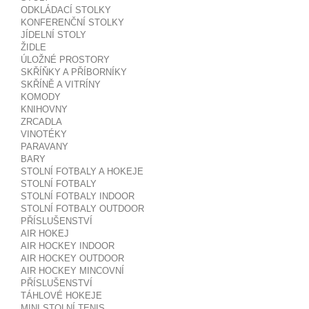
ODKLÁDACÍ STOLKY
KONFERENČNÍ STOLKY
JÍDELNÍ STOLY
ŽIDLE
ÚLOŽNÉ PROSTORY
SKŘÍŇKY A PŘÍBORNÍKY
SKŘÍNĚ A VITRÍNY
KOMODY
KNIHOVNY
ZRCADLA
VINOTÉKY
PARAVANY
BARY
STOLNÍ FOTBALY A HOKEJE
STOLNÍ FOTBALY
STOLNÍ FOTBALY INDOOR
STOLNÍ FOTBALY OUTDOOR
PŘÍSLUŠENSTVÍ
AIR HOKEJ
AIR HOCKEY INDOOR
AIR HOCKEY OUTDOOR
AIR HOCKEY MINCOVNÍ
PŘÍSLUŠENSTVÍ
TÁHLOVÉ HOKEJE
MINI STOLNÍ TENIS