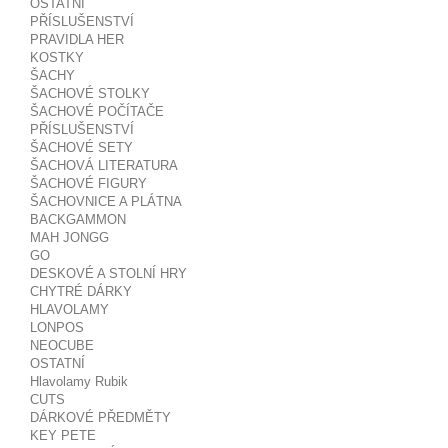
OSTATNÍ
PŘÍSLUŠENSTVÍ
PRAVIDLA HER
KOSTKY
ŠACHY
ŠACHOVÉ STOLKY
ŠACHOVÉ POČÍTAČE
PŘÍSLUŠENSTVÍ
ŠACHOVÉ SETY
ŠACHOVÁ LITERATURA
ŠACHOVÉ FIGURY
ŠACHOVNICE A PLÁTNA
BACKGAMMON
MAH JONGG
GO
DESKOVÉ A STOLNÍ HRY
CHYTRÉ DÁRKY
HLAVOLAMY
LONPOS
NEOCUBE
OSTATNÍ
Hlavolamy Rubik
CUTS
DÁRKOVÉ PŘEDMĚTY
KEY PETE