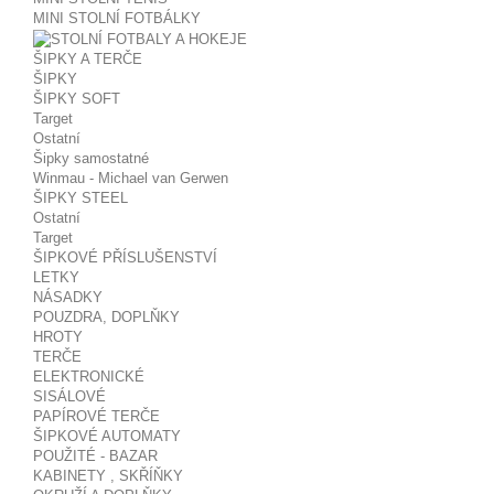
MINI STOLNÍ FOTBÁLKY
ŠIPKY A TERČE
ŠIPKY
ŠIPKY SOFT
Target
Ostatní
Šipky samostatné
Winmau - Michael van Gerwen
ŠIPKY STEEL
Ostatní
Target
ŠIPKOVÉ PŘÍSLUŠENSTVÍ
LETKY
NÁSADKY
POUZDRA, DOPLŇKY
HROTY
TERČE
ELEKTRONICKÉ
SISÁLOVÉ
PAPÍROVÉ TERČE
ŠIPKOVÉ AUTOMATY
POUŽITÉ - BAZAR
KABINETY , SKŘÍŇKY