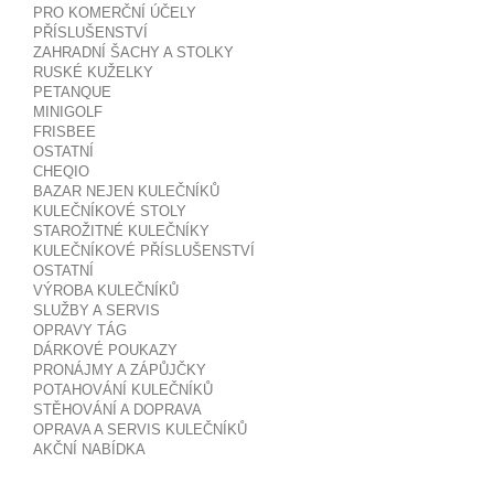
PRO KOMERČNÍ ÚČELY
PŘÍSLUŠENSTVÍ
ZAHRADNÍ ŠACHY A STOLKY
RUSKÉ KUŽELKY
PETANQUE
MINIGOLF
FRISBEE
OSTATNÍ
CHEQIO
BAZAR NEJEN KULEČNÍKŮ
KULEČNÍKOVÉ STOLY
STAROŽITNÉ KULEČNÍKY
KULEČNÍKOVÉ PŘÍSLUŠENSTVÍ
OSTATNÍ
VÝROBA KULEČNÍKŮ
SLUŽBY A SERVIS
OPRAVY TÁG
DÁRKOVÉ POUKAZY
PRONÁJMY A ZÁPŮJČKY
POTAHOVÁNÍ KULEČNÍKŮ
STĚHOVÁNÍ A DOPRAVA
OPRAVA A SERVIS KULEČNÍKŮ
AKČNÍ NABÍDKA