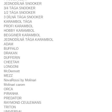
JEDNODÍLNÁ SNOOKER
3/4 TÁGA SNOOKER
1/2 TÁGA SNOOKER
3 DÍLNÁ TÁGA SNOOKER
KARAMBOL TÁGA
PROFI KARAMBOL
HOBBY KARAMBOL
BEGGINER KARAMBOL
JEDNODÍLNÁ TÁGA KARAMBOL
ADAM
BUFFALO
DRAKAN
DUFFERIN
CHEETAH
LONGONI
McDermott
MEZZ
NovaRossi by Molinari
Molinari carom
ORCA
PIRANHA
PREDATOR
RAYMOND CEULEMANS
TRITON
UNIVERSAL