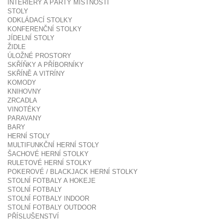
INTERIÉRY A PÁRTY MÍSTNOSTI
STOLY
ODKLÁDACÍ STOLKY
KONFERENČNÍ STOLKY
JÍDELNÍ STOLY
ŽIDLE
ÚLOŽNÉ PROSTORY
SKŘÍŇKY A PŘÍBORNÍKY
SKŘÍNĚ A VITRÍNY
KOMODY
KNIHOVNY
ZRCADLA
VINOTÉKY
PARAVANY
BARY
HERNÍ STOLY
MULTIFUNKČNÍ HERNÍ STOLY
ŠACHOVÉ HERNÍ STOLKY
RULETOVÉ HERNÍ STOLKY
POKEROVÉ / BLACKJACK HERNÍ STOLKY
STOLNÍ FOTBALY A HOKEJE
STOLNÍ FOTBALY
STOLNÍ FOTBALY INDOOR
STOLNÍ FOTBALY OUTDOOR
PŘÍSLUŠENSTVÍ