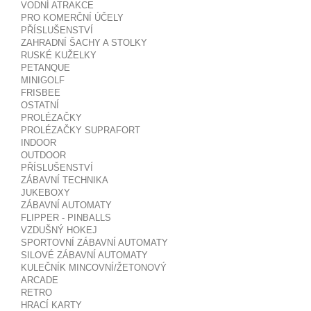
VODNÍ ATRAKCE
PRO KOMERČNÍ ÚČELY
PŘÍSLUŠENSTVÍ
ZAHRADNÍ ŠACHY A STOLKY
RUSKÉ KUŽELKY
PETANQUE
MINIGOLF
FRISBEE
OSTATNÍ
PROLÉZAČKY
PROLÉZAČKY SUPRAFORT
INDOOR
OUTDOOR
PŘÍSLUŠENSTVÍ
ZÁBAVNÍ TECHNIKA
JUKEBOXY
ZÁBAVNÍ AUTOMATY
FLIPPER - PINBALLS
VZDUŠNÝ HOKEJ
SPORTOVNÍ ZÁBAVNÍ AUTOMATY
SILOVÉ ZÁBAVNÍ AUTOMATY
KULEČNÍK MINCOVNÍ/ŽETONOVÝ
ARCADE
RETRO
HRACÍ KARTY