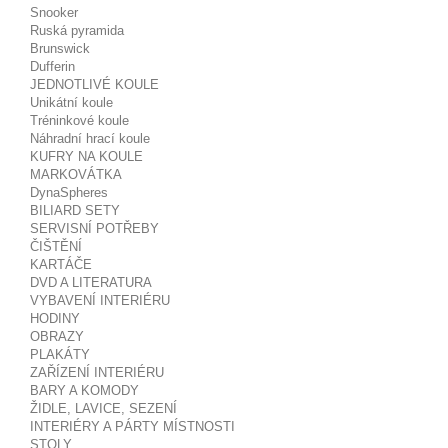
Snooker
Ruská pyramida
Brunswick
Dufferin
JEDNOTLIVÉ KOULE
Unikátní koule
Tréninkové koule
Náhradní hrací koule
KUFRY NA KOULE
MARKOVÁTKA
DynaSpheres
BILIARD SETY
SERVISNÍ POTŘEBY
ČIŠTĚNÍ
KARTÁČE
DVD A LITERATURA
VYBAVENÍ INTERIÉRU
HODINY
OBRAZY
PLAKÁTY
ZAŘÍZENÍ INTERIÉRU
BARY A KOMODY
ŽIDLE, LAVICE, SEZENÍ
INTERIÉRY A PÁRTY MÍSTNOSTI
STOLY