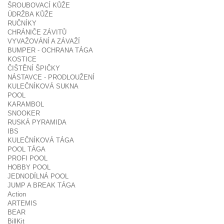
ŠROUBOVACÍ KŮŽE
ÚDRŽBA KŮŽE
RUČNÍKY
CHRÁNIČE ZÁVITŮ
VYVAŽOVÁNÍ A ZÁVAŽÍ
BUMPER - OCHRANA TÁGA
KOSTICE
ČIŠTĚNÍ ŠPIČKY
NÁSTAVCE - PRODLOUŽENÍ
KULEČNÍKOVÁ SUKNA
POOL
KARAMBOL
SNOOKER
RUSKÁ PYRAMIDA
IBS
KULEČNÍKOVÁ TÁGA
POOL TÁGA
PROFI POOL
HOBBY POOL
JEDNODÍLNÁ POOL
JUMP A BREAK TÁGA
Action
ARTEMIS
BEAR
BillKit