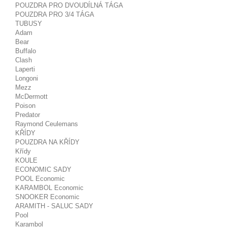
POUZDRA PRO DVOUDÍLNÁ TÁGA
POUZDRA PRO 3/4 TÁGA
TUBUSY
Adam
Bear
Buffalo
Clash
Laperti
Longoni
Mezz
McDermott
Poison
Predator
Raymond Ceulemans
KŘÍDY
POUZDRA NA KŘÍDY
Křídy
KOULE
ECONOMIC SADY
POOL Economic
KARAMBOL Economic
SNOOKER Economic
ARAMITH - SALUC SADY
Pool
Karambol