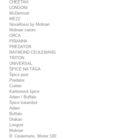
CHEETAH
LONGONI
McDermott
MEZZ
NovaRossi by Molinari
Molinari carom
ORCA
PIRANHA
PREDATOR
RAYMOND CEULEMANS
TRITON
UNIVERSAL
ŠPICE NA TÁGA
Špice pool
Predator
Cuetec
Karbonové špice
Adam / Buffalo
Špice karambol
Adam
Buffalo
Drakan
Longoni
Molinari
R. Ceulemans, Mister 100