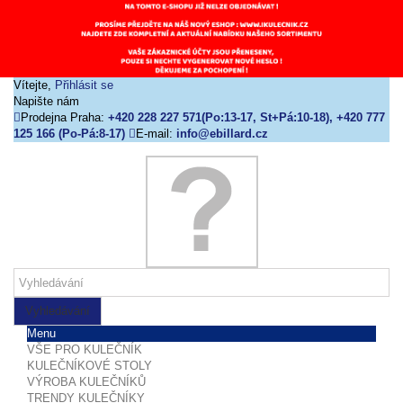
Vítejte,
Přihlásit se
Napište nám
Prodejna Praha:
+420 228 227 571(Po:13-17, St+Pá:10-18), +420 777
125 166 (Po-Pá:8-17)
E-mail:
info@ebillard.cz
Vyhledávání
Menu
VŠE PRO KULEČNÍK
KULEČNÍKOVÉ STOLY
VÝROBA KULEČNÍKŮ
TRENDY KULEČNÍKY