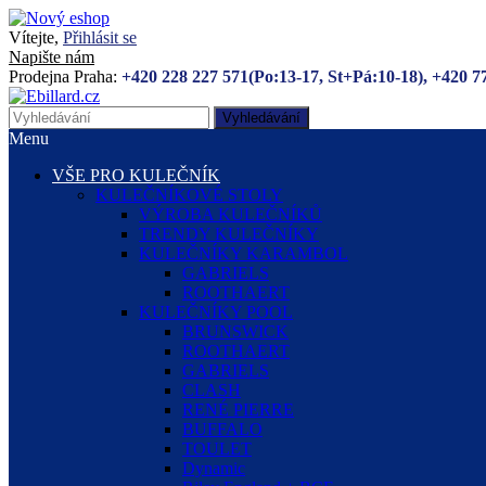
Vítejte,
Přihlásit se
Napište nám
Prodejna Praha:
+420 228 227 571(Po:13-17, St+Pá:10-18), +420 7
Vyhledávání
Menu
VŠE PRO KULEČNÍK
KULEČNÍKOVÉ STOLY
VÝROBA KULEČNÍKŮ
TRENDY KULEČNÍKY
KULEČNÍKY KARAMBOL
GABRIELS
ROOTHAERT
KULEČNÍKY POOL
BRUNSWICK
ROOTHAERT
GABRIELS
CLASH
RENÉ PIERRE
BUFFALO
TOULET
Dynamic