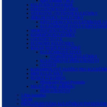
Riley England + BCE
KULEČNÍKY SNOOKER
EXKLUZIVNÍ KULEČNÍKY
VENKOVNÍ - OUTDOOR KULEČNÍKY
JÍDELNÍ STOLY / KULEČNÍKY
KRYCÍ DESKY NA KULEČNÍKOVÉ S
KULEČNÍKOVÉ STOLY S KRYCÍ DE
SPORTOVNÍ KULEČNÍKY
KOMERČNÍ KULEČNÍKY
COUNTRY STYLE
ECONOMY KULEČNÍKY
BAZAR NEJEN KULEČNÍKŮ
KULEČNÍKOVÉ STOLY
STAROŽITNÉ KULEČNÍKY
KULEČNÍKOVÉ PŘÍSLUŠENSTVÍ
OSTATNÍ
KARAMBOLOVÉ VLOŽKY PRO KULEČNÍK
MINI KULEČNÍKY
RUSKÁ PYRAMIDA
Příslušenství Ruská Pyramida
NEGUŠ (BÁBA, HŘÍBEK)
PŘÍSLUŠENSTVÍ
5-Pins karambol
TAOM
PŘÍSLUŠENSTVÍ KE KULEČNÍKOVÝM STOLŮM