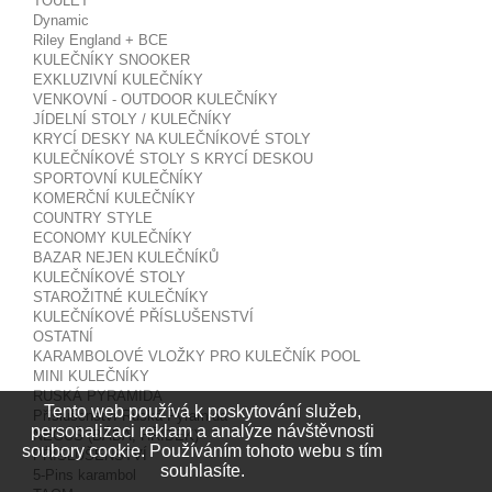
TOULET
Dynamic
Riley England + BCE
KULEČNÍKY SNOOKER
EXKLUZIVNÍ KULEČNÍKY
VENKOVNÍ - OUTDOOR KULEČNÍKY
JÍDELNÍ STOLY / KULEČNÍKY
KRYCÍ DESKY NA KULEČNÍKOVÉ STOLY
KULEČNÍKOVÉ STOLY S KRYCÍ DESKOU
SPORTOVNÍ KULEČNÍKY
KOMERČNÍ KULEČNÍKY
COUNTRY STYLE
ECONOMY KULEČNÍKY
BAZAR NEJEN KULEČNÍKŮ
KULEČNÍKOVÉ STOLY
STAROŽITNÉ KULEČNÍKY
KULEČNÍKOVÉ PŘÍSLUŠENSTVÍ
OSTATNÍ
KARAMBOLOVÉ VLOŽKY PRO KULEČNÍK POOL
MINI KULEČNÍKY
RUSKÁ PYRAMIDA
Tento web používá k poskytování služeb,
Příslušenství Ruská Pyramida
personalizaci reklam a analýze návštěvnosti
NEGUŠ (BÁBA, HŘÍBEK)
soubory cookie. Používáním tohoto webu s tím
PŘÍSLUŠENSTVÍ
souhlasíte.
5-Pins karambol