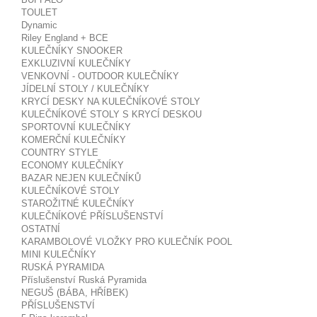
TOULET
Dynamic
Riley England + BCE
KULEČNÍKY SNOOKER
EXKLUZIVNÍ KULEČNÍKY
VENKOVNÍ - OUTDOOR KULEČNÍKY
JÍDELNÍ STOLY / KULEČNÍKY
KRYCÍ DESKY NA KULEČNÍKOVÉ STOLY
KULEČNÍKOVÉ STOLY S KRYCÍ DESKOU
SPORTOVNÍ KULEČNÍKY
KOMERČNÍ KULEČNÍKY
COUNTRY STYLE
ECONOMY KULEČNÍKY
BAZAR NEJEN KULEČNÍKŮ
KULEČNÍKOVÉ STOLY
STAROŽITNÉ KULEČNÍKY
KULEČNÍKOVÉ PŘÍSLUŠENSTVÍ
OSTATNÍ
KARAMBOLOVÉ VLOŽKY PRO KULEČNÍK POOL
MINI KULEČNÍKY
RUSKÁ PYRAMIDA
Příslušenství Ruská Pyramida
NEGUŠ (BÁBA, HŘÍBEK)
PŘÍSLUŠENSTVÍ