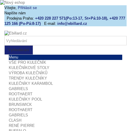
Vítejte,
Přihlásit se
Napište nám
Prodejna Praha:
+420 228 227 571(Po:13-17, St+Pá:10-18), +420 777
125 166 (Po-Pá:8-17)
E-mail:
info@ebillard.cz
Vyhledávání
Menu
VŠE PRO KULEČNÍK
KULEČNÍKOVÉ STOLY
VÝROBA KULEČNÍKŮ
TRENDY KULEČNÍKY
KULEČNÍKY KARAMBOL
GABRIELS
ROOTHAERT
KULEČNÍKY POOL
BRUNSWICK
ROOTHAERT
GABRIELS
CLASH
RENÉ PIERRE
BUFFALO