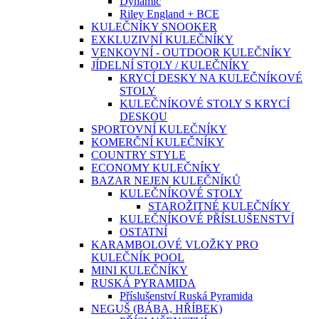
Dynamic
Riley England + BCE
KULEČNÍKY SNOOKER
EXKLUZIVNÍ KULEČNÍKY
VENKOVNÍ - OUTDOOR KULEČNÍKY
JÍDELNÍ STOLY / KULEČNÍKY
KRYCÍ DESKY NA KULEČNÍKOVÉ
STOLY
KULEČNÍKOVÉ STOLY S KRYCÍ
DESKOU
SPORTOVNÍ KULEČNÍKY
KOMERČNÍ KULEČNÍKY
COUNTRY STYLE
ECONOMY KULEČNÍKY
BAZAR NEJEN KULEČNÍKŮ
KULEČNÍKOVÉ STOLY
STAROŽITNÉ KULEČNÍKY
KULEČNÍKOVÉ PŘÍSLUŠENSTVÍ
OSTATNÍ
KARAMBOLOVÉ VLOŽKY PRO
KULEČNÍK POOL
MINI KULEČNÍKY
RUSKÁ PYRAMIDA
Příslušenství Ruská Pyramida
NEGUŠ (BÁBA, HŘÍBEK)