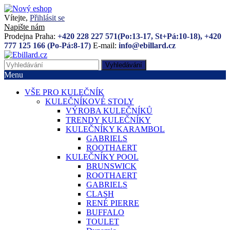
Vítejte,
Přihlásit se
Napište nám
Prodejna Praha:
+420 228 227 571(Po:13-17, St+Pá:10-18), +420
777 125 166 (Po-Pá:8-17)
E-mail:
info@ebillard.cz
Vyhledávání
Menu
VŠE PRO KULEČNÍK
KULEČNÍKOVÉ STOLY
VÝROBA KULEČNÍKŮ
TRENDY KULEČNÍKY
KULEČNÍKY KARAMBOL
GABRIELS
ROOTHAERT
KULEČNÍKY POOL
BRUNSWICK
ROOTHAERT
GABRIELS
CLASH
RENÉ PIERRE
BUFFALO
TOULET