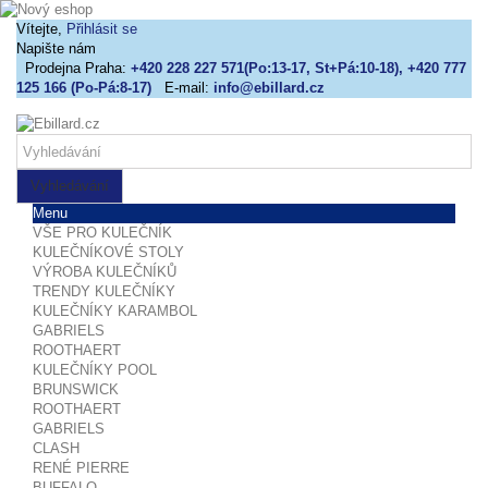
Vítejte,
Přihlásit se
Napište nám
Prodejna Praha:
+420 228 227 571(Po:13-17, St+Pá:10-18), +420 777
125 166 (Po-Pá:8-17)
E-mail:
info@ebillard.cz
Vyhledávání
Menu
VŠE PRO KULEČNÍK
KULEČNÍKOVÉ STOLY
VÝROBA KULEČNÍKŮ
TRENDY KULEČNÍKY
KULEČNÍKY KARAMBOL
GABRIELS
ROOTHAERT
KULEČNÍKY POOL
BRUNSWICK
ROOTHAERT
GABRIELS
CLASH
RENÉ PIERRE
BUFFALO