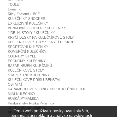
TOULET
Dynamic
Riley England + BCE
KULEČNÍKY SNOOKER
EXKLUZIVNÍ KULEČNÍKY
VENKOVNÍ - OUTDOOR KULEČNÍKY
JÍDELNÍ STOLY / KULEČNÍKY
KRYCÍ DESKY NA KULEČNÍKOVÉ STOLY
KULEČNÍKOVÉ STOLY S KRYCÍ DESKOU
SPORTOVNÍ KULEČNÍKY
KOMERČNÍ KULEČNÍKY
COUNTRY STYLE
ECONOMY KULEČNÍKY
BAZAR NEJEN KULEČNÍKŮ
KULEČNÍKOVÉ STOLY
STAROŽITNÉ KULEČNÍKY
KULEČNÍKOVÉ PŘÍSLUŠENSTVÍ
OSTATNÍ
KARAMBOLOVÉ VLOŽKY PRO KULEČNÍK POOL
MINI KULEČNÍKY
RUSKÁ PYRAMIDA
Příslušenství Ruská Pyramida
NEGUŠ (BÁBA, HŘÍBEK)
Tento web používá k poskytování služeb,
PŘÍSLUŠENSTVÍ
personalizaci reklam a analýze návštěvnosti