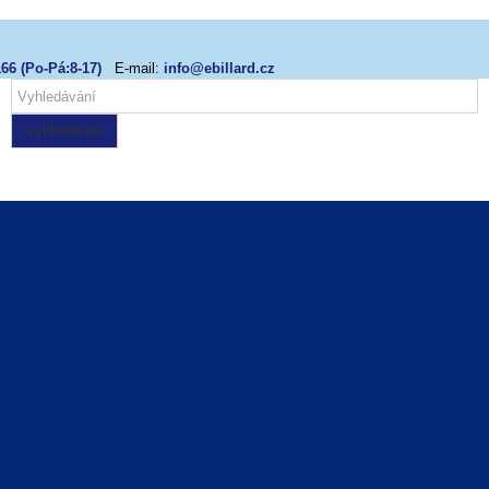
66 (Po-Pá:8-17)
E-mail:
info@ebillard.cz
Vyhledávání