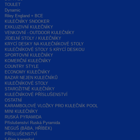
TOULET
Dynamic
Riley England + BCE
KULEČNÍKY SNOOKER
EXKLUZIVNÍ KULEČNÍKY
VENKOVNÍ - OUTDOOR KULEČNÍKY
JÍDELNÍ STOLY / KULEČNÍKY
KRYCÍ DESKY NA KULEČNÍKOVÉ STOLY
KULEČNÍKOVÉ STOLY S KRYCÍ DESKOU
SPORTOVNÍ KULEČNÍKY
KOMERČNÍ KULEČNÍKY
COUNTRY STYLE
ECONOMY KULEČNÍKY
BAZAR NEJEN KULEČNÍKŮ
KULEČNÍKOVÉ STOLY
STAROŽITNÉ KULEČNÍKY
KULEČNÍKOVÉ PŘÍSLUŠENSTVÍ
OSTATNÍ
KARAMBOLOVÉ VLOŽKY PRO KULEČNÍK POOL
MINI KULEČNÍKY
RUSKÁ PYRAMIDA
Příslušenství Ruská Pyramida
NEGUŠ (BÁBA, HŘÍBEK)
PŘÍSLUŠENSTVÍ
5-Pins karambol