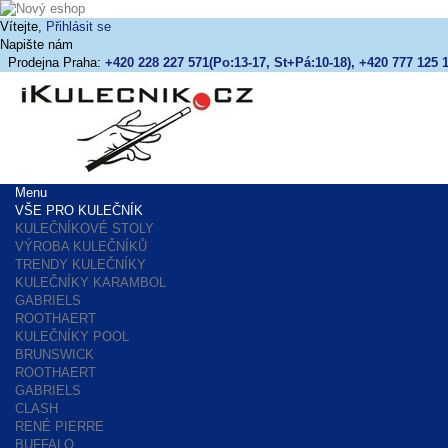
Vítejte,
Přihlásit se
Napište nám
Prodejna Praha:
+420 228 227 571(Po:13-17, St+Pá:10-18), +420 777 125 1
Menu
VŠE PRO KULEČNÍK
KULEČNÍKOVÉ STOLY
VÝROBA KULEČNÍKŮ
TRENDY KULEČNÍKY
KULEČNÍKY KARAMBOL
GABRIELS
ROOTHAERT
KULEČNÍKY POOL
BRUNSWICK
ROOTHAERT
GABRIELS
CLASH
RENÉ PIERRE
BUFFALO