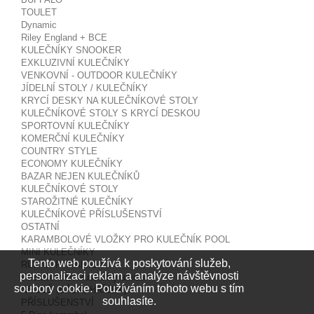
TOULET
Dynamic
Riley England + BCE
KULEČNÍKY SNOOKER
EXKLUZIVNÍ KULEČNÍKY
VENKOVNÍ - OUTDOOR KULEČNÍKY
JÍDELNÍ STOLY / KULEČNÍKY
KRYCÍ DESKY NA KULEČNÍKOVÉ STOLY
KULEČNÍKOVÉ STOLY S KRYCÍ DESKOU
SPORTOVNÍ KULEČNÍKY
KOMERČNÍ KULEČNÍKY
COUNTRY STYLE
ECONOMY KULEČNÍKY
BAZAR NEJEN KULEČNÍKŮ
KULEČNÍKOVÉ STOLY
STAROŽITNÉ KULEČNÍKY
KULEČNÍKOVÉ PŘÍSLUŠENSTVÍ
OSTATNÍ
KARAMBOLOVÉ VLOŽKY PRO KULEČNÍK POOL
MINI KULEČNÍKY
Tento web používá k poskytování služeb,
RUSKÁ PYRAMIDA
personalizaci reklam a analýze návštěvnosti
Příslušenství Ruská Pyramida
soubory cookie. Používáním tohoto webu s tím
NEGUŠ (BÁBA, HŘÍBEK)
souhlasíte.
PŘÍSLUŠENSTVÍ