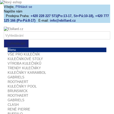
Vítejte,
Přihlásit se
Napište nám
Prodejna Praha:
+420 228 227 571(Po:13-17, St+Pá:10-18), +420 777
125 166 (Po-Pá:8-17)
E-mail:
info@ebillard.cz
Vyhledávání
Menu
VŠE PRO KULEČNÍK
KULEČNÍKOVÉ STOLY
VÝROBA KULEČNÍKŮ
TRENDY KULEČNÍKY
KULEČNÍKY KARAMBOL
GABRIELS
ROOTHAERT
KULEČNÍKY POOL
BRUNSWICK
ROOTHAERT
GABRIELS
CLASH
RENÉ PIERRE
BUFFALO