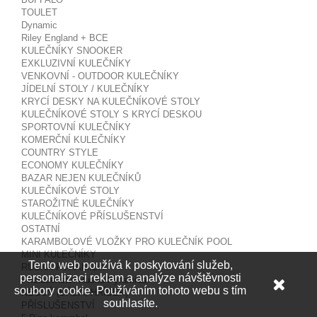
TOULET
Dynamic
Riley England + BCE
KULEČNÍKY SNOOKER
EXKLUZIVNÍ KULEČNÍKY
VENKOVNÍ - OUTDOOR KULEČNÍKY
JÍDELNÍ STOLY / KULEČNÍKY
KRYCÍ DESKY NA KULEČNÍKOVÉ STOLY
KULEČNÍKOVÉ STOLY S KRYCÍ DESKOU
SPORTOVNÍ KULEČNÍKY
KOMERČNÍ KULEČNÍKY
COUNTRY STYLE
ECONOMY KULEČNÍKY
BAZAR NEJEN KULEČNÍKŮ
KULEČNÍKOVÉ STOLY
STAROŽITNÉ KULEČNÍKY
KULEČNÍKOVÉ PŘÍSLUŠENSTVÍ
OSTATNÍ
KARAMBOLOVÉ VLOŽKY PRO KULEČNÍK POOL
MINI KULEČNÍKY
Tento web používá k poskytování služeb,
RUSKÁ PYRAMIDA
personalizaci reklam a analýze návštěvnosti
Příslušenství Ruská Pyramida
soubory cookie. Používáním tohoto webu s tím
NEGUŠ (BÁBA, HŘÍBEK)
souhlasíte.
PŘÍSLUŠENSTVÍ