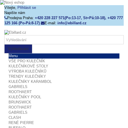
Vítejte,
Přihlásit se
Napište nám
Prodejna Praha:
+420 228 227 571(Po:13-17, St+Pá:10-18), +420 777
125 166 (Po-Pá:8-17)
E-mail:
info@ebillard.cz
Vyhledávání
Menu
VŠE PRO KULEČNÍK
KULEČNÍKOVÉ STOLY
VÝROBA KULEČNÍKŮ
TRENDY KULEČNÍKY
KULEČNÍKY KARAMBOL
GABRIELS
ROOTHAERT
KULEČNÍKY POOL
BRUNSWICK
ROOTHAERT
GABRIELS
CLASH
RENÉ PIERRE
BUFFALO