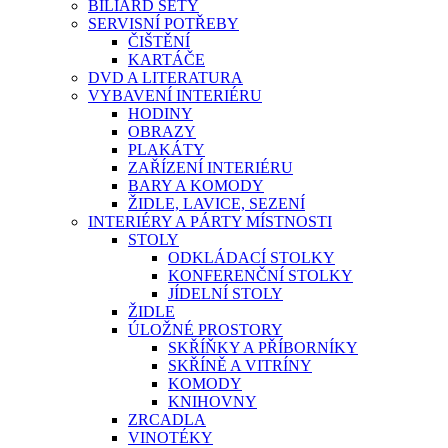
BILIARD SETY
SERVISNÍ POTŘEBY
ČIŠTĚNÍ
KARTÁČE
DVD A LITERATURA
VYBAVENÍ INTERIÉRU
HODINY
OBRAZY
PLAKÁTY
ZAŘÍZENÍ INTERIÉRU
BARY A KOMODY
ŽIDLE, LAVICE, SEZENÍ
INTERIÉRY A PÁRTY MÍSTNOSTI
STOLY
ODKLÁDACÍ STOLKY
KONFERENČNÍ STOLKY
JÍDELNÍ STOLY
ŽIDLE
ÚLOŽNÉ PROSTORY
SKŘÍŇKY A PŘÍBORNÍKY
SKŘÍNĚ A VITRÍNY
KOMODY
KNIHOVNY
ZRCADLA
VINOTÉKY