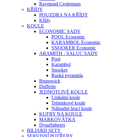
Raymond Ceulemans
KŘÍDY
POUZDRA NA KŘÍDY
Křídy
KOULE
ECONOMIC SADY
POOL Economic
KARAMBOL Economic
SNOOKER Economic
ARAMITH - SALUC SADY
Pool
Karambol
Snooker
Ruská pyramida
Brunswick
Dufferin
JEDNOTLIVÉ KOULE
Unikátní koule
Tréninkové koule
Náhradní hrací koule
KUFRY NA KOULE
MARKOVÁTKA
DynaSpheres
BILIARD SETY
SERVISNÍ POTŘEBY