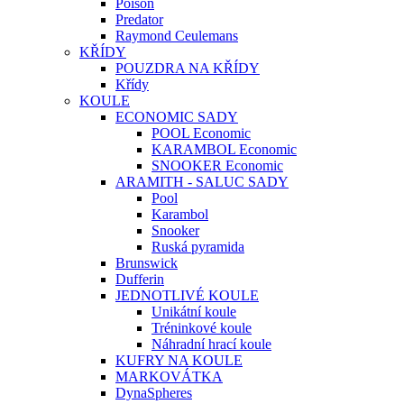
Poison
Predator
Raymond Ceulemans
KŘÍDY
POUZDRA NA KŘÍDY
Křídy
KOULE
ECONOMIC SADY
POOL Economic
KARAMBOL Economic
SNOOKER Economic
ARAMITH - SALUC SADY
Pool
Karambol
Snooker
Ruská pyramida
Brunswick
Dufferin
JEDNOTLIVÉ KOULE
Unikátní koule
Tréninkové koule
Náhradní hrací koule
KUFRY NA KOULE
MARKOVÁTKA
DynaSpheres