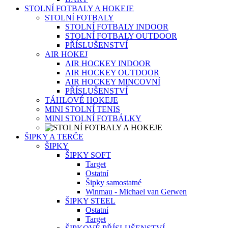
STOLNÍ FOTBALY A HOKEJE
STOLNÍ FOTBALY
STOLNÍ FOTBALY INDOOR
STOLNÍ FOTBALY OUTDOOR
PŘÍSLUŠENSTVÍ
AIR HOKEJ
AIR HOCKEY INDOOR
AIR HOCKEY OUTDOOR
AIR HOCKEY MINCOVNÍ
PŘÍSLUŠENSTVÍ
TÁHLOVÉ HOKEJE
MINI STOLNÍ TENIS
MINI STOLNÍ FOTBÁLKY
ŠIPKY A TERČE
ŠIPKY
ŠIPKY SOFT
Target
Ostatní
Šipky samostatné
Winmau - Michael van Gerwen
ŠIPKY STEEL
Ostatní
Target