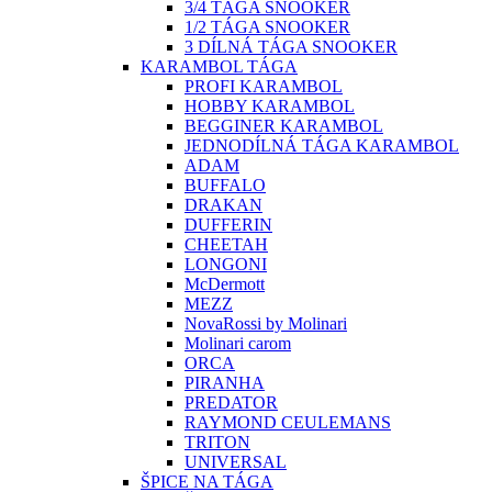
3/4 TÁGA SNOOKER
1/2 TÁGA SNOOKER
3 DÍLNÁ TÁGA SNOOKER
KARAMBOL TÁGA
PROFI KARAMBOL
HOBBY KARAMBOL
BEGGINER KARAMBOL
JEDNODÍLNÁ TÁGA KARAMBOL
ADAM
BUFFALO
DRAKAN
DUFFERIN
CHEETAH
LONGONI
McDermott
MEZZ
NovaRossi by Molinari
Molinari carom
ORCA
PIRANHA
PREDATOR
RAYMOND CEULEMANS
TRITON
UNIVERSAL
ŠPICE NA TÁGA