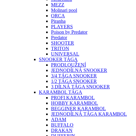
MEZZ
Molinari pool
ORCA
Piranha
PLAYERS
Poison by Predator
Predator
SHOOTER
TRITON
UNIVERSAL
SNOOKER TÁGA
PRODLOUŽENÍ
JEDNODÍLNÁ SNOOKER
3/4 TÁGA SNOOKER
1/2 TÁGA SNOOKER
3 DÍLNÁ TÁGA SNOOKER
KARAMBOL TÁGA
PROFI KARAMBOL
HOBBY KARAMBOL
BEGGINER KARAMBOL
JEDNODÍLNÁ TÁGA KARAMBOL
ADAM
BUFFALO
DRAKAN
DUFFERIN