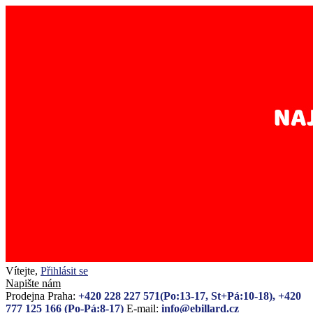
Vítejte,
Přihlásit se
Napište nám
Prodejna Praha:
+420 228 227 571(Po:13-17, St+Pá:10-18), +420
777 125 166 (Po-Pá:8-17)
E-mail:
info@ebillard.cz