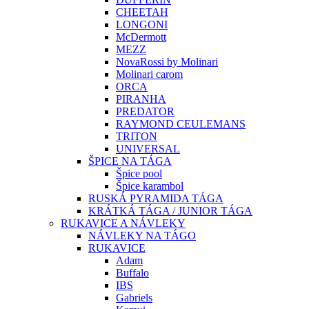
CHEETAH
LONGONI
McDermott
MEZZ
NovaRossi by Molinari
Molinari carom
ORCA
PIRANHA
PREDATOR
RAYMOND CEULEMANS
TRITON
UNIVERSAL
ŠPICE NA TÁGA
Špice pool
Špice karambol
RUSKÁ PYRAMIDA TÁGA
KRÁTKÁ TÁGA / JUNIOR TÁGA
RUKAVICE A NÁVLEKY
NÁVLEKY NA TÁGO
RUKAVICE
Adam
Buffalo
IBS
Gabriels