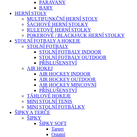
PARAVANY
BARY
HERNÍ STOLY
MULTIFUNKČNÍ HERNÍ STOLY
ŠACHOVÉ HERNÍ STOLKY
RULETOVÉ HERNÍ STOLKY
POKEROVÉ / BLACKJACK HERNÍ STOLKY
STOLNÍ FOTBALY A HOKEJE
STOLNÍ FOTBALY
STOLNÍ FOTBALY INDOOR
STOLNÍ FOTBALY OUTDOOR
PŘÍSLUŠENSTVÍ
AIR HOKEJ
AIR HOCKEY INDOOR
AIR HOCKEY OUTDOOR
AIR HOCKEY MINCOVNÍ
PŘÍSLUŠENSTVÍ
TÁHLOVÉ HOKEJE
MINI STOLNÍ TENIS
MINI STOLNÍ FOTBÁLKY
ŠIPKY A TERČE
ŠIPKY
ŠIPKY SOFT
Target
Ostatní