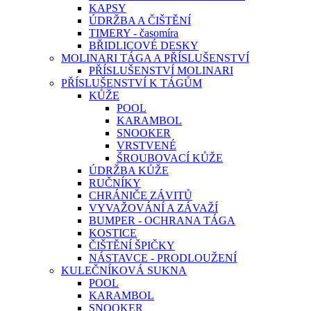
KAPSY
ÚDRŽBA A ČIŠTĚNÍ
TIMERY - časomíra
BŘIDLICOVÉ DESKY
MOLINARI TÁGA A PŘÍSLUŠENSTVÍ
PŘÍSLUŠENSTVÍ MOLINARI
PŘÍSLUŠENSTVÍ K TÁGŮM
KŮŽE
POOL
KARAMBOL
SNOOKER
VRSTVENÉ
ŠROUBOVACÍ KŮŽE
ÚDRŽBA KŮŽE
RUČNÍKY
CHRÁNIČE ZÁVITŮ
VYVAŽOVÁNÍ A ZÁVAŽÍ
BUMPER - OCHRANA TÁGA
KOSTICE
ČIŠTĚNÍ ŠPIČKY
NÁSTAVCE - PRODLOUŽENÍ
KULEČNÍKOVÁ SUKNA
POOL
KARAMBOL
SNOOKER