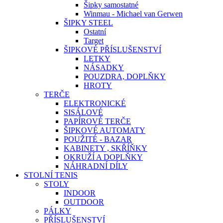
Šipky samostatné
Winmau - Michael van Gerwen
ŠIPKY STEEL
Ostatní
Target
ŠIPKOVÉ PŘÍSLUŠENSTVÍ
LETKY
NÁSADKY
POUZDRA, DOPLŇKY
HROTY
TERČE
ELEKTRONICKÉ
SISÁLOVÉ
PAPÍROVÉ TERČE
ŠIPKOVÉ AUTOMATY
POUŽITÉ - BAZAR
KABINETY , SKŘÍŇKY
OKRUŽÍ A DOPLŇKY
NÁHRADNÍ DÍLY
STOLNÍ TENIS
STOLY
INDOOR
OUTDOOR
PÁLKY
PŘÍSLUŠENSTVÍ