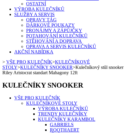
OSTATNÍ
VÝROBA KULEČNÍKŮ
SLUŽBY A SERVIS
OPRAVY TÁG
DÁRKOVÉ POUKAZY
PRONÁJMY A ZÁPŮJČKY
POTAHOVÁNÍ KULEČNÍKŮ
STĚHOVÁNÍ A DOPRAVA
OPRAVA A SERVIS KULEČNÍKŮ
AKČNÍ NABÍDKA
>
VŠE PRO KULEČNÍK
>
KULEČNÍKOVÉ
STOLY
>
KULEČNÍKY SNOOKER
>
Kulečníkový stůl snooker
Riley Aristocrat standart Mahagony 12ft
KULEČNÍKY SNOOKER
VŠE PRO KULEČNÍK
KULEČNÍKOVÉ STOLY
VÝROBA KULEČNÍKŮ
TRENDY KULEČNÍKY
KULEČNÍKY KARAMBOL
GABRIELS
ROOTHAERT