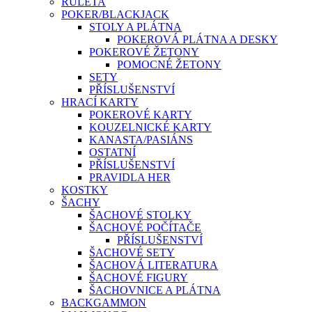
RULETA
POKER/BLACKJACK
STOLY A PLÁTNA
POKEROVÁ PLÁTNA A DESKY
POKEROVÉ ŽETONY
POMOCNÉ ŽETONY
SETY
PŘÍSLUŠENSTVÍ
HRACÍ KARTY
POKEROVÉ KARTY
KOUZELNICKÉ KARTY
KANASTA/PASIÁNS
OSTATNÍ
PŘÍSLUŠENSTVÍ
PRAVIDLA HER
KOSTKY
ŠACHY
ŠACHOVÉ STOLKY
ŠACHOVÉ POČÍTAČE
PŘÍSLUŠENSTVÍ
ŠACHOVÉ SETY
ŠACHOVÁ LITERATURA
ŠACHOVÉ FIGURY
ŠACHOVNICE A PLÁTNA
BACKGAMMON