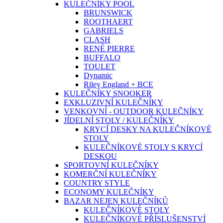
KULEČNÍKY POOL
BRUNSWICK
ROOTHAERT
GABRIELS
CLASH
RENÉ PIERRE
BUFFALO
TOULET
Dynamic
Riley England + BCE
KULEČNÍKY SNOOKER
EXKLUZIVNÍ KULEČNÍKY
VENKOVNÍ - OUTDOOR KULEČNÍKY
JÍDELNÍ STOLY / KULEČNÍKY
KRYCÍ DESKY NA KULEČNÍKOVÉ
STOLY
KULEČNÍKOVÉ STOLY S KRYCÍ
DESKOU
SPORTOVNÍ KULEČNÍKY
KOMERČNÍ KULEČNÍKY
COUNTRY STYLE
ECONOMY KULEČNÍKY
BAZAR NEJEN KULEČNÍKŮ
KULEČNÍKOVÉ STOLY
KULEČNÍKOVÉ PŘÍSLUŠENSTVÍ