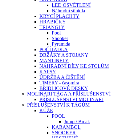
LED OSVĚTLENÍ
Náhradní stínidla
KRYCÍ PLACHTY
HRABIČKY
TRIANGLY
Pool
Snooker
Pyramida
POČÍTADLA
DRŽÁKY A STOJANY
MANTINELY
NÁHRADNÍ DÍLY KE STOLŮM
KAPSY
ÚDRŽBA A ČIŠTĚNÍ
TIMERY - časomíra
BŘIDLICOVÉ DESKY
MOLINARI TÁGA A PŘÍSLUŠENSTVÍ
PŘÍSLUŠENSTVÍ MOLINARI
PŘÍSLUŠENSTVÍ K TÁGŮM
KŮŽE
POOL
Jump / Break
KARAMBOL
SNOOKER