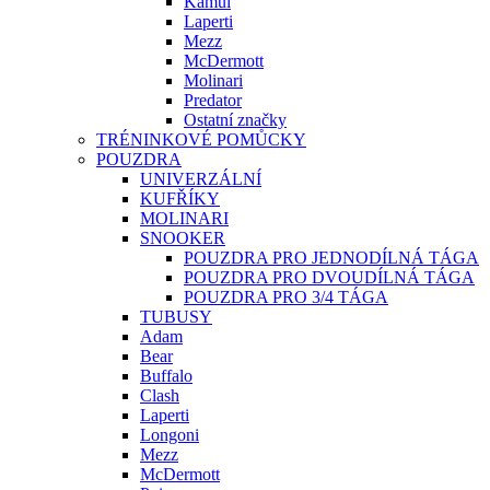
Kamui
Laperti
Mezz
McDermott
Molinari
Predator
Ostatní značky
TRÉNINKOVÉ POMŮCKY
POUZDRA
UNIVERZÁLNÍ
KUFŘÍKY
MOLINARI
SNOOKER
POUZDRA PRO JEDNODÍLNÁ TÁGA
POUZDRA PRO DVOUDÍLNÁ TÁGA
POUZDRA PRO 3/4 TÁGA
TUBUSY
Adam
Bear
Buffalo
Clash
Laperti
Longoni
Mezz
McDermott