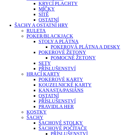
KRYCÍ PLACHTY
MÍČKY
SÍTĚ
OSTATNÍ
ŠACHY A OSTATNÍ HRY
RULETA
POKER/BLACKJACK
STOLY A PLÁTNA
POKEROVÁ PLÁTNA A DESKY
POKEROVÉ ŽETONY
POMOCNÉ ŽETONY
SETY
PŘÍSLUŠENSTVÍ
HRACÍ KARTY
POKEROVÉ KARTY
KOUZELNICKÉ KARTY
KANASTA/PASIÁNS
OSTATNÍ
PŘÍSLUŠENSTVÍ
PRAVIDLA HER
KOSTKY
ŠACHY
ŠACHOVÉ STOLKY
ŠACHOVÉ POČÍTAČE
PŘÍSLUŠENSTVÍ