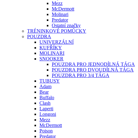
Mezz
McDermott
Molinari
Predator
Ostatní značky
TRÉNINKOVÉ POMŮCKY
POUZDRA
UNIVERZÁLNÍ
KUFŘÍKY
MOLINARI
SNOOKER
POUZDRA PRO JEDNODÍLNÁ TÁGA
POUZDRA PRO DVOUDÍLNÁ TÁGA
POUZDRA PRO 3/4 TÁGA
TUBUSY
Adam
Bear
Buffalo
Clash
Laperti
Longoni
Mezz
McDermott
Poison
Predator