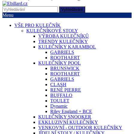
Vyhledávání
Menu
VŠE PRO KULEČNÍK
KULEČNÍKOVÉ STOLY
VÝROBA KULEČNÍKŮ
TRENDY KULEČNÍKY
KULEČNÍKY KARAMBOL
GABRIELS
ROOTHAERT
KULEČNÍKY POOL
BRUNSWICK
ROOTHAERT
GABRIELS
CLASH
RENÉ PIERRE
BUFFALO
TOULET
Dynamic
Riley England + BCE
KULEČNÍKY SNOOKER
EXKLUZIVNÍ KULEČNÍKY
VENKOVNÍ - OUTDOOR KULEČNÍKY
JÍDELNÍ STOLY / KULEČNÍKY