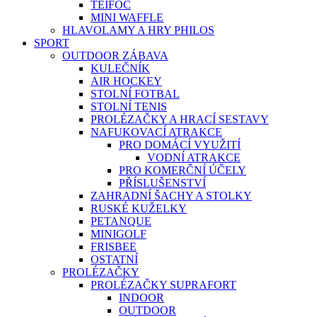
TEIFOC
MINI WAFFLE
HLAVOLAMY A HRY PHILOS
SPORT
OUTDOOR ZÁBAVA
KULEČNÍK
AIR HOCKEY
STOLNÍ FOTBAL
STOLNÍ TENIS
PROLÉZAČKY A HRACÍ SESTAVY
NAFUKOVACÍ ATRAKCE
PRO DOMÁCÍ VYUŽITÍ
VODNÍ ATRAKCE
PRO KOMERČNÍ ÚČELY
PŘÍSLUŠENSTVÍ
ZAHRADNÍ ŠACHY A STOLKY
RUSKÉ KUŽELKY
PETANQUE
MINIGOLF
FRISBEE
OSTATNÍ
PROLÉZAČKY
PROLÉZAČKY SUPRAFORT
INDOOR
OUTDOOR