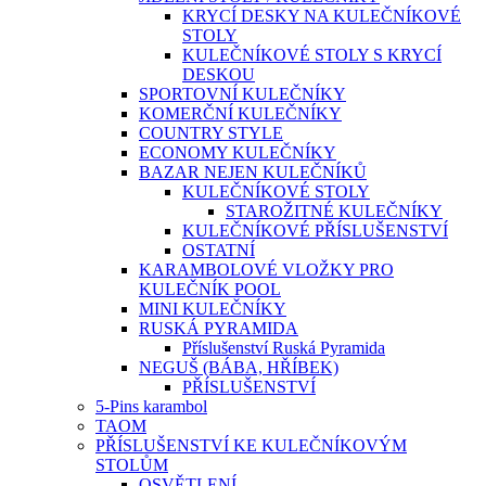
KRYCÍ DESKY NA KULEČNÍKOVÉ
STOLY
KULEČNÍKOVÉ STOLY S KRYCÍ
DESKOU
SPORTOVNÍ KULEČNÍKY
KOMERČNÍ KULEČNÍKY
COUNTRY STYLE
ECONOMY KULEČNÍKY
BAZAR NEJEN KULEČNÍKŮ
KULEČNÍKOVÉ STOLY
STAROŽITNÉ KULEČNÍKY
KULEČNÍKOVÉ PŘÍSLUŠENSTVÍ
OSTATNÍ
KARAMBOLOVÉ VLOŽKY PRO
KULEČNÍK POOL
MINI KULEČNÍKY
RUSKÁ PYRAMIDA
Příslušenství Ruská Pyramida
NEGUŠ (BÁBA, HŘÍBEK)
PŘÍSLUŠENSTVÍ
5-Pins karambol
TAOM
PŘÍSLUŠENSTVÍ KE KULEČNÍKOVÝM
STOLŮM
OSVĚTLENÍ