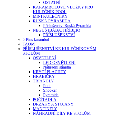
OSTATNÍ
KARAMBOLOVÉ VLOŽKY PRO
KULEČNÍK POOL
MINI KULEČNÍKY
RUSKÁ PYRAMIDA
Příslušenství Ruská Pyramida
NEGUŠ (BÁBA, HŘÍBEK)
PŘÍSLUŠENSTVÍ
5-Pins karambol
TAOM
PŘÍSLUŠENSTVÍ KE KULEČNÍKOVÝM
STOLŮM
OSVĚTLENÍ
LED OSVĚTLENÍ
Náhradní stínidla
KRYCÍ PLACHTY
HRABIČKY
TRIANGLY
Pool
Snooker
Pyramida
POČÍTADLA
DRŽÁKY A STOJANY
MANTINELY
NÁHRADNÍ DÍLY KE STOLŮM