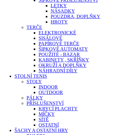
ŠIPKOVÉ PŘÍSLUŠENSTVÍ
LETKY
NÁSADKY
POUZDRA, DOPLŇKY
HROTY
TERČE
ELEKTRONICKÉ
SISÁLOVÉ
PAPÍROVÉ TERČE
ŠIPKOVÉ AUTOMATY
POUŽITÉ - BAZAR
KABINETY , SKŘÍŇKY
OKRUŽÍ A DOPLŇKY
NÁHRADNÍ DÍLY
STOLNÍ TENIS
STOLY
INDOOR
OUTDOOR
PÁLKY
PŘÍSLUŠENSTVÍ
KRYCÍ PLACHTY
MÍČKY
SÍTĚ
OSTATNÍ
ŠACHY A OSTATNÍ HRY