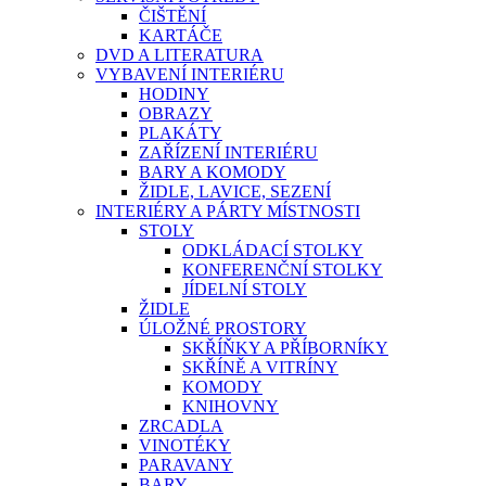
ČIŠTĚNÍ
KARTÁČE
DVD A LITERATURA
VYBAVENÍ INTERIÉRU
HODINY
OBRAZY
PLAKÁTY
ZAŘÍZENÍ INTERIÉRU
BARY A KOMODY
ŽIDLE, LAVICE, SEZENÍ
INTERIÉRY A PÁRTY MÍSTNOSTI
STOLY
ODKLÁDACÍ STOLKY
KONFERENČNÍ STOLKY
JÍDELNÍ STOLY
ŽIDLE
ÚLOŽNÉ PROSTORY
SKŘÍŇKY A PŘÍBORNÍKY
SKŘÍNĚ A VITRÍNY
KOMODY
KNIHOVNY
ZRCADLA
VINOTÉKY
PARAVANY
BARY