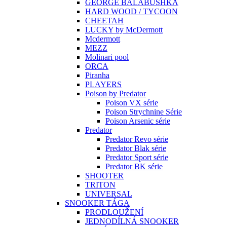
GEORGE BALABUSHKA
HARD WOOD / TYCOON
CHEETAH
LUCKY by McDermott
Mcdermott
MEZZ
Molinari pool
ORCA
Piranha
PLAYERS
Poison by Predator
Poison VX série
Poison Strychnine Série
Poison Arsenic série
Predator
Predator Revo série
Predator Blak série
Predator Sport série
Predator BK série
SHOOTER
TRITON
UNIVERSAL
SNOOKER TÁGA
PRODLOUŽENÍ
JEDNODÍLNÁ SNOOKER