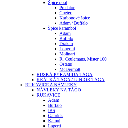
Špice pool
Predator
Cuetec
Karbonové špice
Adam / Buffalo
Špice karambol
Adam
Buffalo
Drakan
Longoni
Molinari
R. Ceulemans, Mister 100
Ostatní
McDermott
RUSKÁ PYRAMIDA TÁGA
KRÁTKÁ TÁGA / JUNIOR TÁGA
RUKAVICE A NÁVLEKY
NÁVLEKY NA TÁGO
RUKAVICE
Adam
Buffalo
IBS
Gabriels
Kamui
Laperti