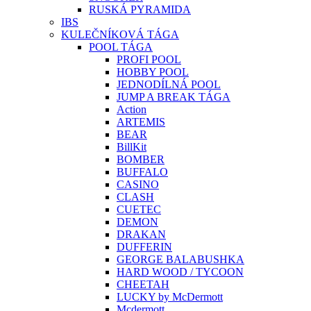
RUSKÁ PYRAMIDA
IBS
KULEČNÍKOVÁ TÁGA
POOL TÁGA
PROFI POOL
HOBBY POOL
JEDNODÍLNÁ POOL
JUMP A BREAK TÁGA
Action
ARTEMIS
BEAR
BillKit
BOMBER
BUFFALO
CASINO
CLASH
CUETEC
DEMON
DRAKAN
DUFFERIN
GEORGE BALABUSHKA
HARD WOOD / TYCOON
CHEETAH
LUCKY by McDermott
Mcdermott