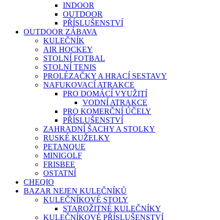
INDOOR
OUTDOOR
PŘÍSLUŠENSTVÍ
OUTDOOR ZÁBAVA
KULEČNÍK
AIR HOCKEY
STOLNÍ FOTBAL
STOLNÍ TENIS
PROLÉZAČKY A HRACÍ SESTAVY
NAFUKOVACÍ ATRAKCE
PRO DOMÁCÍ VYUŽITÍ
VODNÍ ATRAKCE
PRO KOMERČNÍ ÚČELY
PŘÍSLUŠENSTVÍ
ZAHRADNÍ ŠACHY A STOLKY
RUSKÉ KUŽELKY
PETANQUE
MINIGOLF
FRISBEE
OSTATNÍ
CHEQIO
BAZAR NEJEN KULEČNÍKŮ
KULEČNÍKOVÉ STOLY
STAROŽITNÉ KULEČNÍKY
KULEČNÍKOVÉ PŘÍSLUŠENSTVÍ