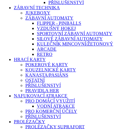
PŘÍSLUŠENSTVÍ
ZÁBAVNÍ TECHNIKA
JUKEBOXY
ZÁBAVNÍ AUTOMATY
FLIPPER - PINBALLS
VZDUŠNÝ HOKEJ
SPORTOVNÍ ZÁBAVNÍ AUTOMATY
SILOVÉ ZÁBAVNÍ AUTOMATY
KULEČNÍK MINCOVNÍ/ŽETONOVÝ
ARCADE
RETRO
HRACÍ KARTY
POKEROVÉ KARTY
KOUZELNICKÉ KARTY
KANASTA/PASIÁNS
OSTATNÍ
PŘÍSLUŠENSTVÍ
PRAVIDLA HER
NAFUKOVACÍ ATRAKCE
PRO DOMÁCÍ VYUŽITÍ
VODNÍ ATRAKCE
PRO KOMERČNÍ ÚČELY
PŘÍSLUŠENSTVÍ
PROLÉZAČKY
PROLÉZAČKY SUPRAFORT