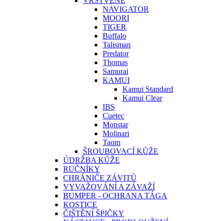
VRSTVENÉ
NAVIGATOR
MOORI
TIGER
Buffalo
Talisman
Predator
Thomas
Samurai
KAMUI
Kamui Standard
Kamui Clear
IBS
Cuetec
Monstar
Molinari
Taom
ŠROUBOVACÍ KŮŽE
ÚDRŽBA KŮŽE
RUČNÍKY
CHRÁNIČE ZÁVITŮ
VYVAŽOVÁNÍ A ZÁVAŽÍ
BUMPER - OCHRANA TÁGA
KOSTICE
ČIŠTĚNÍ ŠPIČKY