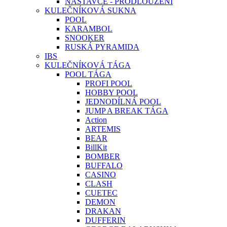
NÁSTAVCE - PRODLOUŽENÍ
KULEČNÍKOVÁ SUKNA
POOL
KARAMBOL
SNOOKER
RUSKÁ PYRAMIDA
IBS
KULEČNÍKOVÁ TÁGA
POOL TÁGA
PROFI POOL
HOBBY POOL
JEDNODÍLNÁ POOL
JUMP A BREAK TÁGA
Action
ARTEMIS
BEAR
BillKit
BOMBER
BUFFALO
CASINO
CLASH
CUETEC
DEMON
DRAKAN
DUFFERIN