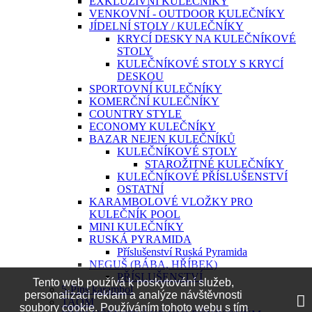
EXKLUZIVNÍ KULEČNÍKY
VENKOVNÍ - OUTDOOR KULEČNÍKY
JÍDELNÍ STOLY / KULEČNÍKY
KRYCÍ DESKY NA KULEČNÍKOVÉ
STOLY
KULEČNÍKOVÉ STOLY S KRYCÍ
DESKOU
SPORTOVNÍ KULEČNÍKY
KOMERČNÍ KULEČNÍKY
COUNTRY STYLE
ECONOMY KULEČNÍKY
BAZAR NEJEN KULEČNÍKŮ
KULEČNÍKOVÉ STOLY
STAROŽITNÉ KULEČNÍKY
KULEČNÍKOVÉ PŘÍSLUŠENSTVÍ
OSTATNÍ
KARAMBOLOVÉ VLOŽKY PRO
KULEČNÍK POOL
MINI KULEČNÍKY
RUSKÁ PYRAMIDA
Příslušenství Ruská Pyramida
NEGUŠ (BÁBA, HŘÍBEK)
PŘÍSLUŠENSTVÍ
Tento web používá k poskytování služeb,
5-Pins karambol
personalizaci reklam a analýze návštěvnosti
TAOM
soubory cookie. Používáním tohoto webu s tím