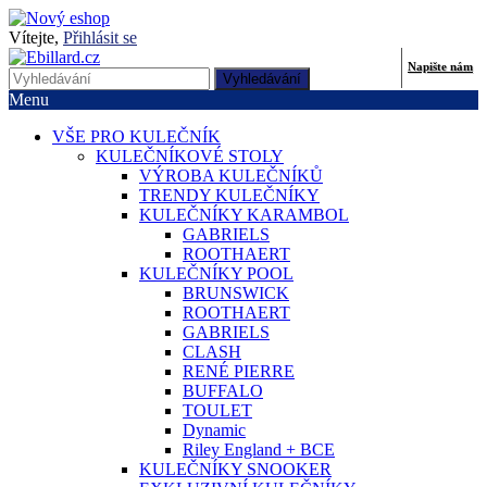
Vítejte,
Přihlásit se
Napište nám
Vyhledávání
Menu
VŠE PRO KULEČNÍK
KULEČNÍKOVÉ STOLY
VÝROBA KULEČNÍKŮ
TRENDY KULEČNÍKY
KULEČNÍKY KARAMBOL
GABRIELS
ROOTHAERT
KULEČNÍKY POOL
BRUNSWICK
ROOTHAERT
GABRIELS
CLASH
RENÉ PIERRE
BUFFALO
TOULET
Dynamic
Riley England + BCE
KULEČNÍKY SNOOKER