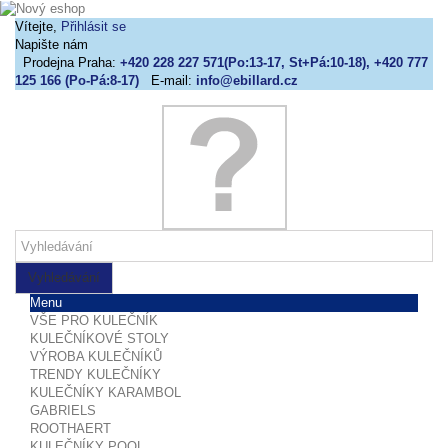
Vítejte,
Přihlásit se
Napište nám
Prodejna Praha:
+420 228 227 571(Po:13-17, St+Pá:10-18), +420 777
125 166 (Po-Pá:8-17)
E-mail:
info@ebillard.cz
Vyhledávání
Menu
VŠE PRO KULEČNÍK
KULEČNÍKOVÉ STOLY
VÝROBA KULEČNÍKŮ
TRENDY KULEČNÍKY
KULEČNÍKY KARAMBOL
GABRIELS
ROOTHAERT
KULEČNÍKY POOL