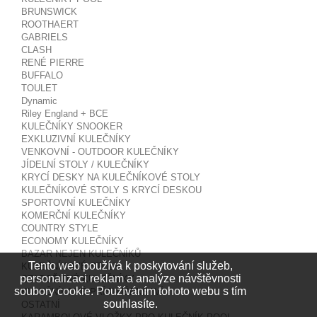
BRUNSWICK
ROOTHAERT
GABRIELS
CLASH
RENÉ PIERRE
BUFFALO
TOULET
Dynamic
Riley England + BCE
KULEČNÍKY SNOOKER
EXKLUZIVNÍ KULEČNÍKY
VENKOVNÍ - OUTDOOR KULEČNÍKY
JÍDELNÍ STOLY / KULEČNÍKY
KRYCÍ DESKY NA KULEČNÍKOVÉ STOLY
KULEČNÍKOVÉ STOLY S KRYCÍ DESKOU
SPORTOVNÍ KULEČNÍKY
KOMERČNÍ KULEČNÍKY
COUNTRY STYLE
ECONOMY KULEČNÍKY
BAZAR NEJEN KULEČNÍKŮ
Tento web používá k poskytování služeb,
KULEČNÍKOVÉ STOLY
personalizaci reklam a analýze návštěvnosti
STAROŽITNÉ KULEČNÍKY
soubory cookie. Používáním tohoto webu s tím
KULEČNÍKOVÉ PŘÍSLUŠENSTVÍ
souhlasíte.
OSTATNÍ
KARAMBOLOVÉ VLOŽKY PRO KULEČNÍK POOL