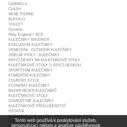
GABRIELS
CLASH
RENÉ PIERRE
BUFFALO
TOULET
Dynamic
Riley England + BCE
KULEČNÍKY SNOOKER
EXKLUZIVNÍ KULEČNÍKY
VENKOVNÍ - OUTDOOR KULEČNÍKY
JÍDELNÍ STOLY / KULEČNÍKY
KRYCÍ DESKY NA KULEČNÍKOVÉ STOLY
KULEČNÍKOVÉ STOLY S KRYCÍ DESKOU
SPORTOVNÍ KULEČNÍKY
KOMERČNÍ KULEČNÍKY
COUNTRY STYLE
ECONOMY KULEČNÍKY
BAZAR NEJEN KULEČNÍKŮ
KULEČNÍKOVÉ STOLY
STAROŽITNÉ KULEČNÍKY
KULEČNÍKOVÉ PŘÍSLUŠENSTVÍ
OSTATNÍ
KARAMBOLOVÉ VLOŽKY PRO KULEČNÍK POOL
Tento web používá k poskytování služeb,
MINI KULEČNÍKY
personalizaci reklam a analýze návštěvnosti
RUSKÁ PYRAMIDA