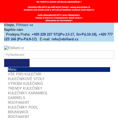
Vítejte,
Přihlásit se
Napište nám
Prodejna Praha:
+420 228 227 571(Po:13-17, St+Pá:10-18), +420 777
125 166 (Po-Pá:8-17)
E-mail:
info@ebillard.cz
Vyhledávání
Menu
VŠE PRO KULEČNÍK
KULEČNÍKOVÉ STOLY
VÝROBA KULEČNÍKŮ
TRENDY KULEČNÍKY
KULEČNÍKY KARAMBOL
GABRIELS
ROOTHAERT
KULEČNÍKY POOL
BRUNSWICK
ROOTHAERT