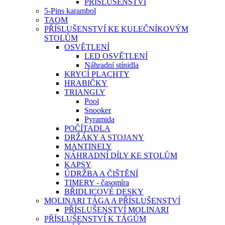
PŘÍSLUŠENSTVÍ
5-Pins karambol
TAOM
PŘÍSLUŠENSTVÍ KE KULEČNÍKOVÝM
STOLŮM
OSVĚTLENÍ
LED OSVĚTLENÍ
Náhradní stínidla
KRYCÍ PLACHTY
HRABIČKY
TRIANGLY
Pool
Snooker
Pyramida
POČÍTADLA
DRŽÁKY A STOJANY
MANTINELY
NÁHRADNÍ DÍLY KE STOLŮM
KAPSY
ÚDRŽBA A ČIŠTĚNÍ
TIMERY - časomíra
BŘIDLICOVÉ DESKY
MOLINARI TÁGA A PŘÍSLUŠENSTVÍ
PŘÍSLUŠENSTVÍ MOLINARI
PŘÍSLUŠENSTVÍ K TÁGŮM