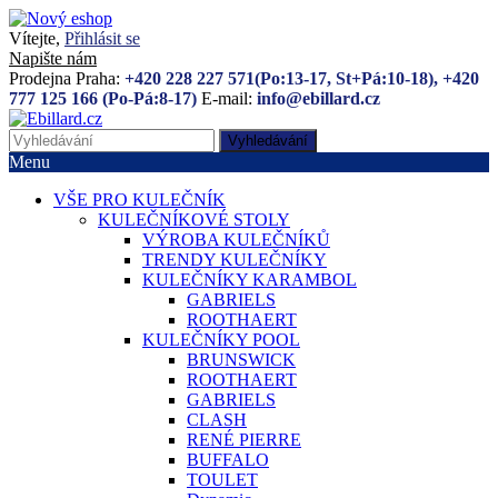
Vítejte,
Přihlásit se
Napište nám
Prodejna Praha:
+420 228 227 571(Po:13-17, St+Pá:10-18), +420
777 125 166 (Po-Pá:8-17)
E-mail:
info@ebillard.cz
Vyhledávání
Menu
VŠE PRO KULEČNÍK
KULEČNÍKOVÉ STOLY
VÝROBA KULEČNÍKŮ
TRENDY KULEČNÍKY
KULEČNÍKY KARAMBOL
GABRIELS
ROOTHAERT
KULEČNÍKY POOL
BRUNSWICK
ROOTHAERT
GABRIELS
CLASH
RENÉ PIERRE
BUFFALO
TOULET