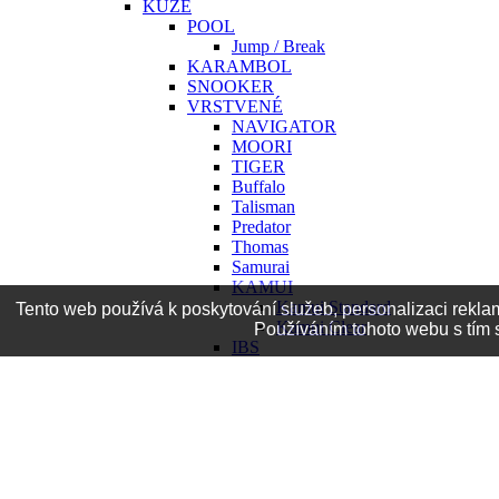
KŮŽE
POOL
Jump / Break
KARAMBOL
SNOOKER
VRSTVENÉ
NAVIGATOR
MOORI
TIGER
Buffalo
Talisman
Predator
Thomas
Samurai
KAMUI
Kamui Standard
Tento web používá k poskytování služeb, personalizaci rekla
Kamui Clear
Používáním tohoto webu s tím s
IBS
Cuetec
Monstar
Molinari
Taom
ŠROUBOVACÍ KŮŽE
ÚDRŽBA KŮŽE
RUČNÍKY