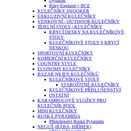
Dynamic
Riley England + BCE
KULEČNÍKY SNOOKER
EXKLUZIVNÍ KULEČNÍKY
VENKOVNÍ - OUTDOOR KULEČNÍKY
JÍDELNÍ STOLY / KULEČNÍKY
KRYCÍ DESKY NA KULEČNÍKOVÉ
STOLY
KULEČNÍKOVÉ STOLY S KRYCÍ
DESKOU
SPORTOVNÍ KULEČNÍKY
KOMERČNÍ KULEČNÍKY
COUNTRY STYLE
ECONOMY KULEČNÍKY
BAZAR NEJEN KULEČNÍKŮ
KULEČNÍKOVÉ STOLY
STAROŽITNÉ KULEČNÍKY
KULEČNÍKOVÉ PŘÍSLUŠENSTVÍ
OSTATNÍ
KARAMBOLOVÉ VLOŽKY PRO
KULEČNÍK POOL
MINI KULEČNÍKY
RUSKÁ PYRAMIDA
Příslušenství Ruská Pyramida
NEGUŠ (BÁBA, HŘÍBEK)