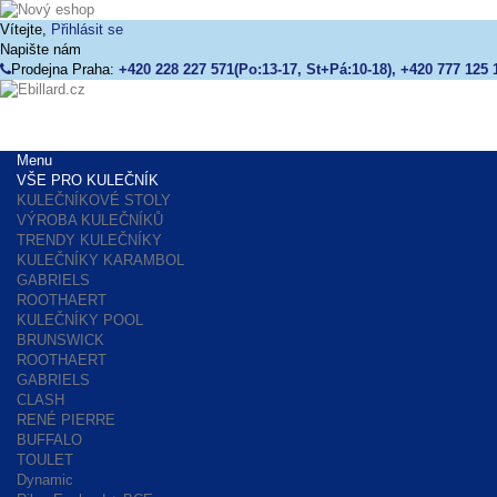
Vítejte,
Přihlásit se
Napište nám
Prodejna Praha:
+420 228 227 571(Po:13-17, St+Pá:10-18), +420 777 125 
Menu
VŠE PRO KULEČNÍK
KULEČNÍKOVÉ STOLY
VÝROBA KULEČNÍKŮ
TRENDY KULEČNÍKY
KULEČNÍKY KARAMBOL
GABRIELS
ROOTHAERT
KULEČNÍKY POOL
BRUNSWICK
ROOTHAERT
GABRIELS
CLASH
RENÉ PIERRE
BUFFALO
TOULET
Dynamic