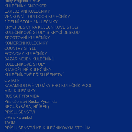
Riley England + BCE
KULEČNÍKY SNOOKER
EXKLUZIVNÍ KULEČNÍKY
VENKOVNÍ - OUTDOOR KULEČNÍKY
JÍDELNÍ STOLY / KULEČNÍKY
KRYCÍ DESKY NA KULEČNÍKOVÉ STOLY
KULEČNÍKOVÉ STOLY S KRYCÍ DESKOU
SPORTOVNÍ KULEČNÍKY
KOMERČNÍ KULEČNÍKY
COUNTRY STYLE
ECONOMY KULEČNÍKY
BAZAR NEJEN KULEČNÍKŮ
KULEČNÍKOVÉ STOLY
STAROŽITNÉ KULEČNÍKY
KULEČNÍKOVÉ PŘÍSLUŠENSTVÍ
OSTATNÍ
KARAMBOLOVÉ VLOŽKY PRO KULEČNÍK POOL
MINI KULEČNÍKY
RUSKÁ PYRAMIDA
Příslušenství Ruská Pyramida
NEGUŠ (BÁBA, HŘÍBEK)
PŘÍSLUŠENSTVÍ
5-Pins karambol
TAOM
PŘÍSLUŠENSTVÍ KE KULEČNÍKOVÝM STOLŮM