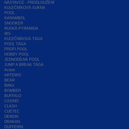
NÁSTAVCE - PRODLOUŽENÍ
KULEČNÍKOVÁ SUKNA
POOL
KARAMBOL
SNOOKER
RUSKÁ PYRAMIDA
IBS
KULEČNÍKOVÁ TÁGA
POOL TÁGA
PROFI POOL
HOBBY POOL
JEDNODÍLNÁ POOL
JUMP A BREAK TÁGA
Action
ARTEMIS
BEAR
BillKit
BOMBER
BUFFALO
CASINO
CLASH
CUETEC
DEMON
DRAKAN
DUFFERIN