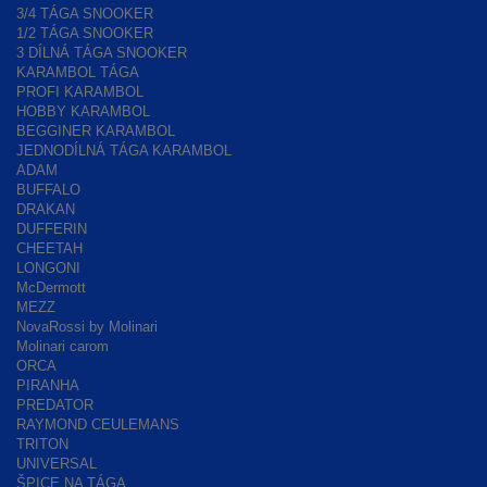
3/4 TÁGA SNOOKER
1/2 TÁGA SNOOKER
3 DÍLNÁ TÁGA SNOOKER
KARAMBOL TÁGA
PROFI KARAMBOL
HOBBY KARAMBOL
BEGGINER KARAMBOL
JEDNODÍLNÁ TÁGA KARAMBOL
ADAM
BUFFALO
DRAKAN
DUFFERIN
CHEETAH
LONGONI
McDermott
MEZZ
NovaRossi by Molinari
Molinari carom
ORCA
PIRANHA
PREDATOR
RAYMOND CEULEMANS
TRITON
UNIVERSAL
ŠPICE NA TÁGA