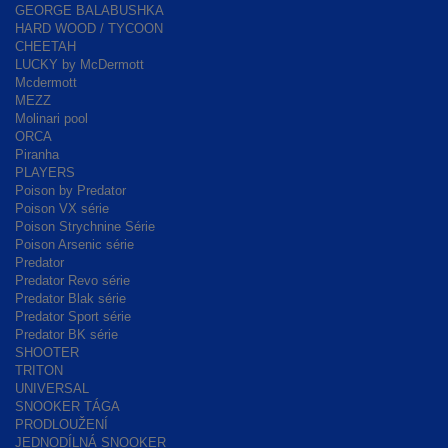
GEORGE BALABUSHKA
HARD WOOD / TYCOON
CHEETAH
LUCKY by McDermott
Mcdermott
MEZZ
Molinari pool
ORCA
Piranha
PLAYERS
Poison by Predator
Poison VX série
Poison Strychnine Série
Poison Arsenic série
Predator
Predator Revo série
Predator Blak série
Predator Sport série
Predator BK série
SHOOTER
TRITON
UNIVERSAL
SNOOKER TÁGA
PRODLOUŽENÍ
JEDNODÍLNÁ SNOOKER