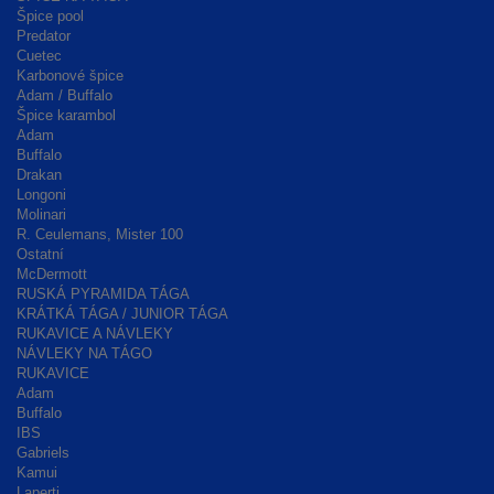
Špice pool
Predator
Cuetec
Karbonové špice
Adam / Buffalo
Špice karambol
Adam
Buffalo
Drakan
Longoni
Molinari
R. Ceulemans, Mister 100
Ostatní
McDermott
RUSKÁ PYRAMIDA TÁGA
KRÁTKÁ TÁGA / JUNIOR TÁGA
RUKAVICE A NÁVLEKY
NÁVLEKY NA TÁGO
RUKAVICE
Adam
Buffalo
IBS
Gabriels
Kamui
Laperti