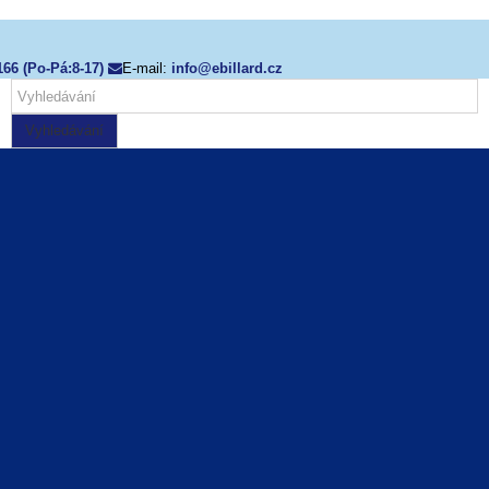
166 (Po-Pá:8-17)
E-mail:
info@ebillard.cz
Vyhledávání