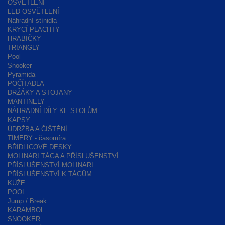
OSVĚTLENÍ
LED OSVĚTLENÍ
Náhradní stínidla
KRYCÍ PLACHTY
HRABIČKY
TRIANGLY
Pool
Snooker
Pyramida
POČÍTADLA
DRŽÁKY A STOJANY
MANTINELY
NÁHRADNÍ DÍLY KE STOLŮM
KAPSY
ÚDRŽBA A ČIŠTĚNÍ
TIMERY - časomíra
BŘIDLICOVÉ DESKY
MOLINARI TÁGA A PŘÍSLUŠENSTVÍ
PŘÍSLUŠENSTVÍ MOLINARI
PŘÍSLUŠENSTVÍ K TÁGŮM
KŮŽE
POOL
Jump / Break
KARAMBOL
SNOOKER