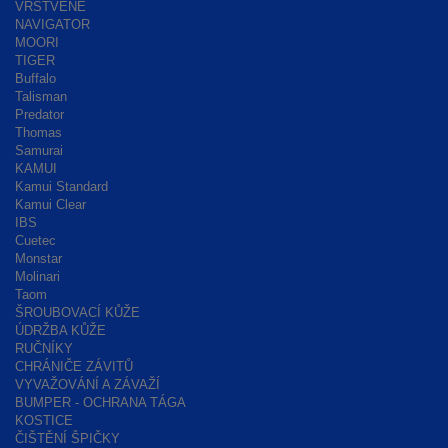
VRSTVENÉ
NAVIGATOR
MOORI
TIGER
Buffalo
Talisman
Predator
Thomas
Samurai
KAMUI
Kamui Standard
Kamui Clear
IBS
Cuetec
Monstar
Molinari
Taom
ŠROUBOVACÍ KŮŽE
ÚDRŽBA KŮŽE
RUČNÍKY
CHRÁNIČE ZÁVITŮ
VYVAŽOVÁNÍ A ZÁVAŽÍ
BUMPER - OCHRANA TÁGA
KOSTICE
ČIŠTĚNÍ ŠPIČKY