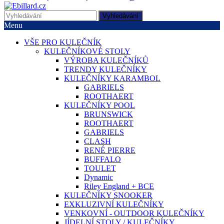
Vyhledávání
Menu
VŠE PRO KULEČNÍK
KULEČNÍKOVÉ STOLY
VÝROBA KULEČNÍKŮ
TRENDY KULEČNÍKY
KULEČNÍKY KARAMBOL
GABRIELS
ROOTHAERT
KULEČNÍKY POOL
BRUNSWICK
ROOTHAERT
GABRIELS
CLASH
RENÉ PIERRE
BUFFALO
TOULET
Dynamic
Riley England + BCE
KULEČNÍKY SNOOKER
EXKLUZIVNÍ KULEČNÍKY
VENKOVNÍ - OUTDOOR KULEČNÍKY
JÍDELNÍ STOLY / KULEČNÍKY