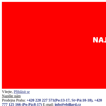
Vítejte,
Přihlásit se
Napište nám
Prodejna Praha:
+420 228 227 571(Po:13-17, St+Pá:10-18), +420
777 125 166 (Po-Pá:8-17)
E-mail:
info@ebillard.cz