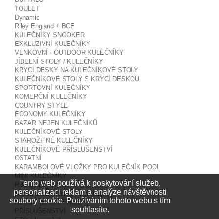
TOULET
Dynamic
Riley England + BCE
KULEČNÍKY SNOOKER
EXKLUZIVNÍ KULEČNÍKY
VENKOVNÍ - OUTDOOR KULEČNÍKY
JÍDELNÍ STOLY / KULEČNÍKY
KRYCÍ DESKY NA KULEČNÍKOVÉ STOLY
KULEČNÍKOVÉ STOLY S KRYCÍ DESKOU
SPORTOVNÍ KULEČNÍKY
KOMERČNÍ KULEČNÍKY
COUNTRY STYLE
ECONOMY KULEČNÍKY
BAZAR NEJEN KULEČNÍKŮ
KULEČNÍKOVÉ STOLY
STAROŽITNÉ KULEČNÍKY
KULEČNÍKOVÉ PŘÍSLUŠENSTVÍ
OSTATNÍ
KARAMBOLOVÉ VLOŽKY PRO KULEČNÍK POOL
MINI KULEČNÍKY
Tento web používá k poskytování služeb,
RUSKÁ PYRAMIDA
personalizaci reklam a analýze návštěvnosti
Příslušenství Ruská Pyramida
soubory cookie. Používáním tohoto webu s tím
NEGUŠ (BÁBA, HŘÍBEK)
souhlasíte.
PŘÍSLUŠENSTVÍ