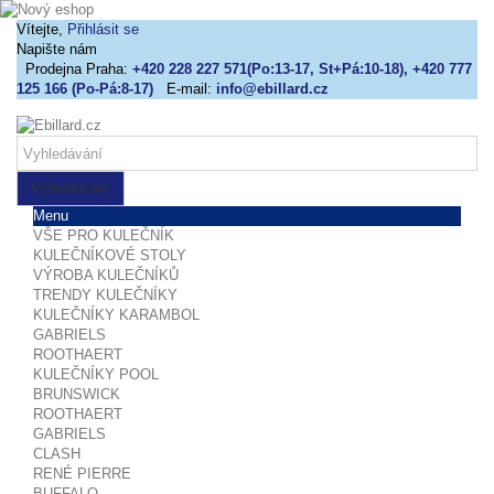
Vítejte,
Přihlásit se
Napište nám
Prodejna Praha:
+420 228 227 571(Po:13-17, St+Pá:10-18), +420 777
125 166 (Po-Pá:8-17)
E-mail:
info@ebillard.cz
Vyhledávání
Menu
VŠE PRO KULEČNÍK
KULEČNÍKOVÉ STOLY
VÝROBA KULEČNÍKŮ
TRENDY KULEČNÍKY
KULEČNÍKY KARAMBOL
GABRIELS
ROOTHAERT
KULEČNÍKY POOL
BRUNSWICK
ROOTHAERT
GABRIELS
CLASH
RENÉ PIERRE
BUFFALO